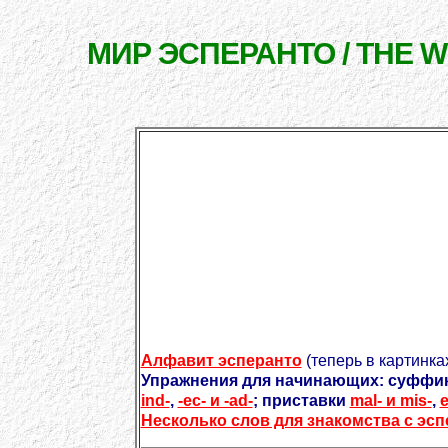
МИР ЭСПЕРАНТО / THE 
Алфавит эсперанто
(теперь в картинках
Упражнения для начинающих: суфф
ind-
,
-ec- и -ad-
; приставки
mal- и mis-
,
e
Несколько слов для знакомства с эсп