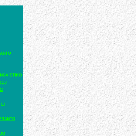
RANTO
NGVISTIKO
ZOJ
OJ
 LI
ERANTO
ADO