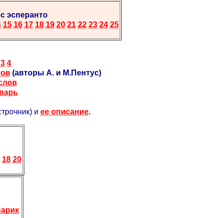
рс эсперанто
4
15
16
17
18
19
20
21
22
23
24
25
3
4
тов
(авторы А. и М.Пентус)
слов
оварь
трочник) и
ее описание
.
18
20
варик