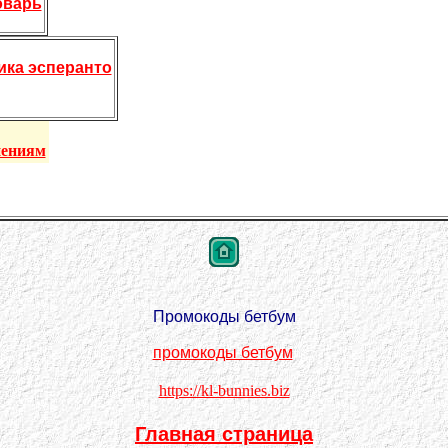
оварь
ика эсперанто
нениям
Промокоды бетбум
промокоды бетбум
https://kl-bunnies.biz
Главная страница