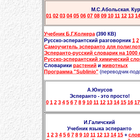
М.С.Абольская. Ку
01
02
03
04
05
06
07
08
09
10
11
12
13
1
Учебник Б.Г.Колкера
(390 КВ)
Русско-эсперантский разговорник
1
2
Самоучитель эсперанто для полигло
Эсперанто-русский словарик на 1000 
Русско-эсперантский химический сл
Словарики
растений
и
животных
Программа "Sublinio"
(переводчик-подс
А.Юнусов
Эсперанто - это просто!
0
1
2
3
4
5
6
7
8
9
10
11
12
13
14
15
16
17
И.Галичский
Учебник языка эсперанто
1
2
3
4
5
6
7
8
9
10
11
12
13
14
15
+
сло