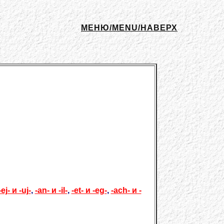
МЕНЮ/MENU/НАВЕРХ
-ej- и -uj-
,
-an- и -il-
,
-et- и -eg-
,
-ach- и -