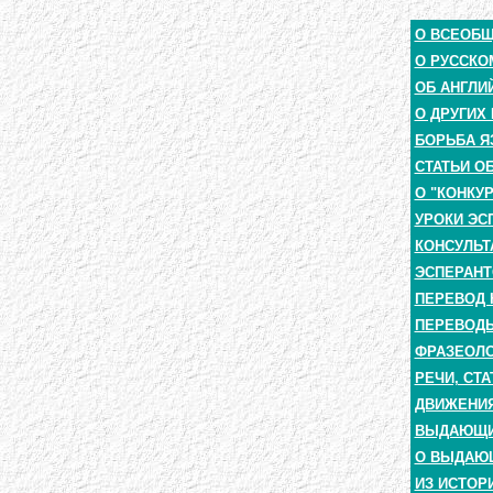
О ВСЕОБ
О РУССКО
ОБ АНГЛИ
О ДРУГИХ
БОРЬБА Я
СТАТЬИ О
О "КОНКУ
УРОКИ ЭС
КОНСУЛЬТ
ЭСПЕРАНТ
ПЕРЕВОД 
ПЕРЕВОДЫ
ФРАЗЕОЛО
РЕЧИ, СТА
ДВИЖЕНИЯ
ВЫДАЮЩИЕ
О ВЫДАЮ
ИЗ ИСТОР