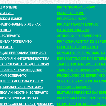
ЩЕМ ЯЗЫКЕ
PRI TUTKOMUNA LINGVO
М ЯЗЫКЕ
PRI RUSA LINGVO
ЙСКОМ ЯЗЫКЕ
PRI ANGLA LINGVO
 НАЦИОНАЛЬНЫХ ЯЗЫКАХ
PRI ALIAJ NACIAJ LINGVOJ
ЗЫКОВ
BATALO DE LINGVOJ
Б ЭСПЕРАНТО
ARTIKOLOJ PRI ESPERANTO
РЕНТАХ" ЭСПЕРАНТО
PRI "KONKURENTOJ" DE ESPE
ПЕРАНТО
LECIONOJ DE ESPERANTO
АЦИИ ПРЕПОДАВАТЕЛЕЙ ЭСП.
KONSULTOJ DE E-INSTRUISTOJ
ОЛОГИЯ И ИНТЕРЛИНГВИСТИКА
ESPERANTOLOGIO KAJ INTERLI
НА ЭСПЕРАНТО ТРУДНЫХ ФРАЗ
TRADUKO DE MALSIMPLAJ FRA
 РАЗНЫХ ПРОИЗВЕДЕНИЙ
TRADUKOJ DE DIVERSAJ VERK
ГИЯ ЭСПЕРАНТО
FRAZEOLOGIO DE ESPERANTO
ТЬИ Л.ЗАМЕНГОФА И О НЕМ
VERKOJ DE ZAMENHOF KAJ PRI
, БЛИЗКИЕ ЭСПЕРАНТИЗМУ
PROKSIMAJ MOVADOJ
СЯ ЛИЧНОСТИ И ЭСПЕРАНТО
ELSTARAJ PERSONOJ KAJ ESP
ЩИХСЯ ЭСПЕРАНТИСТАХ
PRI ELSTARAJ ESPERANTISTOJ
ИИ РОССИЙСКОГО ЭСП. ДВИЖЕНИЯ
EL HISTORIO DE RUSIA E-MOV