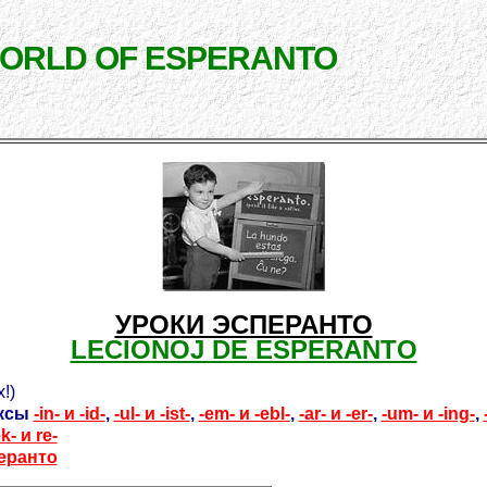
WORLD OF ESPERANTO
УРОКИ ЭСПЕРАНТО
LECIONOJ DE ESPERANTO
!)
иксы
-in- и -id-
,
-ul- и -ist-
,
-em- и -ebl-
,
-ar- и -er-
,
-um- и -ing-
,
k- и re-
еранто