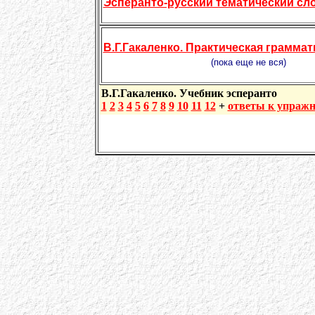
Эсперанто-русский тематический сл
В.Г.Гакаленко. Практическая граммат
(пока еще не вся)
В.Г.Гакаленко. Учебник эсперанто
1
2
3
4
5
6
7
8
9
10
11
12
+
ответы к упраж