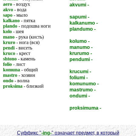
aero
- воздух
akvumi -
поливать (напр.,
akvo
- вода
растение)
sapo
- мыло
sapumi -
намыливать
kalkano
- пятка
kalkanumo -
каблук
plando
- подошва ноги
plandumo -
подошва
kolo
- шея
(обуви), подметка
mano
- рука (кисть)
kolumo -
воротник
kruro
- нога (вся)
manumo -
манжет
pendi
- висеть
kruco
- крест
krurumo -
штанина
shtono
- камень
pendumi -
повесить
folio
- лист
(казнить)
komuna
- общий
krucumi -
распять
mastro
- хозяин
foliumi -
листать
ondo
- волна
komunumo -
община
proksima
- близкий
mastrumo -
хозяйство
ondumi -
колыхаться,
волноваться
proksimuma -
приблизительный
Суффикс "
-ing-
" означает предмет, в который