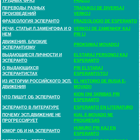
ТРУДНЫХ ФРАЗ
FRAZOJ
ПЕРЕВОДЫ РАЗНЫХ
TRADUKOJ DE DIVERSAJ
ПРОИЗВЕДЕНИЙ
VERKOJ
ФРАЗЕОЛОГИЯ ЭСПЕРАНТО
FRAZEOLOGIO DE ESPERANTO
РЕЧИ, СТАТЬИ Л.ЗАМЕНГОФА И О
VERKOJ DE ZAMENHOF KAJ
НЕМ
PRI LI
ДВИЖЕНИЯ, БЛИЗКИЕ
PROKSIMAJ MOVADOJ
ЭСПЕРАНТИЗМУ
ВЫДАЮЩИЕСЯ ЛИЧНОСТИ И
ELSTARAJ PERSONOJ KAJ
ЭСПЕРАНТО
ESPERANTO
О ВЫДАЮЩИХСЯ
PRI ELSTARAJ
ЭСПЕРАНТИСТАХ
ESPERANTISTOJ
ИЗ ИСТОРИИ РОССИЙСКОГО ЭСП.
EL HISTORIO DE RUSIA E-
ДВИЖЕНИЯ
MOVADO
KION ONI SKRIBAS PRI
ЧТО ПИШУТ ОБ ЭСПЕРАНТО
ESPERANTO
ЭСПЕРАНТО В ЛИТЕРАТУРЕ
ESPERANTO EN LITERATURO
ПОЧЕМУ ЭСП.ДВИЖЕНИЕ НЕ
KIAL E-MOVADO NE
ПРОГРЕССИРУЕТ
PROGRESAS
HUMURO PRI KAJ EN
ЮМОР ОБ И НА ЭСПЕРАНТО
ESPERANTO