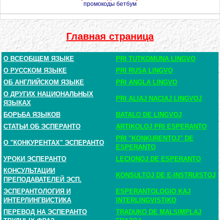
промокоды бетбум
Главная страница
О ВСЕОБЩЕМ ЯЗЫКЕ
PRI TUTKOMUNA LINGVO
О РУССКОМ ЯЗЫКЕ
PRI RUSA LINGVO
ОБ АНГЛИЙСКОМ ЯЗЫКЕ
PRI ANGLA LINGVO
О ДРУГИХ НАЦИОНАЛЬНЫХ
PRI ALIAJ NACIAJ LINGVOJ
ЯЗЫКАХ
БОРЬБА ЯЗЫКОВ
BATALO DE LINGVOJ
СТАТЬИ ОБ ЭСПЕРАНТО
ARTIKOLOJ PRI ESPERANTO
PRI "KONKURENTOJ" DE
О "КОНКУРЕНТАХ" ЭСПЕРАНТО
ESPERANTO
УРОКИ ЭСПЕРАНТО
LECIONOJ DE ESPERANTO
КОНСУЛЬТАЦИИ
KONSULTOJ DE E-INSTRUISTOJ
ПРЕПОДАВАТЕЛЕЙ ЭСП.
ЭСПЕРАНТОЛОГИЯ И
ESPERANTOLOGIO KAJ
ИНТЕРЛИНГВИСТИКА
INTERLINGVISTIKO
ПЕРЕВОД НА ЭСПЕРАНТО
TRADUKO DE MALSIMPLAJ