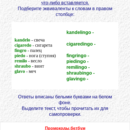
что-либо вставляется.
Подберите эквиваленты к словам в правом
столбце:
kandelingo -
подсвечник
kandelo
- свеча
cigaredingo -
cigaredo
- сигарета
мундштук
fingro
- палец
piedo
- нога (ступня)
fingringo -
наперсток
remilo
- весло
piedingo -
стремя
shraubo
- винт
remilingo -
уключина
glavo
- меч
shraubingo -
гайка
glavingo -
ножны
Ответы вписаны белыми буквами на белом
фоне.
Выделите текст, чтобы прочитать их для
самопроверки.
Промокоды бетбум