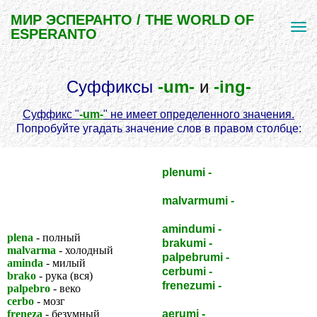
МИР ЭСПЕРАНТО / THE WORLD OF
ESPERANTO
Суффиксы
-um-
и
-ing-
Суффикс "
-um-
" не имеет определенного значения.
Попробуйте угадать значение слов в правом столбце:
plenumi -
исполнить,
выполнить
malvarmumi -
быть
простывшим
amindumi -
ухаживать
plena
- полный
brakumi -
обнимать
malvarma
- холодный
palpebrumi -
моргать
aminda
- милый
cerbumi -
обмозговывать
brako
- рука (вся)
frenezumi -
palpebro
- веко
безумствовать
cerbo
- мозг
freneza
- безумный
aerumi -
проветривать