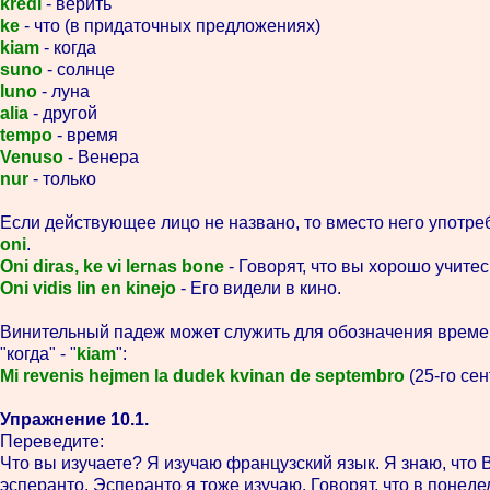
kredi
- верить
ke
- что (в придаточных предложениях)
kiam
- когда
suno
- солнце
luno
- луна
alia
- другой
tempo
- время
Venuso
- Венера
nur
- только
Если действующее лицо не названо, то вместо него употр
oni
.
Oni diras, ke vi lernas bone
- Говорят, что вы хорошо учитес
Oni vidis lin en kinejo
- Его видели в кино.
Винительный падеж может служить для обозначения времен
"когда" - "
kiam
":
Mi revenis hejmen la dudek kvinan de septembro
(25-го се
Упражнение 10.1.
Переведите:
Что вы изучаете? Я изучаю французский язык. Я знаю, что 
эсперанто. Эсперанто я тоже изучаю. Говорят, что в понед