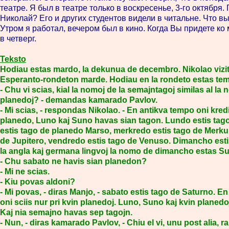
театре. Я был в театре только в воскресенье, 3-го октября.
Николай? Его и других студентов видели в читальне. Что в
Утром я работал, вечером был в кино. Когда Вы придете ко
в четверг.
Teksto
Hodiau estas mardo, la dekunua de decembro. Nikolao vizi
Esperanto-rondeton marde. Hodiau en la rondeto estas te
- Chu vi scias, kial la nomoj de la semajntagoj similas al la
planedoj? - demandas kamarado Pavlov.
- Mi scias, - respondas Nikolao. - En antikva tempo oni kred
planedo, Luno kaj Suno havas sian tagon. Lundo estis tag
estis tago de planedo Marso, merkredo estis tago de Merkur
de Jupitero, vendredo estis tago de Venuso. Dimancho est
la angla kaj germana lingvoj la nomo de dimancho estas S
- Chu sabato ne havis sian planedon?
- Mi ne scias.
- Kiu povas aldoni?
- Mi povas, - diras Manjo, - sabato estis tago de Saturno. E
oni sciis nur pri kvin planedoj. Luno, Suno kaj kvin planedo
Kaj nia semajno havas sep tagojn.
- Nun, - diras kamarado Pavlov, - Chiu el vi, unu post alia, r