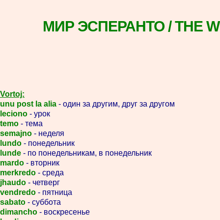
МИР ЭСПЕРАНТО / THE 
Vortoj:
unu post la alia
- один за другим, друг за другом
leciono
- урок
temo
- тема
semajno
- неделя
lundo
- понедельник
lunde
- по понедельникам, в понедельник
mardo
- вторник
merkredo
- среда
jhaudo
- четверг
vendredo
- пятница
sabato
- суббота
dimancho
- воскресенье