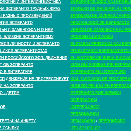
ОЛОГИЯ И ИНТЕРЛИНГВИСТИКА
ESPERANTOLOGIO KAJ INTERLI
НА ЭСПЕРАНТО ТРУДНЫХ ФРАЗ
TRADUKO DE MALSIMPLAJ FRA
 РАЗНЫХ ПРОИЗВЕДЕНИЙ
TRADUKOJ DE DIVERSAJ VERK
ГИЯ ЭСПЕРАНТО
FRAZEOLOGIO DE ESPERANTO
ТЬИ Л.ЗАМЕНГОФА И О НЕМ
VERKOJ DE ZAMENHOF KAJ PRI
, БЛИЗКИЕ ЭСПЕРАНТИЗМУ
PROKSIMAJ MOVADOJ
СЯ ЛИЧНОСТИ И ЭСПЕРАНТО
ELSTARAJ PERSONOJ KAJ ESP
ЩИХСЯ ЭСПЕРАНТИСТАХ
PRI ELSTARAJ ESPERANTISTOJ
ИИ РОССИЙСКОГО ЭСП. ДВИЖЕНИЯ
EL HISTORIO DE RUSIA E-MOV
Т ОБ ЭСПЕРАНТО
KION ONI SKRIBAS PRI ESPER
О В ЛИТЕРАТУРЕ
ESPERANTO EN LITERATURO
СП.ДВИЖЕНИЕ НЕ ПРОГРЕССИРУЕТ
KIAL E-MOVADO NE PROGRESA
И НА ЭСПЕРАНТО
HUMURO PRI KAJ EN ESPERAN
О - ДЕТЯМ
ESPERANTO POR INFANOJ
DIVERSAJHOJ
НОЕ
INTERESAJHOJ
PERSONAJHOJ
ТВЕТЫ НА АНКЕТУ
DEMANDARO
/
RESPONDARO
Е ССЫЛКИ
UTILAJ LIGILOJ