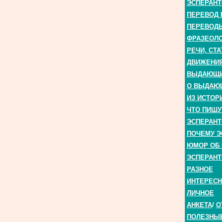
ЭСПЕРАНТ
ПЕРЕВОД 
ПЕРЕВОДЫ
ФРАЗЕОЛО
РЕЧИ, СТА
ДВИЖЕНИЯ
ВЫДАЮЩИЕ
О ВЫДАЮ
ИЗ ИСТОР
ЧТО ПИШУ
ЭСПЕРАНТ
ПОЧЕМУ Э
ЮМОР ОБ 
ЭСПЕРАНТ
РАЗНОЕ
ИНТЕРЕС
ЛИЧНОЕ
АНКЕТА
/
О
ПОЛЕЗНЫ