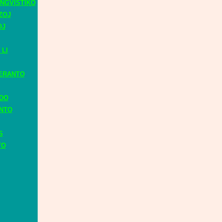
NGVISTIKO
ZOJ
OJ
 LI
ERANTO
ADO
ANTO
S
TO