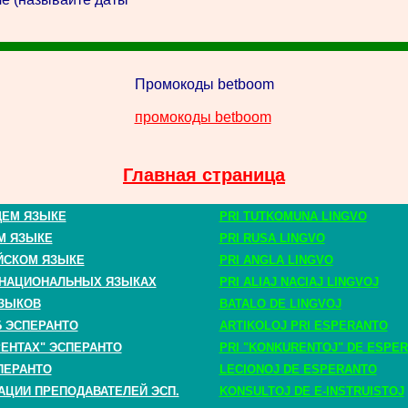
Промокоды betboom
промокоды betboom
Главная страница
ЩЕМ ЯЗЫКЕ
PRI TUTKOMUNA LINGVO
М ЯЗЫКЕ
PRI RUSA LINGVO
ЙСКОМ ЯЗЫКЕ
PRI ANGLA LINGVO
 НАЦИОНАЛЬНЫХ ЯЗЫКАХ
PRI ALIAJ NACIAJ LINGVOJ
ЗЫКОВ
BATALO DE LINGVOJ
Б ЭСПЕРАНТО
ARTIKOLOJ PRI ESPERANTO
РЕНТАХ" ЭСПЕРАНТО
PRI "KONKURENTOJ" DE ESPE
ПЕРАНТО
LECIONOJ DE ESPERANTO
АЦИИ ПРЕПОДАВАТЕЛЕЙ ЭСП.
KONSULTOJ DE E-INSTRUISTOJ