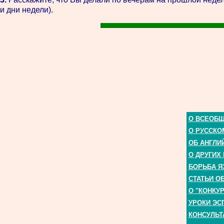
и дни недели).
О ВСЕОБ
О РУССКО
ОБ АНГЛИ
О ДРУГИХ
БОРЬБА Я
СТАТЬИ О
О "КОНКУ
УРОКИ ЭС
КОНСУЛЬТ