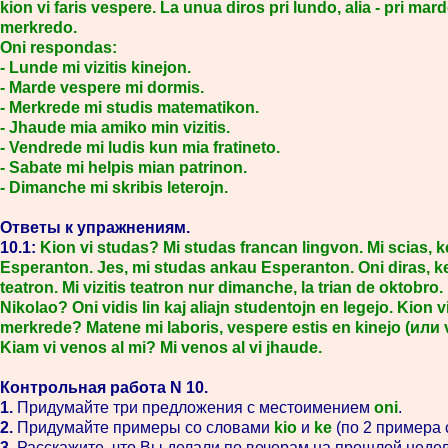
kion vi faris vespere. La unua diros pri lundo, alia - pri mardo,
merkredo.
Oni respondas:
- Lunde mi vizitis kinejon.
- Marde vespere mi dormis.
- Merkrede mi studis matematikon.
- Jhaude mia amiko min vizitis.
- Vendrede mi ludis kun mia fratineto.
- Sabate mi helpis mian patrinon.
- Dimanche mi skribis leterojn.
Ответы к упражнениям.
10.1:
Kion vi studas? Mi studas francan lingvon. Mi scias, k
Esperanton. Jes, mi studas ankau Esperanton. Oni diras, ke 
teatron. Mi vizitis teatron nur dimanche, la trian de oktobro
Nikolao? Oni vidis lin kaj aliajn studentojn en legejo. Kion vi
merkrede? Matene mi laboris, vespere estis en kinejo (или vi
Kiam vi venos al mi? Mi venos al vi jhaude.
Контрольная работа N 10.
1.
Придумайте три предложения с местоимением
oni
.
2.
Придумайте примеры со словами
kio
и
ke
(по 2 примера 
3.
Расскажите, что Вы делали по вечерам на прошлой неде