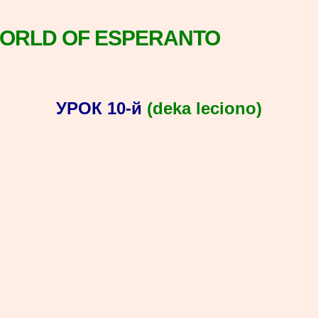
WORLD OF ESPERANTO
УРОК 10-й
(deka leciono)