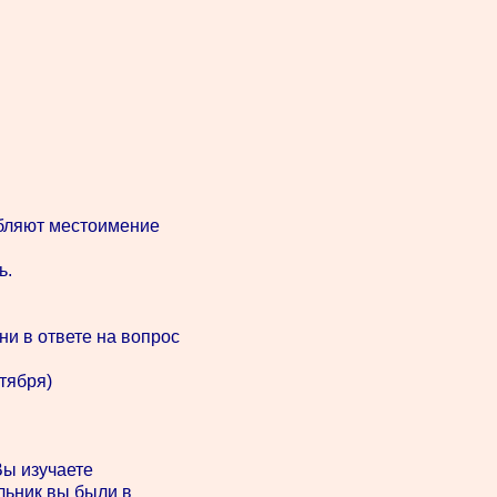
ебляют местоимение
ь.
и в ответе на вопрос
нтября)
Вы изучаете
ельник вы были в