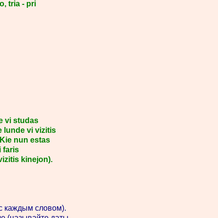
 tria - pri
e vi studas
lunde vi vizitis
. Kie nun estas
 faris
zitis kinejon).
с каждым словом).
ле (называйте даты