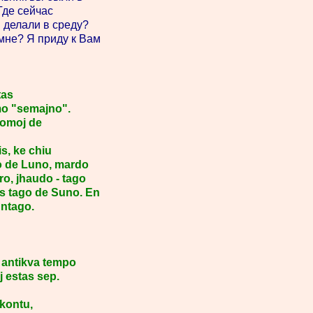
 Где сейчас
ы делали в среду?
 мне? Я приду к Вам
tas
mo "semajno".
 nomoj de
is, ke chiu
o de Luno, mardo
o, jhaudo - tago
is tago de Suno. En
untago.
n antikva tempo
j estas sep.
akontu,