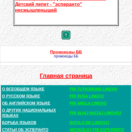
Детский лепет - "эсперанто"
несмышленышей
Промокоды ББ
промокоды ББ
Главная страница
О ВСЕОБЩЕМ ЯЗЫКЕ
PRI TUTKOMUNA LINGVO
О РУССКОМ ЯЗЫКЕ
PRI RUSA LINGVO
ОБ АНГЛИЙСКОМ ЯЗЫКЕ
PRI ANGLA LINGVO
О ДРУГИХ НАЦИОНАЛЬНЫХ
PRI ALIAJ NACIAJ LINGVOJ
ЯЗЫКАХ
БОРЬБА ЯЗЫКОВ
BATALO DE LINGVOJ
СТАТЬИ ОБ ЭСПЕРАНТО
ARTIKOLOJ PRI ESPERANTO