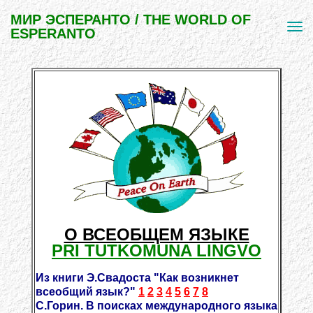
МИР ЭСПЕРАНТО / THE WORLD OF
ESPERANTO
О ВСЕОБЩЕМ ЯЗЫКЕ
PRI TUTKOMUNA LINGVO
Из книги Э.Свадоста "Как возникнет
всеобщий язык?"
1
2
3
4
5
6
7
8
С.Горин. В поисках международного языка