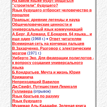
На каком языке будут общаться
"строители" будущего?
Язык будущего отбросит человечество в
прошлое
Праязык: древние легенды и наука
Общечеловеческие ценности и
универсальный язык коммуникаций
А.Берг, Д.Арманд, Е.Бокарев. 64 языка... и
еще один
(1968 г.)
+
Ответ читателям
Всемирная сеть на кончиках пальцев
В.Захарченко. Разговор с электрическим
мозгом
(1971 г.)
Умберто Эко. Для федерации полиглотов -
к вопросу создания универсального
языка
Б.Кондратьев. Мечта и жизнь Юрия
Крижанича
Непреходящий Вавилон
Дж.Свифт. Путешествия Лемюэля
Гулливера
(отрывок)
Язык братьев по разуму
Язык будущего
Муаммар Аль-Каддафи. Зеленая книга