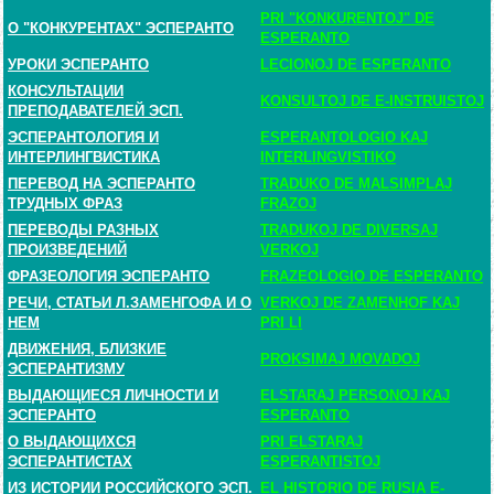
PRI "KONKURENTOJ" DE
О "КОНКУРЕНТАХ" ЭСПЕРАНТО
ESPERANTO
УРОКИ ЭСПЕРАНТО
LECIONOJ DE ESPERANTO
КОНСУЛЬТАЦИИ
KONSULTOJ DE E-INSTRUISTOJ
ПРЕПОДАВАТЕЛЕЙ ЭСП.
ЭСПЕРАНТОЛОГИЯ И
ESPERANTOLOGIO KAJ
ИНТЕРЛИНГВИСТИКА
INTERLINGVISTIKO
ПЕРЕВОД НА ЭСПЕРАНТО
TRADUKO DE MALSIMPLAJ
ТРУДНЫХ ФРАЗ
FRAZOJ
ПЕРЕВОДЫ РАЗНЫХ
TRADUKOJ DE DIVERSAJ
ПРОИЗВЕДЕНИЙ
VERKOJ
ФРАЗЕОЛОГИЯ ЭСПЕРАНТО
FRAZEOLOGIO DE ESPERANTO
РЕЧИ, СТАТЬИ Л.ЗАМЕНГОФА И О
VERKOJ DE ZAMENHOF KAJ
НЕМ
PRI LI
ДВИЖЕНИЯ, БЛИЗКИЕ
PROKSIMAJ MOVADOJ
ЭСПЕРАНТИЗМУ
ВЫДАЮЩИЕСЯ ЛИЧНОСТИ И
ELSTARAJ PERSONOJ KAJ
ЭСПЕРАНТО
ESPERANTO
О ВЫДАЮЩИХСЯ
PRI ELSTARAJ
ЭСПЕРАНТИСТАХ
ESPERANTISTOJ
ИЗ ИСТОРИИ РОССИЙСКОГО ЭСП.
EL HISTORIO DE RUSIA E-