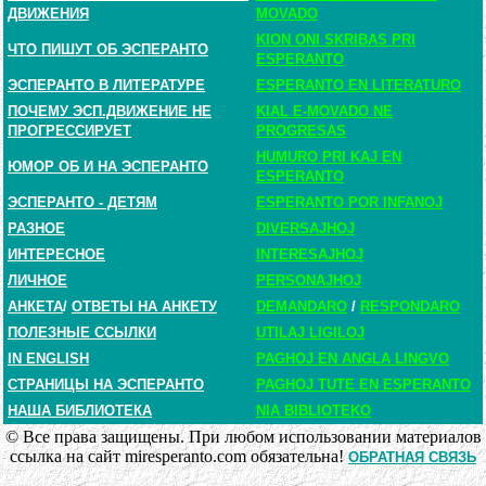
ДВИЖЕНИЯ
MOVADO
KION ONI SKRIBAS PRI
ЧТО ПИШУТ ОБ ЭСПЕРАНТО
ESPERANTO
ЭСПЕРАНТО В ЛИТЕРАТУРЕ
ESPERANTO EN LITERATURO
ПОЧЕМУ ЭСП.ДВИЖЕНИЕ НЕ
KIAL E-MOVADO NE
ПРОГРЕССИРУЕТ
PROGRESAS
HUMURO PRI KAJ EN
ЮМОР ОБ И НА ЭСПЕРАНТО
ESPERANTO
ЭСПЕРАНТО - ДЕТЯМ
ESPERANTO POR INFANOJ
РАЗНОЕ
DIVERSAJHOJ
ИНТЕРЕСНОЕ
INTERESAJHOJ
ЛИЧНОЕ
PERSONAJHOJ
АНКЕТА
/
ОТВЕТЫ НА АНКЕТУ
DEMANDARO
/
RESPONDARO
ПОЛЕЗНЫЕ ССЫЛКИ
UTILAJ LIGILOJ
IN ENGLISH
PAGHOJ EN ANGLA LINGVO
СТРАНИЦЫ НА ЭСПЕРАНТО
PAGHOJ TUTE EN ESPERANTO
НАША БИБЛИОТЕКА
NIA BIBLIOTEKO
© Все права защищены. При любом использовании материалов
ссылка на сайт miresperanto.com обязательна!
ОБРАТНАЯ СВЯЗЬ