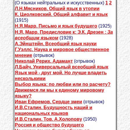
(О языках нейтральных и искусственных)
1
2
Л.Н.Мясников. Общий язык в утопии
К. Циолковский. Общий алфавит и язык
(1915)
Н.Я.Марр. Письмо и язык будущего
(1925
)
Н.Я. Марр. Предисловие к: Э.К. Дрезен :
За
всеобщим языком
(1928)
А.Эйнштейн. Всеобщий язык науки
Г.Уэллс. Наука и мировое общественное
мнение
(отрывок)
Николай Рерих. Адамант
(отрывок)
Л.Байч. Универсальный всеобщий язык
Язык мой - друг мой. Но лучше владеть
несколькими
Выбор языка: по любви или по расчету?
Движемся ли мы к единому мировому
языку?
Иван Ефремов. Сердце змеи
(отрывок)
И.В.Сталин. Будущность наций и
национальных языков
И.В.Сталин. Тов. А.Холопову
(1950)
Россия и общество будущего