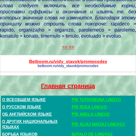
слова следует включить все необходимые корни,
приставки суффиксы и окончания и изъять те, без
которых значение слова не изменится. Благодаря этому
принципу можно строить слова покороче:
rapideco >
rapido, organizajho > organizo, parolemeco > parolemo,
konatulo > konato, timemulo > timulo, evoluado > evoluo.
<<
>>
Betboom.ru/vidy_stavok/promocodes
betboom.ru/vidy_stavok/promocodes
Главная страница
О ВСЕОБЩЕМ ЯЗЫКЕ
PRI TUTKOMUNA LINGVO
О РУССКОМ ЯЗЫКЕ
PRI RUSA LINGVO
ОБ АНГЛИЙСКОМ ЯЗЫКЕ
PRI ANGLA LINGVO
О ДРУГИХ НАЦИОНАЛЬНЫХ
PRI ALIAJ NACIAJ LINGVOJ
ЯЗЫКАХ
БОРЬБА ЯЗЫКОВ
BATALO DE LINGVOJ