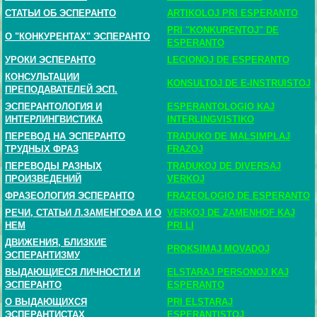
СТАТЬИ ОБ ЭСПЕРАНТО
ARTIKOLOJ PRI ESPERANTO
PRI "KONKURENTOJ" DE
О "КОНКУРЕНТАХ" ЭСПЕРАНТО
ESPERANTO
УРОКИ ЭСПЕРАНТО
LECIONOJ DE ESPERANTO
КОНСУЛЬТАЦИИ
KONSULTOJ DE E-INSTRUISTOJ
ПРЕПОДАВАТЕЛЕЙ ЭСП.
ЭСПЕРАНТОЛОГИЯ И
ESPERANTOLOGIO KAJ
ИНТЕРЛИНГВИСТИКА
INTERLINGVISTIKO
ПЕРЕВОД НА ЭСПЕРАНТО
TRADUKO DE MALSIMPLAJ
ТРУДНЫХ ФРАЗ
FRAZOJ
ПЕРЕВОДЫ РАЗНЫХ
TRADUKOJ DE DIVERSAJ
ПРОИЗВЕДЕНИЙ
VERKOJ
ФРАЗЕОЛОГИЯ ЭСПЕРАНТО
FRAZEOLOGIO DE ESPERANTO
РЕЧИ, СТАТЬИ Л.ЗАМЕНГОФА И О
VERKOJ DE ZAMENHOF KAJ
НЕМ
PRI LI
ДВИЖЕНИЯ, БЛИЗКИЕ
PROKSIMAJ MOVADOJ
ЭСПЕРАНТИЗМУ
ВЫДАЮЩИЕСЯ ЛИЧНОСТИ И
ELSTARAJ PERSONOJ KAJ
ЭСПЕРАНТО
ESPERANTO
О ВЫДАЮЩИХСЯ
PRI ELSTARAJ
ЭСПЕРАНТИСТАХ
ESPERANTISTOJ