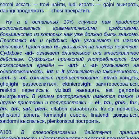
serchi искать — trovi найти, ludi играть — gajni выиграть,
daurigi продолжать — chesi прекратить.
Ну а в остальных 10% случаев нам придётся
воспользоваться грамматическими средствами,
большинство из которых нам уже должно быть знакомо.
Приставка
ek-
и суффикс
-igh-
указывают на начал
действия. Приставка
re-
указывает на повтор действия
Суффикс
-ad-
означает длительное или многократное
действие. Суффиксы причастий употребляются для
согласования времён —
-ant-
и
-at-
указывают н
одновременность,
-int-
и
-it-
указывают на законченность
-ont-
и
-ot-
означают предшествование:
ek
vidi увидеть
ghoj
igh
i развеселиться,
ek
interes
igh
i заинтересоваться
re
skribi переписать, vizit
ad
i навещать, esti gajn
ont
выигрывать.
В нашем распоряжении имеются также 
другие приставки и полуприставки —
el-, tra-, ghis-, for-,
fin-, tut-, sat-, plen-
:
ellabori выработать, tralegi прочесть
ghiskanti допеть, formanghi съесть, finatendi дождаться,
satdormi выспаться, plenkonstrui построить.
§100.
В словообразовании действует принцип
необходимости и достаточности: в состав производного