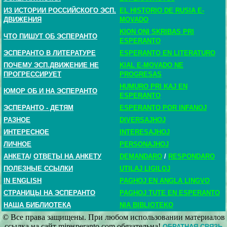
ИЗ ИСТОРИИ РОССИЙСКОГО ЭСП.
EL HISTORIO DE RUSIA E-
ДВИЖЕНИЯ
MOVADO
KION ONI SKRIBAS PRI
ЧТО ПИШУТ ОБ ЭСПЕРАНТО
ESPERANTO
ЭСПЕРАНТО В ЛИТЕРАТУРЕ
ESPERANTO EN LITERATURO
ПОЧЕМУ ЭСП.ДВИЖЕНИЕ НЕ
KIAL E-MOVADO NE
ПРОГРЕССИРУЕТ
PROGRESAS
HUMURO PRI KAJ EN
ЮМОР ОБ И НА ЭСПЕРАНТО
ESPERANTO
ЭСПЕРАНТО - ДЕТЯМ
ESPERANTO POR INFANOJ
РАЗНОЕ
DIVERSAJHOJ
ИНТЕРЕСНОЕ
INTERESAJHOJ
ЛИЧНОЕ
PERSONAJHOJ
АНКЕТА
/
ОТВЕТЫ НА АНКЕТУ
DEMANDARO
/
RESPONDARO
ПОЛЕЗНЫЕ ССЫЛКИ
UTILAJ LIGILOJ
IN ENGLISH
PAGHOJ EN ANGLA LINGVO
СТРАНИЦЫ НА ЭСПЕРАНТО
PAGHOJ TUTE EN ESPERANTO
НАША БИБЛИОТЕКА
NIA BIBLIOTEKO
© Все права защищены. При любом использовании материалов
ссылка на сайт miresperanto.com обязательна!
ОБРАТНАЯ СВЯЗЬ