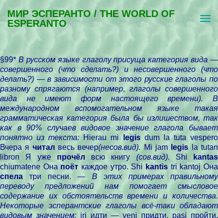
МИР ЭСПЕРАНТО / THE WORLD OF
ESPERANTO
§99*
В русском языке глаголу присуща категория вида —
совершенного (что сделать?) и несовершенного (что
делать?) — в зависимости от этого русские глаголы по
разному спрягаются (например, глаголы совершенного
вида не имеют форм настоящего времени). В
международном вспомогательном языке такая
грамматическая категория была бы излишеством, так
как в 90% случаев видовое значение глагола бывает
понятно из текста:
Hierau mi
legis
dum la tuta vesper
Вчера я
читал
весь вечер
(несов.вид).
Mi jam
legis
la tuta
libron Я уже
прочёл
всю книгу
(сов.вид).
Shi
kantas
chiumatene Она
поёт
каждое утро. Shi
kantis
tri kantoj Он
спела
три песни. —
В этих примерах правильном
переводу предложений нам помогает смысловое
содержание их обстоятельств времени и количества.
Некоторые эсперантские глаголы всё-таки обладают
видовым значением:
iri идти — veni придти, pasi пройти,