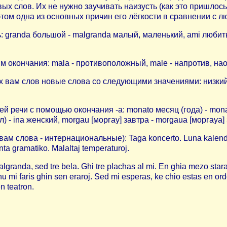
х слов. Их не нужно заучивать наизусть (как это пришлось
этом одна из основных причин его лёгкости в сравнении с
granda большой - malgranda малый, маленький, ami любить -
м окончания: mala - противоположный, male - напротив, нао
х вам слов новые слова со следующими значениями: низкий, 
й речи с помощью окончания -a: monato месяц (года) - monata
 - ina женский, morgau [моргау] завтра - morgaua [моргауа]
м слова - интернациональные): Taga koncerto. Luna kalendaro
nta gramatiko. Malaltaj temperaturoj.
granda, sed tre bela. Ghi tre plachas al mi. En ghia mezo sta
chu mi faris ghin sen eraroj. Sed mi esperas, ke chio estas en or
en teatron.