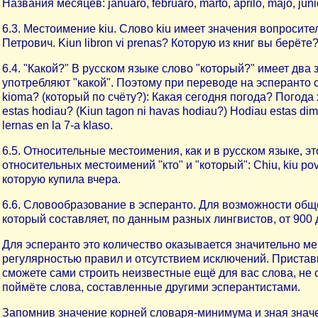
Названия месяцев: januaro, februaro, marto, aprilo, majo, juni
6.3. Местоимение kiu. Слово kiu имеет значения вопроситель
Петрович. Kiun libron vi prenas? Которую из книг вы берёте
6.4. "Какой?" В русском языке слово "который?" имеет два 
употребляют "какой". Поэтому при переводе на эсперанто сл
kioma? (который по счёту?): Какая сегодня погода? Погода х
estas hodiau? (Kiun tagon ni havas hodiau?) Hodiau estas di
lernas en la 7-a klaso.
6.5. Относительные местоимения, как и в русском языке, э
относительных местоимений "кто" и "который": Chiu, kiu povas,
которую купила вчера.
6.6. Словообразование в эсперанто. Для возможности об
который составляет, по данным разных лингвистов, от 900 
Для эсперанто это количество оказывается значительно ме
регулярностью правил и отсутствием исключений. Приставк
сможете сами строить неизвестные ещё для вас слова, не с
поймёте слова, составленные другими эсперантистами.
Запомнив значение корней словаря-минимума и зная значен