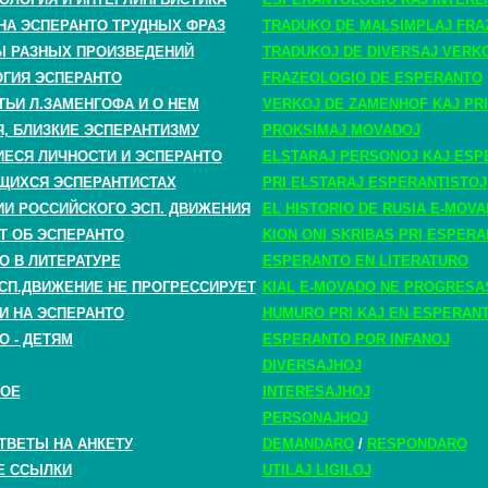
НА ЭСПЕРАНТО ТРУДНЫХ ФРАЗ
TRADUKO DE MALSIMPLAJ FRA
 РАЗНЫХ ПРОИЗВЕДЕНИЙ
TRADUKOJ DE DIVERSAJ VERK
ГИЯ ЭСПЕРАНТО
FRAZEOLOGIO DE ESPERANTO
ТЬИ Л.ЗАМЕНГОФА И О НЕМ
VERKOJ DE ZAMENHOF KAJ PRI
, БЛИЗКИЕ ЭСПЕРАНТИЗМУ
PROKSIMAJ MOVADOJ
СЯ ЛИЧНОСТИ И ЭСПЕРАНТО
ELSTARAJ PERSONOJ KAJ ESP
ЩИХСЯ ЭСПЕРАНТИСТАХ
PRI ELSTARAJ ESPERANTISTOJ
ИИ РОССИЙСКОГО ЭСП. ДВИЖЕНИЯ
EL HISTORIO DE RUSIA E-MOV
Т ОБ ЭСПЕРАНТО
KION ONI SKRIBAS PRI ESPER
О В ЛИТЕРАТУРЕ
ESPERANTO EN LITERATURO
СП.ДВИЖЕНИЕ НЕ ПРОГРЕССИРУЕТ
KIAL E-MOVADO NE PROGRESA
И НА ЭСПЕРАНТО
HUMURO PRI KAJ EN ESPERAN
О - ДЕТЯМ
ESPERANTO POR INFANOJ
DIVERSAJHOJ
НОЕ
INTERESAJHOJ
PERSONAJHOJ
ТВЕТЫ НА АНКЕТУ
DEMANDARO
/
RESPONDARO
Е ССЫЛКИ
UTILAJ LIGILOJ