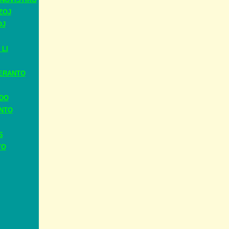
ZOJ
OJ
 LI
ERANTO
ADO
ANTO
S
TO