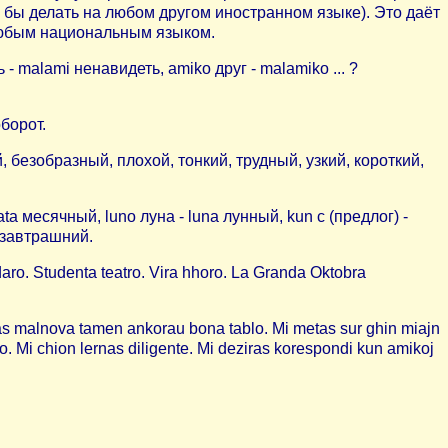
 бы делать на любом другом иностранном языке). Это даёт
 любым национальным языком.
 malami ненавидеть, amiko друг - malamiko ... ?
борот.
безобразный, плохой, тонкий, трудный, узкий, короткий,
 месячный, luno луна - luna лунный, kun с (предлог) -
 завтрашний.
. Studenta teatro. Vira hhoro. La Granda Oktobra
ras malnova tamen ankorau bona tablo. Mi metas sur ghin miajn
do. Mi chion lernas diligente. Mi deziras korespondi kun amikoj