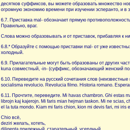
десятков суффиксов, вы можете образовать множество новы
огромную экономию времени при изучении эсперанто, и в 
6.7. Приставка mal- обозначает прямую противоположность: 
Правильно, враг.
Слова можно образовывать и от приставок, прибавляя к ни
6.8.* Образуйте с помощью приставки mal- от уже известны
холодный.
6.9. Прилагательные могут быть образованы от других часте
kuna совместный, -in- (суффикс, обозначающий женский пол)
6.10. Переведите на русский сочетания слов (неизвестные ва
socialisma revolucio. Revolucia filmo. Historia romano. Espera
6.11. Прочтите, переведите. Mi havas chambron. Ghi estas mal
librojn kaj kajerojn. Mi faris mian hejman taskon. Mi ne scias, 
el la tuta mondo. Kiam mi faris chion, kion mi devis fari, mi iris 
Chio всё,
deziri желать, хотеть,
diligenta прилежный, старательный, усердный,