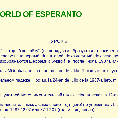
WORLD OF ESPERANTO
УРОК 6
"- который по счёту? (по порядку) и образуются от количес
лову: unua первый, dua второй, deka десятый, dek sesa ше
зображаются цифрами с буквой "a" после числа: 1987a или
 Mi trinkas jam la duan botelon de lakto. Я пью уже вторую
ом падеже: Hodiau, la 24-an de julio de la 1987-a jaro, mi 
е, употребляется именительный падеж: Hodiau estas la 12-a 
ислительным, а само слово "год" (jaro) не упоминают: L.L.
ак: 1987.12.07 или 87.12.07 (год, месяц, число).