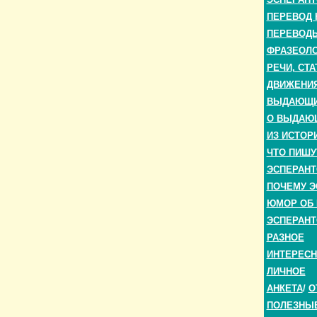
ПЕРЕВОД 
ПЕРЕВОДЫ
ФРАЗЕОЛО
РЕЧИ, СТА
ДВИЖЕНИЯ
ВЫДАЮЩИЕ
О ВЫДАЮ
ИЗ ИСТОР
ЧТО ПИШУ
ЭСПЕРАНТ
ПОЧЕМУ Э
ЮМОР ОБ 
ЭСПЕРАНТ
РАЗНОЕ
ИНТЕРЕС
ЛИЧНОЕ
АНКЕТА
/
О
ПОЛЕЗНЫ