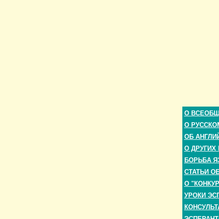
О ВСЕОБ
О РУССКО
ОБ АНГЛИ
О ДРУГИХ
БОРЬБА Я
СТАТЬИ О
О "КОНКУ
УРОКИ ЭС
КОНСУЛЬТ
ЭСПЕРАНТ