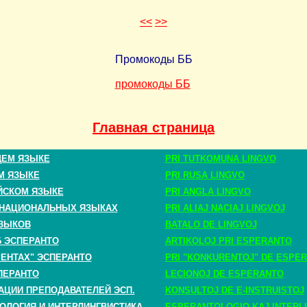
<<
>>
Промокоды ББ
промокоды ББ
Главная страница
ЩЕМ ЯЗЫКЕ
PRI TUTKOMUNA LINGVO
М ЯЗЫКЕ
PRI RUSA LINGVO
ЙСКОМ ЯЗЫКЕ
PRI ANGLA LINGVO
 НАЦИОНАЛЬНЫХ ЯЗЫКАХ
PRI ALIAJ NACIAJ LINGVOJ
ЗЫКОВ
BATALO DE LINGVOJ
Б ЭСПЕРАНТО
ARTIKOLOJ PRI ESPERANTO
РЕНТАХ" ЭСПЕРАНТО
PRI "KONKURENTOJ" DE ESPE
ПЕРАНТО
LECIONOJ DE ESPERANTO
АЦИИ ПРЕПОДАВАТЕЛЕЙ ЭСП.
KONSULTOJ DE E-INSTRUISTOJ
ОЛОГИЯ И ИНТЕРЛИНГВИСТИКА
ESPERANTOLOGIO KAJ INTERLI