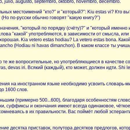
o, julio, augusto, septembro, oktobro, novembro, decembro.
ных местоимений "кто?" и "который?": Kiu estas vi? Кто вы? 
? (Но по-русски обычно говорят "какую книгу?")
значения, "который по порядку (счёту)?" и "который именно 
ова "какой" употребляются, в зависимости от смысла, или ki
орошая. Kia vetero estas hodiau? La vetero estas bona. Как
mancho (Hodiau ni havas dimanchon). В каком классе ты учишьс
то те же вопросительные, но употребляющиеся в качестве с
 devas iri. Всякий (каждый), кто может, должен идти. Shi legas
щения на иностранном языке необходимо усвоить словарь-
до 1600 слов.
ньшим (примерно 500...600), благодаря особенностям слов
и, суффиксы и окончания имеют всегда одинаковое, чёткое 
омневаясь в их правильности. Вас поймёт любой эсперантист
ие десятка приставок, полутора десятков предлогов, котор