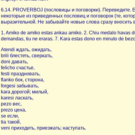
6.14. PROVERBOJ (пословицы и поговорки). Переведите. Е
некоторые из приведенных пословиц и поговорок (те, кото
выразительной. Не забывайте новые слова сразу вносить 
1. Amiko de amiko estas ankau amiko. 2. Chiu medalo havas du f
demandas, tiu ne eraras. 7. Kara estas dono en minuto de bezon
Atendi ждать, ожидать,
brili блестеть, сверкать,
doni давать,
felicho счастье,
festi праздновать,
flanko бок, сторона,
forgesi забывать,
kara дорогой; милый,
karesi ласкать,
pezo вес,
prezo цена,
se если,
tia такой,
veni приходить, приезжать; наступать.