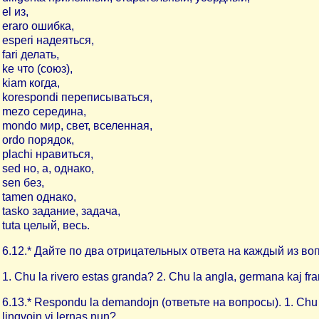
el из,
eraro ошибка,
esperi надеяться,
fari делать,
ke что (союз),
kiam когда,
korespondi переписываться,
mezo середина,
mondo мир, свет, вселенная,
ordo порядок,
plachi нравиться,
sed но, а, однако,
sen без,
tamen однако,
tasko задание, задача,
tuta целый, весь.
6.12.* Дайте по два отрицательных ответа на каждый из вопр
1. Chu la rivero estas granda? 2. Chu la angla, germana kaj fran
6.13.* Respondu la demandojn (ответьте на вопросы). 1. Chu vi
lingvojn vi lernas nun?