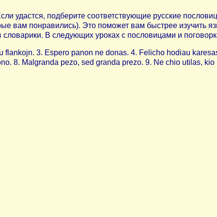
сли удастся, подберите соответствующие русские пословицы
рые вам понравились). Это поможет вам быстрее изучить я
в словарики. В следующих уроках с пословицами и поговор
lankojn. 3. Espero panon ne donas. 4. Felicho hodiau karesas, m
o. 8. Malgranda pezo, sed granda prezo. 9. Ne chio utilas, kio 