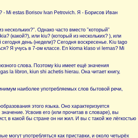
- Mi estas Borisov Ivan Petrovich. Я - Борисов Иван
из нескольких?". Однако часто вместо "который"
a? (какой?), или kiu? (который из нескольких? ), или
ой сегодня день (недели)? Сегодня воскресенье. Kiu tago
я? Я учусь в 7-ом классе. En kioma klaso vi lernas? Mi
оюзного слова. Поэтому kiu имеет ещё значения
 la libron, kiun shi achetis hierau. Она читает книгу,
минимум наиболее употребляемых слов бытовой речи,
ообразования этого языка. Оно характеризуется
значение. Усвоив его (или прочитав в словаре), вы
, в какой бы стране он ни жил. И вы с такой же лёгкостью
ые могут употребляться как приставки, и около четырёх