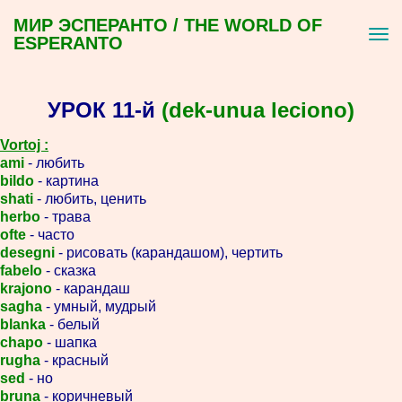
МИР ЭСПЕРАНТО / THE WORLD OF
ESPERANTO
УРОК 11-й
(dek-unua leciono)
Vortoj :
ami
- любить
bildo
- картина
shati
- любить, ценить
herbo
- трава
ofte
- часто
desegni
- рисовать (карандашом), чертить
fabelo
- сказка
krajono
- карандаш
sagha
- умный, мудрый
blanka
- белый
chapo
- шапка
rugha
- красный
sed
- но
bruna
- коричневый