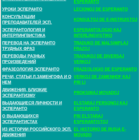
ESPERANTO
УРОКИ ЭСПЕРАНТО
LECIONOJ DE ESPERANTO
КОНСУЛЬТАЦИИ
KONSULTOJ DE E-INSTRUISTOJ
ПРЕПОДАВАТЕЛЕЙ ЭСП.
ЭСПЕРАНТОЛОГИЯ И
ESPERANTOLOGIO KAJ
ИНТЕРЛИНГВИСТИКА
INTERLINGVISTIKO
ПЕРЕВОД НА ЭСПЕРАНТО
TRADUKO DE MALSIMPLAJ
ТРУДНЫХ ФРАЗ
FRAZOJ
ПЕРЕВОДЫ РАЗНЫХ
TRADUKOJ DE DIVERSAJ
ПРОИЗВЕДЕНИЙ
VERKOJ
ФРАЗЕОЛОГИЯ ЭСПЕРАНТО
FRAZEOLOGIO DE ESPERANTO
РЕЧИ, СТАТЬИ Л.ЗАМЕНГОФА И О
VERKOJ DE ZAMENHOF KAJ
НЕМ
PRI LI
ДВИЖЕНИЯ, БЛИЗКИЕ
PROKSIMAJ MOVADOJ
ЭСПЕРАНТИЗМУ
ВЫДАЮЩИЕСЯ ЛИЧНОСТИ И
ELSTARAJ PERSONOJ KAJ
ЭСПЕРАНТО
ESPERANTO
О ВЫДАЮЩИХСЯ
PRI ELSTARAJ
ЭСПЕРАНТИСТАХ
ESPERANTISTOJ
ИЗ ИСТОРИИ РОССИЙСКОГО ЭСП.
EL HISTORIO DE RUSIA E-
ДВИЖЕНИЯ
MOVADO