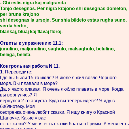
- Ghi estis nigra kaj malgranda.
Tanjo desegnas. Per nigra krajono shi desegnas dometon,
per bruna krajono
shi desegnas la ursojn. Sur shia bildeto estas rugha suno,
verda herbo;
blankaj, bluaj kaj flavaj floroj.
Ответы к упражнению 11.1:
junulino, maljunulino, saghulo, malsaghulo, belulino,
belega, beleta.
Контрольная работа N 11.
1.
Переведите:
Где вы были 15-го июля? В июле я жил возле Черного
моря. Вы плавали в море?
Да, я часто плавал. Я очень люблю плавать в море. Когда
вы вернулись? Я
вернулся 2-го августа. Куда вы теперь идете? Я иду в
библиотеку. Моя
сестренка очень любит сказки. Я ищу книгу о Красной
Шапочке. Какие у вас
есть сказки? У меня есть сказки братьев Гримм. У меня есть