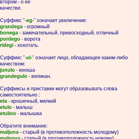
втором - о ее
качестве.
Суффикс "
-eg-
" означает увеличение:
grandega
- огромный
bonega
- замечательный, превосходный, отличный
pordego
- ворота
ridegi
- хохотать.
Суффикс "
-ul-
" означает лицо, обладающее каким-либо
качеством:
junulo
- юноша
grandegulo
- великан.
Суффиксы и приставки могут образовывать слова
самостоятельно :
eta
- крошечный, мелкий
etulo
- малыш
etulino
- малышка
Обратите внимание:
maljuna
- старый (в противоположность молодому)
malnova
- старый (в противоположность новому)