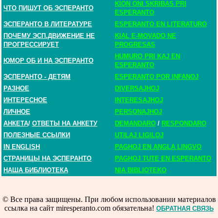
KION ONI SKRIBAS PRI
ЧТО ПИШУТ ОБ ЭСПЕРАНТО
ESPERANTO
ЭСПЕРАНТО В ЛИТЕРАТУРЕ
ESPERANTO EN LITERATURO
ПОЧЕМУ ЭСП.ДВИЖЕНИЕ НЕ
KIAL E-MOVADO NE
ПРОГРЕССИРУЕТ
PROGRESAS
HUMURO PRI KAJ EN
ЮМОР ОБ И НА ЭСПЕРАНТО
ESPERANTO
ЭСПЕРАНТО - ДЕТЯМ
ESPERANTO POR INFANOJ
РАЗНОЕ
DIVERSAJHOJ
ИНТЕРЕСНОЕ
INTERESAJHOJ
ЛИЧНОЕ
PERSONAJHOJ
АНКЕТА
/
ОТВЕТЫ НА АНКЕТУ
DEMANDARO
/
RESPONDARO
ПОЛЕЗНЫЕ ССЫЛКИ
UTILAJ LIGILOJ
IN ENGLISH
PAGHOJ EN ANGLA LINGVO
СТРАНИЦЫ НА ЭСПЕРАНТО
PAGHOJ TUTE EN ESPERANTO
НАША БИБЛИОТЕКА
NIA BIBLIOTEKO
© Все права защищены. При любом использовании материалов
ссылка на сайт miresperanto.com обязательна!
ОБРАТНАЯ СВЯЗЬ