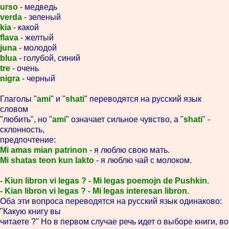
urso
- медведь
verda
- зеленый
kia
- какой
flava
- желтый
juna
- молодой
blua
- голубой, синий
tre
- очень
nigra
- черный
Глаголы "
ami
" и "
shati
" переводятся на русский язык
словом
"любить", но "
ami
" означает сильное чувство, а "
shati
" -
склонность,
предпочтение:
Mi amas mian patrinon
- я люблю свою мать.
Mi shatas teon kun lakto
- я люблю чай с молоком.
- Kiun libron vi legas ? - Mi legas poemojn de Pushkin.
- Kian libron vi legas ? - Mi legas interesan libron.
Оба эти вопроса переводятся на русский язык одинаково:
"Какую книгу вы
читаете ?" Но в первом случае речь идет о выборе книги, во