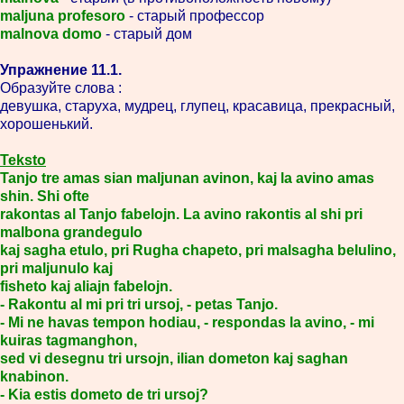
maljuna profesoro
- старый профессор
malnova domo
- старый дом
Упражнение 11.1.
Образуйте слова :
девушка, старуха, мудрец, глупец, красавица, прекрасный,
хорошенький.
Teksto
Tanjo tre amas sian maljunan avinon, kaj la avino amas
shin. Shi ofte
rakontas al Tanjo fabelojn. La avino rakontis al shi pri
malbona grandegulo
kaj sagha etulo, pri Rugha chapeto, pri malsagha belulino,
pri maljunulo kaj
fisheto kaj aliajn fabelojn.
- Rakontu al mi pri tri ursoj, - petas Tanjo.
- Mi ne havas tempon hodiau, - respondas la avino, - mi
kuiras tagmanghon,
sed vi desegnu tri ursojn, ilian dometon kaj saghan
knabinon.
- Kia estis dometo de tri ursoj?