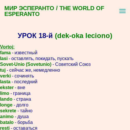
МИР ЭСПЕРАНТО / THE WORLD OF
ESPERANTO
УРОК 18-й
(dek-oka leciono)
Vortoj:
fama
- известный
lasi
- оставлять, покидать, пускать
Sovet-Unio (Sovetunio)
- Советский Союз
tuj
- сейчас же, немедленно
verki
- сочинять
lasta
- последний
ekster
- вне
limo
- граница
lando
- страна
longe
- долго
sekrete
- тайно
animo
- душа
batalo
- борьба
resti
- оставаться