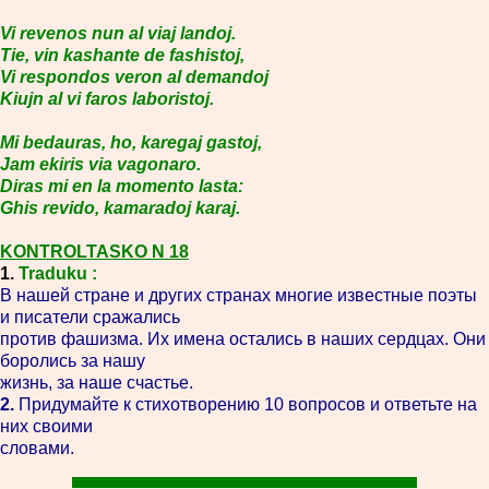
Vi revenos nun al viaj landoj.
Tie, vin kashante de fashistoj,
Vi respondos veron al demandoj
Kiujn al vi faros laboristoj.
Mi bedauras, ho, karegaj gastoj,
Jam ekiris via vagonaro.
Diras mi en la momento lasta:
Ghis revido, kamaradoj karaj.
KONTROLTASKO N 18
1.
Traduku :
В нашей стране и других странах многие известные поэты
и писатели сражались
против фашизма. Их имена остались в наших сердцах. Они
боролись за нашу
жизнь, за наше счастье.
2.
Придумайте к стихотворению 10 вопросов и ответьте на
них своими
словами.