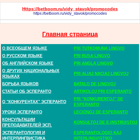
Https://betboom.ru/vidy_stavok/promocodes
https://betboom.ru/vidy_stavok/promocodes
Главная страница
О ВСЕОБЩЕМ ЯЗЫКЕ
PRI TUTKOMUNA LINGVO
О РУССКОМ ЯЗЫКЕ
PRI RUSA LINGVO
ОБ АНГЛИЙСКОМ ЯЗЫКЕ
PRI ANGLA LINGVO
О ДРУГИХ НАЦИОНАЛЬНЫХ
PRI ALIAJ NACIAJ LINGVOJ
ЯЗЫКАХ
БОРЬБА ЯЗЫКОВ
BATALO DE LINGVOJ
СТАТЬИ ОБ ЭСПЕРАНТО
ARTIKOLOJ PRI ESPERANTO
PRI "KONKURENTOJ" DE
О "КОНКУРЕНТАХ" ЭСПЕРАНТО
ESPERANTO
УРОКИ ЭСПЕРАНТО
LECIONOJ DE ESPERANTO
КОНСУЛЬТАЦИИ
KONSULTOJ DE E-INSTRUISTOJ
ПРЕПОДАВАТЕЛЕЙ ЭСП.
ЭСПЕРАНТОЛОГИЯ И
ESPERANTOLOGIO KAJ
ИНТЕРЛИНГВИСТИКА
INTERLINGVISTIKO