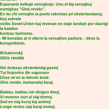
Esperanto kelkajn versajhojn. Unu el liaj versajhoj
nomighas "Ghis revido".
En tiu chi versajho la poeto rakontas pri eksterlandanoj,
kiuj sekrete
vizitis Sovet-Union kaj revenas en siajn landojn por daurigi
la batalon
kontrau fashismo.
- Mi konsilas al vi ellerni la versajhon parkere, - diras la
kursgvidanto.
M.Isakovskij
Ghis revido
Nin forlasas eksterlandaj gastoj
Tuj forportos ilin vagonaro
Diras mi en la minuto lasta:
Ghis revido, kamaradoj karaj.
Baldau, baldau nin disigos limoj,
Vi revenos nun al viaj domoj,
Sed en niaj koroj kaj animoj
Longe restos viaj karaj nomoj.