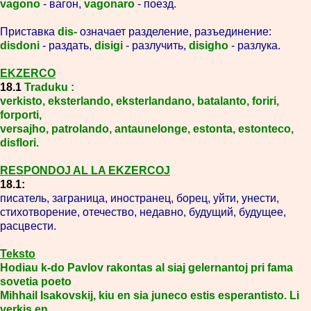
vagono
- вагон,
vagonaro
- поезд.
Приставка
dis-
означает разделение, разъединение:
disdoni
- раздать,
disigi
- разлучить,
disigho
- разлука.
EKZERCO
18.1
Traduku :
verkisto, eksterlando, eksterlandano, batalanto, foriri,
forporti,
versajho, patrolando, antaunelonge, estonta, estonteco,
disflori.
RESPONDOJ AL LA EKZERCOJ
18.1:
писатель, заграница, иностранец, борец, уйти, унести,
стихотворение, отечество, недавно, будущий, будущее,
расцвести.
Teksto
Hodiau k-do Pavlov rakontas al siaj gelernantoj pri fama
sovetia poeto
Mihhail Isakovskij, kiu en sia juneco estis esperantisto. Li
verkis en