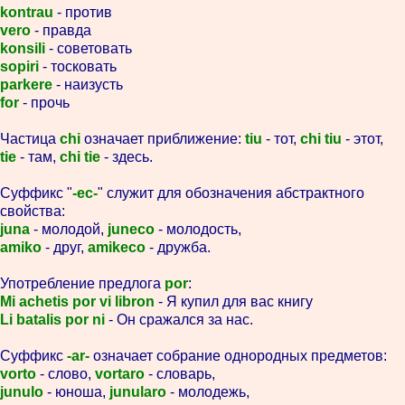
kontrau
- против
vero
- правда
konsili
- советовать
sopiri
- тосковать
parkere
- наизусть
for
- прочь
Частица
chi
означает приближение:
tiu
- тот,
chi tiu
- этот,
tie
- там,
chi tie
- здесь.
Суффикс "
-ec-
" служит для обозначения абстрактного
свойства:
juna
- молодой,
juneco
- молодость,
amiko
- друг,
amikeco
- дружба.
Употребление предлога
por
:
Mi achetis por vi libron
- Я купил для вас книгу
Li batalis por ni
- Он сражался за нас.
Суффикс
-ar-
означает собрание однородных предметов:
vorto
- слово,
vortaro
- словарь,
junulo
- юноша,
junularo
- молодежь,