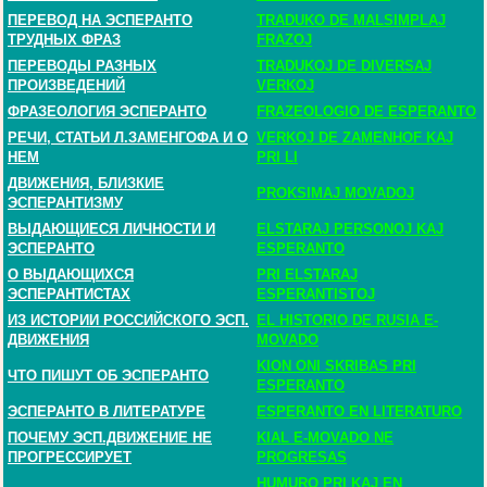
ПЕРЕВОД НА ЭСПЕРАНТО
TRADUKO DE MALSIMPLAJ
ТРУДНЫХ ФРАЗ
FRAZOJ
ПЕРЕВОДЫ РАЗНЫХ
TRADUKOJ DE DIVERSAJ
ПРОИЗВЕДЕНИЙ
VERKOJ
ФРАЗЕОЛОГИЯ ЭСПЕРАНТО
FRAZEOLOGIO DE ESPERANTO
РЕЧИ, СТАТЬИ Л.ЗАМЕНГОФА И О
VERKOJ DE ZAMENHOF KAJ
НЕМ
PRI LI
ДВИЖЕНИЯ, БЛИЗКИЕ
PROKSIMAJ MOVADOJ
ЭСПЕРАНТИЗМУ
ВЫДАЮЩИЕСЯ ЛИЧНОСТИ И
ELSTARAJ PERSONOJ KAJ
ЭСПЕРАНТО
ESPERANTO
О ВЫДАЮЩИХСЯ
PRI ELSTARAJ
ЭСПЕРАНТИСТАХ
ESPERANTISTOJ
ИЗ ИСТОРИИ РОССИЙСКОГО ЭСП.
EL HISTORIO DE RUSIA E-
ДВИЖЕНИЯ
MOVADO
KION ONI SKRIBAS PRI
ЧТО ПИШУТ ОБ ЭСПЕРАНТО
ESPERANTO
ЭСПЕРАНТО В ЛИТЕРАТУРЕ
ESPERANTO EN LITERATURO
ПОЧЕМУ ЭСП.ДВИЖЕНИЕ НЕ
KIAL E-MOVADO NE
ПРОГРЕССИРУЕТ
PROGRESAS
HUMURO PRI KAJ EN