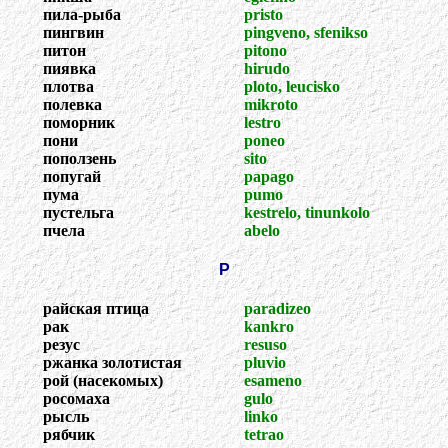
пила-рыба
pristo
пингвин
pingveno, sfenikso
питон
pitono
пиявка
hirudo
плотва
ploto, leucisko
полевка
mikroto
поморник
lestro
пони
poneo
поползень
sito
попугай
papago
пума
pumo
пустельга
kestrelo, tinunkolo
пчела
abelo
Р
райская птица
paradizeo
рак
kankro
резус
resuso
ржанка золотистая
pluvio
рой (насекомых)
esameno
росомаха
gulo
рысль
linko
рябчик
tetrao