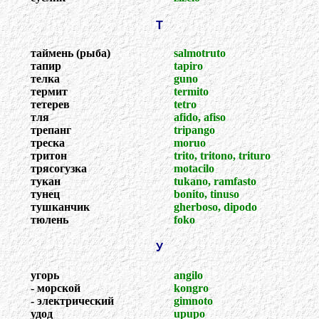
Т
таймень (рыба)
salmotruto
тапир
tapiro
телка
guno
термит
termito
тетерев
tetro
тля
afido, afiso
трепанг
tripango
треска
moruo
тритон
trito, tritono, trituro
трясогузка
motacilo
тукан
tukano, ramfasto
тунец
bonito, tinuso
тушканчик
gherboso, dipodo
тюлень
foko
У
угорь
angilo
- морской
kongro
- электрический
gimnoto
удод
upupo