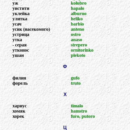
уж
kolubro
уистити
hapalo
уклейка
alburno
улитка
heliko
усач
barbio
усик (насекомого)
anteno
устрица
ostro
утка
anaso
- серая
strepero
утконос
ornitorinko
ушан
plekoto
Ф
филин
gufo
форель
truto
Х
хариус
timalo
хомяк
hamstro
хорек
furo, putoro
Ц