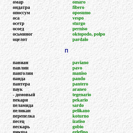
омар
omaro
ондатра
fibero
опоссум
oposumo
оса
vespo
осетр
sturgo
осоед
perniso
осьминог
oktopodo, polpo
оцелот
pardalo
П
павиан
paviano
павлин
pavo
панголин
maniso
панда
pando
пантера
pantero
паук
araneo
- домовый
tegenario
пекари
pekario
пеламида
sardo
пеликан
pelikano
перепелка
koturno
песец
izatiso
пескарь
gobio
пикша
eglefino