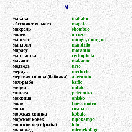
М
макака
makako
- бесхвостая, маго
magoto
макрель
skombro
малек
alvuso
мангуст
mungo, mungoto
мандрил
mandrilo
марабу
marabuo
мартышка
cerkopiteko
махаон
makaono
медведь
urso
мерлуза
merlucho
мертвая голова (бабочка)
akerontio
меч-рыба
ksifio
мидия
mitulo
минога
petromizo
мокрица
onisko
моль
tineo, moteo
морж
rosmaro
морская свинка
kobajo
морской конек
hipokampo
морской черт (рыба)
lofio
муравьед
mirmekofago