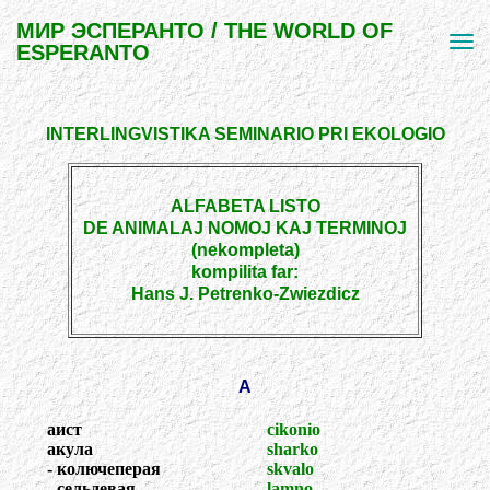
МИР ЭСПЕРАНТО / THE WORLD OF
ESPERANTO
INTERLINGVISTIKA SEMINARIO PRI EKOLOGIO
ALFABETA LISTO
DE ANIMALAJ NOMOJ KAJ TERMINOJ
(nekompleta)
kompilita far:
Hans J. Petrenko-Zwiezdicz
А
аист
cikonio
акула
sharko
- колючеперая
skvalo
- сельдевая
lamno