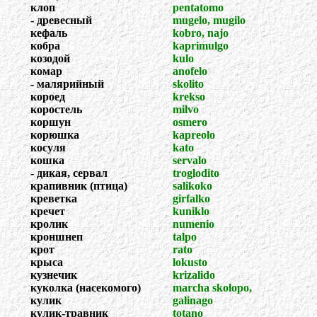
клоп
pentatomo
- древесный
mugelo, mugilo
кефаль
kobro, najo
кобра
kaprimulgo
козодой
kulo
комар
anofelo
- малярийный
skolito
короед
krekso
коростель
milvo
коршун
osmero
корюшка
kapreolo
косуля
kato
кошка
servalo
- дикая, сервал
troglodito
крапивник (птица)
salikoko
креветка
girfalko
кречет
kuniklo
кролик
numenio
кроншнеп
talpo
крот
rato
крыса
lokusto
кузнечик
krizalido
куколка (насекомого)
marcha skolopo,
кулик
galinago
кулик-травник
totano