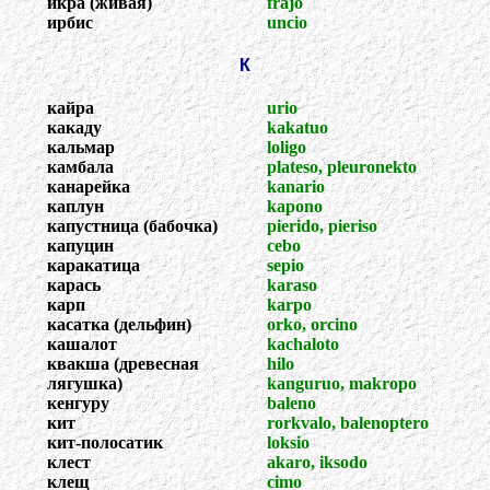
икра (живая)
frajo
ирбис
uncio
К
кайра
urio
какаду
kakatuo
кальмар
loligo
камбала
plateso, pleuronekto
канарейка
kanario
каплун
kapono
капустница (бабочка)
pierido, pieriso
капуцин
cebo
каракатица
sepio
карась
karaso
карп
karpo
касатка (дельфин)
orko, orcino
кашалот
kachaloto
квакша (древесная
hilo
лягушка)
kanguruo, makropo
кенгуру
baleno
кит
rorkvalo, balenoptero
кит-полосатик
loksio
клест
akaro, iksodo
клещ
cimo