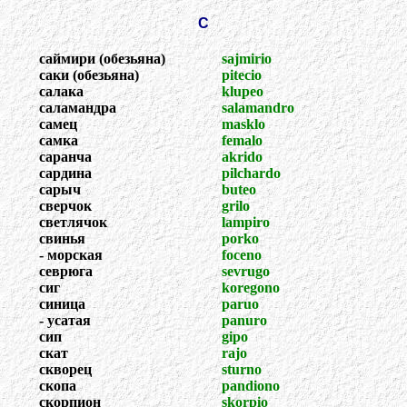
С
саймири (обезьяна)
sajmirio
саки (обезьяна)
pitecio
салака
klupeo
саламандра
salamandro
самец
masklo
самка
femalo
саранча
akrido
сардина
pilchardo
сарыч
buteo
сверчок
grilo
светлячок
lampiro
свинья
porko
- морская
foceno
севрюга
sevrugo
сиг
koregono
синица
paruo
- усатая
panuro
сип
gipo
скат
rajo
скворец
sturno
скопа
pandiono
скорпион
skorpio