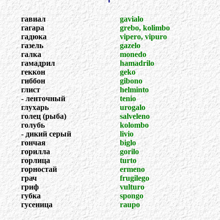
гавиал
gavialo
гагара
grebo, kolimbo
гадюка
vipero, vipuro
газель
gazelo
галка
monedo
гамадрил
hamadrilo
геккон
geko
гиббон
gibono
глист
helminto
- ленточный
tenio
глухарь
urogalo
голец (рыба)
salveleno
голубь
kolombo
- дикий серый
livio
гончая
biglo
горилла
gorilo
горлица
turto
горностай
ermeno
грач
frugilego
гриф
vulturo
губка
spongo
гусеница
raupo