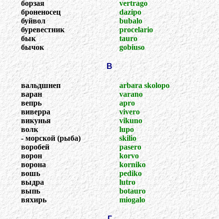
борзая
vertrago
броненосец
dazipo
буйвол
bubalo
буревестник
procelario
бык
tauro
бычок
gobiuso
В
вальдшнеп
arbara skolopo
варан
varano
вепрь
apro
виверра
vivero
викунья
vikuno
волк
lupo
- морской (рыба)
skilio
воробей
pasero
ворон
korvo
ворона
korniko
вошь
pediko
выдра
lutro
выпь
botauro
вяхирь
miogalo
Г