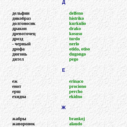
Д
дельфин
delfeno
дикобраз
histriko
долгоносик
kurkulio
дракон
drako
древоточец
kosuso
дрозд
turdo
- черный
nerlo
дрофа
otido, otiso
дюгонь
dugongo
дятел
pego
Е
еж
erinaco
енот
prociono
ерш
percho
ехидна
ekidno
Ж
жабры
brankoj
жаворонок
alaudo