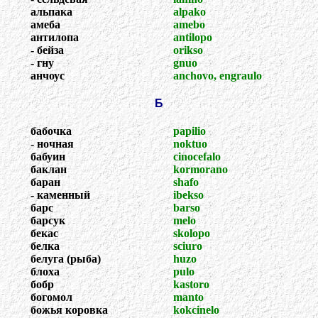
альпака
alpako
амеба
amebo
антилопа
antilopo
- бейза
orikso
- гну
gnuo
анчоус
anchovo, engraulo
Б
бабочка
papilio
- ночная
noktuo
бабуин
cinocefalo
баклан
kormorano
баран
shafo
- каменный
ibekso
барс
barso
барсук
melo
бекас
skolopo
белка
sciuro
белуга (рыба)
huzo
блоха
pulo
бобр
kastoro
богомол
manto
божья коровка
kokcinelo