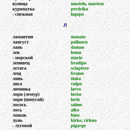
куница
mustelo, marteso
куропатка
perdriko
- снежная
lagopo
Л
ламантин
manato
лангуст
palinuro
лань
damao
лев
leono
- морской
otario
ленивец
bradipo
летяга
sciuptero
лещ
bramo
линь
tinko
лиса
vulpo
личинка
larvo
лори (лемур)
loriso
лори (попугай)
lorio
лосось
salmo
лось
alko
лошак
hino
лунь
kirko, cirkuo
- луговой
pigargo