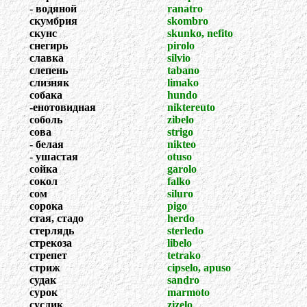
- водяной
ranatro
скумбрия
skombro
скунс
skunko, nefito
снегирь
pirolo
славка
silvio
слепень
tabano
слизняк
limako
собака
hundo
-енотовидная
niktereuto
соболь
zibelo
сова
strigo
- белая
nikteo
- ушастая
otuso
сойка
garolo
сокол
falko
сом
siluro
сорока
pigo
стая, стадо
herdo
стерлядь
sterledo
стрекоза
libelo
стрепет
tetrako
стриж
cipselo, apuso
судак
sandro
сурок
marmoto
суслик
zizelo