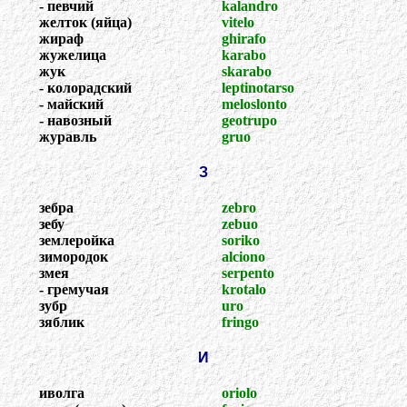
- певчий
kalandro
желток (яйца)
vitelo
жираф
ghirafo
жужелица
karabo
жук
skarabo
- колорадский
leptinotarso
- майский
meloslonto
- навозный
geotrupo
журавль
gruo
З
зебра
zebro
зебу
zebuo
землеройка
soriko
зимородок
alciono
змея
serpento
- гремучая
krotalo
зубр
uro
зяблик
fringo
И
иволга
oriolo