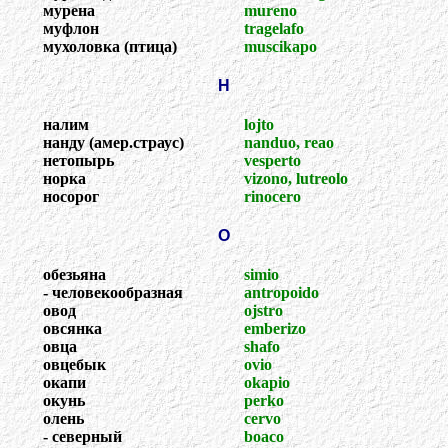
мурена
mureno
муфлон
tragelafo
мухоловка (птица)
muscikapo
Н
налим
lojto
нанду (амер.страус)
nanduo, reao
нетопырь
vesperto
норка
vizono, lutreolo
носорог
rinocero
О
обезьяна
simio
- человекообразная
antropoido
овод
ojstro
овсянка
emberizo
овца
shafo
овцебык
ovio
окапи
okapio
окунь
perko
олень
cervo
- северный
boaco