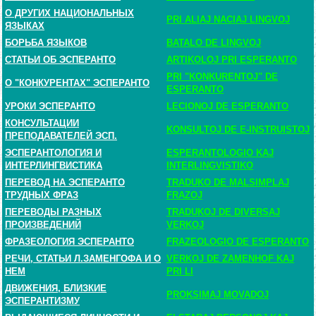
О ДРУГИХ НАЦИОНАЛЬНЫХ
PRI ALIAJ NACIAJ LINGVOJ
ЯЗЫКАХ
БОРЬБА ЯЗЫКОВ
BATALO DE LINGVOJ
СТАТЬИ ОБ ЭСПЕРАНТО
ARTIKOLOJ PRI ESPERANTO
PRI "KONKURENTOJ" DE
О "КОНКУРЕНТАХ" ЭСПЕРАНТО
ESPERANTO
УРОКИ ЭСПЕРАНТО
LECIONOJ DE ESPERANTO
КОНСУЛЬТАЦИИ
KONSULTOJ DE E-INSTRUISTOJ
ПРЕПОДАВАТЕЛЕЙ ЭСП.
ЭСПЕРАНТОЛОГИЯ И
ESPERANTOLOGIO KAJ
ИНТЕРЛИНГВИСТИКА
INTERLINGVISTIKO
ПЕРЕВОД НА ЭСПЕРАНТО
TRADUKO DE MALSIMPLAJ
ТРУДНЫХ ФРАЗ
FRAZOJ
ПЕРЕВОДЫ РАЗНЫХ
TRADUKOJ DE DIVERSAJ
ПРОИЗВЕДЕНИЙ
VERKOJ
ФРАЗЕОЛОГИЯ ЭСПЕРАНТО
FRAZEOLOGIO DE ESPERANTO
РЕЧИ, СТАТЬИ Л.ЗАМЕНГОФА И О
VERKOJ DE ZAMENHOF KAJ
НЕМ
PRI LI
ДВИЖЕНИЯ, БЛИЗКИЕ
PROKSIMAJ MOVADOJ
ЭСПЕРАНТИЗМУ