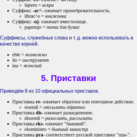
fajrero =
искра
Суффикс
-ac^-
означает пренебрежительность.
librac^o =
книжонка
Суффикс
-uj-
означает вместилище.
paperujo =
папка для бумаг
Суффиксы, служебные слова и т. д. можно использовать в
качестве корней.
eble =
возможно
ilo =
инструмент
ina =
женский
5. Приставки
Приведём 8 из 10 официальных приставок.
Приставка
re-
означает обратное или повторное действие.
resendi =
отсылать обратно
Приставка
dis-
означает разъединение.
dissendi =
разослать, рассылать
Приставка
eks-
означает "бывший".
eksministro =
бывший министр
Приставка
pra-
соответствует русской приставке "пра-".