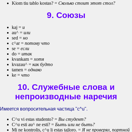
Kiom tiu tablo kostas? =
Сколько стоит этот стол?
9. Союзы
kaj =
и
au^ =
или
sed =
но
c^ar =
потому что
se =
если
do =
итак
kvankam =
хотя
kvazau^ =
как будто
tamen =
однако
ke =
что
10. Служебные слова и
непроизводные наречия
Имеется вопросительная частица "c^u".
C^u vi estas studento? =
Вы студент?
C^u esti au^ ne esti? =
Быть или не быть?
Mi ne kontrolis, c^u li estas tajloro. =
Я не проверял, портной