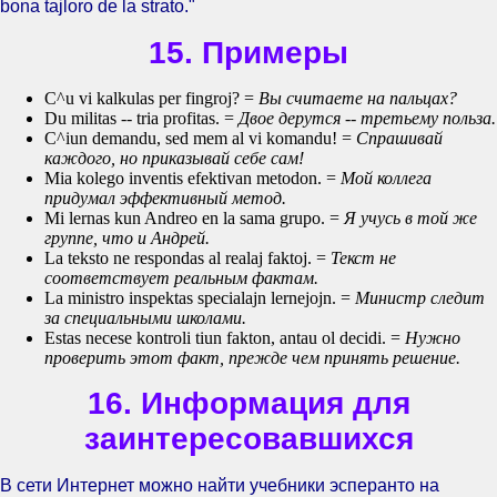
bona tajloro de la strato."
15. Примеры
C^u vi kalkulas per fingroj? =
Вы считаете на пальцах?
Du militas -- tria profitas. =
Двое дерутся -- третьему польза.
C^iun demandu, sed mem al vi komandu! =
Спрашивай
каждого, но приказывай себе сам!
Mia kolego inventis efektivan metodon. =
Мой коллега
придумал эффективный метод.
Mi lernas kun Andreo en la sama grupo. =
Я учусь в той же
группе, что и Андрей.
La teksto ne respondas al realaj faktoj. =
Текст не
соответствует реальным фактам.
La ministro inspektas specialajn lernejojn. =
Министр следит
за специальными школами.
Estas necese kontroli tiun fakton, antau ol decidi. =
Нужно
проверить этот факт, прежде чем принять решение.
16. Информация для
заинтересовавшихся
В сети Интернет можно найти учебники эсперанто на