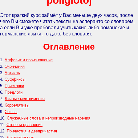
poliglotoj
Этот краткий курс займёт у Вас меньше двух часов, после
чего Вы сможете читать тексты на эсперанто со словарём,
а если Вы уже пробовали учить какие-либо романские и
германские языки, то даже без словаря.
Оглавление
1.
Алфавит и произношение
2.
Окончания
3.
Артикль
4.
Суффиксы
5.
Приставки
6.
Предлоги
7.
Личные местоимения
8.
Коррелятивы
9.
Союзы
10.
Служебные слова и непроизводные наречия
11.
Степени сравнения
12.
Причастия и деепричастия
13.
Числительные