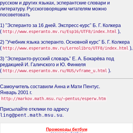
русском и других языках, эсперантские словари и
литературу. Русскоговорящим читателям можно
посоветовать
1) "Эсперанто за 16 дней. Экспресс-курс" Б. Г. Колкера
(
),
http://www.esperanto.mv.ru/Esp16/UTF8/index.html
2) "Учебник языка эсперанто. Основной курс" Б. Г. Колкера
(
),
http://www.esperanto.mv.ru/Lernolibro/UTF8/index.html
3) "Эсперанто-русский словарь" Е. А. Бокарёва под
редакцией И. Галичского и Ю. Финкеля
(
).
http://www.esperanto.mv.ru/RUS/vframe_u.html
Самоучитель составили Анна и Мати Пентус.
Январь 2001 г.
http://markov.math.msu.ru/~pentus/esperw.htm
Присылайте отклики по адресу
ling@pent.math.msu.su
.
Промокоды бетбум