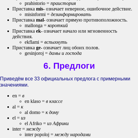
prahistorio =
праистория
Приставка
mis-
означает неверное, ошибочное действие.
misinformi =
дезинформировать
Приставка
mal-
означает прямую противоположность.
mallonga =
короткий
Приставка
ek-
означает начало или мгновенность
действия.
ekflami =
вспыхнуть
Приставка
ge-
означает лиц обоих полов.
gesinjoroj =
дамы и господа
6. Предлоги
Приведём все 33 официальных предлога с примерными
значениями.
en =
в
en klaso =
в классе
al =
к
al domo =
к дому
el =
из
el Afriko =
из Африки
inter =
между
inter popoloj =
между народами