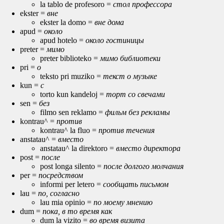
la tablo de profesoro =
стол профессора
ekster =
вне
ekster la domo =
вне дома
apud =
около
apud hotelo =
около гостиницы
preter =
мимо
preter biblioteko =
мимо библиотеки
pri =
о
teksto pri muziko =
текст о музыке
kun =
с
torto kun kandeloj =
торт со свечами
sen =
без
filmo sen reklamo =
фильм без рекламы
kontrau^ =
против
kontrau^ la fluo =
против течения
anstatau^ =
вместо
anstatau^ la direktoro =
вместо директора
post =
после
post longa silento =
после долгого молчания
per =
посредством
informi per letero =
сообщать письмом
lau =
по, согласно
lau mia opinio =
по моему мнению
dum =
пока, в то время как
dum la vizito =
во время визита