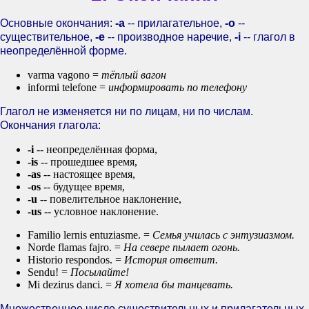
Основные окончания:
-a
-- прилагательное,
-o
--
существительное,
-e
-- производное наречие,
-i
-- глагол в
неопределённой форме.
varma vagono =
тёплый вагон
informi telefone =
информировать по телефону
Глагол не изменяется ни по лицам, ни по числам.
Окончания глагола:
-i
-- неопределённая форма,
-is
-- прошедшее время,
-as
-- настоящее время,
-os
-- будущее время,
-u
-- повелительное наклонение,
-us
-- условное наклонение.
Familio lernis entuziasme. =
Семья училась с энтузиазмом.
Norde flamas fajro. =
На севере пылает огонь.
Historio respondos. =
История ответит.
Sendu! =
Посылайте!
Mi dezirus danci. =
Я хотела бы танцевать.
Множественное число существительных и прилагательных