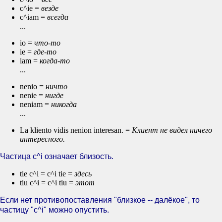
c^ie =
везде
c^iam =
всегда
...
io =
что-то
ie =
где-то
iam =
когда-то
...
nenio =
ничто
nenie =
нигде
neniam =
никогда
...
La kliento vidis nenion interesan. =
Клиент не видел ничего
интересного.
Частица c^i означает близость.
tie c^i = c^i tie =
здесь
tiu c^i = c^i tiu =
этот
Если нет противопоставления "близкое -- далёкое", то
частицу "c^i" можно опустить.