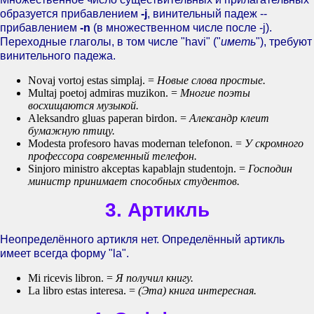
образуется прибавлением
-j
, винительный падеж --
прибавлением
-n
(в множественном числе после -j).
Переходные глаголы, в том числе "havi" ("
иметь
"), требуют
винительного падежа.
Novaj vortoj estas simplaj. =
Новые слова простые.
Multaj poetoj admiras muzikon. =
Многие поэты
восхищаются музыкой.
Aleksandro gluas paperan birdon. =
Александр клеит
бумажную птицу.
Modesta profesoro havas modernan telefonon. =
У скромного
профессора современный телефон.
Sinjoro ministro akceptas kapablajn studentojn. =
Господин
министр принимает способных студентов.
3. Артикль
Неопределённого артикля нет. Определённый артикль
имеет всегда форму "la".
Mi ricevis libron. =
Я получил книгу.
La libro estas interesa. =
(Эта) книга интересная.