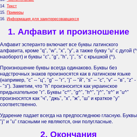
14.
Текст
15.
Примеры
16.
Информация для заинтересовавшихся
1. Алфавит и произношение
Алфавит эсперанто включает все буквы латинского
алфавита, кроме "q", "w", "x", "y", а также букву "u" с дугой (^
наоборот) и буквы "c", "g", "h", "j", "s" с крышкой (^).
Произношение буквы всегда одинаково. Буквы без
надстрочных знаков произносятся как в латинском языке
(например, "c" -- "ц", "g" -- "г", "j" -- "й", "s" -- "с", "v" -- "в", "z" -
- "з"). Заметим, что "h" произносится как украинское
придыхательное "г". Буквы "c^", "g^", "h^", "j^", "s^" и "u^"
произносятся как "ч", "джь", "х", "ж", "ш" и краткое "у"
соответственно.
Ударение падает всегда на предпоследнюю гласную. Буквы
"j" и "u" гласными не являются, они полугласные.
2. Окончания