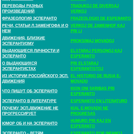
ПЕРЕВОДЫ РАЗНЫХ
TRADUKOJ DE DIVERSAJ
ПРОИЗВЕДЕНИЙ
VERKOJ
ФРАЗЕОЛОГИЯ ЭСПЕРАНТО
FRAZEOLOGIO DE ESPERANTO
РЕЧИ, СТАТЬИ Л.ЗАМЕНГОФА И О
VERKOJ DE ZAMENHOF KAJ
НЕМ
PRI LI
ДВИЖЕНИЯ, БЛИЗКИЕ
PROKSIMAJ MOVADOJ
ЭСПЕРАНТИЗМУ
ВЫДАЮЩИЕСЯ ЛИЧНОСТИ И
ELSTARAJ PERSONOJ KAJ
ЭСПЕРАНТО
ESPERANTO
О ВЫДАЮЩИХСЯ
PRI ELSTARAJ
ЭСПЕРАНТИСТАХ
ESPERANTISTOJ
ИЗ ИСТОРИИ РОССИЙСКОГО ЭСП.
EL HISTORIO DE RUSIA E-
ДВИЖЕНИЯ
MOVADO
KION ONI SKRIBAS PRI
ЧТО ПИШУТ ОБ ЭСПЕРАНТО
ESPERANTO
ЭСПЕРАНТО В ЛИТЕРАТУРЕ
ESPERANTO EN LITERATURO
ПОЧЕМУ ЭСП.ДВИЖЕНИЕ НЕ
KIAL E-MOVADO NE
ПРОГРЕССИРУЕТ
PROGRESAS
HUMURO PRI KAJ EN
ЮМОР ОБ И НА ЭСПЕРАНТО
ESPERANTO
ЭСПЕРАНТО - ДЕТЯМ
ESPERANTO POR INFANOJ