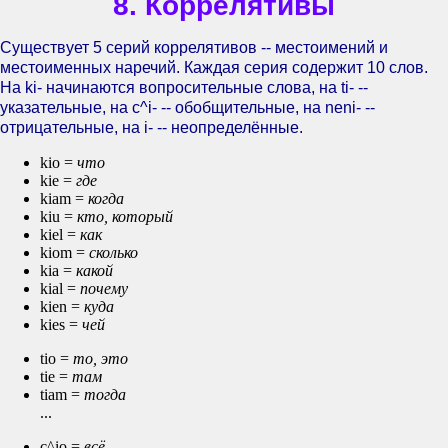
8. Коррелятивы
Существует 5 серий коррелятивов -- местоимений и
местоименных наречий. Каждая серия содержит 10 слов.
На ki- начинаются вопросительные слова, на ti- --
указательные, на c^i- -- обобщительные, на neni- --
отрицательные, на i- -- неопределённые.
kio =
что
kie =
где
kiam =
когда
kiu =
кто, который
kiel =
как
kiom =
сколько
kia =
какой
kial =
почему
kien =
куда
kies =
чей
tio =
то, это
tie =
там
tiam =
тогда
...
c^io =
всё