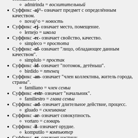
admirinda =
восхитительный
Суффикс
-aj^-
означает предмет с определённым
качеством.
novaj^o =
новость
Суффикс
-ej-
означает место, помещение.
lernejo =
школа
Суффикс
-ec-
означает свойство, качество.
simpleco =
простота
Суффикс
-ul-
означает "лицо, обладающее данным
качеством".
simplulo =
простак
Суффикс
-id-
означает "потомок, детёныш".
birdido =
птенец
Суффикс
-an-
означает "член коллектива, житель города,
страны".
familiano =
член семьи
Суффикс
-estr-
означает "начальник".
familiestro =
глава семьи
Суффикс
-ad-
означает длительное действие, процесс.
gluado =
склеивание
Суффикс
-ar-
означает совокупность.
vortaro =
словарь
Суффикс
-il-
означает орудие.
komputilo =
компьютер
Суффикс
-er-
означает частицу.