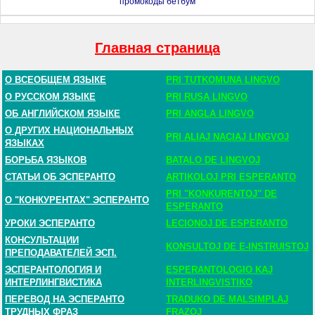
промокоды бетбум
Главная страница
О ВСЕОБЩЕМ ЯЗЫКЕ
PRI TUTKOMUNA LINGVO
О РУССКОМ ЯЗЫКЕ
PRI RUSA LINGVO
ОБ АНГЛИЙСКОМ ЯЗЫКЕ
PRI ANGLA LINGVO
О ДРУГИХ НАЦИОНАЛЬНЫХ
PRI ALIAJ NACIAJ LINGVOJ
ЯЗЫКАХ
БОРЬБА ЯЗЫКОВ
BATALO DE LINGVOJ
СТАТЬИ ОБ ЭСПЕРАНТО
ARTIKOLOJ PRI ESPERANTO
PRI "KONKURENTOJ" DE
О "КОНКУРЕНТАХ" ЭСПЕРАНТО
ESPERANTO
УРОКИ ЭСПЕРАНТО
LECIONOJ DE ESPERANTO
КОНСУЛЬТАЦИИ
KONSULTOJ DE E-INSTRUISTOJ
ПРЕПОДАВАТЕЛЕЙ ЭСП.
ЭСПЕРАНТОЛОГИЯ И
ESPERANTOLOGIO KAJ
ИНТЕРЛИНГВИСТИКА
INTERLINGVISTIKO
ПЕРЕВОД НА ЭСПЕРАНТО
TRADUKO DE MALSIMPLAJ
ТРУДНЫХ ФРАЗ
FRAZOJ