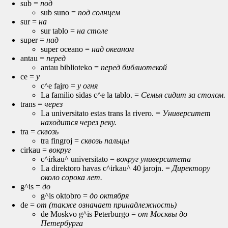
sub =
под
sub suno =
под солнцем
sur =
на
sur tablo =
на столе
super =
над
super oceano =
над океаном
antau =
перед
antau biblioteko =
перед библиотекой
ce =
у
c^e fajro =
у огня
La familio sidas c^e la tablo. =
Семья сидит за столом.
trans =
через
La universitato estas trans la rivero. =
Университет
находится через реку.
tra =
сквозь
tra fingroj =
сквозь пальцы
cirkau =
вокруг
c^irkau^ universitato =
вокруг университета
La direktoro havas c^irkau^ 40 jarojn. =
Директору
около сорока лет.
g^is =
до
g^is oktobro =
до октября
de =
от (также означает принадлежность)
de Moskvo g^is Peterburgo =
от Москвы до
Петербурга