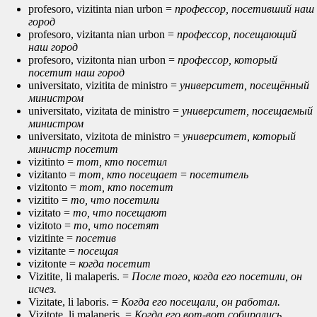
profesoro, vizitinta nian urbon =
профессор, посетивший наш
город
profesoro, vizitanta nian urbon =
профессор, посещающий
наш город
profesoro, vizitonta nian urbon =
профессор, который
посетит наш город
universitato, vizitita de ministro =
университет, посещённый
министром
universitato, vizitata de ministro =
университет, посещаемый
министром
universitato, vizitota de ministro =
университет, который
министр посетит
vizitinto =
тот, кто посетил
vizitanto =
тот, кто посещает
=
посетитель
vizitonto =
тот, кто посетит
vizitito =
то, что посетили
vizitato =
то, что посещают
vizitoto =
то, что посетят
vizitinte =
посетив
vizitante =
посещая
vizitonte =
когда посетит
Vizitite, li malaperis. =
После того, когда его посетили, он
исчез.
Vizitate, li laboris. =
Когда его посещали, он работал.
Vizitote, li malaperis. =
Когда его вот-вот собирались