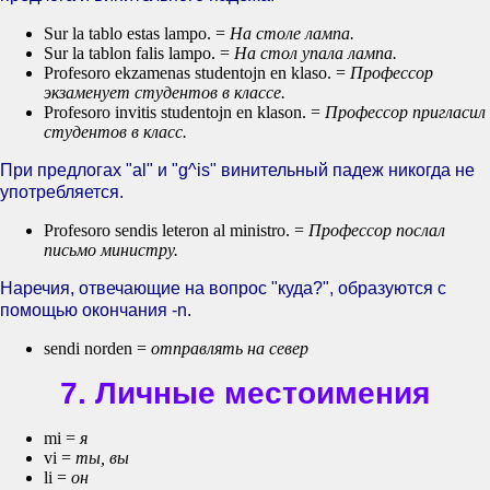
Sur la tablo estas lampo. =
На столе лампа.
Sur la tablon falis lampo. =
На стол упала лампа.
Profesoro ekzamenas studentojn en klaso. =
Профессор
экзаменует студентов в классе.
Profesoro invitis studentojn en klason. =
Профессор пригласил
студентов в класс.
При предлогах "al" и "g^is" винительный падеж никогда не
употребляется.
Profesoro sendis leteron al ministro. =
Профессор послал
письмо министру.
Наречия, отвечающие на вопрос "куда?", образуются с
помощью окончания -n.
sendi norden =
отправлять на север
7. Личные местоимения
mi =
я
vi =
ты, вы
li =
он