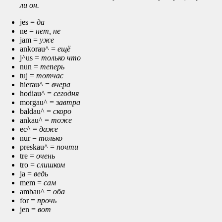
ли он.
jes =
да
ne =
нет, не
jam =
уже
ankorau^ =
ещё
j^us =
только что
nun =
теперь
tuj =
тотчас
hierau^ =
вчера
hodiau^ =
сегодня
morgau^ =
завтра
baldau^ =
скоро
ankau^ =
тоже
ec^ =
даже
nur =
только
preskau^ =
почти
tre =
очень
tro =
слишком
ja =
ведь
mem =
сам
ambau^ =
оба
for =
прочь
jen =
вот