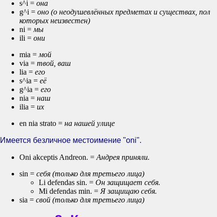
s^i =
она
g^i =
оно (о неодушевлённых предметах и существах, пол
которых неизвестен)
ni =
мы
ili =
они
mia =
мой
via =
твой, ваш
lia =
его
s^ia =
её
g^ia =
его
nia =
наш
ilia =
их
en nia strato =
на нашей улице
Имеется безличное местоимение "oni".
Oni akceptis Andreon. =
Андрея приняли.
sin =
себя (только для третьего лица)
Li defendas sin. =
Он защищает себя.
Mi defendas min. =
Я защищаю себя.
sia =
свой (только для третьего лица)