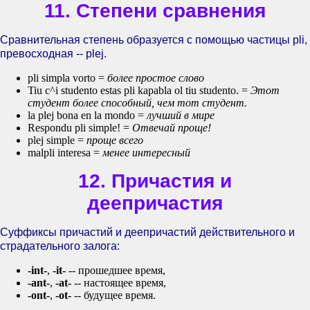
11. Степени сравнения
Сравнительная степень образуется с помощью частицы pli,
превосходная -- plej.
pli simpla vorto =
более простое слово
Tiu c^i studento estas pli kapabla ol tiu studento. =
Этот
студент более способный, чем тот студент.
la plej bona en la mondo =
лучший в мире
Respondu pli simple! =
Отвечай проще!
plej simple =
проще всего
malpli interesa =
менее интересный
12. Причастия и
деепричастия
Суффиксы причастий и деепричастий действительного и
страдательного залога:
-int-
,
-it-
-- прошедшее время,
-ant-
,
-at-
-- настоящее время,
-ont-
,
-ot-
-- будущее время.