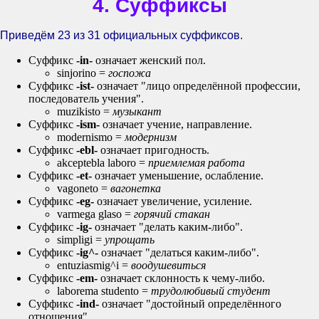
4. Суффиксы
Приведём 23 из 31 официальных суффиксов.
Суффикс
-in-
означает женский пол.
sinjorino =
госпожа
Суффикс
-ist-
означает "лицо определённой профессии,
последователь учения".
muzikisto =
музыкант
Суффикс
-ism-
означает учение, направление.
modernismo =
модернизм
Суффикс
-ebl-
означает пригодность.
akceptebla laboro =
приемлемая работа
Суффикс
-et-
означает уменьшение, ослабление.
vagoneto =
вагонетка
Суффикс
-eg-
означает увеличение, усиление.
varmega glaso =
горячий стакан
Суффикс
-ig-
означает "делать каким-либо".
simpligi =
упрощать
Суффикс
-ig^-
означает "делаться каким-либо".
entuziasmig^i =
воодушевиться
Суффикс
-em-
означает склонность к чему-либо.
laborema studento =
трудолюбивый студент
Суффикс
-ind-
означает "достойный определённого
отношения".