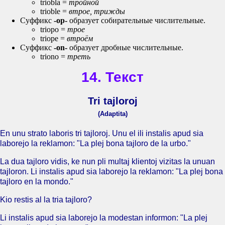
triobla =
тройной
trioble =
втрое, трижды
Суффикс
-op-
образует собирательные числительные.
triopo =
трое
triope =
втроём
Суффикс
-on-
образует дробные числительные.
triono =
треть
14. Текст
Tri tajloroj
(Adaptita)
En unu strato laboris tri tajloroj. Unu el ili instalis apud sia
laborejo la reklamon: "La plej bona tajloro de la urbo."
La dua tajloro vidis, ke nun pli multaj klientoj vizitas la unuan
tajloron. Li instalis apud sia laborejo la reklamon: "La plej bona
tajloro en la mondo."
Kio restis al la tria tajloro?
Li instalis apud sia laborejo la modestan informon: "La plej