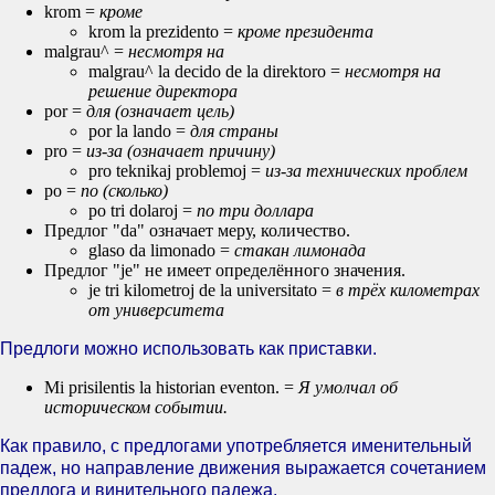
krom =
кроме
krom la prezidento =
кроме президента
malgrau^ =
несмотря на
malgrau^ la decido de la direktoro =
несмотря на
решение директора
por =
для (означает цель)
por la lando =
для страны
pro =
из-за (означает причину)
pro teknikaj problemoj =
из-за технических проблем
po =
по (сколько)
po tri dolaroj =
по три доллара
Предлог "da" означает меру, количество.
glaso da limonado =
стакан лимонада
Предлог "je" не имеет определённого значения.
je tri kilometroj de la universitato =
в трёх километрах
от университета
Предлоги можно использовать как приставки.
Mi prisilentis la historian eventon. =
Я умолчал об
историческом событии.
Как правило, с предлогами употребляется именительный
падеж, но направление движения выражается сочетанием
предлога и винительного падежа.