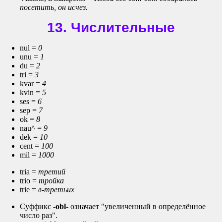
посетить, он исчез.
13. Числительные
nul =
0
unu =
1
du =
2
tri =
3
kvar =
4
kvin =
5
ses =
6
sep =
7
ok =
8
nau^ =
9
dek =
10
cent =
100
mil =
1000
tria =
третий
trio =
тройка
trie =
в-третьих
Суффикс
-obl-
означает "увеличенный в определённое
число раз".