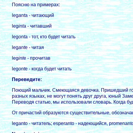
Поясню на примерах:
leg
ant
a - читающий
leg
int
a - читавший
leg
ont
a - тот, кто будет читать
leg
ant
e - читая
leg
int
e - прочитав
leg
ont
e - когда будет читать
Переведите:
Поющий мальчик. Смеющаяся девочка. Пришедший гост
разных языках, не могут понять друг друга, юный Зам
Переводя статью, мы использовали словарь. Когда буд
От причастий образуются существительные, обознач
leganto - читатель; esperanto - надеющийся, promenant