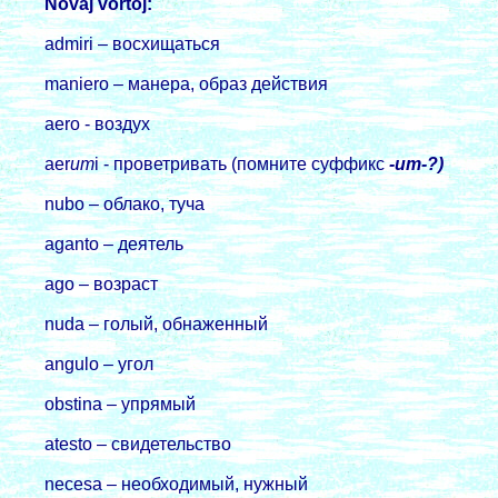
Novaj vortoj:
admiri – восхищаться
maniero – манера, образ действия
aero - воздух
aer
um
i - проветривать (помните суффикс
-um-?)
nubo – облако, туча
aganto – деятель
ago – возраст
nuda – голый, обнаженный
angulo – угол
obstina – упрямый
atesto – свидетельство
necesa – необходимый, нужный