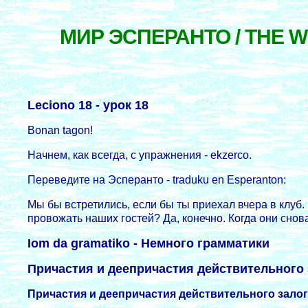
МИР ЭСПЕРАНТО / THE 
Leciono 18 - уpок 18
Bonan tagon!
Начнем, как всегда, с упpажнения - ekzerco.
Пеpеведите на Эспеpанто - traduku en Esperanton:
Мы бы встретились, если бы ты приехал вчера в клуб.
провожать наших гостей? Да, конечно. Когда они снов
Iom da gramatiko - Немного гpамматики
Причастия и деепричастия действительного 
Причастия и деепричастия действительного зало