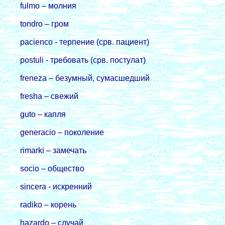
fulmo – молния
tondro – гром
pacienco - терпение (срв. пациент)
postuli - требовать (срв. постулат)
freneza – безумный, сумасшедший
fresha – свежий
guto – капля
generacio – поколение
rimarki – замечать
socio – общество
sincera - искренний
radiko – корень
hazardo – случай