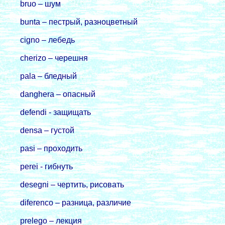
bruo – шум
bunta – пестрый, разноцветный
cigno – лебедь
cherizo – черешня
pala – бледный
danghera – опасный
defendi - защищать
densa – густой
pasi – проходить
perei - гибнуть
desegni – чертить, рисовать
diferenco – разница, различие
prelego – лекция