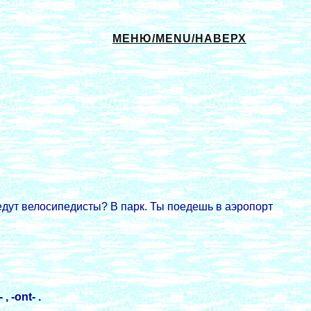
МЕНЮ/MENU/НАВЕРХ
 едут велосипедисты? В парк. Ты поедешь в аэропорт
- , -ont- .