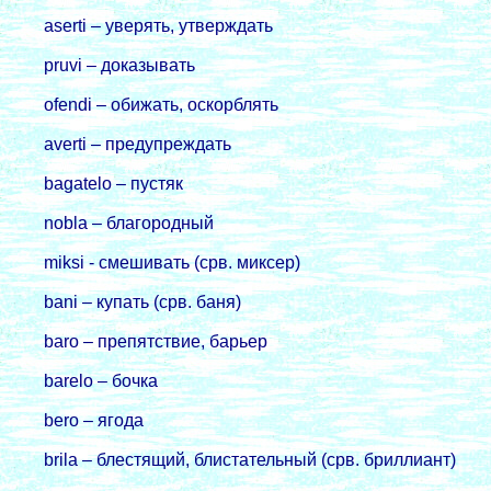
aserti – уверять, утверждать
pruvi – доказывать
ofendi – обижать, оскорблять
averti – предупреждать
bagatelo – пустяк
nobla – благородный
miksi - смешивать (срв. миксер)
bani – купать (срв. баня)
baro – препятствие, барьер
barelo – бочка
bero – ягода
brila – блестящий, блистательный (срв. бриллиант)