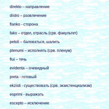
direkto – направление
distro – развлечение
flanko - сторона
fako – отдел, отрасль (срв. факультет)
petoli – баловаться, шалить
plenumi – исполнять (срв. пленум)
flui – течь
evidentа – очевидный
preta - готовый
ekzisti - существовать (срв. экзистенциализм)
esprimi - выражать
escepto – исключение