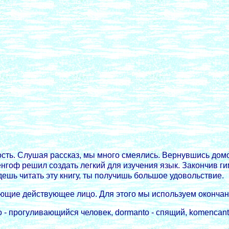
ь. Слушая рассказ, мы много смеялись. Вернувшись домой
енгоф решил создать легкий для изучения язык. Закончив г
ешь читать эту книгу, ты получишь большое удовольствие.
ающие действующее лицо. Для этого мы используем оконча
o - прогуливающийся человек, dormanto - спящий, komencanto