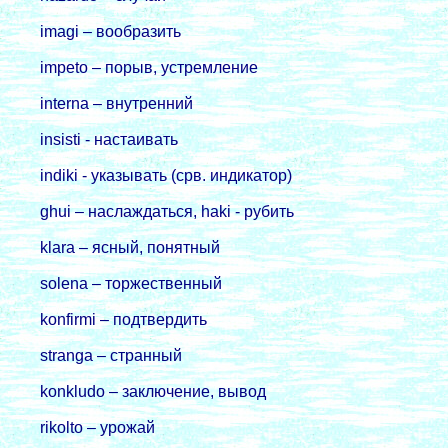
imagi – вообразить
impeto – порыв, устремление
interna – внутренний
insisti - настаивать
indiki - указывать (срв. индикатор)
ghui – наслаждаться, haki - рубить
klara – ясный, понятный
solena – торжественный
konfirmi – подтвердить
stranga – странный
konkludo – заключение, вывод
rikolto – урожай