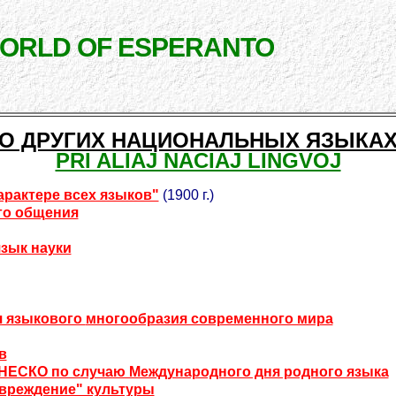
WORLD OF ESPERANTO
О ДРУГИХ НАЦИОНАЛЬНЫХ ЯЗЫКА
PRI ALIAJ NACIAJ LINGVOJ
арактере всех языков"
(1900 г.)
го общения
зык науки
я языкового
многообразия современного мира
в
НЕСКО по случаю Международного дня родного языка
овреждение" культуры