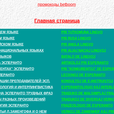
промокоды betboom
Главная страница
ЩЕМ ЯЗЫКЕ
PRI TUTKOMUNA LINGVO
М ЯЗЫКЕ
PRI RUSA LINGVO
ЙСКОМ ЯЗЫКЕ
PRI ANGLA LINGVO
 НАЦИОНАЛЬНЫХ ЯЗЫКАХ
PRI ALIAJ NACIAJ LINGVOJ
ЗЫКОВ
BATALO DE LINGVOJ
Б ЭСПЕРАНТО
ARTIKOLOJ PRI ESPERANTO
РЕНТАХ" ЭСПЕРАНТО
PRI "KONKURENTOJ" DE ESPE
ПЕРАНТО
LECIONOJ DE ESPERANTO
АЦИИ ПРЕПОДАВАТЕЛЕЙ ЭСП.
KONSULTOJ DE E-INSTRUISTOJ
ОЛОГИЯ И ИНТЕРЛИНГВИСТИКА
ESPERANTOLOGIO KAJ INTERLI
НА ЭСПЕРАНТО ТРУДНЫХ ФРАЗ
TRADUKO DE MALSIMPLAJ FRA
 РАЗНЫХ ПРОИЗВЕДЕНИЙ
TRADUKOJ DE DIVERSAJ VERK
ГИЯ ЭСПЕРАНТО
FRAZEOLOGIO DE ESPERANTO
ТЬИ Л.ЗАМЕНГОФА И О НЕМ
VERKOJ DE ZAMENHOF KAJ PRI