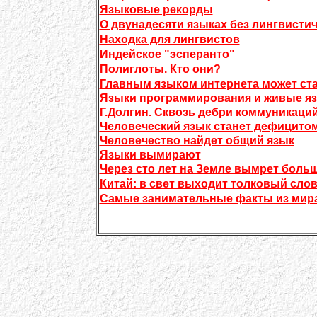
Языковые рекорды
О двунадесяти языках без лингвисти
Находка для лингвистов
Индейское "эсперанто"
Полиглоты. Кто они?
Главным языком интернета может ста
Языки программирования и живые язы
Г.Долгин. Сквозь дебри коммуникаци
Человеческий язык станет дефицито
Человечество найдет общий язык
Языки вымирают
Через сто лет на Земле вымрет боль
Китай: в свет выходит толковый сло
Самые занимательные факты из мир