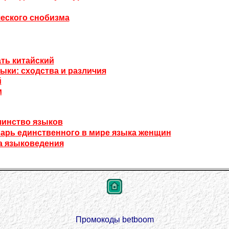
ческого снобизма
ть китайский
ки: сходства и различия
й
м
шинство языков
варь единственного в мире языка женщин
а языковедения
Промокоды betboom