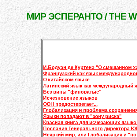
МИР ЭСПЕРАНТО / THE 
И.Бодуэн де Куртенэ "О смешанном х
Французский как язык международно
О китайском языке
Латинский язык как международный я
Без вины "финоватые"
Исчезновение языков
ООН предостерегает...
Глобализация и проблема сохранени
Языки попадают в "зону риска"
Красная книга для исчезающих языко
Послание Генерального директора Ю
Неяркий мир, или Глобализация и "п