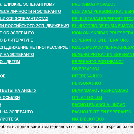
, БЛИЗКИЕ ЭСПЕРАНТИЗМУ
PROKSIMAJ MOVADOJ
СЯ ЛИЧНОСТИ И ЭСПЕРАНТО
ELSTARAJ PERSONOJ KAJ ESP
ЩИХСЯ ЭСПЕРАНТИСТАХ
PRI ELSTARAJ ESPERANTISTOJ
ИИ РОССИЙСКОГО ЭСП. ДВИЖЕНИЯ
EL HISTORIO DE RUSIA E-MOV
Т ОБ ЭСПЕРАНТО
KION ONI SKRIBAS PRI ESPER
О В ЛИТЕРАТУРЕ
ESPERANTO EN LITERATURO
СП.ДВИЖЕНИЕ НЕ ПРОГРЕССИРУЕТ
KIAL E-MOVADO NE PROGRESA
И НА ЭСПЕРАНТО
HUMURO PRI KAJ EN ESPERAN
О - ДЕТЯМ
ESPERANTO POR INFANOJ
DIVERSAJHOJ
НОЕ
INTERESAJHOJ
PERSONAJHOJ
ТВЕТЫ НА АНКЕТУ
DEMANDARO
/
RESPONDARO
Е ССЫЛКИ
UTILAJ LIGILOJ
H
PAGHOJ EN ANGLA LINGVO
 НА ЭСПЕРАНТО
PAGHOJ TUTE EN ESPERANTO
ЛИОТЕКА
NIA BIBLIOTEKO
бом использовании материалов ссылка на сайт miresperanto.com