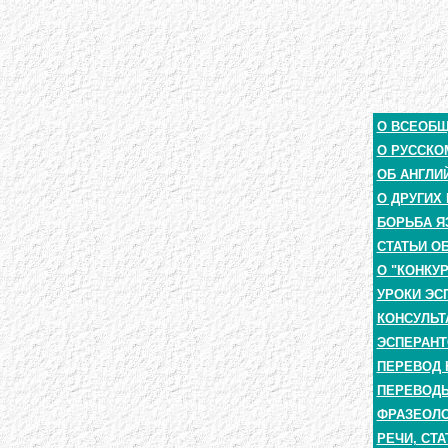
О ВСЕОБ
О РУССКО
ОБ АНГЛИ
О ДРУГИХ
БОРЬБА Я
СТАТЬИ О
О "КОНКУ
УРОКИ ЭС
КОНСУЛЬТ
ЭСПЕРАНТ
ПЕРЕВОД 
ПЕРЕВОДЫ
ФРАЗЕОЛО
РЕЧИ, СТА