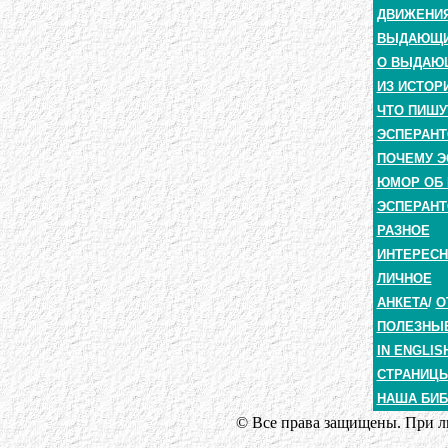
ДВИЖЕНИЯ
ВЫДАЮЩИЕ
О ВЫДАЮ
ИЗ ИСТОР
ЧТО ПИШУ
ЭСПЕРАНТ
ПОЧЕМУ Э
ЮМОР ОБ 
ЭСПЕРАНТ
РАЗНОЕ
ИНТЕРЕС
ЛИЧНОЕ
АНКЕТА
/
О
ПОЛЕЗНЫ
IN ENGLIS
СТРАНИЦЫ
НАША БИБ
© Все права защищены. При лю