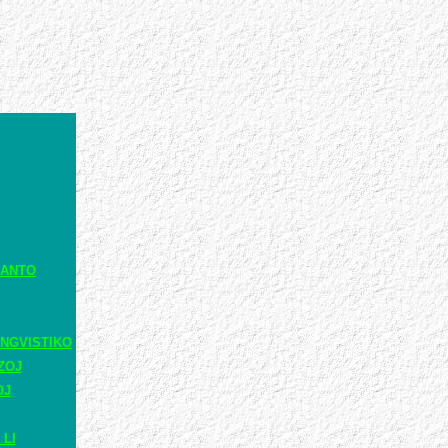
RANTO
NGVISTIKO
ZOJ
OJ
 LI