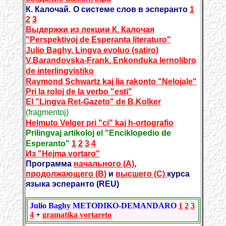
К. Калочай.
О системе слов в эсперанто
1
2
3
Выдержки из лекции К. Калочая
"Perspektivoj de Esperanta literaturo"
Julio Baghy. Lingva evoluo (satiro)
V.Barandovska-Frank. Enkonduka lernolibro
de interlingvistiko
Raymond Schwartz kaj lia rakonto "Nelojale"
Pri la roloj de la verbo "esti"
El "Lingva Ret-Gazeto" de B.Kolker
(fragmentoj)
Helmuto Velger pri "ci" kaj h-ortografio
Prilingvaj artikoloj el "Enciklopedio de
Esperanto"
1
2
3
4
Из "Hejma vortaro"
Программа
начального (A)
,
продолжающего (B)
и
высшего (C)
курса
языка эсперанто (REU)
Julio Baghy
METODIKO-DEMANDARO
1
2
3
4
+
gramatika vortareto