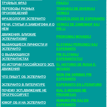
ТРУДНЫХ ФРАЗ
FRAZOJ
ПЕРЕВОДЫ РАЗНЫХ
TRADUKOJ DE DIVERSAJ
ПРОИЗВЕДЕНИЙ
VERKOJ
ФРАЗЕОЛОГИЯ ЭСПЕРАНТО
FRAZEOLOGIO DE ESPERANTO
РЕЧИ, СТАТЬИ Л.ЗАМЕНГОФА И О
VERKOJ DE ZAMENHOF KAJ
НЕМ
PRI LI
ДВИЖЕНИЯ, БЛИЗКИЕ
PROKSIMAJ MOVADOJ
ЭСПЕРАНТИЗМУ
ВЫДАЮЩИЕСЯ ЛИЧНОСТИ И
ELSTARAJ PERSONOJ KAJ
ЭСПЕРАНТО
ESPERANTO
О ВЫДАЮЩИХСЯ
PRI ELSTARAJ
ЭСПЕРАНТИСТАХ
ESPERANTISTOJ
ИЗ ИСТОРИИ РОССИЙСКОГО ЭСП.
EL HISTORIO DE RUSIA E-
ДВИЖЕНИЯ
MOVADO
KION ONI SKRIBAS PRI
ЧТО ПИШУТ ОБ ЭСПЕРАНТО
ESPERANTO
ЭСПЕРАНТО В ЛИТЕРАТУРЕ
ESPERANTO EN LITERATURO
ПОЧЕМУ ЭСП.ДВИЖЕНИЕ НЕ
KIAL E-MOVADO NE
ПРОГРЕССИРУЕТ
PROGRESAS
HUMURO PRI KAJ EN
ЮМОР ОБ И НА ЭСПЕРАНТО
ESPERANTO