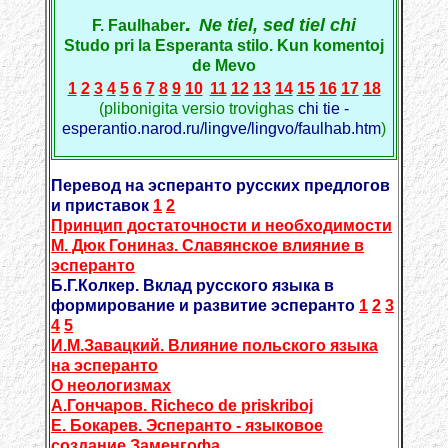
.
Ne tiel, sed tiel chi
F. Faulhaber
Studo pri la Esperanta stilo. Kun komentoj
de Mevo
1
2
3
4
5
6
7
8
9
10
11
12
13
14
15
16
17
18
(plibonigita versio trovighas
chi tie -
esperantio.narod.ru/lingve/lingvo/faulhab.htm
)
Перевод на эсперанто русских предлогов
и приставок
1
2
Принцип достаточности и необходимости
М. Дюк Гониназ. Славянское влияние в
эсперанто
Б.Г.Колкер. Вклад русского языка в
формирование и развитие эсперанто
1
2
3
4
5
И.М.Завацкий. Влияние польского языка
на эсперанто
О неологизмах
A.Гончаров. Richeco de priskriboj
Е. Бокарев. Эсперанто - языковое
создание Заменгофа