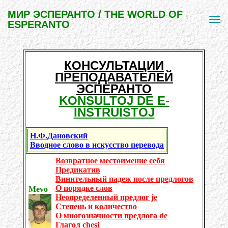
МИР ЭСПЕРАНТО / THE WORLD OF
ESPERANTO
КОНСУЛЬТАЦИИ
ПРЕПОДАВАТЕЛЕЙ
ЭСПЕРАНТО
KONSULTOJ DE E-
INSTRUISTOJ
Н.Ф.Дановский
Вводное слово в искусство перевода
Возвратное местоимение себя
Предикатив
Винительный падеж после предлогов
О порядке слов
Mevo
Неопределенный предлог je
Степень и количество
О многозначности предлога de
Глагол chesi