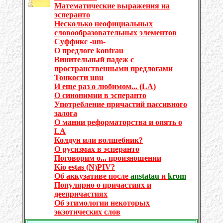
Математические выражения на
эсперанто
Несколько неофициальных
словообразовательных элементов
Суффикс -um-
О предлоге kontrau
Винительный падеж с
пространственными предлогами
Тонкости unu
И еще раз о любимом... (LA)
О синонимии в эсперанто
Употребление причастий пассивного
залога
О мании реформаторства и опять о
LA
Колдун или волшебник?
О русизмах в эсперанто
Поговорим о... произношении
Kio estas (N)PIV?
Об аккузативе после
anstatau
и
krom
Популярно о причастиях и
деепричастиях
Об этимологии некоторых
экзотических слов