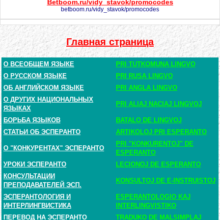
Betboom.ru/vidy_stavok/promocodes
betboom.ru/vidy_stavok/promocodes
Главная страница
О ВСЕОБЩЕМ ЯЗЫКЕ
PRI TUTKOMUNA LINGVO
О РУССКОМ ЯЗЫКЕ
PRI RUSA LINGVO
ОБ АНГЛИЙСКОМ ЯЗЫКЕ
PRI ANGLA LINGVO
О ДРУГИХ НАЦИОНАЛЬНЫХ
PRI ALIAJ NACIAJ LINGVOJ
ЯЗЫКАХ
БОРЬБА ЯЗЫКОВ
BATALO DE LINGVOJ
СТАТЬИ ОБ ЭСПЕРАНТО
ARTIKOLOJ PRI ESPERANTO
PRI "KONKURENTOJ" DE
О "КОНКУРЕНТАХ" ЭСПЕРАНТО
ESPERANTO
УРОКИ ЭСПЕРАНТО
LECIONOJ DE ESPERANTO
КОНСУЛЬТАЦИИ
KONSULTOJ DE E-INSTRUISTOJ
ПРЕПОДАВАТЕЛЕЙ ЭСП.
ЭСПЕРАНТОЛОГИЯ И
ESPERANTOLOGIO KAJ
ИНТЕРЛИНГВИСТИКА
INTERLINGVISTIKO
ПЕРЕВОД НА ЭСПЕРАНТО
TRADUKO DE MALSIMPLAJ