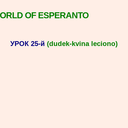
WORLD OF ESPERANTO
УРОК 25-й
(dudek-kvina leciono)