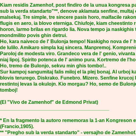
Kiam residis Zamenhof, post findiro de la unua kongresa p
sub la verda standarto"**, denove aklamata senfine, multaj 
malsekaj. Tre simple, tre sincere pasis horo, malfacile rakon
flugis en aero, ia blovo eterniga. Chiufoje, kiam cheestinto
horon, larmo brilas en rigardo lia. Nova tempo ja naskighis
mondmilito povis ghin detrui.
Ho, kara naiveco de l' Bulonja tempo! Naskigho nova de l
de lulilo. Amikaro simpla kaj sincera. Manpremoj. Kompreni
Paroloj de modesta viro. Grandeco vera de l' genio, vivanta p
niaj lipoj. Spirito potenca de l' animo pura. Kortremo de l
Ho, tremo de Bulonjo, sekvu min ghis tombo!..
Sur kampoj sangumitaj falis miloj el la plej bonaj. Al urboj ka
blovis terurego. Diskrako. Funebro. Mizero. Senfine krucoj l
restintoj levas la okulojn. Kio morgau? Ho, semo de Bulonj
tomboj!
(El "Vivo de Zamenhof" de Edmond Privat)
________________________________________
* En la fragmento la autoro rememoras la 1-an Kongreson 
(Francio,1905).
** "Pregho sub la verda standarto" - versajho de Zamenhof