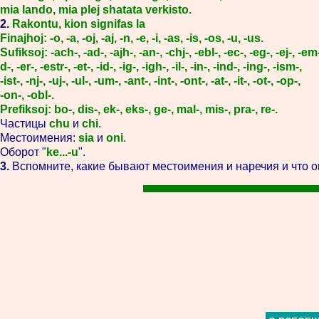
mia lando, mia plej shatata verkisto.
2.
Rakontu, kion signifas la
Finajhoj: -o, -a, -oj, -aj, -n, -e, -i, -as, -is, -os, -u, -us.
Sufiksoj: -ach-, -ad-, -ajh-, -an-, -chj-, -ebl-, -ec-, -eg-, -ej-, -em
d-, -er-, -estr-, -et-, -id-, -ig-, -igh-, -il-, -in-, -ind-, -ing-, -ism-,
-ist-, -nj-, -uj-, -ul-, -um-, -ant-, -int-, -ont-, -at-, -it-, -ot-, -op-,
-on-, -obl-.
Prefiksoj: bo-, dis-, ek-, eks-, ge-, mal-, mis-, pra-, re-.
Частицы
chu
и
chi
.
Местоимения:
sia
и
oni
.
Оборот "
ke...-u
".
3.
Вспомните, какие бывают местоимения и наречия и что о