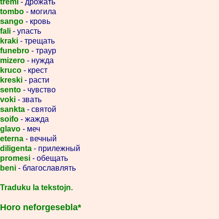
tremi
- дрожать
tombo
- могила
sango
- кровь
fali
- упасть
kraki
- трещать
funebro
- траур
mizero
- нужда
kruco
- крест
kreski
- расти
sento
- чувство
voki
- звать
sankta
- святой
soifo
- жажда
glavo
- меч
eterna
- вечный
diligenta
- прилежный
promesi
- обещать
beni
- благославлять
Traduku la tekstojn.
Horo neforgesebla*