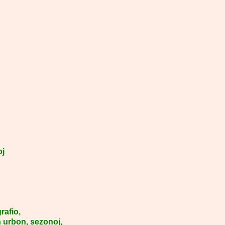
oj
rafio,
n urbon, sezonoj,