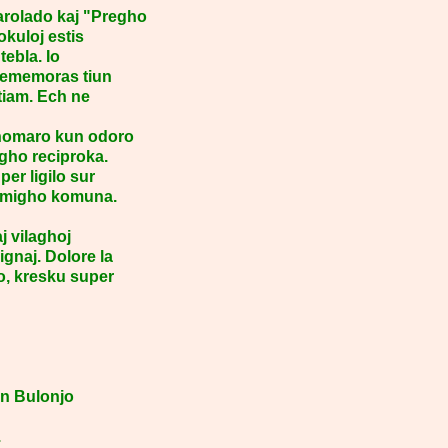
arolado kaj "Pregho
okuloj estis
tebla. Io
 rememoras tiun
 tiam. Ech ne
' homaro kun odoro
gho reciproka.
er ligilo sur
'homigho komuna.
j vilaghoj
ignaj. Dolore la
o, kresku super
en Bulonjo
.