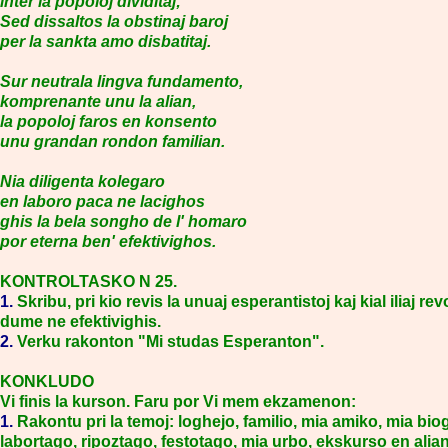
inter la popoloj dividitaj;
Sed dissaltos la obstinaj baroj
per la sankta amo disbatitaj.
Sur neutrala lingva fundamento,
komprenante unu la alian,
la popoloj faros en konsento
unu grandan rondon familian.
Nia diligenta kolegaro
en laboro paca ne lacighos
ghis la bela songho de l' homaro
por eterna ben' efektivighos.
KONTROLTASKO N 25.
1.
Skribu, pri kio revis la unuaj esperantistoj kaj kial iliaj rev
dume ne efektivighis.
2.
Verku rakonton "Mi studas Esperanton".
KONKLUDO
Vi finis la kurson. Faru por Vi mem ekzamenon:
1.
Rakontu pri la temoj: loghejo, familio, mia amiko, mia biog
labortago, ripoztago, festotago, mia urbo, ekskurso en alia