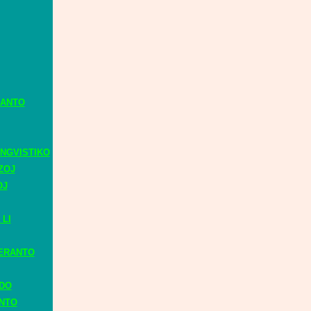
RANTO
NGVISTIKO
ZOJ
OJ
 LI
ERANTO
ADO
ANTO