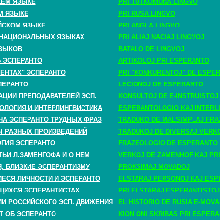
ЩЕМ ЯЗЫКЕ
PRI TUTKOMUNA LINGVO
М ЯЗЫКЕ
PRI RUSA LINGVO
ЙСКОМ ЯЗЫКЕ
PRI ANGLA LINGVO
 НАЦИОНАЛЬНЫХ ЯЗЫКАХ
PRI ALIAJ NACIAJ LINGVOJ
ЗЫКОВ
BATALO DE LINGVOJ
Б ЭСПЕРАНТО
ARTIKOLOJ PRI ESPERANTO
РЕНТАХ" ЭСПЕРАНТО
PRI "KONKURENTOJ" DE ESPE
ПЕРАНТО
LECIONOJ DE ESPERANTO
АЦИИ ПРЕПОДАВАТЕЛЕЙ ЭСП.
KONSULTOJ DE E-INSTRUISTOJ
ОЛОГИЯ И ИНТЕРЛИНГВИСТИКА
ESPERANTOLOGIO KAJ INTERLI
НА ЭСПЕРАНТО ТРУДНЫХ ФРАЗ
TRADUKO DE MALSIMPLAJ FRA
 РАЗНЫХ ПРОИЗВЕДЕНИЙ
TRADUKOJ DE DIVERSAJ VERK
ГИЯ ЭСПЕРАНТО
FRAZEOLOGIO DE ESPERANTO
ТЬИ Л.ЗАМЕНГОФА И О НЕМ
VERKOJ DE ZAMENHOF KAJ PRI
, БЛИЗКИЕ ЭСПЕРАНТИЗМУ
PROKSIMAJ MOVADOJ
СЯ ЛИЧНОСТИ И ЭСПЕРАНТО
ELSTARAJ PERSONOJ KAJ ESP
ЩИХСЯ ЭСПЕРАНТИСТАХ
PRI ELSTARAJ ESPERANTISTOJ
ИИ РОССИЙСКОГО ЭСП. ДВИЖЕНИЯ
EL HISTORIO DE RUSIA E-MOV
Т ОБ ЭСПЕРАНТО
KION ONI SKRIBAS PRI ESPER