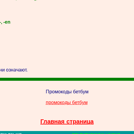
-, -en
ни означают.
Промокоды бетбум
промокоды бетбум
Главная страница