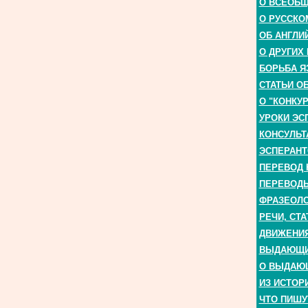
О ВСЕОБ
О РУССКО
ОБ АНГЛИ
О ДРУГИХ
БОРЬБА Я
СТАТЬИ О
О "КОНКУ
УРОКИ ЭС
КОНСУЛЬТ
ЭСПЕРАНТ
ПЕРЕВОД 
ПЕРЕВОДЫ
ФРАЗЕОЛО
РЕЧИ, СТА
ДВИЖЕНИЯ
ВЫДАЮЩИЕ
О ВЫДАЮ
ИЗ ИСТОР
ЧТО ПИШУ