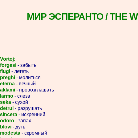
МИР ЭСПЕРАНТО / THE 
Vortoj:
forgesi
- забыть
flugi
- лететь
preghi
- молиться
eterna
- вечный
aklami
- провозглашать
larmo
- слеза
seka
- сухой
detrui
- разрушать
sincera
- искренний
odoro
- запах
blovi
- дуть
modesta
- скромный