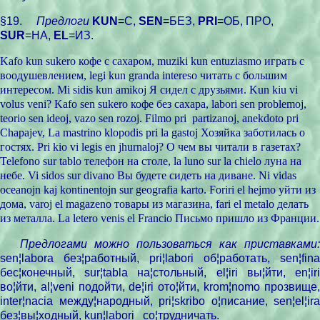
§19.
Предлоги
KUN
=С,
SEN
=БЕЗ,
PRI
=ОБ, ПРО,
SUR
=НА,
EL
=ИЗ.
Kafo kun sukero кофе с сахаром, muziki kun entuziasmo играть с
воодушевлением, legi kun granda intereso читать с большим
интересом. Mi sidis kun amikoj Я сидел с друзьями.
Kun
kiu
vi
volus
veni
?
Kafo sen sukero
кофе
без
сахара
, labori sen problemoj,
teorio sen ideoj, vazo sen rozoj. Filmo pri
partizanoj, anekdoto pri
Chapajev, La mastrino klopodis pri la gastoj
Хозяйка
заботилась
о
гостях
. Pri
kio
vi
legis
en
jh
urnaloj
? О чем вы читали в газетах?
Telefono sur tablo телефон на столе, la luno sur la chielo луна на
небе. Vi sidos sur divano Вы будете сидеть на диване.
Ni
vidas
oceanojn
kaj
kontinentojn
sur
geografia
karto
.
Foriri
el
hejmo
уйти из
дома,
varoj
el
magazeno
товары из магазина,
fari
el
metalo
делать
из металла. La letero venis el Francio Письмо пришло из Франции.
Предлогами можно пользоваться как приставками:
sen¦labora без¦работный, pri¦labori об¦работать, sen¦fina
бес¦конечный, sur¦tabla на¦стольный, el¦iri вы¦йти, en¦iri
во¦йти, al¦veni подойти, de¦iri ото¦йти, krom¦nomo прозвище,
inter¦nacia между¦народный, pri¦skribo о¦писание, sen¦el¦ira
без¦вы¦ходный, kun¦labori
со¦трудничать.