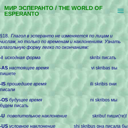
МИР ЭСПЕРАНТО / THE WORLD OF
ESPERANTO
§18.
Глагол в эсперанто не изменяется по лицам и
числам, но только по временам и наклонениям. Узнать
глагольную форму легко по окончаниям:
-I
исходная форма
skribi писaть
-AS
настоящее время
vi skribas вы
пишете
-IS
прошедшее время
ili skribis они
писали
-OS
будущее время
ni skribos мы
будем писать
-U
повелительное наклонение
skribu! пиши(те)!
-US
условное наклонение
shi skribus она писала бы