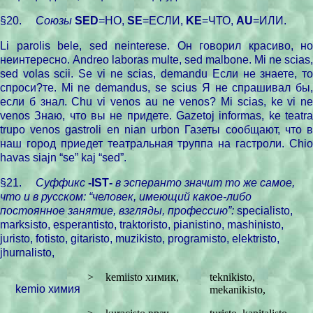
§20.
Союзы
SED
=НО,
SE
=ЕСЛИ,
KE
=ЧТО,
AU
=ИЛИ.
Li parolis bele, sed neinterese.
Он говорил красиво, но
неинтересно.
Andreo laboras multe, sed malbone. Mi ne scias,
sed volas scii.
Se vi ne scias, demandu Если не знаете, т
спроси?те. Mi ne demandus, se scius Я не спрашивал бы,
если б знал.
Chu
vi
venos
a
u
ne
venos
? Mi scias, ke vi n
venos Знаю, что вы не придете. Gazetoj informas, ke teatra
trupo venos gastroli en nian urbon Газеты сообщают, что в
наш город приедет театральная труппа на гастроли.
Chio
havas
siajn
“
se
”
kaj
“
sed
”.
§21.
Суффикс
-
IST
-
в эсперанто значит то же самое,
что и в русском: “человек, имеющий какое-либо
постоянное занятие, взгляды, профессию”:
specialisto
,
marksisto
,
esperantisto
,
traktoristo
,
pianistino
,
ma
sh
inisto
,
juristo
,
fotisto
,
gitaristo
,
muzikisto
,
programisto
,
elektristo
,
jhurnalisto
,
>
kemiisto
химик
,
teknikisto,
kemio
химия
mekanikisto,