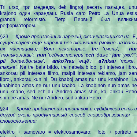
Tri ursoj три медведя, dek fingroj десять пальцев, unu
krajono один карандаш.
Rusia
caro
Petro
La
Unua
estis
granda
reformisto
. Петр Первый был велики
реформатором.
§23.
Кроме производных наречий, оканчивающихся на
-E
,
существуют еще наречия без окончаний (можно назвать
их частицами). Вот некоторые:
tre
‘очень’;
nu
‘
только,лишь’;
nun
‘сейчас,теперь’;
еch
‘даже’;
jam
‘уже?’
pli
‘более,больше’;
anko?rau
‘ещё’;
a?nkau
‘тоже,
также’.
Ne tre bela bildo, tre nebela bildo, pli interesa libro
ankorau pli interesa filmo, malpli interesa reklamo, jam sen
libroj, ankorau kun ni. Du knaboj amas nur unu knabinon. La
knabinon amas ne nur unu knabo. La knabinon nun amas ne
unu knabo, sed ech du. Andreo amas shin, kaj ankau Petro
shin tre amas. Ne nur Andreo, sed ankau Petro.
§24.
Кроме прибавления приставок и суффиксов есть 
другой очень продуктивный способ словообразования —
словосложение:
elektro + samovaro = elektrosamovaro;
foto + portreto 