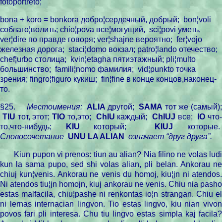
fotoportreto;
bona + koro = bonkora
добро
¦
сердечный
,
добрый
;
bon¦voli
соблаго
¦
волить
; chio¦pova
все
¦
могущий
,
sci¦povi
уметь
,
ver¦dire
по
правде
говоря
; ver¦shajne
вероятно
;
fer¦vojo
железная
дорога
;
staci¦domo
вокзал
; patro¦lando
отечество
;
chef¦urbo
столица
;
kvin¦etagha
пятиэтажный
; pli¦multo
большинство
;
famili¦nomo
фамилия
;
vid¦punkto
точка
зрения
; fingro¦figuro
кукиш
;
fin¦fine
в
конце
концов
,
наконец
-
то
.
§25.
Местоимения:
ALIA
другой;
SAMA
тот же (самый)
TIU
тот, этот;
TIO
то,это;
ChIU
каждый;
ChIUJ
все;
IO
что
то,что-нибудь;
KIU
который;
KIUJ
которые.
Словосочетание
UNU
LA ALIAN
означает “друг друга”.
Kiun pupon vi prenos: tiun au alian? Nia filino ne volas ludi
kun la sama pupo, sed shi volas alian, pli belan. Ankorau ne
chiuj kun¦venis. Ankorau ne venis du homoj, kiu¦jn ni atendos.
Ni atendos tiu¦jn homojn, kiuj ankorau ne venis. Chiu nia pasho
estas malfacila, chiu¦pashe ni renkontas io¦n strangan. Chiu el
ni lernas internacian lingvon. Tio estas lingvo, kiu nian vivon
povos fari pli interesa.
Chu
tiu lingvo estas simpla kaj facila