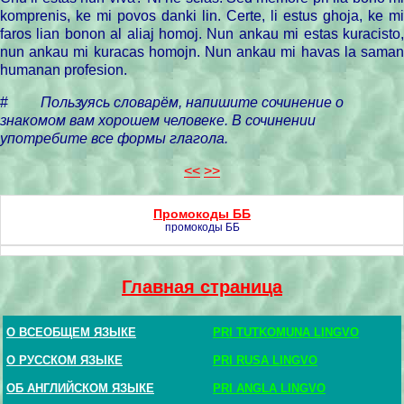
komprenis, ke mi povos danki lin. Certe, li estus ghoja, ke mi
faros lian bonon al aliaj homoj. Nun ankau mi estas kuracisto,
nun ankau mi kuracas homojn. Nun ankau mi havas la saman
humanan profesion.
#
Пользуясь
словарём
,
напишите
сочинение
о
знакомом
вам
хорошем
человеке
.
В
сочинении
употребите
все
формы
глагола
.
<<
>>
Промокоды ББ
промокоды ББ
Главная страница
О ВСЕОБЩЕМ ЯЗЫКЕ
PRI TUTKOMUNA LINGVO
О РУССКОМ ЯЗЫКЕ
PRI RUSA LINGVO
ОБ АНГЛИЙСКОМ ЯЗЫКЕ
PRI ANGLA LINGVO