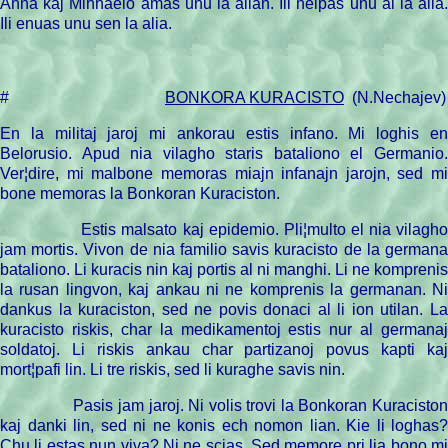
Anna kaj Mihhaelo amas unu la alian.
Ili
helpas unu al la alia
Ili
enuas unu sen la alia.
#
BONKORA KURACISTO
(N.Nechajev)
En la militaj jaroj mi ankorau estis infano. Mi loghis en
Belorusio. Apud nia vilagho staris bataliono el Germanio.
Ver¦dire, mi malbone memoras miajn infanajn jarojn, sed mi
bone memoras
la Bonkoran Kuraciston.
Estis malsato kaj epidemio. Pli¦multo el nia vilagh
jam mortis. Vivon de nia familio savis kuracisto de la germana
bataliono. Li kuracis nin kaj portis al ni manghi. Li ne komprenis
la rusan lingvon, kaj ankau ni ne komprenis la germanan. Ni
dankus la kuraciston, sed ne povis donaci al li ion utilan. La
kuracisto riskis, char la medikamentoj estis nur al germanaj
soldatoj. Li riskis ankau char partizanoj povus kapti kaj
mort¦pafi lin. Li tre riskis, sed li kuraghe savis nin.
Pasis jam jaroj. Ni volis trovi
la Bonkoran Kuracisto
kaj danki lin, sed ni ne konis ech nomon lian. Kie li loghas?
Chu
li estas nun viva? Ni ne scias. Sed memore pri lia bono mi