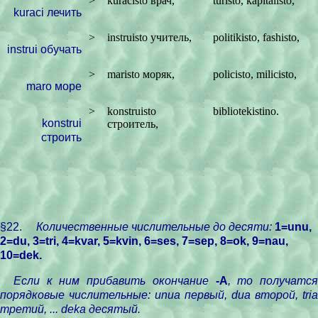
>
kuracisto
врач
,
turisto, kapitalisto,
kuraci
лечить
>
instruisto
учитель
,
politikisto, fashisto,
instrui
обучать
>
maristo
моряк
,
policisto, milicisto,
maro
море
>
konstruisto
bibliotekistino.
konstrui
строитель
,
строить
§22.
Количественные числительные до десяти:
1=unu,
2=du, 3=tri, 4=kvar, 5=kvin, 6=ses, 7=sep, 8=ok, 9=nau,
10=dek.
Если к ним прибавить окончание
-A
, то получатс
порядковые числительные: unua первый, dua второй, tria
третий, ... deka десятый.