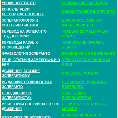
УРОКИ ЭСПЕРАНТО
LECIONOJ DE ESPERANTO
КОНСУЛЬТАЦИИ
KONSULTOJ DE E-INSTRUISTOJ
ПРЕПОДАВАТЕЛЕЙ ЭСП.
ЭСПЕРАНТОЛОГИЯ И
ESPERANTOLOGIO KAJ
ИНТЕРЛИНГВИСТИКА
INTERLINGVISTIKO
ПЕРЕВОД НА ЭСПЕРАНТО
TRADUKO DE MALSIMPLAJ
ТРУДНЫХ ФРАЗ
FRAZOJ
ПЕРЕВОДЫ РАЗНЫХ
TRADUKOJ DE DIVERSAJ
ПРОИЗВЕДЕНИЙ
VERKOJ
ФРАЗЕОЛОГИЯ ЭСПЕРАНТО
FRAZEOLOGIO DE ESPERANTO
РЕЧИ, СТАТЬИ Л.ЗАМЕНГОФА И О
VERKOJ DE ZAMENHOF KAJ
НЕМ
PRI LI
ДВИЖЕНИЯ, БЛИЗКИЕ
PROKSIMAJ MOVADOJ
ЭСПЕРАНТИЗМУ
ВЫДАЮЩИЕСЯ ЛИЧНОСТИ И
ELSTARAJ PERSONOJ KAJ
ЭСПЕРАНТО
ESPERANTO
О ВЫДАЮЩИХСЯ
PRI ELSTARAJ
ЭСПЕРАНТИСТАХ
ESPERANTISTOJ
ИЗ ИСТОРИИ РОССИЙСКОГО ЭСП.
EL HISTORIO DE RUSIA E-
ДВИЖЕНИЯ
MOVADO
KION ONI SKRIBAS PRI
ЧТО ПИШУТ ОБ ЭСПЕРАНТО