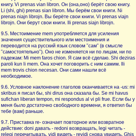
книгу. Vi prenas vian libron. Он (она,оно) берёт свою книгу.
Li (shi, ghi) prenas sian libron. Мы берём свои книги. Ni
prenas niajn librojn. Вы берёте свои книги. Vi prenas viajn
librojn. Они берут свои книги. Ili prenas siajn librojn.
9.5. Местоимение mem употребляется для усиления
значения существительного или местоимения и
переводится на русский язык словом "сам" (в смысле
"самостоятельно"). Оно не изменяется ни по лицам, ни по
падежам: Mi mem faros chion. Я сам всё сделаю. Shi deziras
paroli kun li mem. Она хочет поговорить с ним самим. Ili
mem trovis chion necesan. Они сами нашли всё
необходимое.
9.6. Условное наклонение глаголов оканчивается на -us: mi
skribus я писал бы, shi dirus она сказала бы. Se mi havus
sufichan liberan tempon, mi respondus al vi pli frue. Если бы у
меня было достаточно свободного времени, я ответил бы
тебе (вам) раньше.
9.7. Приставка re- означает повторное или возвратное
действие: doni давать - redoni возвращать, legi читать -
relegi перечитывать, vidi видеть - revidi снова увидеть. Ghis