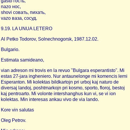
gasto гость,
nazo нос,
shovi совать, пихать,
vazo ваза, сосуд.
9.19. LA UNUA LETERO
Al Petko Todorov, Solnechnogorsk, 1987.12.02.
Bulgario.
Estimata samideano,
vian adreson mi trovis en la revuo "Bulgara esperantisto". Mi
estas 27-jara ingheniero. Nur antaunelonge mi komencis lerni
Esperanton. Mi kolektas bildkartojn pri urboj kaj naturo de
diversaj landoj, poshtmarkojn pri kosmo, sporto, floroj, bestoj
kaj pentroarto. Mi volonte intershanghus kun vi, se vi ion
kolektas. Min interesas ankau vivo de via lando.
Kore vin salutas
Oleg Petrov.