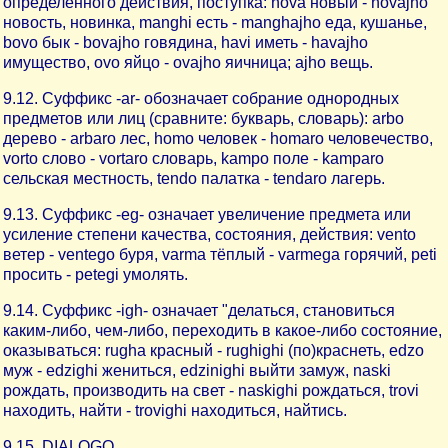
определённого действия, поступка: nova новый - novajho
новость, новинка, manghi есть - manghajho еда, кушанье,
bovo бык - bovajho говядина, havi иметь - havajho
имущество, ovo яйцо - ovajho яичница; ajho вещь.
9.12. Суффикс -ar- обозначает собрание однородных
предметов или лиц (сравните: букварь, словарь): arbo
дерево - arbaro лес, homo человек - homaro человечество,
vorto слово - vortaro словарь, kampo поле - kamparo
сельская местность, tendo палатка - tendaro лагерь.
9.13. Суффикс -eg- означает увеличение предмета или
усиление степени качества, состояния, действия: vento
ветер - ventego буря, varma тёплый - varmega горячий, peti
просить - petegi умолять.
9.14. Суффикс -igh- означает "делаться, становиться
каким-либо, чем-либо, переходить в какое-либо состояние,
оказываться: rugha красный - rughighi (по)краснеть, edzo
муж - edzighi жениться, edzinighi выйти замуж, naski
рождать, производить на свет - naskighi рождаться, trovi
находить, найти - trovighi находиться, найтись.
9.15. DIALOGO