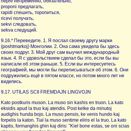
nepre непременно, обязательно,
proponi предлагать,
rapidi спешить, торопиться,
ricevi получать,
sekvi следовать,
sekva следущий.
9.16.* Переведите. 1. Я послал своему другу марки
(poshtmarkoj) Монголии. 2. Она сама увидела бы здесь
своих подруг. 3. Мой друг сам выучил международный
язык. 4. Я с удовольствием сделал бы это, если бы вы
написали об этом раньше. 5. Если вы интересуетесь
географией, мы могли бы переписываться об этом. 6. Они
подружились ещё в пятом классе, но потом много лет не
виделись.
9.17. UTILAS SCII FREMDAJN LINGVOJN
Kato postkuris muson. La muso sin kashis en truon. La kato
eksidis apud la truo kaj atendis. Post kelke da minutoj
audighis hunda bojo. La muso pensis, ke venis hundo kaj
forpelis la katon. Tial la muso sentime eliris el la truo. La kato
kaptis, formanghis ghin kaj diris: "Kiel bone estas, se oni scias