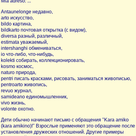
Mia adreso: ...
Antaunelonge недавно,
arto искусство,
bildo картина,
bildkarto почтовая открытка (с видом),
diversa разный, различный,
estimata уважаемый,
intershanghi обмениваться,
io что-либо, что-нибудь,
kolekti собирать, коллекционировать,
kosmo космос,
naturo природа,
pentri писать красками, рисовать, заниматься живописью,
pentroarto живопись,
revuo журнал,
samideano единомышленник,
vivo жизнь,
volonte охотно.
Дети обычно начинают письмо с обращения "Kara amiko
(kara amikino)!" Взрослые применяют это обращение после
установления дружеских отношений. Другие примеры