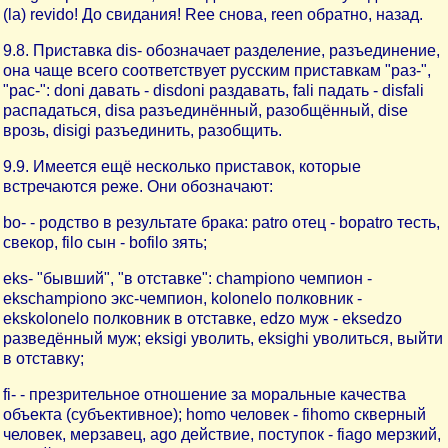
(la) revido! До свидания! Ree снова, reen обратно, назад.
9.8. Приставка dis- обозначает разделение, разъединение,
она чаще всего соответствует русским приставкам "раз-",
"рас-": doni давать - disdoni раздавать, fali падать - disfali
распадаться, disa разъединённый, разобщённый, dise
врозь, disigi разъединить, разобщить.
9.9. Имеется ещё несколько приставок, которые
встречаются реже. Они обозначают:
bo- - родство в результате брака: patro отец - bopatro тесть,
свекор, filo сын - bofilo зять;
eks- "бывший", "в отставке": championo чемпион -
ekschampiono экс-чемпион, kolonelo полковник -
ekskolonelo полковник в отставке, edzo муж - eksedzo
разведённый муж; eksigi уволить, eksighi уволиться, выйти
в отставку;
fi- - презрительное отношение за моральные качества
объекта (субъективное); homo человек - fihomo скверный
человек, мерзавец, ago действие, поступок - fiago мерзкий,