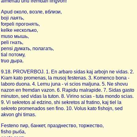
almenau unu fremdan lingvon!"
Apud около, возле, вблизи,
boji лаять,
forpeli прогонять,
kelke несколько,
muso мышь,
peli гнать,
pensi думать, полагать,
tial потому,
truo дыра.
9.18. PROVERBOJ. 1. En arbaro sidas kaj arbojn ne vidas. 2.
Kiam kato promenas, la musoj festenas. 3. Komenco bona -
laboro duona. 4. Lernu juna - vi scios maljuna. 5. Ne shovu
nazon en fremdan vazon. 6. Rapidu malrapide. 7. Sidas gasto
minuton, sed vidas la tuton. 8. Virino scias - tuta mondo scias.
9. Vi sekretos al edzino, shi sekretos al fratino, kaj tiel la
sekreto promenados sen fino. 10. Volus kato fishojn, sed
akvon ghi timas.
Festeno пир, банкет, празднество, торжество,
fisho рыба,