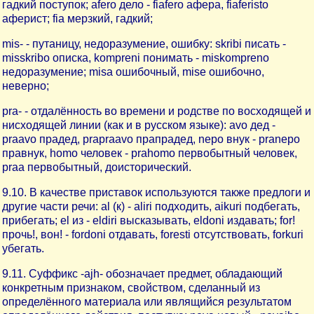
гадкий поступок; afero дело - fiafero афера, fiaferisto
аферист; fia мерзкий, гадкий;
mis- - путаницу, недоразумение, ошибку: skribi писать -
misskribo описка, kompreni понимать - miskompreno
недоразумение; misa ошибочный, mise ошибочно,
неверно;
pra- - отдалённость во времени и родстве по восходящей и
нисходящей линии (как и в русском языке): avo дед -
praavo прадед, prapraavo прапрадед, nepo внук - pranepo
правнук, homo человек - prahomo первобытный человек,
praa первобытный, доисторический.
9.10. В качестве приставок используются также предлоги и
другие части речи: al (к) - aliri подходить, aikuri подбегать,
прибегать; el из - eldiri высказывать, eldoni издавать; for!
прочь!, вон! - fordoni отдавать, foresti отсутствовать, forkuri
убегать.
9.11. Суффикс -ajh- обозначает предмет, обладающий
конкретным признаком, свойством, сделанный из
определённого материала или являщийся результатом