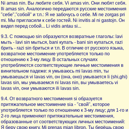
Ni amas nin. Вы любите себя. Vi amas vin. Они любят себя.
Ili amas sin. Аналогично передаются русские местоимения
"себе","собой" и т.п.: Я не забочусь о себе. Mi ne zorgas pri
mi. Мы пригласили к себе гостей. Ni invitis al ni gastojn. Он
видел перед собой... Li vidis antau si...
9.3. С помощью sin образуются возвратные глаголы: lavi
мыть - lavi sin мыться, bani купать - bani sin купаться, razi
брить - razi sin бриться и т.п. В отличие от русского языка,
возвратное местоимение употребляется только по
отношению к 3-му лицу. В остальных случаях
употребляются соответствующие личные местоимения в
винительном падеже: я умываюсь mi lavas min, ты
умываешься vi lavas vin, он (она, оно) умывается li (shi,ghi)
lavas sin, мы умываемся ni lavas nin, вы умываетесь vi
lavas vin, они умываются ili lavas sin.
9.4. От возвратного местоимения si образуется
притяжательное местоимение sia - "свой", которое
употребляется только по отношению к 3-му лицу; для 1-го и
2-го лица применяют притяжательные местоимения,
образованные от соответствующих личных местоимений:
Я беру свою книгу. Mi prenas mian libron. Ты берёшь свою