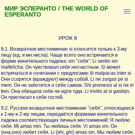
МИР ЭСПЕРАНТО / THE WORLD OF
ESPERANTO
УРОК 9
9.1. Возвратное местоимение si относится только к 3-му
лицу (ед. и мн.числа). Чаще всего оно встречается в
форме винительного падежа: sin "себя": Li sentis sin
malfelicha. Он чувствовал себя несчастным. Si может
встречаться в сочетании с предлогами: Ili malpacas inter si.
Они ссорятся (враждуют) между собой. Li ne zorgas pri si
mem. Он не заботится о себе самом. Shi promesis al si ne iri
tien. Она обещала себе не идти туда. Li invitis al si gastojn.
Он пригласил к себе гостей.
9.2. Русское возвратное местоимение "себя", относящееся
к 1-му и 2-му лицам, передаётся формами винительного
падежа соответствующих личных местоимений: Я люблю
себя. Mi amas min. Ты любишь себя. Vi amas vin. Он
(она,оно) любит себя. Li (shi, ghi) amas sin. Мы любим себя.