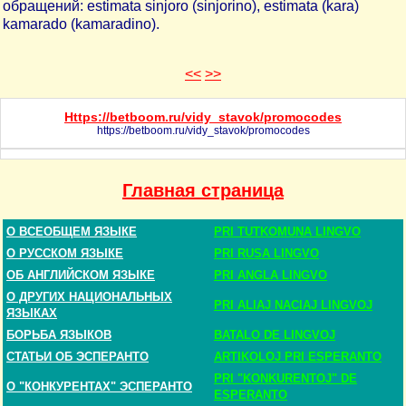
обращений: estimata sinjoro (sinjorino), estimata (kara)
kamarado (kamaradino).
<<
>
>
Https://betboom.ru/vidy_stavok/promocodes
https://betboom.ru/vidy_stavok/promocodes
Главная страница
О ВСЕОБЩЕМ ЯЗЫКЕ
PRI TUTKOMUNA LINGVO
О РУССКОМ ЯЗЫКЕ
PRI RUSA LINGVO
ОБ АНГЛИЙСКОМ ЯЗЫКЕ
PRI ANGLA LINGVO
О ДРУГИХ НАЦИОНАЛЬНЫХ
PRI ALIAJ NACIAJ LINGVOJ
ЯЗЫКАХ
БОРЬБА ЯЗЫКОВ
BATALO DE LINGVOJ
СТАТЬИ ОБ ЭСПЕРАНТО
ARTIKOLOJ PRI ESPERANTO
PRI "KONKURENTOJ" DE
О "КОНКУРЕНТАХ" ЭСПЕРАНТО
ESPERANTO