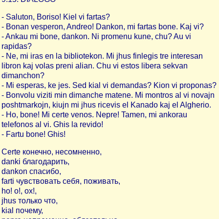
- Saluton, Boriso! Kiel vi fartas?
- Bonan vesperon, Andreo! Dankon, mi fartas bone. Kaj vi?
- Ankau mi bone, dankon. Ni promenu kune, chu? Au vi
rapidas?
- Ne, mi iras en la bibliotekon. Mi jhus finlegis tre interesan
libron kaj volas preni alian. Chu vi estos libera sekvan
dimanchon?
- Mi esperas, ke jes. Sed kial vi demandas? Kion vi proponas?
- Bonvolu viziti min dimanche matene. Mi montros al vi novajn
poshtmarkojn, kiujn mi jhus ricevis el Kanado kaj el Algherio.
- Ho, bone! Mi certe venos. Nepre! Tamen, mi ankorau
telefonos al vi. Ghis la revido!
- Fartu bone! Ghis!
Certe конечно, несомненно,
danki благодарить,
dankon спасибо,
farti чувствовать себя, поживать,
ho! о!, ox!,
jhus только что,
kial почему,