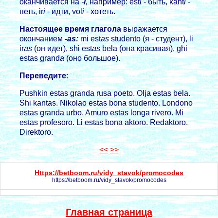
оканчивается на
-
i
,
например: est
i
- быть, kant
i
-
петь, ir
i
- идти, vol
i
- хотеть.
Настоящее время глагола
выражается
окончанием
-as:
mi est
as
studento (я - студент), li
ir
as
(он идет), shi est
as
bela (она красивая), ghi
estas grand
a
(оно большое).
Переведите
:
Pushkin estas granda rusa poeto. Olja estas bela.
Shi kantas. Nikolao estas bona studento. Londono
estas granda urbo. Amuro estas longa rivero. Mi
estas profesoro. Li estas bona aktoro. Redaktoro.
Direktoro.
<<
>>
Https://betboom.ru/vidy_stavok/promocodes
https://betboom.ru/vidy_stavok/promocodes
Главная страница