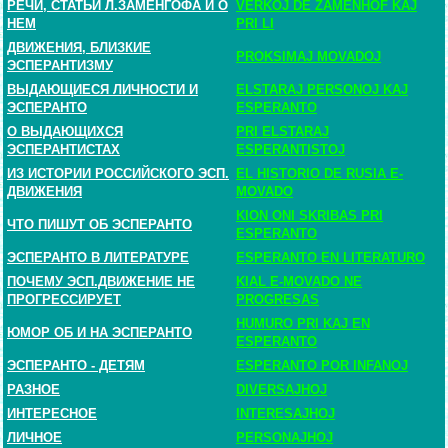
РЕЧИ, СТАТЬИ Л.ЗАМЕНГОФА И О
VERKOJ DE ZAMENHOF KAJ
НЕМ
PRI LI
ДВИЖЕНИЯ, БЛИЗКИЕ
PROKSIMAJ MOVADOJ
ЭСПЕРАНТИЗМУ
ВЫДАЮЩИЕСЯ ЛИЧНОСТИ И
ELSTARAJ PERSONOJ KAJ
ЭСПЕРАНТО
ESPERANTO
О ВЫДАЮЩИХСЯ
PRI ELSTARAJ
ЭСПЕРАНТИСТАХ
ESPERANTISTOJ
ИЗ ИСТОРИИ РОССИЙСКОГО ЭСП.
EL HISTORIO DE RUSIA E-
ДВИЖЕНИЯ
MOVADO
KION ONI SKRIBAS PRI
ЧТО ПИШУТ ОБ ЭСПЕРАНТО
ESPERANTO
ЭСПЕРАНТО В ЛИТЕРАТУРЕ
ESPERANTO EN LITERATURO
ПОЧЕМУ ЭСП.ДВИЖЕНИЕ НЕ
KIAL E-MOVADO NE
ПРОГРЕССИРУЕТ
PROGRESAS
HUMURO PRI KAJ EN
ЮМОР ОБ И НА ЭСПЕРАНТО
ESPERANTO
ЭСПЕРАНТО - ДЕТЯМ
ESPERANTO POR INFANOJ
РАЗНОЕ
DIVERSAJHOJ
ИНТЕРЕСНОЕ
INTERESAJHOJ
ЛИЧНОЕ
PERSONAJHOJ