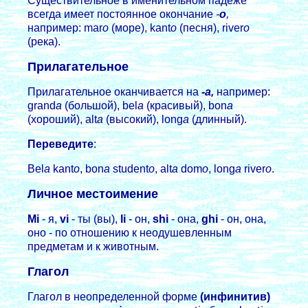
Существительное в именительном падеже
всегда имеет постоянное окончание
-
о
,
например: mar
o
(море), kant
o
(песня), river
o
(река).
Прилагательное
Прилагательное оканчивается на
-а,
например:
grand
a
(большой), bel
a
(красивый), bon
a
(хороший), alt
a
(высокий), long
a
(длинный).
Переведите
:
Bel
a
kant
o
, bon
a
student
o
, alt
a
dom
o
, long
a
river
o
.
Личное местоимение
Mi
- я,
vi
- ты (вы),
li
- он,
shi
- она,
ghi
- он, она,
оно - по отношению к неодушевленным
предметам и к животным.
Глагол
Глагол в неопределенной форме
(инфинитив)