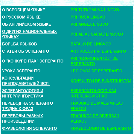
О ВСЕОБЩЕМ ЯЗЫКЕ
PRI TUTKOMUNA LINGVO
О РУССКОМ ЯЗЫКЕ
PRI RUSA LINGVO
ОБ АНГЛИЙСКОМ ЯЗЫКЕ
PRI ANGLA LINGVO
О ДРУГИХ НАЦИОНАЛЬНЫХ
PRI ALIAJ NACIAJ LINGVOJ
ЯЗЫКАХ
БОРЬБА ЯЗЫКОВ
BATALO DE LINGVOJ
СТАТЬИ ОБ ЭСПЕРАНТО
ARTIKOLOJ PRI ESPERANTO
PRI "KONKURENTOJ" DE
О "КОНКУРЕНТАХ" ЭСПЕРАНТО
ESPERANTO
УРОКИ ЭСПЕРАНТО
LECIONOJ DE ESPERANTO
КОНСУЛЬТАЦИИ
KONSULTOJ DE E-INSTRUISTOJ
ПРЕПОДАВАТЕЛЕЙ ЭСП.
ЭСПЕРАНТОЛОГИЯ И
ESPERANTOLOGIO KAJ
ИНТЕРЛИНГВИСТИКА
INTERLINGVISTIKO
ПЕРЕВОД НА ЭСПЕРАНТО
TRADUKO DE MALSIMPLAJ
ТРУДНЫХ ФРАЗ
FRAZOJ
ПЕРЕВОДЫ РАЗНЫХ
TRADUKOJ DE DIVERSAJ
ПРОИЗВЕДЕНИЙ
VERKOJ
ФРАЗЕОЛОГИЯ ЭСПЕРАНТО
FRAZEOLOGIO DE ESPERANTO