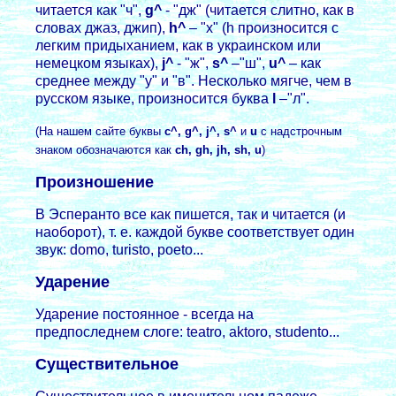
читается как "ч",
g^
- "дж" (читается слитно, как в
словах джаз, джип),
h^
– "х" (h произносится с
легким придыханием, как в украинском или
немецком языках),
j^
- "ж",
s^
–"ш",
u^
– как
среднее между "у" и "в". Несколько мягче, чем в
русском языке, произносится буква
l
–"л".
(На нашем сайте буквы
c^, g^, j^, s^
и
u
с надстрочным
знаком обозначаются как
ch, gh, jh, sh, u
)
Произношение
В Эсперанто все как пишется, так и читается (и
наоборот), т. е. каждой букве соответствует один
звук: domo, turisto, poeto...
Ударение
Ударение постоянное - всегда на
предпоследнем слоге: teatro, aktoro, studento...
Существительное