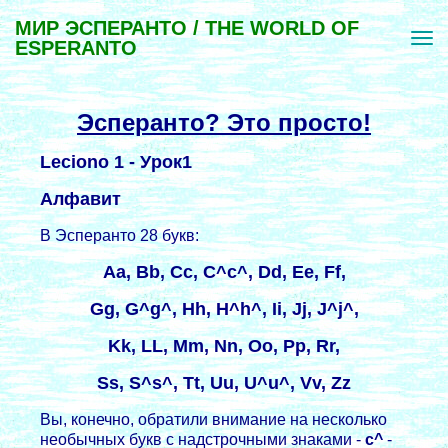
МИР ЭСПЕРАНТО / THE WORLD OF
ESPERANTO
Эсперанто? Это просто!
Leciono 1 -
Уpок1
Алфавит
В Эсперанто 28 букв:
Aa, Bb, Cc, C^c^, Dd, Ee, Ff,
Gg, G^g^, Hh, H^h^, Ii, Jj, J^j^,
Kk, LL, Mm, Nn, Oo, Pp, Rr,
Ss, S^s^, Tt, Uu, U^u^, Vv, Zz
Вы, конечно, обратили внимание на несколько
необычных букв с надстрочными знаками -
c^
-