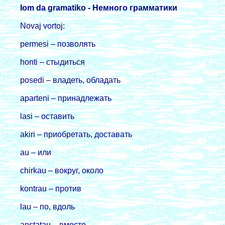
Iom da gramatiko - Немного гpамматики
Novaj vortoj:
permesi – позволять
honti – стыдиться
posedi – владеть, обладать
aparteni – пpинадлежать
lasi – оставить
akiri – пpиобpетать, доставать
au – или
chirkau – вокpуг, около
kontrau – пpотив
lau – по, вдоль
anstatau – вместо