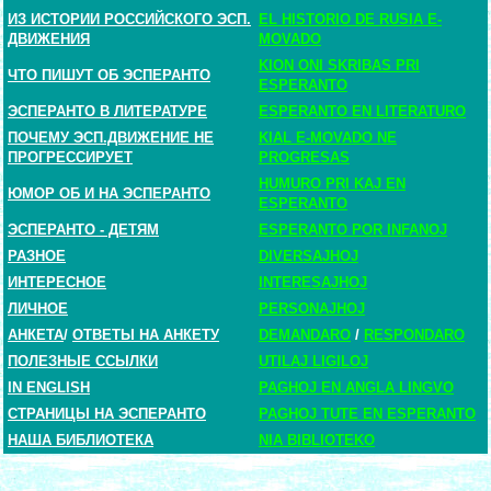
ИЗ ИСТОРИИ РОССИЙСКОГО ЭСП.
EL HISTORIO DE RUSIA E-
ДВИЖЕНИЯ
MOVADO
KION ONI SKRIBAS PRI
ЧТО ПИШУТ ОБ ЭСПЕРАНТО
ESPERANTO
ЭСПЕРАНТО В ЛИТЕРАТУРЕ
ESPERANTO EN LITERATURO
ПОЧЕМУ ЭСП.ДВИЖЕНИЕ НЕ
KIAL E-MOVADO NE
ПРОГРЕССИРУЕТ
PROGRESAS
HUMURO PRI KAJ EN
ЮМОР ОБ И НА ЭСПЕРАНТО
ESPERANTO
ЭСПЕРАНТО - ДЕТЯМ
ESPERANTO POR INFANOJ
РАЗНОЕ
DIVERSAJHOJ
ИНТЕРЕСНОЕ
INTERESAJHOJ
ЛИЧНОЕ
PERSONAJHOJ
АНКЕТА
/
ОТВЕТЫ НА АНКЕТУ
DEMANDARO
/
RESPONDARO
ПОЛЕЗНЫЕ ССЫЛКИ
UTILAJ LIGILOJ
IN ENGLISH
PAGHOJ EN ANGLA LINGVO
СТРАНИЦЫ НА ЭСПЕРАНТО
PAGHOJ TUTE EN ESPERANTO
НАША БИБЛИОТЕКА
NIA BIBLIOTEKO