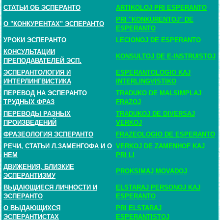
СТАТЬИ ОБ ЭСПЕРАНТО
ARTIKOLOJ PRI ESPERANTO
PRI "KONKURENTOJ" DE
О "КОНКУРЕНТАХ" ЭСПЕРАНТО
ESPERANTO
УРОКИ ЭСПЕРАНТО
LECIONOJ DE ESPERANTO
КОНСУЛЬТАЦИИ
KONSULTOJ DE E-INSTRUISTOJ
ПРЕПОДАВАТЕЛЕЙ ЭСП.
ЭСПЕРАНТОЛОГИЯ И
ESPERANTOLOGIO KAJ
ИНТЕРЛИНГВИСТИКА
INTERLINGVISTIKO
ПЕРЕВОД НА ЭСПЕРАНТО
TRADUKO DE MALSIMPLAJ
ТРУДНЫХ ФРАЗ
FRAZOJ
ПЕРЕВОДЫ РАЗНЫХ
TRADUKOJ DE DIVERSAJ
ПРОИЗВЕДЕНИЙ
VERKOJ
ФРАЗЕОЛОГИЯ ЭСПЕРАНТО
FRAZEOLOGIO DE ESPERANTO
РЕЧИ, СТАТЬИ Л.ЗАМЕНГОФА И О
VERKOJ DE ZAMENHOF KAJ
НЕМ
PRI LI
ДВИЖЕНИЯ, БЛИЗКИЕ
PROKSIMAJ MOVADOJ
ЭСПЕРАНТИЗМУ
ВЫДАЮЩИЕСЯ ЛИЧНОСТИ И
ELSTARAJ PERSONOJ KAJ
ЭСПЕРАНТО
ESPERANTO
О ВЫДАЮЩИХСЯ
PRI ELSTARAJ
ЭСПЕРАНТИСТАХ
ESPERANTISTOJ