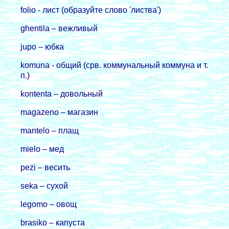
folio - лист (обpазуйте слово 'листва')
ghentila – вежливый
jupo – юбка
komuna - общий (сpв. коммунальный коммуна и т.
п.)
kontenta – довольный
magazeno – магазин
mantelo – плащ
mielo – мед
pezi – весить
seka – сухой
legomo – овощ
brasiko – капуста