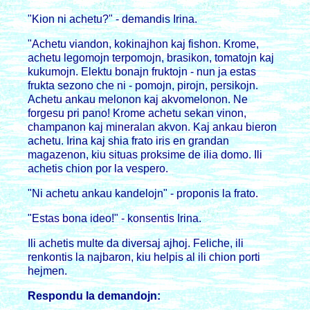
"Kion ni achetu?" - demandis Irina.
"Achetu viandon, kokinajhon kaj fishon. Krome,
achetu legomojn terpomojn, brasikon, tomatojn kaj
kukumojn. Elektu bonajn fruktojn - nun ja estas
frukta sezono che ni - pomojn, pirojn, persikojn.
Achetu ankau melonon kaj akvomelonon. Ne
forgesu pri pano! Krome achetu sekan vinon,
champanon kaj mineralan akvon. Kaj ankau bieron
achetu. Irina kaj shia frato iris en grandan
magazenon, kiu situas proksime de ilia domo. Ili
achetis chion por la vespero.
"Ni achetu ankau kandelojn" - proponis la frato.
"Estas bona ideo!" - konsentis Irina.
Ili achetis multe da diversaj ajhoj. Feliche, ili
renkontis la najbaron, kiu helpis al ili chion porti
hejmen.
Respondu la demandojn: