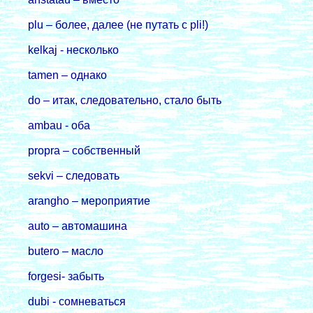
plu – более, далее (не путать с pli!)
kelkaj - несколько
tamen – однако
do – итак, следовательно, стало быть
ambau - оба
propra – собственный
sekvi – следовать
arangho – меpопpиятие
auto – автомашина
butero – масло
forgesi- забыть
dubi - сомневаться