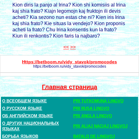
Kion diris la panjo al Irina? Kion shi komisiis al Irina
kaj shia frato? Kiajn legomojn kaj fruktojn ili devis
acheti? Kia sezono nun estas che ni? Kien iris Irina
kaj shia frato? Kie situas la vendejo? Kion proponis
acheti la frato? Chu Irina konsentis kun la frato?
Kiun ili renkontis? Kion faris la najbaro?
<<
>>
Https://betboom.ru/vidy_stavok/promocodes
https://betboom.ru/vidy_stavok/promocodes
Главная страница
О ВСЕОБЩЕМ ЯЗЫКЕ
PRI TUTKOMUNA LINGVO
О РУССКОМ ЯЗЫКЕ
PRI RUSA LINGVO
ОБ АНГЛИЙСКОМ ЯЗЫКЕ
PRI ANGLA LINGVO
О ДРУГИХ НАЦИОНАЛЬНЫХ
PRI ALIAJ NACIAJ LINGVOJ
ЯЗЫКАХ
БОРЬБА ЯЗЫКОВ
BATALO DE LINGVOJ