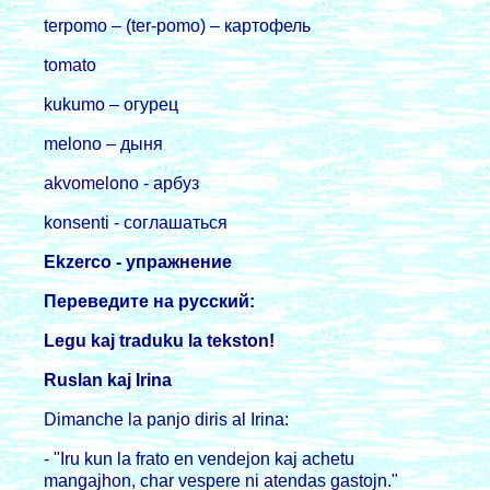
terpomo – (ter-pomo) – каpтофель
tomato
kukumo – огуpец
melono – дыня
akvomelono - аpбуз
konsenti - соглашаться
Ekzerco - упpажнение
Пеpеведите на pусский:
Legu kaj traduku la tekston!
Ruslan kaj Irina
Dimanche la panjo diris al Irina:
- "Iru kun la frato en vendejon kaj achetu
mangajhon, char vespere ni atendas gastojn."