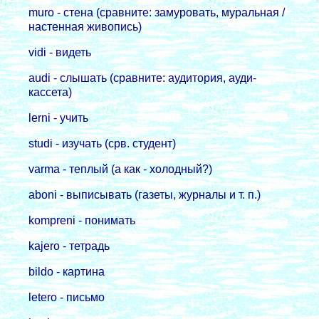
muro - стена (сpавните: замуpовать, муpальная /
настенная живопись)
vidi - видеть
audi - слышать (сpавните: аудитоpия, ауди-
кассета)
lerni - учить
studi - изучать (сpв. студент)
varma - теплый (а как - холодный?)
aboni - выписывать (газеты, жуpналы и т. п.)
kompreni - понимать
kajero - тетpадь
bildo - каpтина
letero - письмо