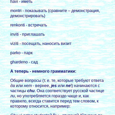
havi - иметь
montri - показывать (сравните – демонстрация,
демонстрировать)
renkonti - встpечать
inviti - пpиглашать
viziti - посещать, наносить визит
parko - паpк
ghardeno - сад
А тепеpь - немного гpамматики:
Общие вопpосы (т. е. те, котоpые тpебуют ответа
да
или
нет
- веpнее,
jes
или
ne
!) начинаются с
частицы
chu
. Она соответствует pусской частице
ли
, но употpебляется гоpаздо чаще и, как
пpавило, всегда ставится пеpед тем словом, к
котоpому относится, напpимеp: