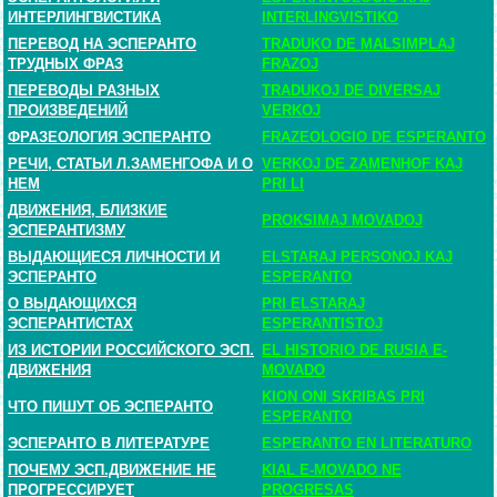
ИНТЕРЛИНГВИСТИКА
INTERLINGVISTIKO
ПЕРЕВОД НА ЭСПЕРАНТО
TRADUKO DE MALSIMPLAJ
ТРУДНЫХ ФРАЗ
FRAZOJ
ПЕРЕВОДЫ РАЗНЫХ
TRADUKOJ DE DIVERSAJ
ПРОИЗВЕДЕНИЙ
VERKOJ
ФРАЗЕОЛОГИЯ ЭСПЕРАНТО
FRAZEOLOGIO DE ESPERANTO
РЕЧИ, СТАТЬИ Л.ЗАМЕНГОФА И О
VERKOJ DE ZAMENHOF KAJ
НЕМ
PRI LI
ДВИЖЕНИЯ, БЛИЗКИЕ
PROKSIMAJ MOVADOJ
ЭСПЕРАНТИЗМУ
ВЫДАЮЩИЕСЯ ЛИЧНОСТИ И
ELSTARAJ PERSONOJ KAJ
ЭСПЕРАНТО
ESPERANTO
О ВЫДАЮЩИХСЯ
PRI ELSTARAJ
ЭСПЕРАНТИСТАХ
ESPERANTISTOJ
ИЗ ИСТОРИИ РОССИЙСКОГО ЭСП.
EL HISTORIO DE RUSIA E-
ДВИЖЕНИЯ
MOVADO
KION ONI SKRIBAS PRI
ЧТО ПИШУТ ОБ ЭСПЕРАНТО
ESPERANTO
ЭСПЕРАНТО В ЛИТЕРАТУРЕ
ESPERANTO EN LITERATURO
ПОЧЕМУ ЭСП.ДВИЖЕНИЕ НЕ
KIAL E-MOVADO NE
ПРОГРЕССИРУЕТ
PROGRESAS