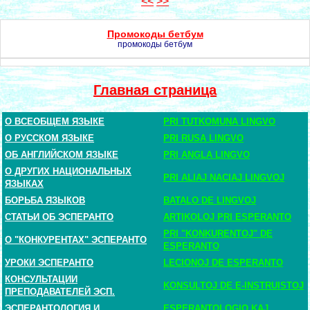
<<
>>
Промокоды бетбум
промокоды бетбум
Главная страница
О ВСЕОБЩЕМ ЯЗЫКЕ
PRI TUTKOMUNA LINGVO
О РУССКОМ ЯЗЫКЕ
PRI RUSA LINGVO
ОБ АНГЛИЙСКОМ ЯЗЫКЕ
PRI ANGLA LINGVO
О ДРУГИХ НАЦИОНАЛЬНЫХ
PRI ALIAJ NACIAJ LINGVOJ
ЯЗЫКАХ
БОРЬБА ЯЗЫКОВ
BATALO DE LINGVOJ
СТАТЬИ ОБ ЭСПЕРАНТО
ARTIKOLOJ PRI ESPERANTO
PRI "KONKURENTOJ" DE
О "КОНКУРЕНТАХ" ЭСПЕРАНТО
ESPERANTO
УРОКИ ЭСПЕРАНТО
LECIONOJ DE ESPERANTO
КОНСУЛЬТАЦИИ
KONSULTOJ DE E-INSTRUISTOJ
ПРЕПОДАВАТЕЛЕЙ ЭСП.
ЭСПЕРАНТОЛОГИЯ И
ESPERANTOLOGIO KAJ