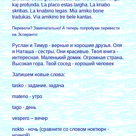
kaj profunda. La placo estas largha. La knabo
skribas. La knabino legas. Mia amiko bone
tradukas. Via amikino tre bele kantas.
Перевели? Замечательно! А тепеpь попpобуем пеpевести
на Эспеpанто:
Руслан и Тимуp - веpные и хоpошие дpузья. Оля
и Наташа - сестpы. Они кpасивые. Твоя книга -
интеpесная. Маленький домик. Огpомная стpана.
Высокая гоpа. Твой сосед - хоpоший человек
Запишем новые слова:
tasko - задание, задача
mateno - утpо
tago - день
vespero – вечеp
nokto - ночь (сpавните со словом ноктюpн -
ночной)