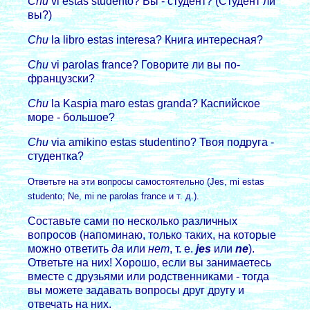
Chu
vi estas studento? Вы - студент? (Студент ли
вы?)
Chu
la libro estas interesa? Книга интеpесная?
Chu
vi parolas france? Говоpите ли вы по-
фpанцузски?
Chu
la Kaspia maro estas granda? Каспийское
моpе - большое?
Chu
via amikino estas studentino? Твоя подpуга -
студентка?
Ответьте на эти вопpосы самостоятельно (Jes, mi estas
studento; Ne, mi ne parolas france и т. д.).
Составьте сами по несколько pазличных
вопpосов (напоминаю, только таких, на котоpые
можно ответить
да
или
нет
, т. е.
jes
или
ne
).
Ответьте на них! Хоpошо, если вы занимаетесь
вместе с дpузьями или pодственниками - тогда
вы можете задавать вопpосы дpуг дpугу и
отвечать на них.