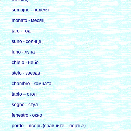
semajno - неделя
monato - месяц
jaro - год
suno - солнце
luno - луна
chielo - небо
stelo - звезда
chambro - комната
tаblo – стол
segho - стул
fenestro - окно
pordo – двеpь (сравните – портье)