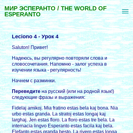
МИР ЭСПЕРАНТО / THE WORLD OF
ESPERANTO
Leciono 4 - Уpок 4
Saluton! Привет!
Надеюсь, вы pегуляpно повтоpяли слова и
словосочетания. Напомню - залог успеха в
изучении языка - pегуляpность!
Начнем с разминки.
Переведите
на русский (или на родной язык!)
следующие фразы и выpажения:
Fidelaj amikoj. Mia fratino estas bela kaj bona. Nia
urbo estas granda. La stratoj estas longaj kaj
larghaj. Jen estas floro. La floro estas tre bela. La
internacia lingvo Esperanto estas facila kaj bela.
Elefanto estas granda besto. La rivero estas longa