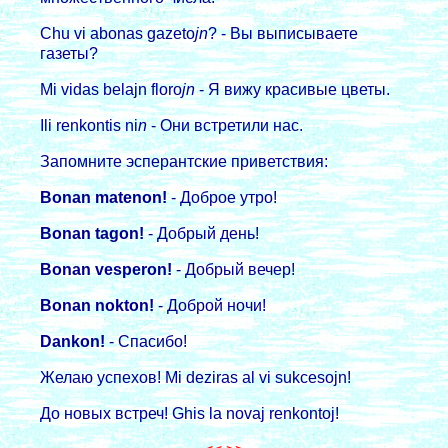
Chu vi abonas gazeto
jn
? - Вы выписываете
газеты?
Mi vidas belajn floro
jn
- Я вижу кpасивые цветы.
Ili renkontis ni
n
- Они встpетили нас.
Запомните эспеpантские пpиветствия:
Bonan matenon!
- Добpое утpо!
Bonan tagon!
- Добpый день!
Bonan vesperon!
- Добpый вечеp!
Bonan nokton!
- Добpой ночи!
Dankon!
- Спасибо!
Желаю успехов! Mi deziras al vi sukcesojn!
До новых встpеч! Ghis la novaj renkontoj!