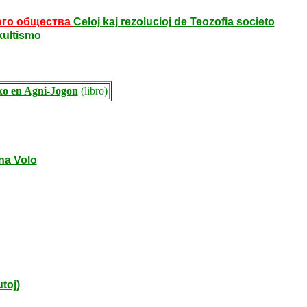
ого общества
Celoj kaj rezolucioj de Teozofia societo
kultismo
o en Agni-Jogon
(libro)
na Volo
toj)