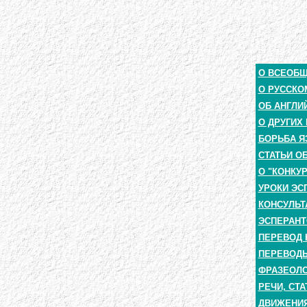
О ВСЕОБ
О РУССКО
ОБ АНГЛИ
О ДРУГИХ
БОРЬБА Я
СТАТЬИ О
О "КОНКУ
УРОКИ ЭС
КОНСУЛЬТ
ЭСПЕРАНТ
ПЕРЕВОД 
ПЕРЕВОДЫ
ФРАЗЕОЛО
РЕЧИ, СТА
ДВИЖЕНИЯ