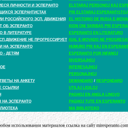
СЯ ЛИЧНОСТИ И ЭСПЕРАНТО
ELSTARAJ PERSONOJ KAJ ESP
ЩИХСЯ ЭСПЕРАНТИСТАХ
PRI ELSTARAJ ESPERANTISTOJ
ИИ РОССИЙСКОГО ЭСП. ДВИЖЕНИЯ
EL HISTORIO DE RUSIA E-MOV
Т ОБ ЭСПЕРАНТО
KION ONI SKRIBAS PRI ESPER
О В ЛИТЕРАТУРЕ
ESPERANTO EN LITERATURO
СП.ДВИЖЕНИЕ НЕ ПРОГРЕССИРУЕТ
KIAL E-MOVADO NE PROGRESA
И НА ЭСПЕРАНТО
HUMURO PRI KAJ EN ESPERAN
О - ДЕТЯМ
ESPERANTO POR INFANOJ
DIVERSAJHOJ
НОЕ
INTERESAJHOJ
PERSONAJHOJ
ТВЕТЫ НА АНКЕТУ
DEMANDARO
/
RESPONDARO
Е ССЫЛКИ
UTILAJ LIGILOJ
H
PAGHOJ EN ANGLA LINGVO
 НА ЭСПЕРАНТО
PAGHOJ TUTE EN ESPERANTO
ЛИОТЕКА
NIA BIBLIOTEKO
бом использовании материалов ссылка на сайт miresperanto.com