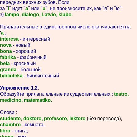
передних верхних зубов. Если
за "
l
" идет "
a
" или "
u
", не произносите их, как "я" и "ю":
з)
lampo, dialogo, Latvio, klubo.
Прилагательные в единственном числе оканчиваются на
'
a
'.
interesa
- интересный
nova
- новый
bona
- хороший
fabrika
- фабричный
bela
- красивый
granda
- большой
biblioteka
- библиотечный
Упражнение 1.2.
Образуйте прилагательные из существительных :
teatro,
medicino, matematiko.
Слова :
studento, doktoro, profesoro, lektoro
(без перевода),
chambro
- комната,
libro
- книга,
domo
- дом,