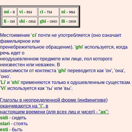
mi
- я
vi
- вы
ci
- ты
ni
- мы
li
- он
shi
- она
ghi
- оно
ili
- они
Местоимение '
ci
' почти не употребляется (оно означает
фамильярное или
пренебрежительное обращение). '
ghi
' используется, когда
речь идет о
неодушевленном предмете или лице, пол которого
неизвестен или неважен. В
зависимости от контекста '
ghi
' переводится как 'он', 'она',
'оно'.
'
Li
' и '
shi
' применяются только к одушевленным существам.
'
Vi
' используется как 'ты' или 'вы'.
Глаголы в неопределенной форме (инфинитиве)
оканчиваются на "
i
", в
настоящем времени (для всех лиц и чисел) - "
as
":
sidi
- сидеть
stari
- стоять
esti
- быть