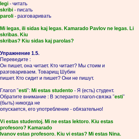
legi
- читать
skribi
- писать
paroli
- разговаривать
Mi legas, ili sidas kaj legas. Kamarado Pavlov ne legas. Li
skribas. Kiu
skribas? Kiu sidas kaj parolas?
Упражнение 1.5.
Переведите :
Он пишет, она читает. Кто читает? Мы стоим и
разговариваем. Товарищ Шубин
пишет. Кто сидит и пишет? Они не пишут.
Глагол "
esti
":
Mi estas studento
- Я (есть) студент.
Обратите внимание : В эсперанто глагол-связка "
esti
"
(быть) никогда не
опускается, его употребление - обязательно!
Vi estas studentoj. Mi ne estas lektoro. Kiu estas
profesoro? Kamarado
Ivanov estas profesoro. Kiu vi estas? Mi estas Nina.