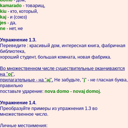
kamarado
- товарищ,
kiu
- кто, который,
kaj
- и (союз)
jes
- да,
ne
- нет, не
Упражнение 1.3.
Переведите : красивый дом, интересная книга, фабричная
библиотека,
хороший студент, большая комната, новая фабрика.
Во множественном числе существительные оканчиваются
на "
oj
",
прилагательные - на "
aj
".
Не забудьте, "
j
" - не гласная буква,
правильно
поставьте ударение:
nova domo - novaj domoj.
Упражнение 1.4.
Преобразуйте примеры из упражнения 1.3 во
множественное число.
Личные местоимения: