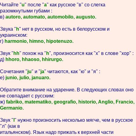
Читайте "
u
" после "
a
" как русское "в" со слегка
разомкнутыми губами :
в)
autoro, automato, automobilo, augusto.
Звука "
h
" нет в русском, но есть в белорусском и
украинском:
г)
harmonio, himno, hipotenuzo.
Звук "
hh
" похож на "
h
", произносится как "х" в слове "хор" :
д)
hhoro, hhaoso, hhirurgo.
Сочетания "
ju
" и "
ja
" читаются, как "ю" и "я" :
е)
junio, julio, januaro.
Обратите внимание на ударение. В следующих словах оно
не совпадает с русским:
ж)
fabriko, matematiko, geografio, historio, Anglio, Francio,
Germanio.
Звук "
l
" нужно произносить несколько мягче, чем в русское
"л" (как в
итальянском). Язык надо прижать к верхней части