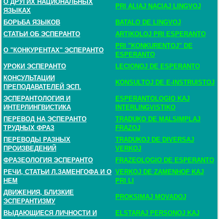
О ДРУГИХ НАЦИОНАЛЬНЫХ
PRI ALIAJ NACIAJ LINGVOJ
ЯЗЫКАХ
БОРЬБА ЯЗЫКОВ
BATALO DE LINGVOJ
СТАТЬИ ОБ ЭСПЕРАНТО
ARTIKOLOJ PRI ESPERANTO
PRI "KONKURENTOJ" DE
О "КОНКУРЕНТАХ" ЭСПЕРАНТО
ESPERANTO
УРОКИ ЭСПЕРАНТО
LECIONOJ DE ESPERANTO
КОНСУЛЬТАЦИИ
KONSULTOJ DE E-INSTRUISTOJ
ПРЕПОДАВАТЕЛЕЙ ЭСП.
ЭСПЕРАНТОЛОГИЯ И
ESPERANTOLOGIO KAJ
ИНТЕРЛИНГВИСТИКА
INTERLINGVISTIKO
ПЕРЕВОД НА ЭСПЕРАНТО
TRADUKO DE MALSIMPLAJ
ТРУДНЫХ ФРАЗ
FRAZOJ
ПЕРЕВОДЫ РАЗНЫХ
TRADUKOJ DE DIVERSAJ
ПРОИЗВЕДЕНИЙ
VERKOJ
ФРАЗЕОЛОГИЯ ЭСПЕРАНТО
FRAZEOLOGIO DE ESPERANTO
РЕЧИ, СТАТЬИ Л.ЗАМЕНГОФА И О
VERKOJ DE ZAMENHOF KAJ
НЕМ
PRI LI
ДВИЖЕНИЯ, БЛИЗКИЕ
PROKSIMAJ MOVADOJ
ЭСПЕРАНТИЗМУ
ВЫДАЮЩИЕСЯ ЛИЧНОСТИ И
ELSTARAJ PERSONOJ KAJ