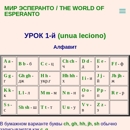
МИР ЭСПЕРАНТО / THE WORLD OF
ESPERANTO
УРОК 1-й
(unua leciono)
Алфавит
A a
-
Ch ch
-
D d
-
E e
-
B b
- б
C c
- ц
F f
- ф
а
ч
д
э
G g
-
Gh gh
-
H h
-
Hh hh
-
J j
-
Jh jh
-
I i
- и
г
дж
укр.г
х
й
ж
K k
-
O o
-
P p
-
L l
- л
M m
- м
N n
- н
R r
- р
к
о
п
S s
-
V v
-
Z z
-
Sh sh
- ш
T t
- т
U u
- у
с
в
з
В бумажном варианте буквы
ch, gh, hh, jh, sh
обычно
записываются как
c, g,