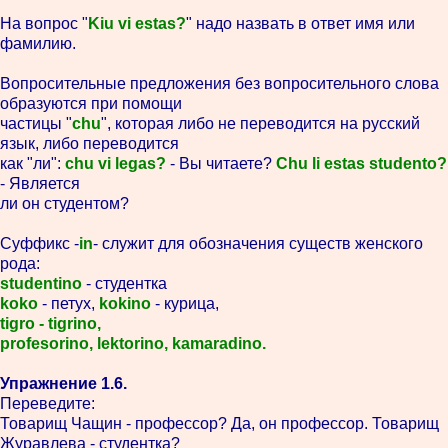
На вопрос "
Kiu vi estas?
" надо назвать в ответ имя или
фамилию.
Вопросительные предложения без вопросительного слова
образуются при помощи
частицы "
chu
", которая либо не переводится на русский
язык, либо переводится
как "ли":
chu vi legas?
- Вы читаете?
Chu li estas studento?
- Является
ли он студентом?
Суффикс -
in
- служит для обозначения существ женского
рода:
studentino
- студентка
koko
- петух,
kokino
- курица,
tigro - tigrino,
profesorino, lektorino, kamaradino.
Упражнение 1.6.
Переведите:
Товарищ Чащин - профессор? Да, он профессор. Товарищ
Журавлева - студентка?