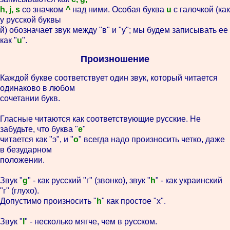
h, j, s
со значком
^
над ними. Особая буква
u
с галочкой (как
у русской буквы
й) обозначает звук между "в" и "у"; мы будем записывать ее
как "
u
".
Произношение
Каждой букве соответствует один звук, который читается
одинаково в любом
сочетании букв.
Гласные читаются как соответствующие русские. Не
забудьте, что буква "
e
"
читается как "э", и "
o
" всегда надо произносить четко, даже
в безударном
положении.
Звук "
g
" - как русский "г" (звонко), звук "
h
" - как украинский
"г" (глухо).
Допустимо произносить "
h
" как простое "х".
Звук "
l
" - несколько мягче, чем в русском.