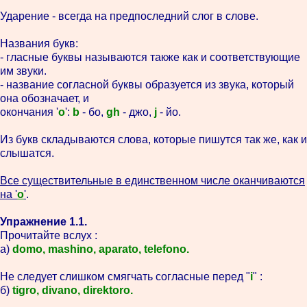
Ударение - всегда на предпоследний слог в слове.
Названия букв:
- гласные буквы называются также как и соответствующие
им звуки.
- название согласной буквы образуется из звука, который
она обозначает, и
окончания '
o
':
b
- бо,
gh
- джо,
j
- йо.
Из букв складываются слова, которые пишутся так же, как и
слышатся.
Все существительные в единственном числе оканчиваются
на '
o
'
.
Упражнение 1.1.
Прочитайте вслух :
а)
domo, mashino, aparato, telefono.
Не следует слишком смягчать согласные перед "
i
" :
б)
tigro, divano, direktoro.