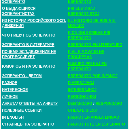
ЭСПЕРАНТО
ESPERANTO
О ВЫДАЮЩИХСЯ
PRI ELSTARAJ
ЭСПЕРАНТИСТАХ
ESPERANTISTOJ
ИЗ ИСТОРИИ РОССИЙСКОГО ЭСП.
EL HISTORIO DE RUSIA E-
ДВИЖЕНИЯ
MOVADO
KION ONI SKRIBAS PRI
ЧТО ПИШУТ ОБ ЭСПЕРАНТО
ESPERANTO
ЭСПЕРАНТО В ЛИТЕРАТУРЕ
ESPERANTO EN LITERATURO
ПОЧЕМУ ЭСП.ДВИЖЕНИЕ НЕ
KIAL E-MOVADO NE
ПРОГРЕССИРУЕТ
PROGRESAS
HUMURO PRI KAJ EN
ЮМОР ОБ И НА ЭСПЕРАНТО
ESPERANTO
ЭСПЕРАНТО - ДЕТЯМ
ESPERANTO POR INFANOJ
РАЗНОЕ
DIVERSAJHOJ
ИНТЕРЕСНОЕ
INTERESAJHOJ
ЛИЧНОЕ
PERSONAJHOJ
АНКЕТА
/
ОТВЕТЫ НА АНКЕТУ
DEMANDARO
/
RESPONDARO
ПОЛЕЗНЫЕ ССЫЛКИ
UTILAJ LIGILOJ
IN ENGLISH
PAGHOJ EN ANGLA LINGVO
СТРАНИЦЫ НА ЭСПЕРАНТО
PAGHOJ TUTE EN ESPERANTO