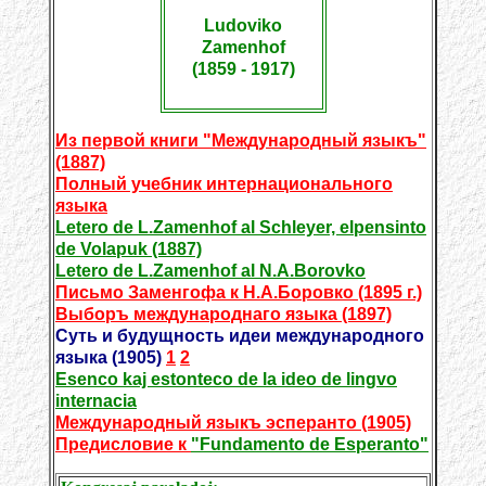
Ludoviko
Zamenhof
(1859 - 1917)
Из первой книги "Международный языкъ"
(1887)
Полный учебник интернационального
языка
Letero de L.Zamenhof al Schleyer, elpensinto
de Volapuk (1887)
Letero de L.Zamenhof al N.A.Borovko
Письмо Заменгофа к Н.А.Боровко (1895 г.)
Выборъ международнаго языка (1897)
Суть и будущность идеи международного
языка (1905)
1
2
Esenco kaj estonteco de la ideo de lingvo
internacia
Международный языкъ эсперанто (1905)
Предисловие к
"Fundamento de Esperanto"