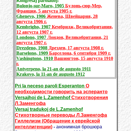
Kongresaj paroladoj:
Bulonjo-sur-Maro, 1905
Булонь-сюр-Мер,
Франция, 5 августа 1905 г.
Ghenevo, 1906
Женева, Швейцария, 28
августа 1906 г.
Kembrigho, 1907
Кембридж, Великобритания,
12 августа 1907 г.
Londono, 1907
Лондон, Великобритания, 21
августа 1907 г.
Drezdeno, 1908
Дрезден, 17 августа 1908 г.
Barselono, 1909
Барселона, 6 сентября 1909 г.
Vashingtono, 1910
Вашингтон, 15 августа 1910
г.
Antverpeno, la 21-an de augusto 1911
Krakovo, la 11-an de augusto 1912
Pri la neceso paroli Esperanton
О
необходимости говорить на эсперанто
Versajhoj de L.Zamenhof
Стихотворения
Л.Заменгофа
Versaj tradukoj de L.Zamenhof
Стихотворные переводы Л.Заменгофа
Гиллелизм (Обращение к еврейской
интеллигенции)
-
анонимная брошюра