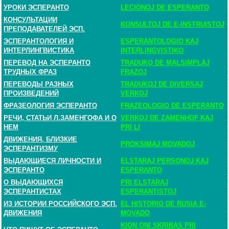
УРОКИ ЭСПЕРАНТО
LECIONOJ DE ESPERANTO
КОНСУЛЬТАЦИИ
KONSULTOJ DE E-INSTRUISTOJ
ПРЕПОДАВАТЕЛЕЙ ЭСП.
ЭСПЕРАНТОЛОГИЯ И
ESPERANTOLOGIO KAJ
ИНТЕРЛИНГВИСТИКА
INTERLINGVISTIKO
ПЕРЕВОД НА ЭСПЕРАНТО
TRADUKO DE MALSIMPLAJ
ТРУДНЫХ ФРАЗ
FRAZOJ
ПЕРЕВОДЫ РАЗНЫХ
TRADUKOJ DE DIVERSAJ
ПРОИЗВЕДЕНИЙ
VERKOJ
ФРАЗЕОЛОГИЯ ЭСПЕРАНТО
FRAZEOLOGIO DE ESPERANTO
РЕЧИ, СТАТЬИ Л.ЗАМЕНГОФА И О
VERKOJ DE ZAMENHOF KAJ
НЕМ
PRI LI
ДВИЖЕНИЯ, БЛИЗКИЕ
PROKSIMAJ MOVADOJ
ЭСПЕРАНТИЗМУ
ВЫДАЮЩИЕСЯ ЛИЧНОСТИ И
ELSTARAJ PERSONOJ KAJ
ЭСПЕРАНТО
ESPERANTO
О ВЫДАЮЩИХСЯ
PRI ELSTARAJ
ЭСПЕРАНТИСТАХ
ESPERANTISTOJ
ИЗ ИСТОРИИ РОССИЙСКОГО ЭСП.
EL HISTORIO DE RUSIA E-
ДВИЖЕНИЯ
MOVADO
KION ONI SKRIBAS PRI