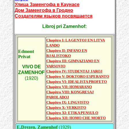
Улица Заменгофа в Каунасе
Дом Заменгофа в Гродно
Создателям языков посвящается
Libroj pri Zamenhof:
Chapitro I: LA GENTOJ EN LITVA
LANDO
Chapitro II: INFANO EN
Edmont
BJALISTOKO
Privat
Chapitro III: GIMNAZIANO EN
VARSOVIO
VIVO DE
Chapitro IV: STUDENTAJ JAROJ
ZAMENHOF
Chapitro V: DOKTORO ESPERANTO
(1920)
Chapitro VI: IDEALISTA PROFETO
Chapitro VII: HOMARANO
Chapitro VIII: KONGRESAJ
PAROLADOJ
Chapitro IX: LINGVISTO
Chapitro X: VERKISTO
Chapitro XI: ETIKA PENSULO
Chapitro XII: HOMO CHE MORTO
E.Drezen. Zamenhof
(1929)