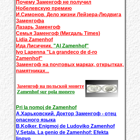
Почему Заменгоф не получил
Нобелевскую премию
И.Симонов. Дело жизни Лейзера-Людвига
Заменгофа
Лазарь Заменгоф
Семья Заменгоф (Мигдаль Times)
Lidia Zamenhof
Ида Лисичник.
"Al Zamenhof"
Ivo Lapenna "La grandeco de d-ro
Zamenhof"
Заменгоф на почтовых марках, открытках,
памятниках...
Заменгоф на польской монете
Zamenhof sur pola monero
Pri la nomoj de Zamenhof
А.Харьковский. Доктор Заменгоф - отец
опасного языка
B.Kolker. Enigmoj de Ludoviko Zamenhof
V.Setala. La genio de Zamenhof: Efekta
lingvo