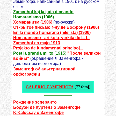
Заменгофа, написанная в 1901 г. на русском
языке
Zamenhof kaj la juda demando
Homaranismo (1906)
Хомаранизм (1906)
(по-русски)
Открытое письмо г-ну де Бофрону (1906)
En la mondo homarana (hilelista) (1906)
Homaranismo - artikolo, verkita de L. L.
Zamenhof en majo 1913
Projekto de fundamentaj principoj...
Post la granda milito
(1915)
"После великой
войны"
(обращение Л.Заменгофа к
дипломатам всего мира)
Заменгоф об альтернативной
орфографии
GALERIO ZAMENHOFA
(77 fotoj)
Рождение эсперанто
Бодуэн дэ Куртенэ о Заменгофе
K.Kalocsay о Заменгофе