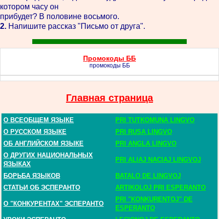
котором часу он
прибудет? В половине восьмого.
2.
Напишите рассказ "Письмо от друга".
Промокоды ББ
промокоды ББ
Главная страница
О ВСЕОБЩЕМ ЯЗЫКЕ
PRI TUTKOMUNA LINGVO
О РУССКОМ ЯЗЫКЕ
PRI RUSA LINGVO
ОБ АНГЛИЙСКОМ ЯЗЫКЕ
PRI ANGLA LINGVO
О ДРУГИХ НАЦИОНАЛЬНЫХ
PRI ALIAJ NACIAJ LINGVOJ
ЯЗЫКАХ
БОРЬБА ЯЗЫКОВ
BATALO DE LINGVOJ
СТАТЬИ ОБ ЭСПЕРАНТО
ARTIKOLOJ PRI ESPERANTO
PRI "KONKURENTOJ" DE
О "КОНКУРЕНТАХ" ЭСПЕРАНТО
ESPERANTO