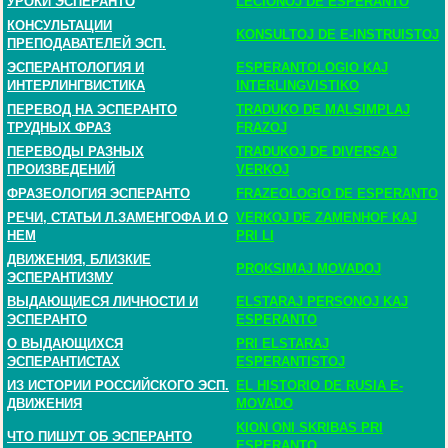
УРОКИ ЭСПЕРАНТО
LECIONOJ DE ESPERANTO
КОНСУЛЬТАЦИИ
KONSULTOJ DE E-INSTRUISTOJ
ПРЕПОДАВАТЕЛЕЙ ЭСП.
ЭСПЕРАНТОЛОГИЯ И
ESPERANTOLOGIO KAJ
ИНТЕРЛИНГВИСТИКА
INTERLINGVISTIKO
ПЕРЕВОД НА ЭСПЕРАНТО
TRADUKO DE MALSIMPLAJ
ТРУДНЫХ ФРАЗ
FRAZOJ
ПЕРЕВОДЫ РАЗНЫХ
TRADUKOJ DE DIVERSAJ
ПРОИЗВЕДЕНИЙ
VERKOJ
ФРАЗЕОЛОГИЯ ЭСПЕРАНТО
FRAZEOLOGIO DE ESPERANTO
РЕЧИ, СТАТЬИ Л.ЗАМЕНГОФА И О
VERKOJ DE ZAMENHOF KAJ
НЕМ
PRI LI
ДВИЖЕНИЯ, БЛИЗКИЕ
PROKSIMAJ MOVADOJ
ЭСПЕРАНТИЗМУ
ВЫДАЮЩИЕСЯ ЛИЧНОСТИ И
ELSTARAJ PERSONOJ KAJ
ЭСПЕРАНТО
ESPERANTO
О ВЫДАЮЩИХСЯ
PRI ELSTARAJ
ЭСПЕРАНТИСТАХ
ESPERANTISTOJ
ИЗ ИСТОРИИ РОССИЙСКОГО ЭСП.
EL HISTORIO DE RUSIA E-
ДВИЖЕНИЯ
MOVADO
KION ONI SKRIBAS PRI
ЧТО ПИШУТ ОБ ЭСПЕРАНТО
ESPERANTO