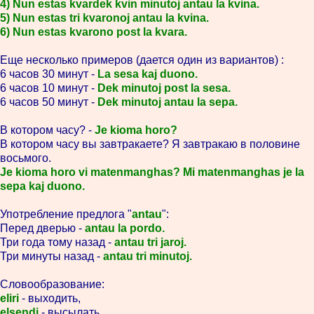
4) Nun estas kvardek kvin minutoj antau la kvina.
5) Nun estas tri kvaronoj antau la kvina.
6) Nun estas kvarono post la kvara.
Еще несколько примеров (дается один из вариантов) :
6 часов 30 минут -
La sesa kaj duono.
6 часов 10 минут -
Dek minutoj post la sesa.
6 часов 50 минут -
Dek minutoj antau la sepa.
В котором часу? -
Je kioma horo?
В котором часу вы завтракаете? Я завтракаю в половине
восьмого.
Je kioma horo vi matenmanghas? Mi matenmanghas je la
sepa kaj duono.
Употребление предлога "
antau
":
Перед дверью -
antau la pordo.
Три года тому назад -
antau tri jaroj.
Три минуты назад -
antau tri minutoj.
Словообразование:
eliri
- выходить,
elsendi
- высылать,