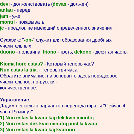
devi
- долженствовать (
devas
- должен)
antau
- перед
jam
- уже
montri
- показывать
je
- предлог, не имеющий определенного значения
Суффикс "
-on-
" служит для образования дробных
числительных :
duono
- половина,
triono
- треть,
dekono
- десятая часть.
Kioma horo estas?
- Который теперь час?
Nun estas la tria.
- Теперь три часа.
Обратите внимание: на эсперанто здесь порядковое
числительное, по-русски -
количественное.
Упражнение.
Дадим несколько вариантов перевода фразы "Сейчас 4
часа 15 минут" :
1) Nun estas la kvara kaj dek kvin minutoj.
2) Nun estas dek kvin minutoj post la kvara.
3) Nun estas la kvara kaj kvarono.