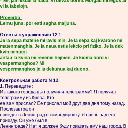
- Ne, jam estas la naua. Vi devas dormi. Morgau mi legos al
vi la fabelojn.
Proverbo:
Lernu juna, por esti sagha maljuna.
Ответы к упражнению 12.1:
Je la sepa matene mi lavis min. Je la sepa kaj kvarono mi
matenmanghis. Je la naua estis lekcio pri fiziko. Je la dek
kvin minutoj
antau la kvina mi revenis hejmen. Je kioma horo vi
vespermanghos? Mi
vespermanghos je la dekunua kaj duono.
Контрольная работа N 12.
1.
Переведите :
Из какого города вы получили телеграмму? Я получил
телеграмму из Киева. Кто
ее вам прислал? Ее прислал мой друг два дня тому назад.
Послезавтра он
приедет в Ленинград в командировку. Я очень рад его
приезду. Он уже был в
Ленинграде? Нет, я должен буду показать ему наш город. В