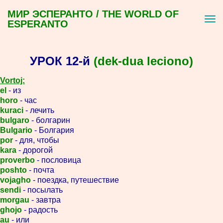
МИР ЭСПЕРАНТО / THE WORLD OF
ESPERANTO
УРОК 12-й
(dek-dua leciono)
Vortoj:
el
- из
horo
- час
kuraci
- лечить
bulgaro
- болгарин
Bulgario
- Болгария
por
- для, чтобы
kara
- дорогой
proverbo
- пословица
poshto
- почта
vojagho
- поездка, путешествие
sendi
- посылать
morgau
- завтра
ghojo
- радость
au
- или