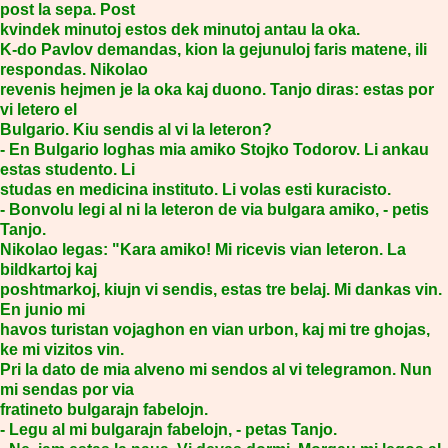
post la sepa. Post
kvindek minutoj estos dek minutoj antau la oka.
K-do Pavlov demandas, kion la gejunuloj faris matene, ili
respondas. Nikolao
revenis hejmen je la oka kaj duono. Tanjo diras: estas por
vi letero el
Bulgario. Kiu sendis al vi la leteron?
- En Bulgario loghas mia amiko Stojko Todorov. Li ankau
estas studento. Li
studas en medicina instituto. Li volas esti kuracisto.
- Bonvolu legi al ni la leteron de via bulgara amiko, - petis
Tanjo.
Nikolao legas: "Kara amiko! Mi ricevis vian leteron. La
bildkartoj kaj
poshtmarkoj, kiujn vi sendis, estas tre belaj. Mi dankas vin.
En junio mi
havos turistan vojaghon en vian urbon, kaj mi tre ghojas,
ke mi vizitos vin.
Pri la dato de mia alveno mi sendos al vi telegramon. Nun
mi sendas por via
fratineto bulgarajn fabelojn.
- Legu al mi bulgarajn fabelojn, - petas Tanjo.