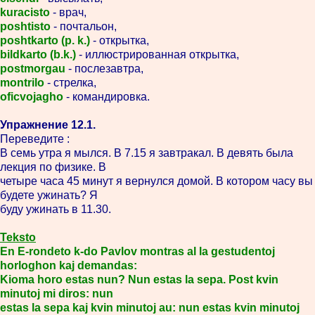
kuracisto
- врач,
poshtisto
- почтальон,
poshtkarto (p. k.)
- открытка,
bildkarto (b.k.)
- иллюстрированная открытка,
postmorgau
- послезавтра,
montrilo
- стрелка,
oficvojagho
- командировка.
Упражнение 12.1.
Переведите :
В семь утра я мылся. В 7.15 я завтракал. В девять была
лекция по физике. В
четыре часа 45 минут я вернулся домой. В котором часу вы
будете ужинать? Я
буду ужинать в 11.30.
Teksto
En E-rondeto k-do Pavlov montras al la gestudentoj
horloghon kaj demandas:
Kioma horo estas nun? Nun estas la sepa. Post kvin
minutoj mi diros: nun
estas la sepa kaj kvin minutoj au: nun estas kvin minutoj