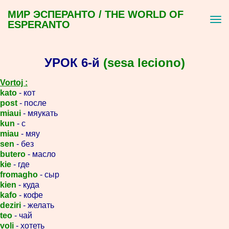
МИР ЭСПЕРАНТО / THE WORLD OF
ESPERANTO
УРОК 6-й
(sesa leciono)
Vortoj :
kato
- кот
post
- после
miaui
- мяукать
kun
- с
miau
- мяу
sen
- без
butero
- масло
kie
- где
fromagho
- сыр
kien
- куда
kafo
- кофе
deziri
- желать
teo
- чай
voli
- хотеть