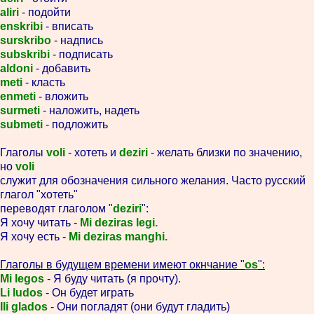
aliri
- подойти
enskribi
- вписать
surskribo
- надпись
subskribi
- подписать
aldoni
- добавить
meti
- класть
enmeti
- вложить
surmeti
- наложить, надеть
submeti
- подложить
Глаголы
voli
- хотеть и
deziri
- желать близки по значению,
но
voli
служит для обозначения сильного желания. Часто русский
глагол "хотеть"
переводят глаголом "
deziri
":
Я хочу читать -
Mi deziras legi.
Я хочу есть -
Mi deziras manghi.
Глаголы в будущем времени имеют окнчание "
os
":
Mi legos
- Я буду читать (я прочту).
Li ludos
- Он будет играть
Ili glados
- Они погладят (они будут гладить)