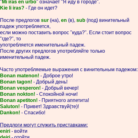
"
Mi iras en urbo
" означает "Я иду в городе".
Kie li iras?
- Где он идет?
После предлогов
sur
(на),
en
(в),
sub
(под) винительный
падеж употребляется,
если можно поставить вопрос "куда?". Если стоит вопрос
"где?", то
употребляется именительный падеж.
После других предлогов употребляйте только
именительный падеж.
Часто употребляемые выражения с винительным падежом:
Bonan matenon!
- Доброе утро!
Bonan tagon!
- Добрый день!
Bonan vesperon!
- Добрый вечер!
Bonan nokton!
- Спокойной ночи!
Bonan apetiton!
- Приятного аппетита!
Saluton!
- Привет! Здравствуй(те)!
Dankon!
- Спасибо!
Предлоги могут служить приставками:
eniri
- войти
deiri
- отойти