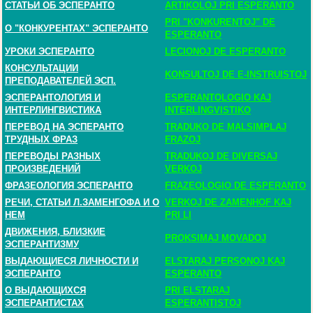
СТАТЬИ ОБ ЭСПЕРАНТО
ARTIKOLOJ PRI ESPERANTO
PRI "KONKURENTOJ" DE
О "КОНКУРЕНТАХ" ЭСПЕРАНТО
ESPERANTO
УРОКИ ЭСПЕРАНТО
LECIONOJ DE ESPERANTO
КОНСУЛЬТАЦИИ
KONSULTOJ DE E-INSTRUISTOJ
ПРЕПОДАВАТЕЛЕЙ ЭСП.
ЭСПЕРАНТОЛОГИЯ И
ESPERANTOLOGIO KAJ
ИНТЕРЛИНГВИСТИКА
INTERLINGVISTIKO
ПЕРЕВОД НА ЭСПЕРАНТО
TRADUKO DE MALSIMPLAJ
ТРУДНЫХ ФРАЗ
FRAZOJ
ПЕРЕВОДЫ РАЗНЫХ
TRADUKOJ DE DIVERSAJ
ПРОИЗВЕДЕНИЙ
VERKOJ
ФРАЗЕОЛОГИЯ ЭСПЕРАНТО
FRAZEOLOGIO DE ESPERANTO
РЕЧИ, СТАТЬИ Л.ЗАМЕНГОФА И О
VERKOJ DE ZAMENHOF KAJ
НЕМ
PRI LI
ДВИЖЕНИЯ, БЛИЗКИЕ
PROKSIMAJ MOVADOJ
ЭСПЕРАНТИЗМУ
ВЫДАЮЩИЕСЯ ЛИЧНОСТИ И
ELSTARAJ PERSONOJ KAJ
ЭСПЕРАНТО
ESPERANTO
О ВЫДАЮЩИХСЯ
PRI ELSTARAJ
ЭСПЕРАНТИСТАХ
ESPERANTISTOJ