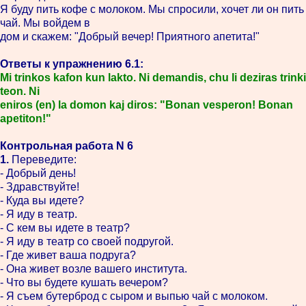
Я буду пить кофе с молоком. Мы спросили, хочет ли он пить
чай. Мы войдем в
дом и скажем: "Добрый вечер! Приятного апетита!"
Ответы к упражнению 6.1:
Mi trinkos kafon kun lakto. Ni demandis, chu li deziras trinki
teon. Ni
eniros (en) la domon kaj diros: "Bonan vesperon! Bonan
apetiton!"
Контрольная работа N 6
1.
Переведите:
- Добрый день!
- Здравствуйте!
- Куда вы идете?
- Я иду в театр.
- С кем вы идете в театр?
- Я иду в театр со своей подругой.
- Где живет ваша подруга?
- Она живет возле вашего института.
- Что вы будете кушать вечером?
- Я съем бутерброд с сыром и выпью чай с молоком.