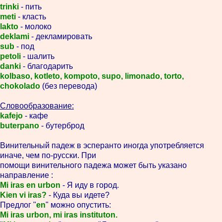
trinki
- пить
meti
- класть
lakto
- молоко
deklami
- декламировать
sub
- под
petoli
- шалить
danki
- благодарить
kolbaso, kotleto, kompoto, supo, limonado, torto,
chokolado
(без перевода)
Словообразование:
kafejo
- кафе
buterpano
- бутерброд
Винительный падеж в эсперанто иногда употребляется
иначе, чем по-русски. При
помощи винительного падежа может быть указано
направление :
Mi iras en urbon
- Я иду в город.
Kien vi iras?
- Куда вы идете?
Предлог "
en
" можно опустить:
Mi iras urbon, mi iras instituton.