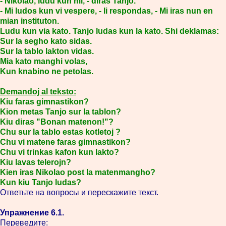
- Nikolao, ludu kun mi, - diras Tanjo.
- Mi ludos kun vi vespere, - li respondas, - Mi iras nun en
mian instituton.
Ludu kun via kato. Tanjo ludas kun la kato. Shi deklamas:
Sur la segho kato sidas.
Sur la tablo lakton vidas.
Mia kato manghi volas,
Kun knabino ne petolas.
Demandoj al teksto:
Kiu faras gimnastikon?
Kion metas Tanjo sur la tablon?
Kiu diras "Bonan matenon!"?
Chu sur la tablo estas kotletoj ?
Chu vi matene faras gimnastikon?
Chu vi trinkas kafon kun lakto?
Kiu lavas telerojn?
Kien iras Nikolao post la matenmangho?
Kun kiu Tanjo ludas?
Ответьте на вопросы и перескажите текст.
Упражнение 6.1.
Переведите: