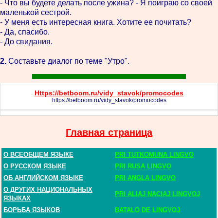
- Что вы будете делать после ужина? - Я поиграю со своей
маленькой сестрой.
- У меня есть интересная книга. Хотите ее почитать?
- Да, спасибо.
- До свидания.
2.
Составьте диалог по теме "Утро".
Https://betboom.ru/vidy_stavok/promocodes
https://betboom.ru/vidy_stavok/promocodes
Главная страница
О ВСЕОБЩЕМ ЯЗЫКЕ
PRI TUTKOMUNA LINGVO
О РУССКОМ ЯЗЫКЕ
PRI RUSA LINGVO
ОБ АНГЛИЙСКОМ ЯЗЫКЕ
PRI ANGLA LINGVO
О ДРУГИХ НАЦИОНАЛЬНЫХ
PRI ALIAJ NACIAJ LINGVOJ
ЯЗЫКАХ
БОРЬБА ЯЗЫКОВ
BATALO DE LINGVOJ