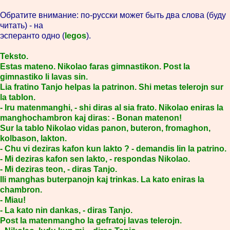
Обратите внимание: по-русски может быть два слова (буду
читать) - на
эсперанто одно (
legos
).
Teksto.
Estas mateno. Nikolao faras gimnastikon. Post la
gimnastiko li lavas sin.
Lia fratino Tanjo helpas la patrinon. Shi metas telerojn sur
la tablon.
- Iru matenmanghi, - shi diras al sia frato. Nikolao eniras la
manghochambron kaj diras: - Bonan matenon!
Sur la tablo Nikolao vidas panon, buteron, fromaghon,
kolbason, lakton.
- Chu vi deziras kafon kun lakto ? - demandis lin la patrino.
- Mi deziras kafon sen lakto, - respondas Nikolao.
- Mi deziras teon, - diras Tanjo.
Ili manghas buterpanojn kaj trinkas. La kato eniras la
chambron.
- Miau!
- La kato nin dankas, - diras Tanjo.
Post la matenmangho la gefratoj lavas telerojn.