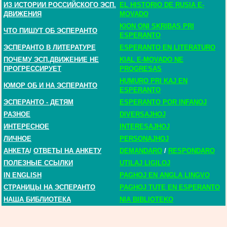
ИЗ ИСТОРИИ РОССИЙСКОГО ЭСП.
EL HISTORIO DE RUSIA E-
ДВИЖЕНИЯ
MOVADO
KION ONI SKRIBAS PRI
ЧТО ПИШУТ ОБ ЭСПЕРАНТО
ESPERANTO
ЭСПЕРАНТО В ЛИТЕРАТУРЕ
ESPERANTO EN LITERATURO
ПОЧЕМУ ЭСП.ДВИЖЕНИЕ НЕ
KIAL E-MOVADO NE
ПРОГРЕССИРУЕТ
PROGRESAS
HUMURO PRI KAJ EN
ЮМОР ОБ И НА ЭСПЕРАНТО
ESPERANTO
ЭСПЕРАНТО - ДЕТЯМ
ESPERANTO POR INFANOJ
РАЗНОЕ
DIVERSAJHOJ
ИНТЕРЕСНОЕ
INTERESAJHOJ
ЛИЧНОЕ
PERSONAJHOJ
АНКЕТА
/
ОТВЕТЫ НА АНКЕТУ
DEMANDARO
/
RESPONDARO
ПОЛЕЗНЫЕ ССЫЛКИ
UTILAJ LIGILOJ
IN ENGLISH
PAGHOJ EN ANGLA LINGVO
СТРАНИЦЫ НА ЭСПЕРАНТО
PAGHOJ TUTE EN ESPERANTO
НАША БИБЛИОТЕКА
NIA BIBLIOTEKO