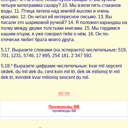
четыре килограмма сахару? 10. Мы взяли пять стаканов
воды. 11. Птица летела над землёй высоко и очень
красиво. 12. Он читал ей интересное письмо. 13. Вы
писали это шариковой ручкой? 14. Я положил карандаш на
полку между двумя толстыми книгами. 15. Мы гордимся
нашим отцом, я уже говорил тебе о нём. 16. Он по-
отечески любит брата моего друга.
5.17. Выразите словами (на эсперанто) числительные: 519,
701, 1231, 5746, 17 895, 254 181, 2 347 592.
5.18.* Выразите цифрами числительные: kvar mil sepcent
okdek, du mil dek du, cent kvin mil tri, dek ok milionoj tri mil
dek tri, kvindek kvar milionoj sescent du mil.
<<
>>
Промокоды BB
промокоды BB