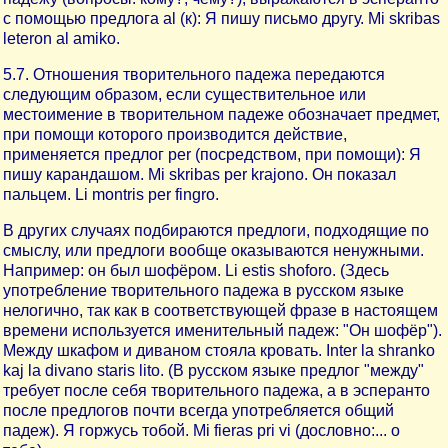
с помощью предлога al (к): Я пишу письмо другу. Mi skribas
leteron al amiko.
5.7. Отношения творительного падежа передаются
следующим образом, если существительное или
местоимение в творительном падеже обозначает предмет,
при помощи которого производится действие,
применяется предлог per (посредством, при помощи): Я
пишу карандашом. Mi skribas per krajono. Он показал
пальцем. Li montris per fingro.
В других случаях подбираются предлоги, подходящие по
смыслу, или предлоги вообще оказываются ненужными.
Например: он был шофёром. Li estis shoforo. (Здесь
употребление творительного падежа в русском языке
нелогично, так как в соответствующей фразе в настоящем
времени используется именительный падеж: "Он шофёр").
Между шкафом и диваном стояла кровать. Inter la shranko
kaj la divano staris lito. (В русском языке предлог "между"
требует после себя творительного падежа, а в эсперанто
после предлогов почти всегда употребляется общий
падеж). Я горжусь тобой. Mi fieras pri vi (дословно:... о