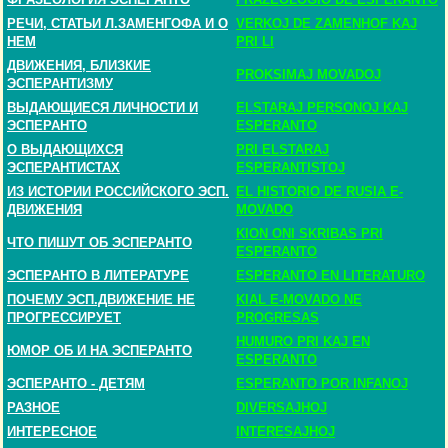
РЕЧИ, СТАТЬИ Л.ЗАМЕНГОФА И О
VERKOJ DE ZAMENHOF KAJ
НЕМ
PRI LI
ДВИЖЕНИЯ, БЛИЗКИЕ
PROKSIMAJ MOVADOJ
ЭСПЕРАНТИЗМУ
ВЫДАЮЩИЕСЯ ЛИЧНОСТИ И
ELSTARAJ PERSONOJ KAJ
ЭСПЕРАНТО
ESPERANTO
О ВЫДАЮЩИХСЯ
PRI ELSTARAJ
ЭСПЕРАНТИСТАХ
ESPERANTISTOJ
ИЗ ИСТОРИИ РОССИЙСКОГО ЭСП.
EL HISTORIO DE RUSIA E-
ДВИЖЕНИЯ
MOVADO
KION ONI SKRIBAS PRI
ЧТО ПИШУТ ОБ ЭСПЕРАНТО
ESPERANTO
ЭСПЕРАНТО В ЛИТЕРАТУРЕ
ESPERANTO EN LITERATURO
ПОЧЕМУ ЭСП.ДВИЖЕНИЕ НЕ
KIAL E-MOVADO NE
ПРОГРЕССИРУЕТ
PROGRESAS
HUMURO PRI KAJ EN
ЮМОР ОБ И НА ЭСПЕРАНТО
ESPERANTO
ЭСПЕРАНТО - ДЕТЯМ
ESPERANTO POR INFANOJ
РАЗНОЕ
DIVERSAJHOJ
ИНТЕРЕСНОЕ
INTERESAJHOJ