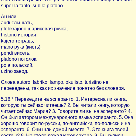
super la tablo, sub la plafono.
Au или,
audi слышать,
globkrajono шариковая ручка,
historio история,
kajero тетрадь,
mano рука (кисть),
pendi висеть,
plafono потолок,
pola польский,
uzino завод.
Слова autoro, fabriko, lampo, okulisto, turistino не
переведены, так как их значение понятно без словаря.
5.16.* Переведите на эсперанто. 1. Интересна ли книга,
которую ты сейчас читаешь? 2. Вы читали книгу, которую
читает сейчас Мария? 3. Говорите ли вы на эсперанто? 4.
Он был автором международного языка эсперанто. 5. Она
хорошо говорит по-русски, по-английски, по-польски и на
эсперанто. 6. Они шли домой вместе. 7. Это книга твоей
сестры? 8. На столе лежал кусок сахара. 9. Вы купили