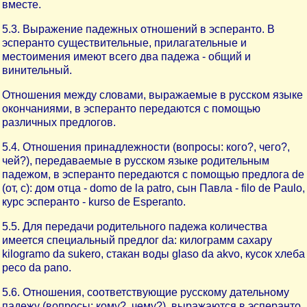
вместе.
5.3. Выражение падежных отношений в эсперанто. В
эсперанто существительные, прилагательные и
местоимения имеют всего два падежа - общий и
винительный.
Отношения между словами, выражаемые в русском языке
окончаниями, в эсперанто передаются с помощью
различных предлогов.
5.4. Отношения принадлежности (вопросы: кого?, чего?,
чей?), передаваемые в русском языке родительным
падежом, в эсперанто передаются с помощью предлога de
(от, с): дом отца - domo de la patro, сын Павла - filo de Paulo,
курс эсперанто - kurso de Esperanto.
5.5. Для передачи родительного падежа количества
имеется специальный предлог da: килограмм сахару
kilogramo da sukero, стакан воды glaso da akvo, кусок хлеба
ресо da pano.
5.6. Отношения, соответствующие русскому дательному
падежу (вопросы: кому?, чему?), выражаются в эсперанто