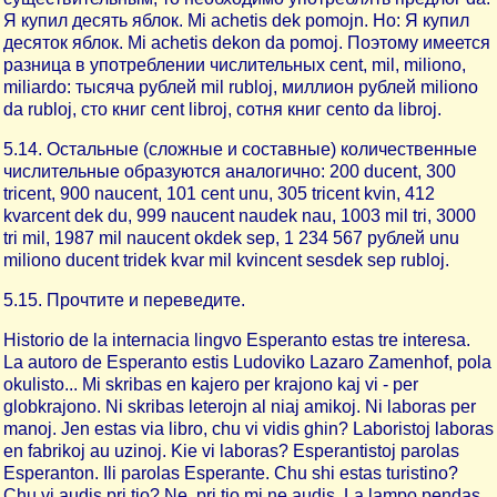
Я купил десять яблок. Mi achetis dek pomojn. Но: Я купил
десяток яблок. Mi achetis dekon da pomoj. Поэтому имеется
разница в употреблении числительных cent, mil, miliono,
miliardo: тысяча рублей mil rubloj, миллион рублей miliono
da rubloj, сто книг cent libroj, сотня книг cento da libroj.
5.14. Остальные (сложные и составные) количественные
числительные образуются аналогично: 200 ducent, 300
tricent, 900 naucent, 101 cent unu, 305 tricent kvin, 412
kvarcent dek du, 999 naucent naudek nau, 1003 mil tri, 3000
tri mil, 1987 mil naucent okdek sep, 1 234 567 рублей unu
miliono ducent tridek kvar mil kvincent sesdek sep rubloj.
5.15. Прочтите и переведите.
Historio de la internacia lingvo Esperanto estas tre interesa.
La autoro de Esperanto estis Ludoviko Lazaro Zamenhof, pola
okulisto... Mi skribas en kajero per krajono kaj vi - per
globkrajono. Ni skribas leterojn al niaj amikoj. Ni laboras per
manoj. Jen estas via libro, chu vi vidis ghin? Laboristoj laboras
en fabrikoj au uzinoj. Kie vi laboras? Esperantistoj parolas
Esperanton. Ili parolas Esperante. Chu shi estas turistino?
Chu vi audis pri tio? Ne, pri tio mi ne audis. La lampo pendas