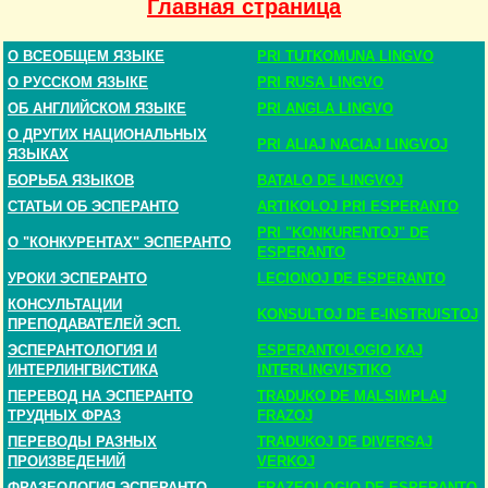
Главная страница
О ВСЕОБЩЕМ ЯЗЫКЕ
PRI TUTKOMUNA LINGVO
О РУССКОМ ЯЗЫКЕ
PRI RUSA LINGVO
ОБ АНГЛИЙСКОМ ЯЗЫКЕ
PRI ANGLA LINGVO
О ДРУГИХ НАЦИОНАЛЬНЫХ
PRI ALIAJ NACIAJ LINGVOJ
ЯЗЫКАХ
БОРЬБА ЯЗЫКОВ
BATALO DE LINGVOJ
СТАТЬИ ОБ ЭСПЕРАНТО
ARTIKOLOJ PRI ESPERANTO
PRI "KONKURENTOJ" DE
О "КОНКУРЕНТАХ" ЭСПЕРАНТО
ESPERANTO
УРОКИ ЭСПЕРАНТО
LECIONOJ DE ESPERANTO
КОНСУЛЬТАЦИИ
KONSULTOJ DE E-INSTRUISTOJ
ПРЕПОДАВАТЕЛЕЙ ЭСП.
ЭСПЕРАНТОЛОГИЯ И
ESPERANTOLOGIO KAJ
ИНТЕРЛИНГВИСТИКА
INTERLINGVISTIKO
ПЕРЕВОД НА ЭСПЕРАНТО
TRADUKO DE MALSIMPLAJ
ТРУДНЫХ ФРАЗ
FRAZOJ
ПЕРЕВОДЫ РАЗНЫХ
TRADUKOJ DE DIVERSAJ
ПРОИЗВЕДЕНИЙ
VERKOJ
ФРАЗЕОЛОГИЯ ЭСПЕРАНТО
FRAZEOLOGIO DE ESPERANTO