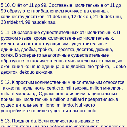
5.10. Счёт от 11 до 99. Составные числительные от 11 до
99 образуются прибавлением количества единиц к
количеству десятков: 11 dek unu, 12 dek du, 21 dudek unu,
33 tridek tri, 99 naudek nau.
5.11. Образование существительных от числительных. В
русском языке, кроме количественных числительных,
имеются и соответствующие им существительные:
единица, двойка, тройка,... десятка, десяток, дюжина,
сотня. В эсперанто аналогичные существительные
образуются от количественных числительных с помощью
окончания -o: unuo единица, duo двойка, trio тройка, ... deko
десяток, dekduo дюжина.
5.12. К простым количественным числительным относятся
также: nul нуль, ноль, cent сто, mil тысяча, milion миллион,
miliard миллиард. Однако под влиянием национальных
привычек числительные milion и miliard превратились в
существительные miliono, miliardo. Nul часто
употребляется в виде существительного nulo.
5.13. Предлог da. Если количество выражается
существительным, то необходимо употреблять предлог da: