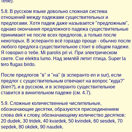
тебе).
5.8. В русском языке довольно сложная система
отношений между падежами существительных и
предлогами. Хотя падеж даже называется "предложным",
однако окончания предложного падежа существительные
принимают не после всех предлогов, а только после
некоторых. В эсперанто всё гораздо проще - обычно после
любого предлога существительное стоит в общем падеже.
Я говорил о тебе. Mi parolis pri vi. При электрическом
свете. Сxе elektra lumo. Над землёй летит птица. Super la
tero flugas birdo.
После предлогов "в" и "на" (в эсперанто en и sur), если
предлог с существительным отвечают на вопрос "куда?"
(kien?), и в русском, и в эсперанто существительное
ставится в винительном падеже (см. 4.7).
5.9. Сложные количественные числительные,
обозначающие десятки, образуются присоединением
слова dek к слову, обозначающему количество десятков:
20 dudek, 30 tridek, 40 kvardek, 50 kvindek, 60 sesdek, 70
sepdek, 80 okdek, 90 naudek.