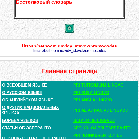
Бестолковый словарь
Https://betboom.ru/vidy_stavok/promocodes
https://betboom.ru/vidy_stavok/promocodes
Главная страница
О ВСЕОБЩЕМ ЯЗЫКЕ
PRI TUTKOMUNA LINGVO
О РУССКОМ ЯЗЫКЕ
PRI RUSA LINGVO
ОБ АНГЛИЙСКОМ ЯЗЫКЕ
PRI ANGLA LINGVO
О ДРУГИХ НАЦИОНАЛЬНЫХ
PRI ALIAJ NACIAJ LINGVOJ
ЯЗЫКАХ
БОРЬБА ЯЗЫКОВ
BATALO DE LINGVOJ
СТАТЬИ ОБ ЭСПЕРАНТО
ARTIKOLOJ PRI ESPERANTO
PRI "KONKURENTOJ" DE
О "КОНКУРЕНТАХ" ЭСПЕРАНТО