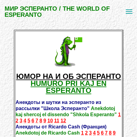
МИР ЭСПЕРАНТО / THE WORLD OF
ESPERANTO
ЮМОР НА И ОБ ЭСПЕРАНТО
HUMURO PRI KAJ EN
ESPERANTO
Анекдоты и шутки на эсперанто из
рассылки "Школа Эсперанто"
Anekdotoj
kaj shercoj el dissendo "Shkola Esperanto"
1
2
3
4
5
6
7
8
9
10
11
12
Анекдоты от Ricardo Cash (Франция)
Anekdotoj de Ricardo Cash
1
2
3
4
5
6
7
8
9