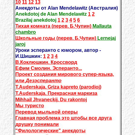
10
11
12
13
Анекдоты от Alan Mendelawitz (Австралия)
Anekdotoj de Alan Mendelawitz
1
2
Brazilaj anekdotoj
1
2
3
4
5
6
Тихая комната (перев. Б.Чупин)
Mallauta
chambro
Школьные годы (перев. Б.Чупин)
Lernejaj
jaroj
Уроки эсперанто с юмором, автор -
И.Шишкин:
1
2
3
4
В.Коклюшкин. Кроссворд
Ефим Смолин. Эсперанто...
Проект создания мирового супер-языка,
или
Дезэсперанто
T.Auderskaja. Griza kapreto (parodioj)
T.Auderskaja.
Прекрасная маркиза
Mihhail Jhvaneckij. Du rakontoj
Мы туристо
Перевод мыльной оперы
Главная проблема это штобы все друга
друшку понимали
"Филологические" анекдоты