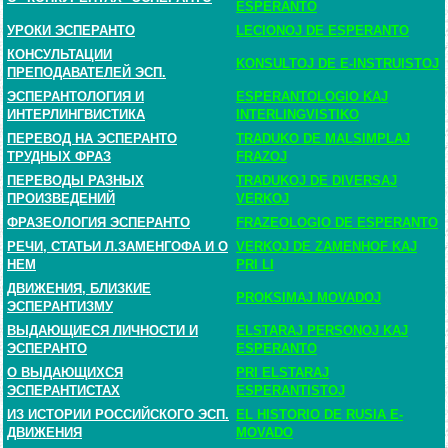
ESPERANTO
УРОКИ ЭСПЕРАНТО
LECIONOJ DE ESPERANTO
КОНСУЛЬТАЦИИ
KONSULTOJ DE E-INSTRUISTOJ
ПРЕПОДАВАТЕЛЕЙ ЭСП.
ЭСПЕРАНТОЛОГИЯ И
ESPERANTOLOGIO KAJ
ИНТЕРЛИНГВИСТИКА
INTERLINGVISTIKO
ПЕРЕВОД НА ЭСПЕРАНТО
TRADUKO DE MALSIMPLAJ
ТРУДНЫХ ФРАЗ
FRAZOJ
ПЕРЕВОДЫ РАЗНЫХ
TRADUKOJ DE DIVERSAJ
ПРОИЗВЕДЕНИЙ
VERKOJ
ФРАЗЕОЛОГИЯ ЭСПЕРАНТО
FRAZEOLOGIO DE ESPERANTO
РЕЧИ, СТАТЬИ Л.ЗАМЕНГОФА И О
VERKOJ DE ZAMENHOF KAJ
НЕМ
PRI LI
ДВИЖЕНИЯ, БЛИЗКИЕ
PROKSIMAJ MOVADOJ
ЭСПЕРАНТИЗМУ
ВЫДАЮЩИЕСЯ ЛИЧНОСТИ И
ELSTARAJ PERSONOJ KAJ
ЭСПЕРАНТО
ESPERANTO
О ВЫДАЮЩИХСЯ
PRI ELSTARAJ
ЭСПЕРАНТИСТАХ
ESPERANTISTOJ
ИЗ ИСТОРИИ РОССИЙСКОГО ЭСП.
EL HISTORIO DE RUSIA E-
ДВИЖЕНИЯ
MOVADO