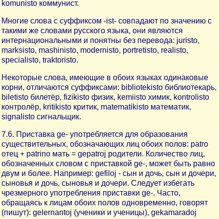
komunisto коммунист.
Многие слова с суффиксом -ist- совпадают по значению с
такими же словами русского языка, они являются
интернациональными и понятны без перевода: juristo,
marksisto, mashinisto, modernisto, portretisto, realisto,
specialisto, traktoristo.
Некоторые слова, имеющие в обоих языках одинаковые
корни, отличаются суффиксами: bibliotekisto библиотекарь,
biletisto билетёр, fizikisto физик, kemiisto химик, kontrolisto
контролёр, kritikisto критик, matematikisto математик,
signalisto сигнальщик.
7.6. Приставка ge- употребляется для образования
существительных, обозначающих лиц обоих полов: patro
отец + patrino мать = gepatroj родители. Количество лиц,
обозначенных словом с приставкой ge-, может быть равно
двум и более. Например: gefiloj - сын и дочь, сын и дочери,
сыновья и дочь, сыновья и дочери. Следует избегать
чрезмерного употребления приставки ge-. Часто,
обращаясь к лицам обоих полов одновременно, говорят
(пишут): gelernantoj (ученики и ученицы), gekamaradoj