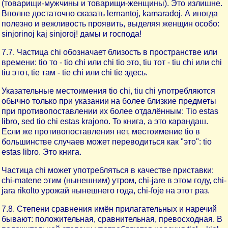
(товарищи-мужчины и товарищи-женщины). Это излишне.
Вполне достаточно сказать lernantoj, kamaradoj. А иногда
полезно и вежливость проявить, выделяя женщин особо:
sinjorinoj kaj sinjoroj! дамы и господа!
7.7. Частица chi обозначает близость в пространстве или
времени: tio то - tio chi или chi tio это, tiu тот - tiu chi или chi
tiu этот, tie там - tie chi или chi tie здесь.
Указательные местоимения tio chi, tiu chi употребляются
обычно только при указании на более близкие предметы
при противопоставлении их более отдалённым: Tio estas
libro, sed tio chi estas krajono. To книга, а это карандаш.
Если же противопоставления нет, местоимение tio в
большинстве случаев может переводиться как "это": tio
estas libro. Это книга.
Частица chi может употребляться в качестве приставки:
chi-matene этим (нынешним) утром, chi-jare в этом году, chi-
jara rikolto урожай нынешнего года, chi-foje на этот раз.
7.8. Степени сравнения имён прилагательных и наречий
бывают: положительная, сравнительная, превосходная. В