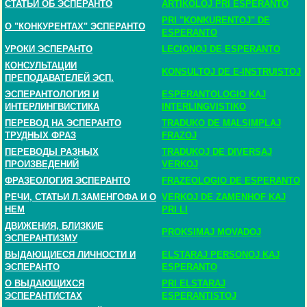
СТАТЬИ ОБ ЭСПЕРАНТО
ARTIKOLOJ PRI ESPERANTO
PRI "KONKURENTOJ" DE
О "КОНКУРЕНТАХ" ЭСПЕРАНТО
ESPERANTO
УРОКИ ЭСПЕРАНТО
LECIONOJ DE ESPERANTO
КОНСУЛЬТАЦИИ
KONSULTOJ DE E-INSTRUISTOJ
ПРЕПОДАВАТЕЛЕЙ ЭСП.
ЭСПЕРАНТОЛОГИЯ И
ESPERANTOLOGIO KAJ
ИНТЕРЛИНГВИСТИКА
INTERLINGVISTIKO
ПЕРЕВОД НА ЭСПЕРАНТО
TRADUKO DE MALSIMPLAJ
ТРУДНЫХ ФРАЗ
FRAZOJ
ПЕРЕВОДЫ РАЗНЫХ
TRADUKOJ DE DIVERSAJ
ПРОИЗВЕДЕНИЙ
VERKOJ
ФРАЗЕОЛОГИЯ ЭСПЕРАНТО
FRAZEOLOGIO DE ESPERANTO
РЕЧИ, СТАТЬИ Л.ЗАМЕНГОФА И О
VERKOJ DE ZAMENHOF KAJ
НЕМ
PRI LI
ДВИЖЕНИЯ, БЛИЗКИЕ
PROKSIMAJ MOVADOJ
ЭСПЕРАНТИЗМУ
ВЫДАЮЩИЕСЯ ЛИЧНОСТИ И
ELSTARAJ PERSONOJ KAJ
ЭСПЕРАНТО
ESPERANTO
О ВЫДАЮЩИХСЯ
PRI ELSTARAJ
ЭСПЕРАНТИСТАХ
ESPERANTISTOJ