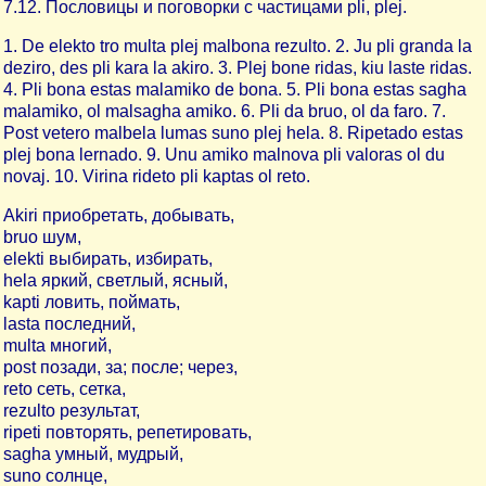
7.12. Пословицы и поговорки с частицами pli, plej.
1. De elekto tro multa plej malbona rezulto. 2. Ju pli granda la
deziro, des pli kara la akiro. 3. Plej bone ridas, kiu laste ridas.
4. Pli bona estas malamiko de bona. 5. Pli bona estas sagha
malamiko, ol malsagha amiko. 6. Pli da bruo, ol da faro. 7.
Post vetero malbela lumas suno plej hela. 8. Ripetado estas
plej bona lernado. 9. Unu amiko malnova pli valoras ol du
novaj. 10. Virina rideto pli kaptas ol reto.
Akiri приобретать, добывать,
bruo шум,
elekti выбирать, избирать,
hela яркий, светлый, ясный,
kapti ловить, поймать,
lasta последний,
multa многий,
post позади, за; после; через,
reto сеть, сетка,
rezulto результат,
ripeti повторять, репетировать,
sagha умный, мудрый,
suno солнце,