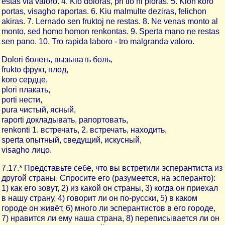
estas via valoro. 4. Kio doloras, pri tio ni ploras. 5. Kion koro
portas, visagho raportas. 6. Kiu malmulte deziras, felichon
akiras. 7. Lernado sen fruktoj ne restas. 8. Ne venas monto al
monto, sed homo homon renkontas. 9. Sperta mano ne restas
sen pano. 10. Tro rapida laboro - tro malgranda valoro.
Dolori болеть, вызывать боль,
frukto фрукт, плод,
koro сердце,
plori плакать,
porti нести,
pura чистый, ясный,
raporti докладывать, рапортовать,
renkonti 1. встречать, 2. встречать, находить,
sperta опытный, сведущий, искусный,
visagho лицо.
7.17.* Представьте себе, что вы встретили эсперантиста из
другой страны. Спросите его (разумеется, на эсперанто):
1) как его зовут, 2) из какой он страны, 3) когда он приехал
в нашу страну, 4) говорит ли он по-русски, 5) в каком
городе он живёт, 6) много ли эсперантистов в его городе,
7) нравится ли ему наша страна, 8) переписывается ли он