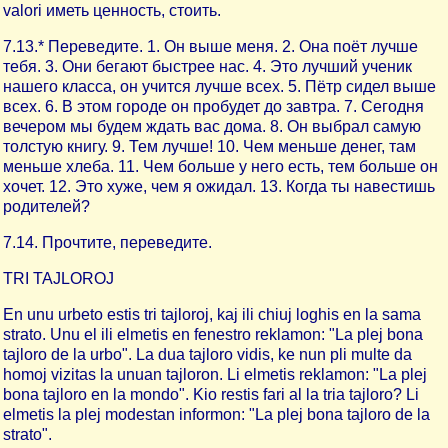
valori иметь ценность, стоить.
7.13.* Переведите. 1. Он выше меня. 2. Она поёт лучше
тебя. 3. Они бегают быстрее нас. 4. Это лучший ученик
нашего класса, он учится лучше всех. 5. Пётр сидел выше
всех. 6. В этом городе он пробудет до завтра. 7. Сегодня
вечером мы будем ждать вас дома. 8. Он выбрал самую
толстую книгу. 9. Тем лучше! 10. Чем меньше денег, там
меньше хлеба. 11. Чем больше у него есть, тем больше он
хочет. 12. Это хуже, чем я ожидал. 13. Когда ты навестишь
родителей?
7.14. Прочтите, переведите.
TRI TAJLOROJ
En unu urbeto estis tri tajloroj, kaj ili chiuj loghis en la sama
strato. Unu el ili elmetis en fenestro reklamon: "La plej bona
tajloro de la urbo". La dua tajloro vidis, ke nun pli multe da
homoj vizitas la unuan tajloron. Li elmetis reklamon: "La plej
bona tajloro en la mondo". Kio restis fari al la tria tajloro? Li
elmetis la plej modestan informon: "La plej bona tajloro de la
strato".