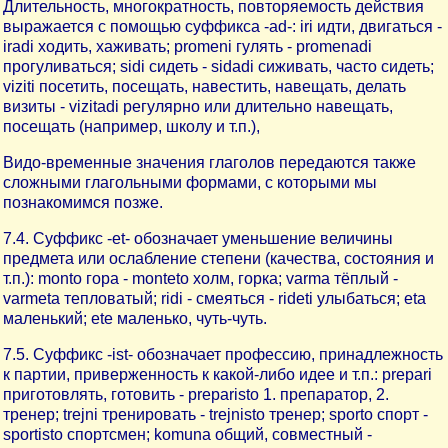
Длительность, многократность, повторяемость действия
выражается с помощью суффикса -ad-: iri идти, двигаться -
iradi ходить, хаживать; promeni гулять - promenadi
прогуливаться; sidi сидеть - sidadi сиживать, часто сидеть;
viziti посетить, посещать, навестить, навещать, делать
визиты - vizitadi регулярно или длительно навещать,
посещать (например, школу и т.п.),
Видо-временные значения глаголов передаются также
сложными глагольными формами, с которыми мы
познакомимся позже.
7.4. Суффикс -et- обозначает уменьшение величины
предмета или ослабление степени (качества, состояния и
т.п.): monto гора - monteto холм, горка; varma тёплый -
varmeta тепловатый; ridi - смеяться - rideti улыбаться; eta
маленький; ete маленько, чуть-чуть.
7.5. Суффикс -ist- обозначает профессию, принадлежность
к партии, приверженность к какой-либо идее и т.п.: prepari
приготовлять, готовить - preparisto 1. препаратор, 2.
тренер; trejni тренировать - trejnisto тренер; sporto спорт -
sportisto спортсмен; komuna общий, совместный -