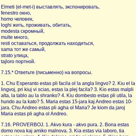
Elmeti (el-met-i) выставлять, экспонировать,
fenestro окно,
homo человек,
loghi жить, проживать, обитать,
modesta скромный,
multe много,
resti оставаться, продолжать находиться,
sama тот же самый,
strato улица,
tajloro портной.
7.15.* Ответьте (письменно) на вопросы.
1. Chu Esperanto estas pli facila ol la angla lingvo? 2. Kiu el la
lingvoj, pri kiuj vi scias, estas la plej facila? 3. Kio estas malpli
alta, la tablo au la shranko? 4. Kiu dombesto estas pli utila, la
hundo au la kato? 5. Maria estas 15-jara kaj Andreo estas 10-
jara. Chu Andreo estas pli agha ol Maria? Je kiom da jaroj
Maria estas pli agha ol Andreo.
7.16. PROVERBOJ. 1. Akvo kura - akvo pura. 2. Bona estas
domo nova kaj amiko malnova. 3. Kia estas via laboro, tia