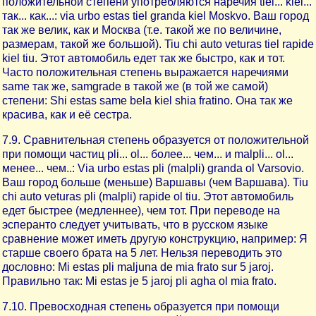
положительной степени употребляются наречия tiel... kiel...
так... как...: via urbo estas tiel granda kiel Moskvo. Ваш город
так же велик, как и Москва (т.е. такой же по величине,
размерам, такой же большой). Tiu chi auto veturas tiel rapide
kiel tiu. Этот автомобиль едет так же быстро, как и тот.
Часто положительная степень выражается наречиями
same так же, samgrade в такой же (в той же самой)
степени: Shi estas same bela kiel shia fratino. Она так же
красива, как и её сестра.
7.9. Сравнительная степень образуется от положительной
при помощи частиц pli... ol... более... чем... и malpli... ol...
менее... чем..: Via urbo estas pli (malpli) granda ol Varsovio.
Ваш город больше (меньше) Варшавы (чем Варшава). Tiu
chi auto veturas pli (malpli) rapide ol tiu. Этот автомобиль
едет быстрее (медленнее), чем тот. При переводе на
эсперанто следует учитывать, что в русском языке
сравнение может иметь другую конструкцию, например: Я
старше своего брата на 5 лет. Нельзя переводить это
дословно: Mi estas pli maljuna de mia frato sur 5 jaroj.
Правильно так: Mi estas je 5 jaroj pli agha ol mia frato.
7.10. Превосходная степень образуется при помощи