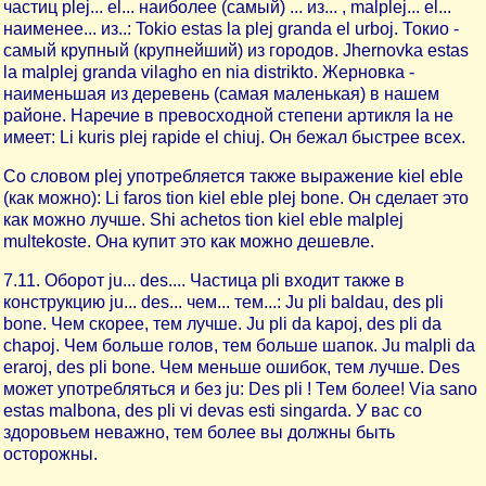
частиц plej... el... наиболее (самый) ... из... , malplej... el...
наименее... из..: Tokio estas la plej granda el urboj. Токио -
самый крупный (крупнейший) из городов. Jhernovka estas
la malplej granda vilagho en nia distrikto. Жерновка -
наименьшая из деревень (самая маленькая) в нашем
районе. Наречие в превосходной степени артикля la не
имеет: Li kuris plej rapide el chiuj. Он бежал быстрее всех.
Со словом plej употребляется также выражение kiel eble
(как можно): Li faros tion kiel eble plej bone. Он сделает это
как можно лучше. Shi achetos tion kiel eble malplej
multekoste. Она купит это как можно дешевле.
7.11. Оборот ju... des.... Частица pli входит также в
конструкцию ju... des... чем... тем...: Ju pli baldau, des pli
bone. Чем скорее, тем лучше. Ju pli da kapoj, des pli da
chapoj. Чем больше голов, тем больше шапок. Ju malpli da
eraroj, des pli bone. Чем меньше ошибок, тем лучше. Des
может употребляться и без ju: Des pli ! Тем более! Via sano
estas malbona, des pli vi devas esti singarda. У вас со
здоровьем неважно, тем более вы должны быть
осторожны.