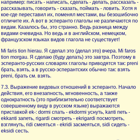
например: писать - написать, сделать - делать, рассказать -
рассказывать, говорить - сказать, поймать - ловить. Хотя я
кое-где переставил их, поменял местами, вы безошибочно
отличите их. А вот в эсперанто глаголы не различаются по
видам. Казалось бы, это странно. Ведь разница между
видами очевидна. Но ведь и в английском, немецком,
французском языках видов глагола не существует!
Mi faris tion hierau. Я сделал это (делал это) вчера. Mi faros
tion morgau. Я сделаю (буду делать) это завтра. Поэтому в
эсперанто-русских словарях глаголы приводятся так: preni
брать, взять, а в русско-эсперантских обычно так: взять
preni, брать см. взять.
7.3. Выражение видовых отношений в эсперанто. Начало
действия, его внезапность, мгновенность, а также
однократность (это приблизительно соответствует
совершенному виду в русском языке) выражаются
приставкой ek-: dormi спать - ekdormi уснуть, kanti петь -
ekkanti запеть, rigardi смотреть - ekrigardi посмотреть,
взглянуть, ridi смеяться - ekridi засмеяться, sidi сидеть -
eksidi сесть.