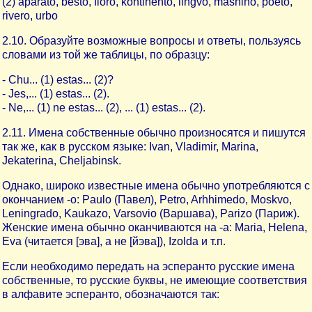
(2) aparato, besto, floro, kontinento, lingvo, mashino, poeto,
rivero, urbo
2.10. Образуйте возможные вопросы и ответы, пользуясь
словами из той же таблицы, по образцу:
- Chu... (1) estas... (2)?
- Jes,... (1) estas... (2).
- Ne,... (1) ne estas... (2), ... (1) estas... (2).
2.11. Имена собственные обычно произносятся и пишутся
так же, как в русском языке: Ivan, Vladimir, Marina,
Jekaterina, Cheljabinsk.
Однако, широко известные имена обычно употребляются с
окончанием -o: Paulo (Павел), Petro, Arhhimedo, Moskvo,
Leningrado, Kaukazo, Varsovio (Варшава), Parizo (Париж).
Женские имена обычно оканчиваются на -a: Maria, Helena,
Eva (читается [эва], а не [йэва]), Izolda и т.п.
Если необходимо передать на эсперанто русские имена
собственные, то русские буквы, не имеющие соответствия
в алфавите эсперанто, обозначаются так: