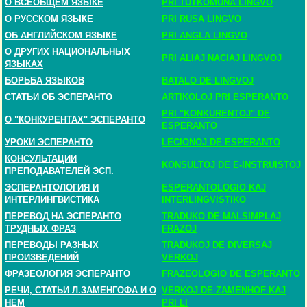
О ВСЕОБЩЕМ ЯЗЫКЕ
PRI TUTKOMUNA LINGVO
О РУССКОМ ЯЗЫКЕ
PRI RUSA LINGVO
ОБ АНГЛИЙСКОМ ЯЗЫКЕ
PRI ANGLA LINGVO
О ДРУГИХ НАЦИОНАЛЬНЫХ
PRI ALIAJ NACIAJ LINGVOJ
ЯЗЫКАХ
БОРЬБА ЯЗЫКОВ
BATALO DE LINGVOJ
СТАТЬИ ОБ ЭСПЕРАНТО
ARTIKOLOJ PRI ESPERANTO
PRI "KONKURENTOJ" DE
О "КОНКУРЕНТАХ" ЭСПЕРАНТО
ESPERANTO
УРОКИ ЭСПЕРАНТО
LECIONOJ DE ESPERANTO
КОНСУЛЬТАЦИИ
KONSULTOJ DE E-INSTRUISTOJ
ПРЕПОДАВАТЕЛЕЙ ЭСП.
ЭСПЕРАНТОЛОГИЯ И
ESPERANTOLOGIO KAJ
ИНТЕРЛИНГВИСТИКА
INTERLINGVISTIKO
ПЕРЕВОД НА ЭСПЕРАНТО
TRADUKO DE MALSIMPLAJ
ТРУДНЫХ ФРАЗ
FRAZOJ
ПЕРЕВОДЫ РАЗНЫХ
TRADUKOJ DE DIVERSAJ
ПРОИЗВЕДЕНИЙ
VERKOJ
ФРАЗЕОЛОГИЯ ЭСПЕРАНТО
FRAZEOLOGIO DE ESPERANTO
РЕЧИ, СТАТЬИ Л.ЗАМЕНГОФА И О
VERKOJ DE ZAMENHOF KAJ
НЕМ
PRI LI