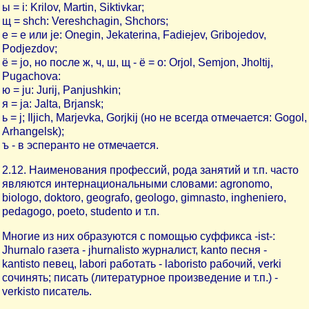
ы = i: Krilov, Martin, Siktivkar;
щ = shch: Vereshchagin, Shchors;
е = е или je: Onegin, Jekaterina, Fadiejev, Gribojedov,
Podjezdov;
ё = jo, но после ж, ч, ш, щ - ё = o: Orjol, Semjon, Jholtij,
Pugachova:
ю = ju: Jurij, Panjushkin;
я = ja: Jalta, Brjansk;
ь = j; Iljich, Marjevka, Gorjkij (но не всегда отмечается: Gogol,
Arhangelsk);
ъ - в эсперанто не отмечается.
2.12. Наименования профессий, рода занятий и т.п. часто
являются интернациональными словами: agronomo,
biologo, doktoro, geografo, geologo, gimnasto, ingheniero,
pedagogo, poeto, studento и т.п.
Многие из них образуются с помощью суффикса -ist-:
Jhurnalo газета - jhurnalisto журналист, kanto песня -
kantisto певец, labori работать - laboristo рабочий, verki
сочинять; писать (литературное произведение и т.п.) -
verkisto писатель.