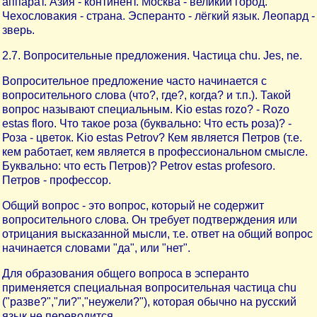
аппарат. Азия - континент. Москва - великий город.
Чехословакия - страна. Эсперанто - лёгкий язык. Леопард -
зверь.
2.7. Вопросительные предложения. Частица chu. Jes, ne.
Вопросительное предложение часто начинается с
вопросительного слова (что?, где?, когда? и т.п.). Такой
вопрос называют специальным. Kio estas rozo? - Rozo
estas floro. Что такое роза (буквально: Что есть роза)? -
Роза - цветок. Kio estas Petrov? Кем является Петров (т.е.
кем работает, кем является в профессиональном смысле.
Буквально: что есть Петров)? Petrov estas profesoro.
Петров - профессор.
Общий вопрос - это вопрос, который не содержит
вопросительного слова. Он требует подтверждения или
отрицания высказанной мысли, т.е. ответ на общий вопрос
начинается словами "да", или "нет".
Для образования общего вопроса в эсперанто
применяется специальная вопросительная частица chu
("разве?","ли?","неужели?"), которая обычно на русский
язык не переводится.