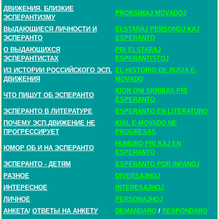
ДВИЖЕНИЯ, БЛИЗКИЕ
PROKSIMAJ MOVADOJ
ЭСПЕРАНТИЗМУ
ВЫДАЮЩИЕСЯ ЛИЧНОСТИ И
ELSTARAJ PERSONOJ KAJ
ЭСПЕРАНТО
ESPERANTO
О ВЫДАЮЩИХСЯ
PRI ELSTARAJ
ЭСПЕРАНТИСТАХ
ESPERANTISTOJ
ИЗ ИСТОРИИ РОССИЙСКОГО ЭСП.
EL HISTORIO DE RUSIA E-
ДВИЖЕНИЯ
MOVADO
KION ONI SKRIBAS PRI
ЧТО ПИШУТ ОБ ЭСПЕРАНТО
ESPERANTO
ЭСПЕРАНТО В ЛИТЕРАТУРЕ
ESPERANTO EN LITERATURO
ПОЧЕМУ ЭСП.ДВИЖЕНИЕ НЕ
KIAL E-MOVADO NE
ПРОГРЕССИРУЕТ
PROGRESAS
HUMURO PRI KAJ EN
ЮМОР ОБ И НА ЭСПЕРАНТО
ESPERANTO
ЭСПЕРАНТО - ДЕТЯМ
ESPERANTO POR INFANOJ
РАЗНОЕ
DIVERSAJHOJ
ИНТЕРЕСНОЕ
INTERESAJHOJ
ЛИЧНОЕ
PERSONAJHOJ
АНКЕТА
/
ОТВЕТЫ НА АНКЕТУ
DEMANDARO
/
RESPONDARO