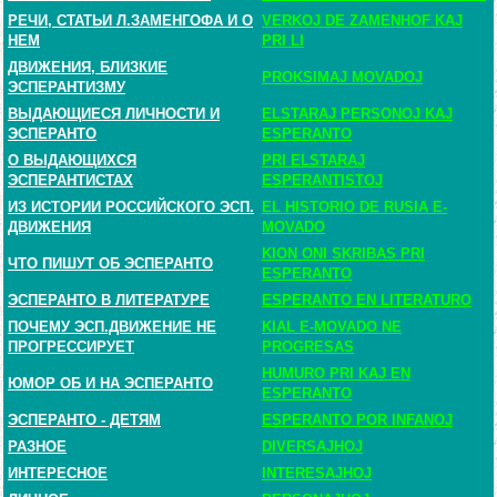
РЕЧИ, СТАТЬИ Л.ЗАМЕНГОФА И О
VERKOJ DE ZAMENHOF KAJ
НЕМ
PRI LI
ДВИЖЕНИЯ, БЛИЗКИЕ
PROKSIMAJ MOVADOJ
ЭСПЕРАНТИЗМУ
ВЫДАЮЩИЕСЯ ЛИЧНОСТИ И
ELSTARAJ PERSONOJ KAJ
ЭСПЕРАНТО
ESPERANTO
О ВЫДАЮЩИХСЯ
PRI ELSTARAJ
ЭСПЕРАНТИСТАХ
ESPERANTISTOJ
ИЗ ИСТОРИИ РОССИЙСКОГО ЭСП.
EL HISTORIO DE RUSIA E-
ДВИЖЕНИЯ
MOVADO
KION ONI SKRIBAS PRI
ЧТО ПИШУТ ОБ ЭСПЕРАНТО
ESPERANTO
ЭСПЕРАНТО В ЛИТЕРАТУРЕ
ESPERANTO EN LITERATURO
ПОЧЕМУ ЭСП.ДВИЖЕНИЕ НЕ
KIAL E-MOVADO NE
ПРОГРЕССИРУЕТ
PROGRESAS
HUMURO PRI KAJ EN
ЮМОР ОБ И НА ЭСПЕРАНТО
ESPERANTO
ЭСПЕРАНТО - ДЕТЯМ
ESPERANTO POR INFANOJ
РАЗНОЕ
DIVERSAJHOJ
ИНТЕРЕСНОЕ
INTERESAJHOJ