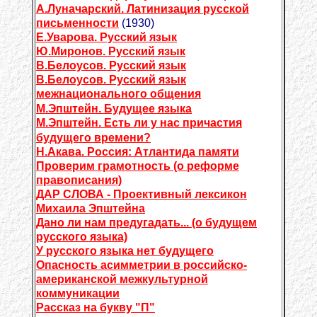
А.Луначарский. Латинизация русской
письменности
(1930)
Е.Уварова. Русский язык
Ю.Миронов. Русский язык
В.Белоусов. Русский язык
В.Белоусов. Русский язык
межнационального общения
М.Эпштейн. Будущее языка
М.Эпштейн. Есть ли у нас причастия
будущего времени?
Н.Акава. Россия: Атлантида памяти
Проверим грамотность (о реформе
правописания)
ДАР СЛОВА - Проективный лексикон
Михаила Эпштейна
Дано ли нам предугадать... (о будущем
русского языка)
У русского языка нет будущего
Опасность асимметрии в российско-
американской межкультурной
коммуникации
Рассказ на букву "П"