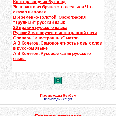
Контрразведчик-буквоед
Эсперанто из брянского леса, или Что
сказал шаповал
В.Яременко-Толстой. Орфография
"Трудный" русский язык
26 правил русского языка
Русский мат звучит в иностранной речи
Словарь "иностранных" матов
А.В.Колегов. Самопонятность новых слов
в русском языке
А.В.Колегов. Руссификация русского
языка
Промокоды бетбум
промокоды бетбум