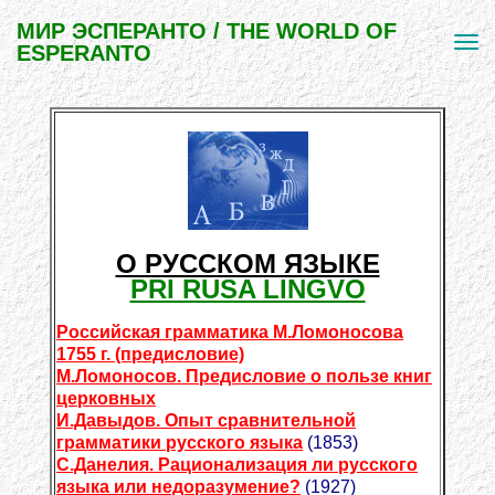
МИР ЭСПЕРАНТО / THE WORLD OF
ESPERANTO
О РУССКОМ ЯЗЫКЕ
PRI RUSA LINGVO
Российская грамматика М.Ломоносова
1755 г. (предисловие)
М.Ломоносов. Предисловие о пользе книг
церковных
И.Давыдов. Опыт сравнительной
грамматики русского языка
(1853)
С.Данелия. Рационализация ли русского
языка или недоразумение?
(1927)