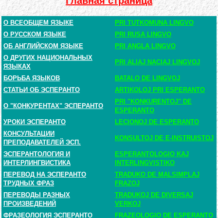
Главная страница
О ВСЕОБЩЕМ ЯЗЫКЕ
PRI TUTKOMUNA LINGVO
О РУССКОМ ЯЗЫКЕ
PRI RUSA LINGVO
ОБ АНГЛИЙСКОМ ЯЗЫКЕ
PRI ANGLA LINGVO
О ДРУГИХ НАЦИОНАЛЬНЫХ
PRI ALIAJ NACIAJ LINGVOJ
ЯЗЫКАХ
БОРЬБА ЯЗЫКОВ
BATALO DE LINGVOJ
СТАТЬИ ОБ ЭСПЕРАНТО
ARTIKOLOJ PRI ESPERANTO
PRI "KONKURENTOJ" DE
О "КОНКУРЕНТАХ" ЭСПЕРАНТО
ESPERANTO
УРОКИ ЭСПЕРАНТО
LECIONOJ DE ESPERANTO
КОНСУЛЬТАЦИИ
KONSULTOJ DE E-INSTRUISTOJ
ПРЕПОДАВАТЕЛЕЙ ЭСП.
ЭСПЕРАНТОЛОГИЯ И
ESPERANTOLOGIO KAJ
ИНТЕРЛИНГВИСТИКА
INTERLINGVISTIKO
ПЕРЕВОД НА ЭСПЕРАНТО
TRADUKO DE MALSIMPLAJ
ТРУДНЫХ ФРАЗ
FRAZOJ
ПЕРЕВОДЫ РАЗНЫХ
TRADUKOJ DE DIVERSAJ
ПРОИЗВЕДЕНИЙ
VERKOJ
ФРАЗЕОЛОГИЯ ЭСПЕРАНТО
FRAZEOLOGIO DE ESPERANTO