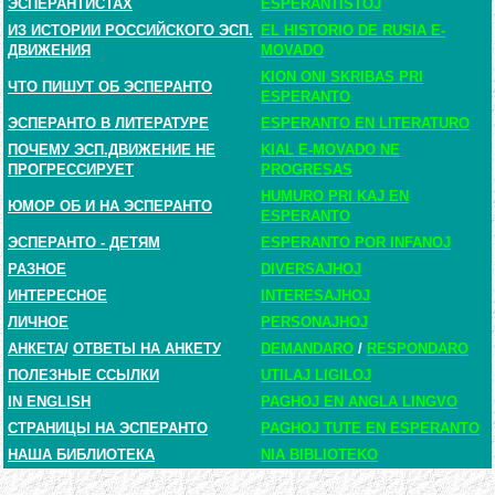
ЭСПЕРАНТИСТАХ
ESPERANTISTOJ
ИЗ ИСТОРИИ РОССИЙСКОГО ЭСП.
EL HISTORIO DE RUSIA E-
ДВИЖЕНИЯ
MOVADO
KION ONI SKRIBAS PRI
ЧТО ПИШУТ ОБ ЭСПЕРАНТО
ESPERANTO
ЭСПЕРАНТО В ЛИТЕРАТУРЕ
ESPERANTO EN LITERATURO
ПОЧЕМУ ЭСП.ДВИЖЕНИЕ НЕ
KIAL E-MOVADO NE
ПРОГРЕССИРУЕТ
PROGRESAS
HUMURO PRI KAJ EN
ЮМОР ОБ И НА ЭСПЕРАНТО
ESPERANTO
ЭСПЕРАНТО - ДЕТЯМ
ESPERANTO POR INFANOJ
РАЗНОЕ
DIVERSAJHOJ
ИНТЕРЕСНОЕ
INTERESAJHOJ
ЛИЧНОЕ
PERSONAJHOJ
АНКЕТА
/
ОТВЕТЫ НА АНКЕТУ
DEMANDARO
/
RESPONDARO
ПОЛЕЗНЫЕ ССЫЛКИ
UTILAJ LIGILOJ
IN ENGLISH
PAGHOJ EN ANGLA LINGVO
СТРАНИЦЫ НА ЭСПЕРАНТО
PAGHOJ TUTE EN ESPERANTO
НАША БИБЛИОТЕКА
NIA BIBLIOTEKO