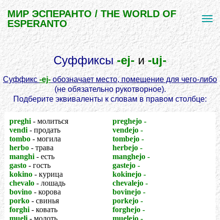
МИР ЭСПЕРАНТО / THE WORLD OF
ESPERANTO
Суффиксы
-ej-
и
-uj-
Суффикс
-ej-
обозначает место, помещение для чего-либо
(не обязательно рукотворное).
Подберите эквиваленты к словам в правом столбце:
preghi
- молиться
preghejo -
церковь
vendi
- продать
vendejo -
магазин
tombo
- могила
tombejo -
кладбище
herbo
- трава
herbejo -
луг
manghi
- есть
manghejo -
столовая
gasto
- гость
gastejo -
гостиница
kokino
- курица
kokinejo -
курятник
chevalo
- лошадь
chevalejo -
конюшня
bovino
- корова
bovinejo -
коровник
porko
- свинья
porkejo -
свинарник
forghi
- ковать
forghejo -
кузница
mueli
- молоть
muelejo -
мельница