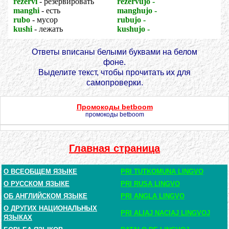
rezervi
- резервировать
rezervujo -
резервуар
manghi
- есть
manghujo -
кормушка
rubo
- мусор
rubujo -
мусорник
kushi
- лежать
kushujo -
ложе
Ответы вписаны белыми буквами на белом
фоне.
Выделите текст, чтобы прочитать их для
самопроверки.
Промокоды betboom
промокоды betboom
Главная страница
О ВСЕОБЩЕМ ЯЗЫКЕ
PRI TUTKOMUNA LINGVO
О РУССКОМ ЯЗЫКЕ
PRI RUSA LINGVO
ОБ АНГЛИЙСКОМ ЯЗЫКЕ
PRI ANGLA LINGVO
О ДРУГИХ НАЦИОНАЛЬНЫХ
PRI ALIAJ NACIAJ LINGVOJ
ЯЗЫКАХ