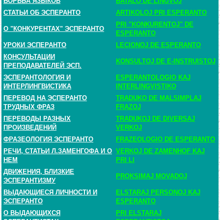
БОРЬБА ЯЗЫКОВ
BATALO DE LINGVOJ
СТАТЬИ ОБ ЭСПЕРАНТО
ARTIKOLOJ PRI ESPERANTO
PRI "KONKURENTOJ" DE
О "КОНКУРЕНТАХ" ЭСПЕРАНТО
ESPERANTO
УРОКИ ЭСПЕРАНТО
LECIONOJ DE ESPERANTO
КОНСУЛЬТАЦИИ
KONSULTOJ DE E-INSTRUISTOJ
ПРЕПОДАВАТЕЛЕЙ ЭСП.
ЭСПЕРАНТОЛОГИЯ И
ESPERANTOLOGIO KAJ
ИНТЕРЛИНГВИСТИКА
INTERLINGVISTIKO
ПЕРЕВОД НА ЭСПЕРАНТО
TRADUKO DE MALSIMPLAJ
ТРУДНЫХ ФРАЗ
FRAZOJ
ПЕРЕВОДЫ РАЗНЫХ
TRADUKOJ DE DIVERSAJ
ПРОИЗВЕДЕНИЙ
VERKOJ
ФРАЗЕОЛОГИЯ ЭСПЕРАНТО
FRAZEOLOGIO DE ESPERANTO
РЕЧИ, СТАТЬИ Л.ЗАМЕНГОФА И О
VERKOJ DE ZAMENHOF KAJ
НЕМ
PRI LI
ДВИЖЕНИЯ, БЛИЗКИЕ
PROKSIMAJ MOVADOJ
ЭСПЕРАНТИЗМУ
ВЫДАЮЩИЕСЯ ЛИЧНОСТИ И
ELSTARAJ PERSONOJ KAJ
ЭСПЕРАНТО
ESPERANTO
О ВЫДАЮЩИХСЯ
PRI ELSTARAJ