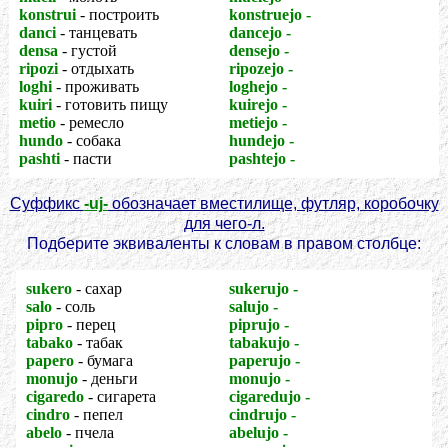
konstrui
- построить
konstruejo -
стройплощадка
danci
- танцевать
dancejo -
танцплощадка
densa
- густой
densejo -
чаща
ripozi
- отдыхать
ripozejo -
дом отдыха
loghi
- проживать
loghejo -
квартира
kuiri
- готовить пищу
kuirejo -
кухня
metio
- ремесло
metiejo -
мастерская
hundo
- собака
hundejo -
псарня
pashti
- пасти
pashtejo -
пастбище
Суффикс
-uj-
обозначает вместилище, футляр, коробочку
для чего-л.
Подберите эквиваленты к словам в правом столбце:
sukero
- сахар
sukerujo -
сахарница
salo
- соль
salujo -
солонка
pipro
- перец
piprujo -
перечница
tabako
- табак
tabakujo -
табакерка
papero
- бумага
paperujo -
папка для бумаг
monujo
- деньги
monujo -
кошелек
cigaredo
- сигарета
cigaredujo -
портсигар
cindro
- пепел
cindrujo -
пепельница
abelo
- пчела
abelujo -
улей