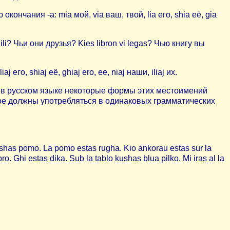
чания -а: mia мой, via ваш, твой, lia его, shia её, gia
li? Чьи они друзья? Kies libron vi legas? Чью книгу вы
, shiaj её, ghiaj ero, ee, niaj наши, iliaj их.
о в русском языке некоторые формы этих местоимений
ное должны употребляться в одинаковых грамматических
ushas pomo. La pomo estas rugha. Kio ankorau estas sur la
o. Ghi estas dika. Sub la tablo kushas blua pilko. Mi iras al la