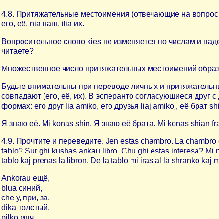
4.8. Притяжательные местоимения (отвечающие на вопрос kie
его, её, nia наш, ilia их.
Вопросительное слово kies не изменяется по числам и падежам
читаете?
Множественное число притяжательных местоимений образуется пр
Будьте внимательны при переводе личных и притяжательны
совпадают (его, её, их). В эсперанто согласующиеся дру
формах: его друг lia amiko, его друзья liaj amikoj, её брат shia
Я знаю её. Mi konas shin. Я знаю её брата. Mi konas shian fra
4.9. Прочтите и переведите. Jen estas chambro. La chambro est
tablo? Sur ghi kushas ankau libro. Chu ghi estas interesa? Mi ne
tablo kaj prenas la libron. De la tablo mi iras al la shranko kaj m
Ankorau ещё,
blua синий,
che у, при, за,
dika толстый,
pilko мяч,