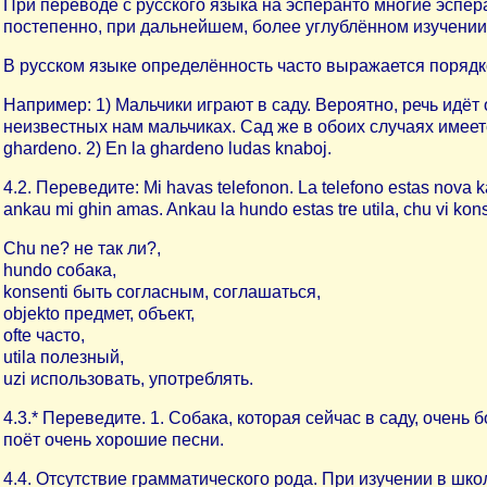
При переводе с русского языка на эсперанто многие эспер
постепенно, при дальнейшем, более углублённом изучении яз
В русском языке определённость часто выражается порядк
Например: 1) Мальчики играют в саду. Вероятно, речь идёт 
неизвестных нам мальчиках. Сад же в обоих случаях имеется
ghardeno. 2) En la ghardeno ludas knaboj.
4.2. Переведите: Mi havas telefonon. La telefono estas nova ka
ankau mi ghin amas. Ankau la hundo estas tre utila, chu vi kons
Chu ne? не так ли?,
hundo собака,
konsenti быть согласным, соглашаться,
objekto предмет, объект,
ofte часто,
utila полезный,
uzi использовать, употреблять.
4.3.* Переведите. 1. Собака, которая сейчас в саду, очень 
поёт очень хорошие песни.
4.4. Отсутствие грамматического рода. При изучении в шк