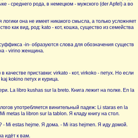
ке - среднего рода, в немецком - мужского (der Apfel) а во
я логики она не имеет никакого смысла, а только усложняет
во как вид, род: kato - кот, кошка, существо из семейства
суффикса -in- образуются слова для обозначения существ
на - virino женщина.
ачестве приставки: virkato - кот, virkoko - петух. Но если
kaj kokino петух и курица.
и. La libro kushas sur la breto. Книга лежит на полке. En la
гов употребляется винительный падеж: Li staras en la
i metas la libron sur la tablon. Я кладу книгу на стол.
 Mi estas hejme. Я дома. - Mi iras hejmen. Я иду домой.
на идёт к вам.