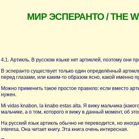
МИР ЭСПЕРАНТО / THE 
4.1. Артикль. В русском языке нет артиклей, поэтому они 
В эсперанто существует только один определённый артикль 
перед глазами, или каким-то образом ясно, какой именно п
Можно применить такое простое правило: если вместо артик
нужен.
Mi vidas knabon, la knabo estas alta. Я вижу мальчика (како
мальчике, а о том, которого я вижу в данный момент, об это
На русский язык артикль обычно не переводится, но иногда лу
interesa. Она читает книгу. Эта книга очень интересная.