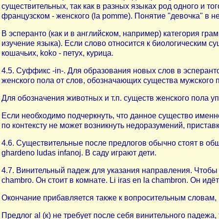
существительных, так как в разных языках род одного и того
французском - женского (la pomme). Понятие "девочка" в н
В эсперанто (как и в английском, например) категория грам
изучение языка). Если слово относится к биологическим суще
кошачьих, koko - петух, курица.
4.5. Суффикс -in-. Для образования новых слов в эспера
женского пола от слов, обозначающих существа мужского пола: 
Для обозначения животных и т.п. существ женского пола упот
Если необходимо подчеркнуть, что данное существо именно му
по контексту не может возникнуть недоразумений, приставку v
4.6. Существительные после предлогов обычно стоят в общем па
ghardeno ludas infanoj. В саду играют дети.
4.7. Винительный падеж для указания направления. Чтобы 
chambro. Он стоит в комнате. Li iras en la chambron. Он идёт в
Окончание прибавляется также к вопросительным словам, наре
Предлог al (к) не требует после себя винительного падежа, т