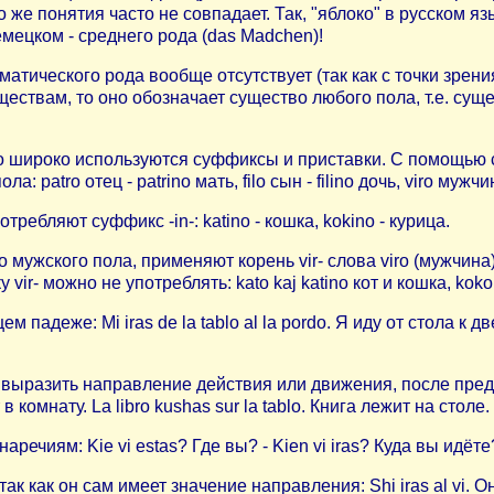
 же понятия часто не совпадает. Так, "яблоко" в русском язы
емецком - среднего рода (das Madchen)!
матического рода вообще отсутствует (так как с точки зрени
ствам, то оно обозначает существо любого пола, т.е. сущест
нто широко используются суффиксы и приставки. С помощью 
patro отец - patrino мать, filo сын - filino дочь, viro мужчи
ребляют суффикс -in-: katino - кошка, kokino - курица.
жского пола, применяют корень vir- слова viro (мужчина) в к
ir- можно не употреблять: kato kaj katino кот и кошка, koko 
деже: Mi iras de la tablo al la pordo. Я иду от стола к двер
выразить направление действия или движения, после предло
 комнату. La libro kushas sur la tablo. Книга лежит на столе. M
чиям: Kie vi estas? Где вы? - Kien vi iras? Куда вы идёте? -
ак как он сам имеет значение направления: Shi iras al vi. О