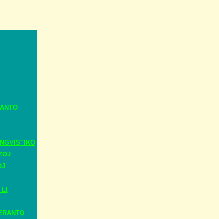
RANTO
NGVISTIKO
ZOJ
OJ
 LI
ERANTO