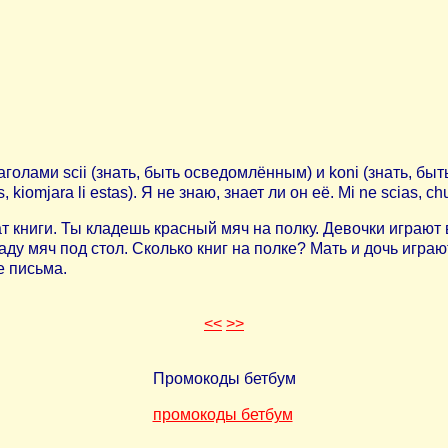
лами scii (знать, быть осведомлённым) и koni (знать, быть 
s, kiomjara li estas). Я не знаю, знает ли он её. Mi ne scias, chu
ат книги. Ты кладешь красный мяч на полку. Девочки играют 
ду мяч под стол. Сколько книг на полке? Мать и дочь играю
е письма.
<<
>>
Промокоды бетбум
промокоды бетбум