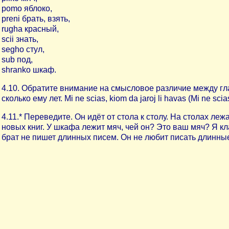
pomo яблоко,
preni брать, взять,
rugha красный,
scii знать,
segho стул,
sub под,
shranko шкаф.
4.10. Обратите внимание на смысловое различие между глаго
сколько ему лет. Mi ne scias, kiom da jaroj li havas (Mi ne scia
4.11.* Переведите. Он идёт от стола к столу. На столах леж
новых книг. У шкафа лежит мяч, чей он? Это ваш мяч? Я кла
брат не пишет длинных писем. Он не любит писать длинны