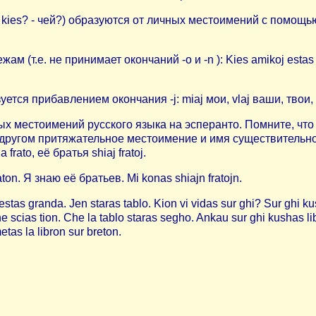
s? - чей?) образуются от личных местоимений с помощью окон
 (т.е. не принимает окончаний -о и -n ): Kies amikoj estas i
ибавлением окончания -j: miaj мои, vlaj ваши, твои, liaj его
х местоимений русского языка на эсперанто. Помните, чт
г с другом притяжательное местоимение и имя существитель
 frato, её братья shiaj fratoj.
ton. Я знаю её братьев. Mi konas shiajn fratojn.
as granda. Jen staras tablo. Kion vi vidas sur ghi? Sur ghi k
 scias tion. Che la tablo staras segho. Ankau sur ghi kushas libr
etas la libron sur breton.