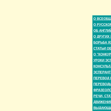
О ВСЕОБ
О РУССКО
ОБ АНГЛИ
О ДРУГИХ
БОРЬБА Я
СТАТЬИ О
О "КОНКУ
УРОКИ ЭС
КОНСУЛЬТ
ЭСПЕРАНТ
ПЕРЕВОД 
ПЕРЕВОДЫ
ФРАЗЕОЛО
РЕЧИ, СТА
ДВИЖЕНИЯ
ВЫДАЮЩИЕ