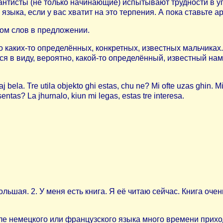
антисты (не только начинающие) испытывают трудности в у
ыка, если у вас хватит на это терпения. А пока ставьте ар
ом слов в предложении.
о каких-то определённых, конкретных, известных мальчиках. 
 в виду, вероятно, какой-то определённый, известный нам. 
j bela. Tre utila objekto ghi estas, chu ne? Mi ofte uzas ghin.
entas? La jhurnalo, kiun mi legas, estas tre interesa.
большая. 2. У меня есть книга. Я её читаю сейчас. Книга оче
оле немецкого или французского языка много времени прих