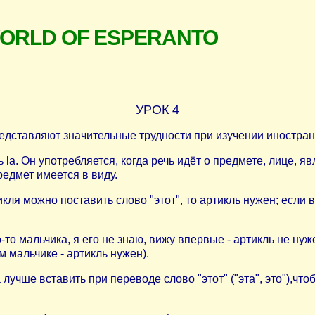
WORLD OF ESPERANTO
УРОК 4
представляют значительные трудности при изучении иностра
la. Он употребляется, когда речь идёт о предмете, лице, я
редмет имеется в виду.
ля можно поставить слово "этот", то артикль нужен; если в
го-то мальчика, я его не знаю, вижу впервые - артикль не ну
м мальчике - артикль нужен).
чше вставить при переводе слово "этот" ("эта", это"),чтобы 