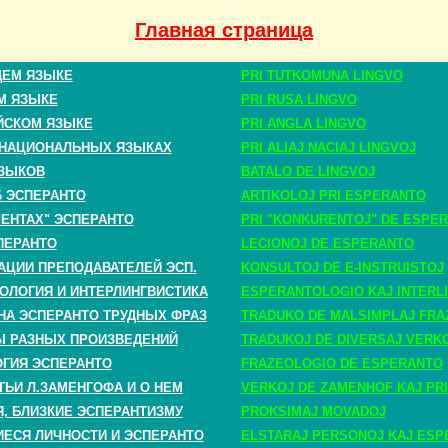
Главная страница
ЩЕМ ЯЗЫКЕ
PRI TUTKOMUNA LINGVO
М ЯЗЫКЕ
PRI RUSA LINGVO
ЙСКОМ ЯЗЫКЕ
PRI ANGLA LINGVO
 НАЦИОНАЛЬНЫХ ЯЗЫКАХ
PRI ALIAJ NACIAJ LINGVOJ
ЗЫКОВ
BATALO DE LINGVOJ
Б ЭСПЕРАНТО
ARTIKOLOJ PRI ESPERANTO
РЕНТАХ" ЭСПЕРАНТО
PRI "KONKURENTOJ" DE ESPE
ПЕРАНТО
LECIONOJ DE ESPERANTO
АЦИИ ПРЕПОДАВАТЕЛЕЙ ЭСП.
KONSULTOJ DE E-INSTRUISTOJ
ОЛОГИЯ И ИНТЕРЛИНГВИСТИКА
ESPERANTOLOGIO KAJ INTERLI
НА ЭСПЕРАНТО ТРУДНЫХ ФРАЗ
TRADUKO DE MALSIMPLAJ FRA
 РАЗНЫХ ПРОИЗВЕДЕНИЙ
TRADUKOJ DE DIVERSAJ VERK
ГИЯ ЭСПЕРАНТО
FRAZEOLOGIO DE ESPERANTO
ТЬИ Л.ЗАМЕНГОФА И О НЕМ
VERKOJ DE ZAMENHOF KAJ PRI
, БЛИЗКИЕ ЭСПЕРАНТИЗМУ
PROKSIMAJ MOVADOJ
СЯ ЛИЧНОСТИ И ЭСПЕРАНТО
ELSTARAJ PERSONOJ KAJ ESP