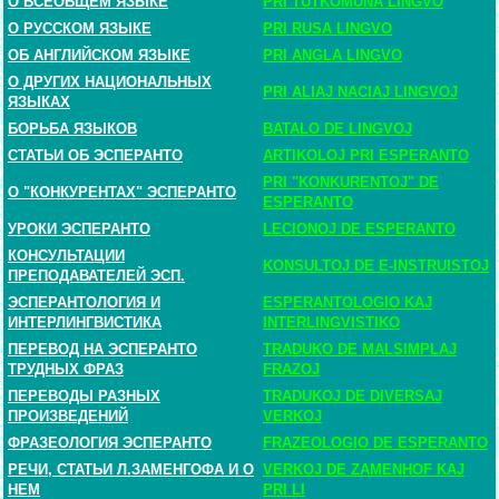
О ВСЕОБЩЕМ ЯЗЫКЕ
PRI TUTKOMUNA LINGVO
О РУССКОМ ЯЗЫКЕ
PRI RUSA LINGVO
ОБ АНГЛИЙСКОМ ЯЗЫКЕ
PRI ANGLA LINGVO
О ДРУГИХ НАЦИОНАЛЬНЫХ
PRI ALIAJ NACIAJ LINGVOJ
ЯЗЫКАХ
БОРЬБА ЯЗЫКОВ
BATALO DE LINGVOJ
СТАТЬИ ОБ ЭСПЕРАНТО
ARTIKOLOJ PRI ESPERANTO
PRI "KONKURENTOJ" DE
О "КОНКУРЕНТАХ" ЭСПЕРАНТО
ESPERANTO
УРОКИ ЭСПЕРАНТО
LECIONOJ DE ESPERANTO
КОНСУЛЬТАЦИИ
KONSULTOJ DE E-INSTRUISTOJ
ПРЕПОДАВАТЕЛЕЙ ЭСП.
ЭСПЕРАНТОЛОГИЯ И
ESPERANTOLOGIO KAJ
ИНТЕРЛИНГВИСТИКА
INTERLINGVISTIKO
ПЕРЕВОД НА ЭСПЕРАНТО
TRADUKO DE MALSIMPLAJ
ТРУДНЫХ ФРАЗ
FRAZOJ
ПЕРЕВОДЫ РАЗНЫХ
TRADUKOJ DE DIVERSAJ
ПРОИЗВЕДЕНИЙ
VERKOJ
ФРАЗЕОЛОГИЯ ЭСПЕРАНТО
FRAZEOLOGIO DE ESPERANTO
РЕЧИ, СТАТЬИ Л.ЗАМЕНГОФА И О
VERKOJ DE ZAMENHOF KAJ
НЕМ
PRI LI