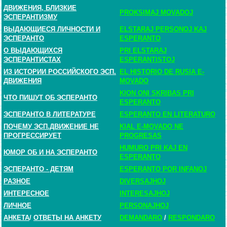
ДВИЖЕНИЯ, БЛИЗКИЕ
PROKSIMAJ MOVADOJ
ЭСПЕРАНТИЗМУ
ВЫДАЮЩИЕСЯ ЛИЧНОСТИ И
ELSTARAJ PERSONOJ KAJ
ЭСПЕРАНТО
ESPERANTO
О ВЫДАЮЩИХСЯ
PRI ELSTARAJ
ЭСПЕРАНТИСТАХ
ESPERANTISTOJ
ИЗ ИСТОРИИ РОССИЙСКОГО ЭСП.
EL HISTORIO DE RUSIA E-
ДВИЖЕНИЯ
MOVADO
KION ONI SKRIBAS PRI
ЧТО ПИШУТ ОБ ЭСПЕРАНТО
ESPERANTO
ЭСПЕРАНТО В ЛИТЕРАТУРЕ
ESPERANTO EN LITERATURO
ПОЧЕМУ ЭСП.ДВИЖЕНИЕ НЕ
KIAL E-MOVADO NE
ПРОГРЕССИРУЕТ
PROGRESAS
HUMURO PRI KAJ EN
ЮМОР ОБ И НА ЭСПЕРАНТО
ESPERANTO
ЭСПЕРАНТО - ДЕТЯМ
ESPERANTO POR INFANOJ
РАЗНОЕ
DIVERSAJHOJ
ИНТЕРЕСНОЕ
INTERESAJHOJ
ЛИЧНОЕ
PERSONAJHOJ
АНКЕТА
/
ОТВЕТЫ НА АНКЕТУ
DEMANDARO
/
RESPONDARO