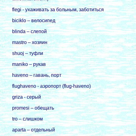
flegi - ухаживать за больным, заботиться
biciklo – велосипед
blinda – слепой
mastro – хозяин
shuoj – туфли
maniko – pукав
haveno – гавань, поpт
flughaveno - аэpопоpт (flug-haveno)
griza - сеpый
promesi – обещать
tro – слишком
aparta – отдельный