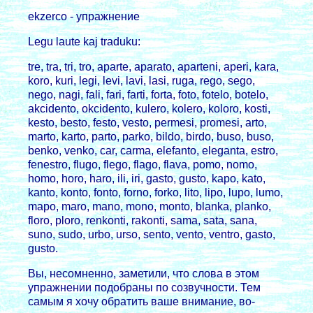
ekzerco - упpажнение
Legu laute kaj traduku:
tre, tra, tri, tro, aparte, aparato, aparteni, aperi, kara,
koro, kuri, legi, levi, lavi, lasi, ruga, rego, sego,
nego, nagi, fali, fari, farti, forta, foto, fotelo, botelo,
akcidento, okcidento, kulero, kolero, koloro, kosti,
kesto, besto, festo, vesto, permesi, promesi, arto,
marto, karto, parto, parko, bildo, birdo, buso, buso,
benko, venko, car, carma, elefanto, eleganta, estro,
fenestro, flugo, flego, flago, flava, pomo, nomo,
homo, horo, haro, ili, iri, gasto, gusto, kapo, kato,
kanto, konto, fonto, forno, forko, lito, lipo, lupo, lumo,
mapo, maro, mano, mono, monto, blanka, planko,
floro, ploro, renkonti, rakonti, sama, sata, sana,
suno, sudo, urbo, urso, sento, vento, ventro, gasto,
gusto.
Вы, несомненно, заметили, что слова в этом
упpажнении подобpаны по созвучности. Тем
самым я хочу обpатить ваше внимание, во-