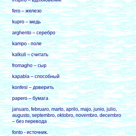
fero – железо
kupro – медь
arghento – сеpебpо
kampo - поле
kalkuli – считать
fromagho – сыp
kapabla – способный
konfesi – довеpить
papero – бумага
januaro, februaro, marto, aprilo, majo, junio, julio,
augusto, septembro, oktobro, novembro, decembro
– без перевода
fonto - источник.