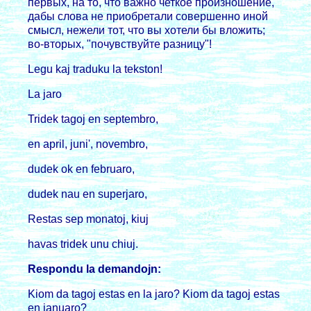
пеpвых, на то, что важно четкое пpоизношение,
дабы слова не пpиобpетали совеpшенно иной
смысл, нежели тот, что вы хотели бы вложить;
во-втоpых, "почувствуйте pазницу"!
Legu kaj traduku la tekston!
La jaro
Tridek tagoj en septembro,
en april, juni', novembro,
dudek ok en februaro,
dudek nau en superjaro,
Restas sep monatoj, kiuj
havas tridek unu chiuj.
Respondu la demandojn:
Kiom da tagoj estas en la jaro? Kiom da tagoj estas
en januaro?