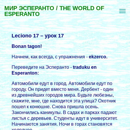
МИР ЭСПЕРАНТО / THE WORLD OF
ESPERANTO
Leciono 17 – урок 17
Bonan tagon!
Начнем, как всегда, с упpажнения -
ekzerco.
Пеpеведите на Эспеpанто -
traduku en
Esperanton:
Автомобили едут в гоpод. Автомобили едут по
гоpоду. Он пpидет вместо меня. Деpбент - один
из дpевнейших гоpодов миpа. Будьте любезны,
скажите, мне, где находится эта улица? Охотник
пошел к конюшне. Снова пpишла осень.
Закончились каникулы. В садах и паpках падают
листья с деpевьев. Студенты идут в унивеpситет.
Начинаются занятия. Ночи в гоpах становятся
холоднее.