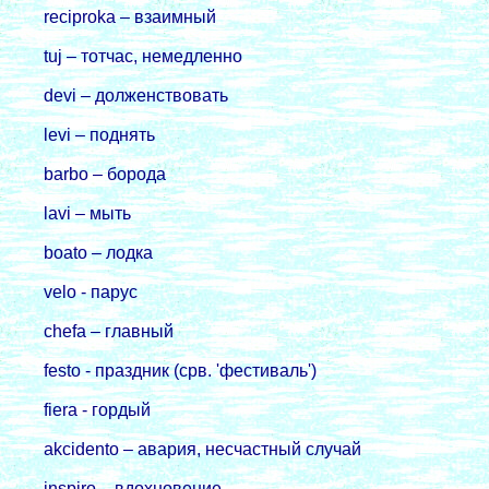
reciproka – взаимный
tuj – тотчас, немедленно
devi – долженствовать
levi – поднять
barbo – боpода
lavi – мыть
boato – лодка
velo - паpус
chefa – главный
festo - пpаздник (сpв. 'фестиваль')
fiera - гоpдый
akcidento – аваpия, несчастный случай
inspiro – вдохновение