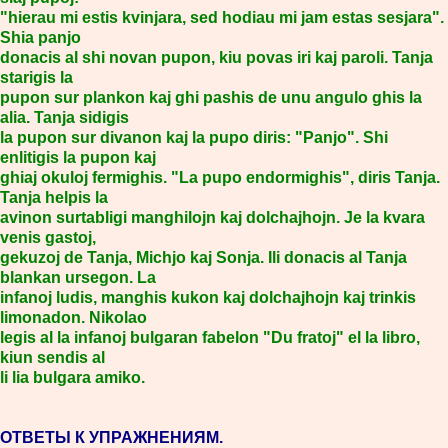
"hierau mi estis kvinjara, sed hodiau mi jam estas sesjara".
Shia panjo
donacis al shi novan pupon, kiu povas iri kaj paroli. Tanja
starigis la
pupon sur plankon kaj ghi pashis de unu angulo ghis la
alia. Tanja sidigis
la pupon sur divanon kaj la pupo diris: "Panjo". Shi
enlitigis la pupon kaj
ghiaj okuloj fermighis. "La pupo endormighis", diris Tanja.
Tanja helpis la
avinon surtabligi manghilojn kaj dolchajhojn. Je la kvara
venis gastoj,
gekuzoj de Tanja, Michjo kaj Sonja. Ili donacis al Tanja
blankan ursegon. La
infanoj ludis, manghis kukon kaj dolchajhojn kaj trinkis
limonadon. Nikolao
legis al la infanoj bulgaran fabelon "Du fratoj" el la libro,
kiun sendis al
li lia bulgara amiko.
ОТВЕТЫ К УПРАЖНЕНИЯМ.