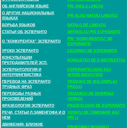
ОБ АНГЛИЙСКОМ ЯЗЫКЕ
PRI ANGLA LINGVO
О ДРУГИХ НАЦИОНАЛЬНЫХ
PRI ALIAJ NACIAJ LINGVOJ
ЯЗЫКАХ
БОРЬБА ЯЗЫКОВ
BATALO DE LINGVOJ
СТАТЬИ ОБ ЭСПЕРАНТО
ARTIKOLOJ PRI ESPERANTO
PRI "KONKURENTOJ" DE
О "КОНКУРЕНТАХ" ЭСПЕРАНТО
ESPERANTO
УРОКИ ЭСПЕРАНТО
LECIONOJ DE ESPERANTO
КОНСУЛЬТАЦИИ
KONSULTOJ DE E-INSTRUISTOJ
ПРЕПОДАВАТЕЛЕЙ ЭСП.
ЭСПЕРАНТОЛОГИЯ И
ESPERANTOLOGIO KAJ
ИНТЕРЛИНГВИСТИКА
INTERLINGVISTIKO
ПЕРЕВОД НА ЭСПЕРАНТО
TRADUKO DE MALSIMPLAJ
ТРУДНЫХ ФРАЗ
FRAZOJ
ПЕРЕВОДЫ РАЗНЫХ
TRADUKOJ DE DIVERSAJ
ПРОИЗВЕДЕНИЙ
VERKOJ
ФРАЗЕОЛОГИЯ ЭСПЕРАНТО
FRAZEOLOGIO DE ESPERANTO
РЕЧИ, СТАТЬИ Л.ЗАМЕНГОФА И О
VERKOJ DE ZAMENHOF KAJ
НЕМ
PRI LI
ДВИЖЕНИЯ, БЛИЗКИЕ
PROKSIMAJ MOVADOJ