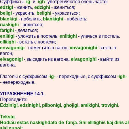
Суффиксы
-ig-
и
-igh-
употребляются очень часто:
edzigi
- женить,
edzighi
- жениться;
beligi
- украсить,
belighi
- украситься;
blankigi
- побелить,
blankighi
- побелеть;
naskighi
- родиться;
farighi
- делаться;
enlitigi
- уложить в постель,
enlitighi
- улечься в постель,
ellitighi
- встать с постели;
envagonigi
- поместить в вагон,
envagonighi
- сесть в
вагон,
elvagonigi
- высадить из вагона,
elvagonighi
- выйти из
вагона.
Глаголы с суффиксом
-ig-
- переходные, с суффиксом
-igh-
- непереходные.
УПРАЖНЕНИЕ 14.1.
Переведите:
Edzinigi, edzinighi, plibonigi, ghojigi, amikighi, trovighi.
Teksto
Hodiau estas naskighdato de Tanja. Shi ellitighis kaj diris al
siaj pupoj: