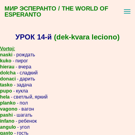
МИР ЭСПЕРАНТО / THE WORLD OF
ESPERANTO
УРОК 14-й
(dek-kvara leciono)
Vortoj:
naski
- рождать
kuko
- пирог
hierau
- вчера
dolcha
- сладкий
donaci
- дарить
tasko
- задача
pupo
- кукла
hela
- светлый, яркий
planko
- пол
vagono
- вагон
pashi
- шагать
infano
- ребенок
angulo
- угол
gasto
- гость