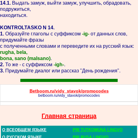
14.1.
Выдать замуж, выйти замуж, улучшить, обрадовать,
подружиться,
находиться.
KONTROLTASKO N 14.
1.
Образуйте глаголы с суффиксом
-ig-
от данных слов,
придумайте фразы
с полученными словами и переведите их на русский язык:
rugha, bela,
bona, sano (malsano)
.
2.
То же - с суффиксом
-igh-
.
3.
Придумайте диалог или рассказ "День рождения".
Betboom.ru/vidy_stavok/promocodes
betboom.ru/vidy_stavok/promocodes
Главная страница
О ВСЕОБЩЕМ ЯЗЫКЕ
PRI TUTKOMUNA LINGVO
О РУССКОМ ЯЗЫКЕ
PRI RUSA LINGVO