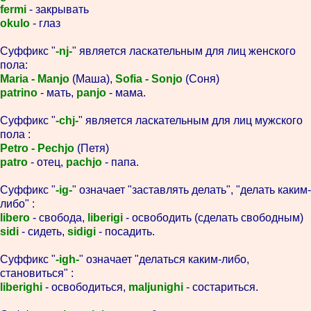
fermi
- закрывать
okulo
- глаз
Суффикс "
-nj-
" является ласкательным для лиц женского
пола:
Maria - Manjo
(Маша),
Sofia - Sonjo
(Соня)
patrino
- мать,
panjo
- мама.
Суффикс "
-chj-
" является ласкательным для лиц мужского
пола :
Petro - Pechjo
(Петя)
patro
- отец,
pachjo
- папа.
Суффикс "
-ig-
" означает "заставлять делать", "делать каким-
либо" :
libero
- свобода,
liberigi
- освободить (сделать свободным)
sidi
- сидеть,
sidigi
- посадить.
Суффикс "
-igh-
" означает "делаться каким-либо,
становиться" :
liberighi
- освободиться,
maljunighi
- состариться.