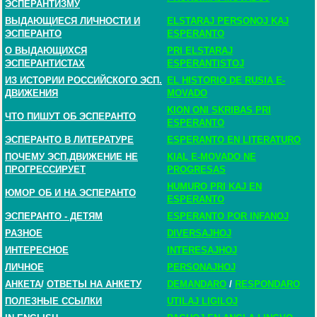
ЭСПЕРАНТИЗМУ
ВЫДАЮЩИЕСЯ ЛИЧНОСТИ И
ELSTARAJ PERSONOJ KAJ
ЭСПЕРАНТО
ESPERANTO
О ВЫДАЮЩИХСЯ
PRI ELSTARAJ
ЭСПЕРАНТИСТАХ
ESPERANTISTOJ
ИЗ ИСТОРИИ РОССИЙСКОГО ЭСП.
EL HISTORIO DE RUSIA E-
ДВИЖЕНИЯ
MOVADO
KION ONI SKRIBAS PRI
ЧТО ПИШУТ ОБ ЭСПЕРАНТО
ESPERANTO
ЭСПЕРАНТО В ЛИТЕРАТУРЕ
ESPERANTO EN LITERATURO
ПОЧЕМУ ЭСП.ДВИЖЕНИЕ НЕ
KIAL E-MOVADO NE
ПРОГРЕССИРУЕТ
PROGRESAS
HUMURO PRI KAJ EN
ЮМОР ОБ И НА ЭСПЕРАНТО
ESPERANTO
ЭСПЕРАНТО - ДЕТЯМ
ESPERANTO POR INFANOJ
РАЗНОЕ
DIVERSAJHOJ
ИНТЕРЕСНОЕ
INTERESAJHOJ
ЛИЧНОЕ
PERSONAJHOJ
АНКЕТА
/
ОТВЕТЫ НА АНКЕТУ
DEMANDARO
/
RESPONDARO
ПОЛЕЗНЫЕ ССЫЛКИ
UTILAJ LIGILOJ