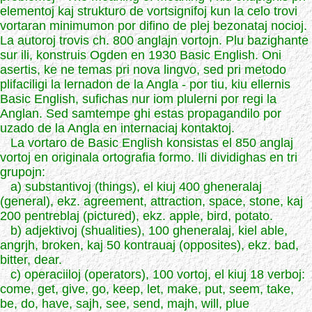
elementoj kaj strukturo de vortsignifoj kun la celo trovi
vortaran minimumon por difino de plej bezonataj nocioj.
La autoroj trovis ch. 800 anglajn vortojn. Plu bazighante
sur ili, konstruis Ogden en 1930 Basic English. Oni
asertis, ke ne temas pri nova lingvo, sed pri metodo
plifaciligi la lernadon de la Angla - por tiu, kiu ellernis
Basic English, sufichas nur iom plulerni por regi la
Anglan. Sed samtempe ghi estas propagandilo por
uzado de la Angla en internaciaj kontaktoj.
La vortaro de Basic English konsistas el 850 anglaj
vortoj en originala ortografia formo. Ili dividighas en tri
grupojn:
a) substantivoj (things), el kiuj 400 gheneralaj
(general), ekz. agreement, attraction, space, stone, kaj
200 pentreblaj (pictured), ekz. apple, bird, potato.
b) adjektivoj (shualities), 100 gheneralaj, kiel able,
angrjh, broken, kaj 50 kontrauaj (opposites), ekz. bad,
bitter, dear.
c) operaciiloj (operators), 100 vortoj, el kiuj 18 verboj:
come, get, give, go, keep, let, make, put, seem, take,
be, do, have, sajh, see, send, majh, will, plue