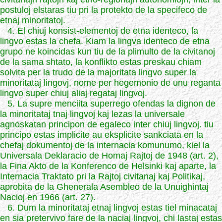
postuloj elstaras tiu pri la protekto de la specifeco de
etnaj minoritatoj.
4. El chiuj konsist-elementoj de etna identeco, la
lingvo estas la chefa. Kiam la lingva identeco de etna
grupo ne koincidas kun tiu de la plimulto de la civitanoj
de la sama shtato, la konflikto estas preskau chiam
solvita per la trudo de la majoritata lingvo super la
minoritataj lingovj, nome per hegemonio de unu reganta
lingvo super chiuj aliaj regataj lingvoj.
5. La supre menciita superrego ofendas la dignon de
la minoritataj tnaj lingvoj kaj lezas la universale
agnoskatan principon de egaleco inter chiuj lingvoj. tiu
principo estas implicite au eksplicite sankciata en la
chefaj dokumentoj de la internacia komunumo, kiel la
Universala Deklaracio de Homaj Rajtoj de 1948 (art. 2),
la Fina Akto de la Konferenco de Helsinki kaj aparte, la
Internacia Traktato pri la Rajtoj civitanaj kaj Politikaj,
aprobita de la Ghenerala Asembleo de la Unuighintaj
Nacioj en 1966 (art. 27).
6. Dum la minoritataj etnaj lingvoj estas tiel minacataj
en sia pretervivo fare de la naciaj lingvoj, chi lastaj estas