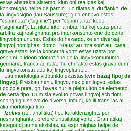
estas abstrakta sistemo, kiun oni realigas kaj
konkretigas helpe de parolo. Tio rilatas al du flankoj de
la lingvosigno (lau Saussure): ghia enhavo estas
"esprimata" ("signifie") per "esprimanta" kodo
("signifiant"). La rilato inter ambau flankoj estas pure
arbitra kaj realighanta pro interkonsento ene de certa
lingvokomunumo. Estas do hazardo, ke en diversaj
lingvoj nomighas "domo" "Haus" au "maison" au "casa";
grave estas, ke la koncerna vorto estas uzata por
esprimi la ideon "domo" ene de la lingvokomunumo
germana, franca au itala. Tiu chi fakto estas grava dum
la lingvokonstruado kaj lingvoplanado.
Lau morfologia vidpunkto ekzistas
kvin bazaj tipoj da
lingvoj
. Preskau neniu lingvo, nek planlingvo, estas
tipologie pura, ghi havas nur la plejmulton da elementoj
de certa tipo. Dum sia evoluo povas lingvoj ech tiom
shanghighi sekve de diversaj influoj, ke ili transiras al
alia morfologia tipo.
Izoliva
(au: analitika) tipo karakterizighas per
neshanghantaj, prefere unusilabaj vortoj. Gramatikaj
kategorioj au ne ekzistas, au esprimighas helpe de