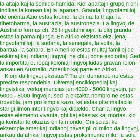
la altaja kaj la semido-hamida. Kiel apartajn grupojn oni
indikas la korean kaj la japanan. Grandaj lingvofamilioj
de orienta Azio estas krome: la china, la thaja, la
tibetobarma, la austrazia, la austronezia. La lingvoj de
Australio formas ch. 25 lingvofamiliojn, la plej granda
estas la pama-njunga. En Afriko ekzistas ekz. jenaj
lingvofamilioj: la sudana, la senegala, la volta, la
bantua, la sahara. En Ameriko estas multaj familioj de
eskimaj kaj indianaj lingvoj, ne chiuj bone esploritaj. Sed
la importitaj europaj koloniaj lingvoj ludas gravan rolon
ankau en Australio, Ameriko kaj parte en Afriko.
Kiom da lingvoj ekzistas? Tiu chi demando ne estas
precize respondebla. Diversaj enciklopediaj kaj
lingvistikaj verkoj mencias jen 4000 - 5000 lingvojn, jen
5000 - 8000 lingvojn, sed la ekzakta nombro ne estas
trovebla, jam pro simpla kazo, ke estas ofte malfacile
starigi limon inter lingvo kaj dialekto. Char la lingvo
estas elemento vivanta, ghi kaj ekestas kaj mortas, kio
ja konstante okazas en la mondo. Oni scias, ke
ekzemple amerikaj indianoj havas pli ol milon da lingvoj,
ankau da afrikaj lingvoj estas proksimume milo, la sola