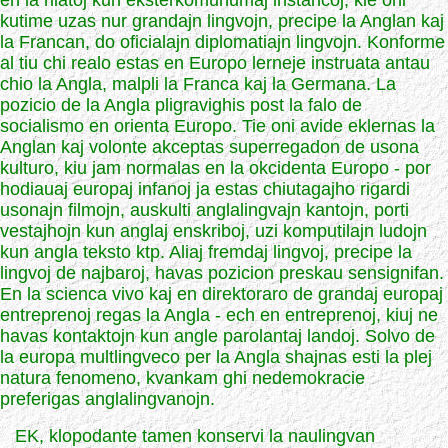
en la rilatoj kun eksterkomunumaj instancoj, kie oni
kutime uzas nur grandajn lingvojn, precipe la Anglan kaj
la Francan, do oficialajn diplomatiajn lingvojn. Konforme
al tiu chi realo estas en Europo lerneje instruata antau
chio la Angla, malpli la Franca kaj la Germana. La
pozicio de la Angla pligravighis post la falo de
socialismo en orienta Europo. Tie oni avide eklernas la
Anglan kaj volonte akceptas superregadon de usona
kulturo, kiu jam normalas en la okcidenta Europo - por
hodiauaj europaj infanoj ja estas chiutagajho rigardi
usonajn filmojn, auskulti anglalingvajn kantojn, porti
vestajhojn kun anglaj enskriboj, uzi komputilajn ludojn
kun angla teksto ktp. Aliaj fremdaj lingvoj, precipe la
lingvoj de najbaroj, havas pozicion preskau sensignifan.
En la scienca vivo kaj en direktoraro de grandaj europaj
entreprenoj regas la Angla - ech en entreprenoj, kiuj ne
havas kontaktojn kun angle parolantaj landoj. Solvo de
la europa multlingveco per la Angla shajnas esti la plej
natura fenomeno, kvankam ghi nedemokracie
preferigas anglalingvanojn.
EK, klopodante tamen konservi la naulingvan