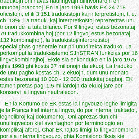
tradukojn oni havas naulingvajn difinvortarojn en
unuopaj branchoj. En la jaro 1993 havis EK 24 718
oficistojn, el ili 3 151 tradukistojn kaj interpretistojn, t. e.
ch. 13%. La traduk- kaj interpretkostoj reprezentas unu
trionon de la tuta bilanco. Por 9 lingvoj estas bezonataj
79 tradukkombinajhoj (por 12 lingvoj estus bezonataj
132 kombinajhoj), la tradukistoj/interpretistoj
specialighas ghenerale nur pri unudirekta traduko. La
perkomputila traduksistemo SJhSTRAN funkcias por 16
lingvokombinajhoj. Ekde sia enkonduko en la jaro 1975
ghis 1993 ghi kostis 37 milionojn da ekuoj. La traduko
de unu pagho kostas ch. 2 ekuojn, dum unu monato
estas bezonataj 10 000 - 12 000 tradukitaj paghoj. EK
tamen pretas pagi 1,5 miliardojn da ekuoj jare por
konservi la lingvan neutralecon.
En la Kortumo de EK estas la lingvouzo leghe limigita
je la Franca kiel interna lingvo, do por internaj traktadoj,
legholibroj kaj dokumentoj. Oni aprezas tiun chi
unulingvecon kiel avantaghon por terminologio en
komplikaj aferoj. Char EK rajtas limigi la lingvonombron
por sia interna lingvouzo, ghia Komisiono fiksis kiel