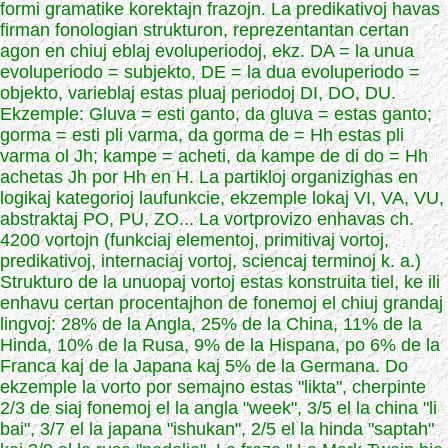
formi gramatike korektajn frazojn. La predikativoj havas
firman fonologian strukturon, reprezentantan certan
agon en chiuj eblaj evoluperiodoj, ekz. DA = la unua
evoluperiodo = subjekto, DE = la dua evoluperiodo =
objekto, varieblaj estas pluaj periodoj DI, DO, DU.
Ekzemple: Gluva = esti ganto, da gluva = estas ganto;
gorma = esti pli varma, da gorma de = Hh estas pli
varma ol Jh; kampe = acheti, da kampe de di do = Hh
achetas Jh por Hh en H. La partikloj organizighas en
logikaj kategorioj laufunkcie, ekzemple lokaj VI, VA, VU,
abstraktaj PO, PU, ZO... La vortprovizo enhavas ch.
4200 vortojn (funkciaj elementoj, primitivaj vortoj,
predikativoj, internaciaj vortoj, sciencaj terminoj k. a.)
Strukturo de la unuopaj vortoj estas konstruita tiel, ke ili
enhavu certan procentajhon de fonemoj el chiuj grandaj
lingvoj: 28% de la Angla, 25% de la China, 11% de la
Hinda, 10% de la Rusa, 9% de la Hispana, po 6% de la
Franca kaj de la Japana kaj 5% de la Germana. Do
ekzemple la vorto por semajno estas "likta", cherpinte
2/3 de siaj fonemoj el la angla "week", 3/5 el la china "li
bai", 3/7 el la japana "ishukan", 2/5 el la hinda "saptah"