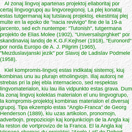
Al zonaj lingvoj apartenas projektoj ellaboritaj por
certaj lingvogrupoj au lingvoregionoj. La plej konataj
estas tutgermanaj kaj tutslavaj projektoj, ekestintaj plej
multe en la epoko de "nacia revivigo" fine de la 19-a
jarcento, sed ech nuntempe: "Tutonish", tutgermana
projekto de Elias Molee (1902), "Universalsprghket" por
skandinaviaj landoj de K.G.F.Kejhser (1918), "Euronord"
por norda Europo de A. J. Pilgrim (1965),
"Mezduslavjanski jezik" por Slavoj de Ladislav Podmele
(1958).
Kiel kompromis-lingvoj estas indikataj sistemoj, kiuj
kombinas unu au plurajn etnolingvojn. Iliaj autoroj ne
strebas pri la plej ebla internacieco, sed respektas
lingvomaterialon, kiu lau ilia vidpunkto estas grava. Dum
la zonaj lingvoj kolektas materialon el unu lingvogrupo,
la kompromis-projektoj kombinas materialon el diversaj
grupoj. Tipa ekzemplo estas "Anglo-Franca" de Georg
Henderson (1889), kiu uzas artikolon, pronomojn,
adverbojn, prepoziciojn kaj konjunkciojn de la Angla kaj
la reston de vortprovizo de la Franca. El la Angla kaj