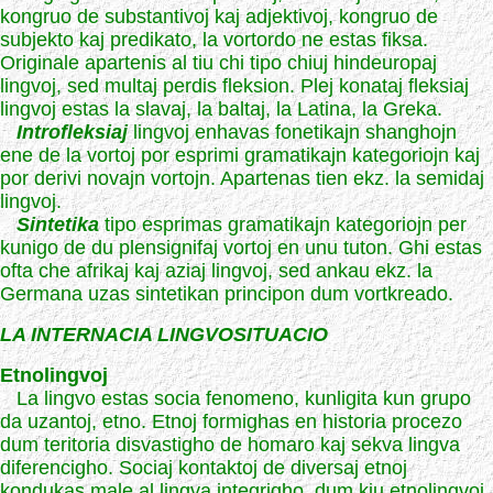
kongruo de substantivoj kaj adjektivoj, kongruo de
subjekto kaj predikato, la vortordo ne estas fiksa.
Originale apartenis al tiu chi tipo chiuj hindeuropaj
lingvoj, sed multaj perdis fleksion. Plej konataj fleksiaj
lingvoj estas la slavaj, la baltaj, la Latina, la Greka.
Introfleksiaj
lingvoj enhavas fonetikajn shanghojn
ene de la vortoj por esprimi gramatikajn kategoriojn kaj
por derivi novajn vortojn. Apartenas tien ekz. la semidaj
lingvoj.
Sintetika
tipo esprimas gramatikajn kategoriojn per
kunigo de du plensignifaj vortoj en unu tuton. Ghi estas
ofta che afrikaj kaj aziaj lingvoj, sed ankau ekz. la
Germana uzas sintetikan principon dum vortkreado.
LA INTERNACIA LINGVOSITUACIO
Etnolingvoj
La lingvo estas socia fenomeno, kunligita kun grupo
da uzantoj, etno. Etnoj formighas en historia procezo
dum teritoria disvastigho de homaro kaj sekva lingva
diferencigho. Sociaj kontaktoj de diversaj etnoj
kondukas male al lingva integrigho, dum kiu etnolingvoj