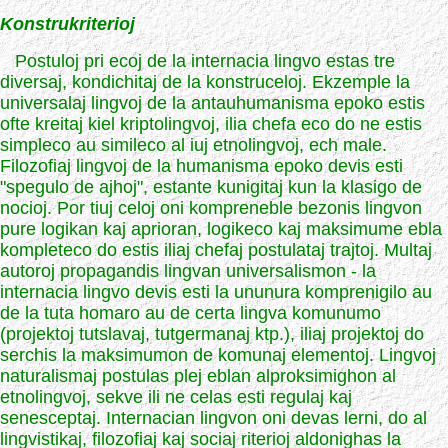
Konstrukriterioj
Postuloj pri ecoj de la internacia lingvo estas tre
diversaj, kondichitaj de la konstruceloj. Ekzemple la
universalaj lingvoj de la antauhumanisma epoko estis
ofte kreitaj kiel kriptolingvoj, ilia chefa eco do ne estis
simpleco au simileco al iuj etnolingvoj, ech male.
Filozofiaj lingvoj de la humanisma epoko devis esti
"spegulo de ajhoj", estante kunigitaj kun la klasigo de
nocioj. Por tiuj celoj oni kompreneble bezonis lingvon
pure logikan kaj aprioran, logikeco kaj maksimume ebla
kompleteco do estis iliaj chefaj postulataj trajtoj. Multaj
autoroj propagandis lingvan universalismon - la
internacia lingvo devis esti la ununura komprenigilo au
de la tuta homaro au de certa lingva komunumo
(projektoj tutslavaj, tutgermanaj ktp.), iliaj projektoj do
serchis la maksimumon de komunaj elementoj. Lingvoj
naturalismaj postulas plej eblan alproksimighon al
etnolingvoj, sekve ili ne celas esti regulaj kaj
senesceptaj. Internacian lingvon oni devas lerni, do al
lingvistikaj, filozofiaj kaj sociaj riterioj aldonighas la