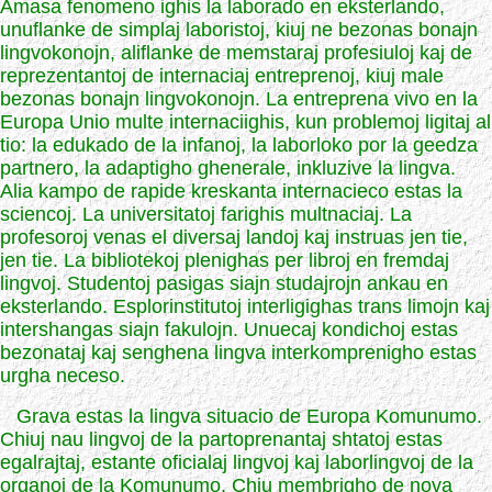
Amasa fenomeno ighis la laborado en eksterlando,
unuflanke de simplaj laboristoj, kiuj ne bezonas bonajn
lingvokonojn, aliflanke de memstaraj profesiuloj kaj de
reprezentantoj de internaciaj entreprenoj, kiuj male
bezonas bonajn lingvokonojn. La entreprena vivo en la
Europa Unio multe internaciighis, kun problemoj ligitaj al
tio: la edukado de la infanoj, la laborloko por la geedza
partnero, la adaptigho ghenerale, inkluzive la lingva.
Alia kampo de rapide kreskanta internacieco estas la
sciencoj. La universitatoj farighis multnaciaj. La
profesoroj venas el diversaj landoj kaj instruas jen tie,
jen tie. La bibliotekoj plenighas per libroj en fremdaj
lingvoj. Studentoj pasigas siajn studajrojn ankau en
eksterlando. Esplorinstitutoj interligighas trans limojn kaj
intershangas siajn fakulojn. Unuecaj kondichoj estas
bezonataj kaj senghena lingva interkomprenigho estas
urgha neceso.
Grava estas la lingva situacio de Europa Komunumo.
Chiuj nau lingvoj de la partoprenantaj shtatoj estas
egalrajtaj, estante oficialaj lingvoj kaj laborlingvoj de la
organoj de la Komunumo. Chiu membrigho de nova