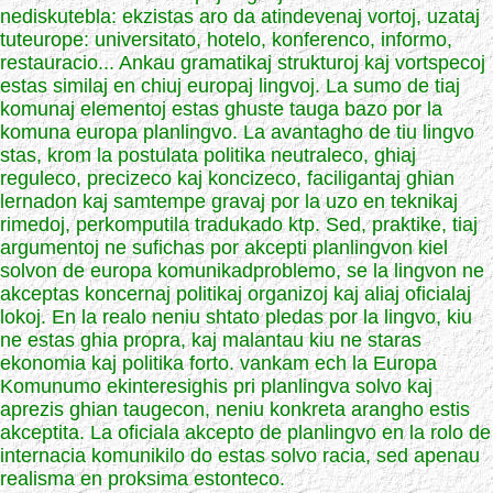
nediskutebla: ekzistas aro da atindevenaj vortoj, uzataj
tuteurope: universitato, hotelo, konferenco, informo,
restauracio... Ankau gramatikaj strukturoj kaj vortspecoj
estas similaj en chiuj europaj lingvoj. La sumo de tiaj
komunaj elementoj estas ghuste tauga bazo por la
komuna europa planlingvo. La avantagho de tiu lingvo
stas, krom la postulata politika neutraleco, ghiaj
reguleco, precizeco kaj koncizeco, faciligantaj ghian
lernadon kaj samtempe gravaj por la uzo en teknikaj
rimedoj, perkomputila tradukado ktp. Sed, praktike, tiaj
argumentoj ne sufichas por akcepti planlingvon kiel
solvon de europa komunikadproblemo, se la lingvon ne
akceptas koncernaj politikaj organizoj kaj aliaj oficialaj
lokoj. En la realo neniu shtato pledas por la lingvo, kiu
ne estas ghia propra, kaj malantau kiu ne staras
ekonomia kaj politika forto. vankam ech la Europa
Komunumo ekinteresighis pri planlingva solvo kaj
aprezis ghian taugecon, neniu konkreta arangho estis
akceptita. La oficiala akcepto de planlingvo en la rolo de
internacia komunikilo do estas solvo racia, sed apenau
realisma en proksima estonteco.