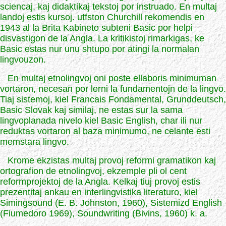
sciencaj, kaj didaktikaj tekstoj por instruado. En multaj
landoj estis kursoj. utfston Churchill rekomendis en
1943 al la Brita Kabineto subteni Basic por helpi
disvastigon de la Angla. La kritikistoj rimarkigas, ke
Basic estas nur unu shtupo por atingi la normalan
lingvouzon.
En multaj etnolingvoj oni poste ellaboris minimuman
vortaron, necesan por lerni la fundamentojn de la lingvo.
Tiaj sistemoj, kiel Francais Fondamental, Grunddeutsch,
Basic Slovak kaj similaj, ne estas sur la sama
lingvoplanada nivelo kiel Basic English, char ili nur
reduktas vortaron al baza minimumo, ne celante esti
memstara lingvo.
Krome ekzistas multaj provoj reformi gramatikon kaj
ortografion de etnolingvoj, ekzemple pli ol cent
reformprojektoj de la Angla. Kelkaj tiuj provoj estis
prezentitaj ankau en interlingvistika literaturo, kiel
Simingsound (E. B. Johnston, 1960), Sistemizd English
(Fiumedoro 1969), Soundwriting (Bivins, 1960) k. a.