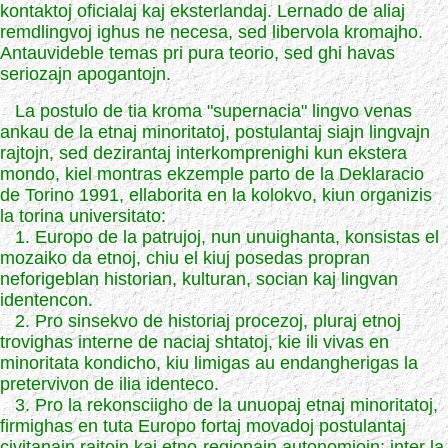
kontaktoj oficialaj kaj eksterlandaj. Lernado de aliaj
remdlingvoj ighus ne necesa, sed libervola kromajho.
Antauvideble temas pri pura teorio, sed ghi havas
seriozajn apogantojn.
La postulo de tia kroma "supernacia" lingvo venas
ankau de la etnaj minoritatoj, postulantaj siajn lingvajn
rajtojn, sed dezirantaj interkomprenighi kun ekstera
mondo, kiel montras ekzemple parto de la Deklaracio
de Torino 1991, ellaborita en la kolokvo, kiun organizis
la torina universitato:
1. Europo de la patrujoj, nun unuighanta, konsistas el
mozaiko da etnoj, chiu el kiuj posedas propran
neforigeblan historian, kulturan, socian kaj lingvan
identencon.
2. Pro sinsekvo de historiaj procezoj, pluraj etnoj
trovighas interne de naciaj shtatoj, kie ili vivas en
minoritata kondicho, kiu limigas au endangherigas la
pretervivon de ilia identeco.
3. Pro la rekonsciigho de la unuopaj etnaj minoritatoj,
firmighas en tuta Europo fortaj movadoj postulantaj
civitanajn rajtojn kaj etno-regionajn autonomiojn; inter la