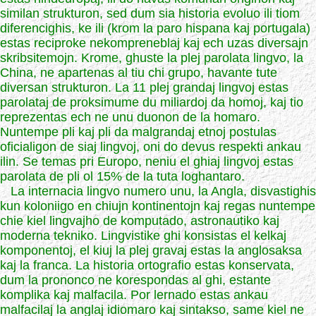
similan strukturon, sed dum sia historia evoluo ili tiom
diferencighis, ke ili (krom la paro hispana kaj portugala)
estas reciproke nekompreneblaj kaj ech uzas diversajn
skribsitemojn. Krome, ghuste la plej parolata lingvo, la
China, ne apartenas al tiu chi grupo, havante tute
diversan strukturon. La 11 plej grandaj lingvoj estas
parolataj de proksimume du miliardoj da homoj, kaj tio
reprezentas ech ne unu duonon de la homaro.
Nuntempe pli kaj pli da malgrandaj etnoj postulas
oficialigon de siaj lingvoj, oni do devus respekti ankau
ilin. Se temas pri Europo, neniu el ghiaj lingvoj estas
parolata de pli ol 15% de la tuta loghantaro.
La internacia lingvo numero unu, la Angla, disvastighis
kun koloniigo en chiujn kontinentojn kaj regas nuntempe
chie kiel lingvajho de komputado, astronautiko kaj
moderna tekniko. Lingvistike ghi konsistas el kelkaj
komponentoj, el kiuj la plej gravaj estas la anglosaksa
kaj la franca. La historia ortografio estas konservata,
dum la prononco ne korespondas al ghi, estante
komplika kaj malfacila. Por lernado estas ankau
malfacilaj la anglaj idiomaro kaj sintakso, same kiel ne