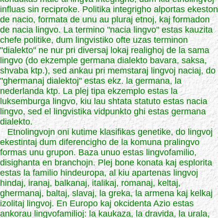
influas sin reciproke. Politika integrigho alportas ekeston
de nacio, formata de unu au pluraj etnoj, kaj formadon
de nacia lingvo. La termino "nacia lingvo" estas kauzita
chefe politike, dum lingvistiko ofte uzas terminon
"dialekto" ne nur pri diversaj lokaj realighoj de la sama
lingvo (do ekzemple germana dialekto bavara, saksa,
shvaba ktp.), sed ankau pri memstaraj lingvoj naciaj, do
"ghermanaj dialektoj" estas ekz. la germana, la
nederlanda ktp. La plej tipa ekzemplo estas la
luksemburga lingvo, kiu lau shtata statuto estas nacia
lingvo, sed el lingvistika vidpunkto ghi estas germana
dialekto.
Etnolingvojn oni kutime klasifikas genetike, do lingvoj
ekestintaj dum diferencigho de la komuna pralingvo
formas unu grupon. Baza unuo estas lingvofamilio,
disighanta en branchojn. Plej bone konata kaj esplorita
estas la familio hindeuropa, al kiu apartenas lingvoj
hindaj, iranaj, balkanaj, italikaj, romanaj, keltaj,
ghermanaj, baltaj, slavaj, la greka, la armena kaj kelkaj
izolitaj lingvoj. En Europo kaj okcidenta Azio estas
ankorau lingvofamilioj: la kaukaza, la dravida, la urala,