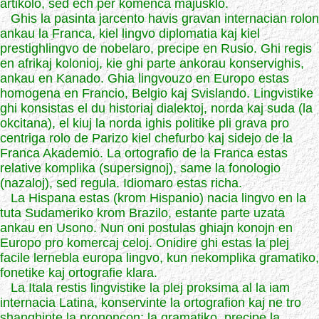
artikolo, sed ech per komenca majusklo.
Ghis la pasinta jarcento havis gravan internacian rolon
ankau la Franca, kiel lingvo diplomatia kaj kiel
prestighlingvo de nobelaro, precipe en Rusio. Ghi regis
en afrikaj kolonioj, kie ghi parte ankorau konservighis,
ankau en Kanado. Ghia lingvouzo en Europo estas
homogena en Francio, Belgio kaj Svislando. Lingvistike
ghi konsistas el du historiaj dialektoj, norda kaj suda (la
okcitana), el kiuj la norda ighis politike pli grava pro
centriga rolo de Parizo kiel chefurbo kaj sidejo de la
Franca Akademio. La ortografio de la Franca estas
relative komplika (supersignoj), same la fonologio
(nazaloj), sed regula. Idiomaro estas richa.
La Hispana estas (krom Hispanio) nacia lingvo en la
tuta Sudameriko krom Brazilo, estante parte uzata
ankau en Usono. Nun oni postulas ghiajn konojn en
Europo pro komercaj celoj. Onidire ghi estas la plej
facile lernebla europa lingvo, kun nekomplika gramatiko,
fonetike kaj ortografie klara.
La Itala restis lingvistike la plej proksima al la iam
internacia Latina, konservinte la ortografion kaj ne tro
shanghinte la prononcon; la gramatiko, precipe la