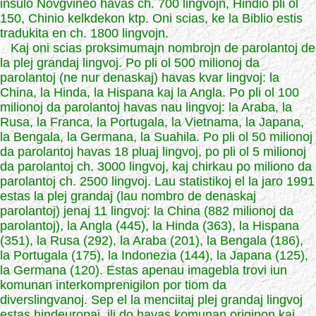
insulo Novgvineo havas ch. 700 lingvojn, Hindio pli ol
150, Chinio kelkdekon ktp. Oni scias, ke la Biblio estis
tradukita en ch. 1800 lingvojn.
Kaj oni scias proksimumajn nombrojn de parolantoj de
la plej grandaj lingvoj. Po pli ol 500 milionoj da
parolantoj (ne nur denaskaj) havas kvar lingvoj: la
China, la Hinda, la Hispana kaj la Angla. Po pli ol 100
milionoj da parolantoj havas nau lingvoj: la Araba, la
Rusa, la Franca, la Portugala, la Vietnama, la Japana,
la Bengala, la Germana, la Suahila. Po pli ol 50 milionoj
da parolantoj havas 18 pluaj lingvoj, po pli ol 5 milionoj
da parolantoj ch. 3000 lingvoj, kaj chirkau po miliono da
parolantoj ch. 2500 lingvoj. Lau statistikoj el la jaro 1991
estas la plej grandaj (lau nombro de denaskaj
parolantoj) jenaj 11 lingvoj: la China (882 milionoj da
parolantoj), la Angla (445), la Hinda (363), la Hispana
(351), la Rusa (292), la Araba (201), la Bengala (186),
la Portugala (175), la Indonezia (144), la Japana (125),
la Germana (120). Estas apenau imagebla trovi iun
komunan interkomprenigilon por tiom da
diverslingvanoj. Sep el la menciitaj plej grandaj lingvoj
estas hindeuropaj, ili do havas komunan originon kaj