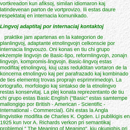
vortkreadon kun afiksoj, similan idiomaron kaj
latindevenan parton de vortprovizo. Ili estas daure
respektataj en internacia komunikado.
Lingvoj adaptitaj por internaciaj kontaktoj
praktike jam apartenas en la kategorion de
planlingvoj, adaptante etnolingvojn celkonscie por
internacia lingvouzo. Oni konas en tiu chi grupo
ekzemple lingvojn de Basic-tipo, reformlingvojn, zonajn
lingvojn, kompromis-lingvojn. Basic-lingvoj estas
modifitaj etnolingvoj, kiuj uzas reduktitan vortaron de la
koncerna etnolingvo kaj per parafrazado kaj kombinado
de ties elementoj trovas proprajn esprimrimedojn. La
ortografio, morfologio kaj sintakso de la etnolingvo
restas konservitaj. La plej konata reprezentanto de tiu
chi grupo estas Basic English ("Basic" estas samtempe
mallongigo por British - American - Scientific -
International - Commercial). Ghi estas la Angla
lingvistike modifita de Charles K. Ogden. Li publikigis en
1925 kun Ivor A. Richards verkon pri semantikaj
problemoj " The Meaning of Meaning", kiu okupighis pri