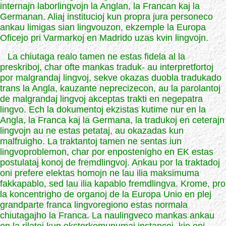
internajn laborlingvojn la Anglan, la Francan kaj la
Germanan. Aliaj institucioj kun propra jura personeco
ankau limigas sian lingvouzon, ekzemple la Europa
Oficejo pri Varmarkoj en Madrido uzas kvin lingvojn.
La chiutaga realo tamen ne estas fidela al la
preskriboj, char ofte mankas traduk- au interpretfortoj
por malgrandaj lingvoj, sekve okazas duobla tradukado
trans la Angla, kauzante neprecizecon, au la parolantoj
de malgrandaj lingvoj akceptas trakti en negepatra
lingvo. Ech la dokumentoj ekzistas kutime nur en la
Angla, la Franca kaj la Germana, la tradukoj en ceterajn
lingvojn au ne estas petataj, au okazadas kun
malfruigho. La traktantoj tamen ne sentas iun
lingvoproblemon, char por enpostenigho en EK estas
postulataj konoj de fremdlingvoj. Ankau por la traktadoj
oni prefere elektas homojn ne lau ilia maksimuma
fakkapablo, sed lau ilia kapablo fremdlingva. Krome, pro
la koncentrigho de organoj de la Europa Unio en plej
grandparte franca lingvoregiono estas normala
chiutagajho la Franca. La naulingveco mankas ankau