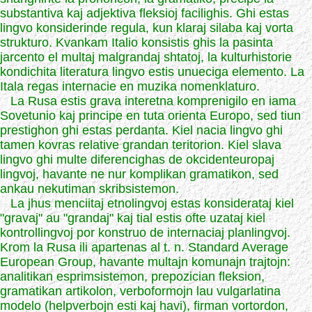
substantiva kaj adjektiva fleksioj facilighis. Ghi estas
lingvo konsiderinde regula, kun klaraj silaba kaj vorta
strukturo. Kvankam Italio konsistis ghis la pasinta
jarcento el multaj malgrandaj shtatoj, la kulturhistorie
kondichita literatura lingvo estis unueciga elemento. La
Itala regas internacie en muzika nomenklaturo.
La Rusa estis grava interetna komprenigilo en iama
Sovetunio kaj principe en tuta orienta Europo, sed tiun
prestighon ghi estas perdanta. Kiel nacia lingvo ghi
tamen kovras relative grandan teritorion. Kiel slava
lingvo ghi multe diferencighas de okcidenteuropaj
lingvoj, havante ne nur komplikan gramatikon, sed
ankau nekutiman skribsistemon.
La jhus menciitaj etnolingvoj estas konsiderataj kiel
"gravaj" au "grandaj" kaj tial estis ofte uzataj kiel
kontrollingvoj por konstruo de internaciaj planlingvoj.
Krom la Rusa ili apartenas al t. n. Standard Average
European Group, havante multajn komunajn trajtojn:
analitikan esprimsistemon, prepozician fleksion,
gramatikan artikolon, verboformojn lau vulgarlatina
modelo (helpverbojn esti kaj havi), firman vortordon,