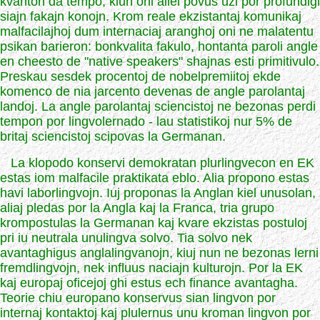
kvanton da tempo, kiun oni aliel povus uzi por profundigi
siajn fakajn konojn. Krom reale ekzistantaj komunikaj
malfacilajhoj dum internaciaj aranghoj oni ne malatentu
psikan barieron: bonkvalita fakulo, hontanta paroli angle
en cheesto de "native speakers" shajnas esti primitivulo.
Preskau sesdek procentoj de nobelpremiitoj ekde
komenco de nia jarcento devenas de angle parolantaj
landoj. La angle parolantaj sciencistoj ne bezonas perdi
tempon por lingvolernado - lau statistikoj nur 5% de
britaj sciencistoj scipovas la Germanan.
La klopodo konservi demokratan plurlingvecon en EK
estas iom malfacile praktikata eblo. Alia propono estas
havi laborlingvojn. Iuj proponas la Anglan kiel unusolan,
aliaj pledas por la Angla kaj la Franca, tria grupo
krompostulas la Germanan kaj kvare ekzistas postuloj
pri iu neutrala unulingva solvo. Tia solvo nek
avantaghigus anglalingvanojn, kiuj nun ne bezonas lerni
fremdlingvojn, nek influus naciajn kulturojn. Por la EK
kaj europaj oficejoj ghi estus ech finance avantagha.
Teorie chiu europano konservus sian lingvon por
internaj kontaktoj kaj plulernus unu kroman lingvon por