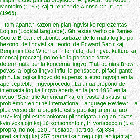
Hispana cherpas du projektoj: "Anglo-Lat" de Robert
Monteiro (1967) kaj "Frendo" de Alonso Churruca
(1966).
Iom apartan kazon en planlingvistiko reprezentas
Loglan (Logical language). Ghi estas verko de James
Cooke Brown, ellaborita surbaze de formala logiko por
bezonoj de lingvistikaj teorioj de Edward Sapir kaj
Benjamin Lee Whorf pri interrilatoj de lingvo, kulturo kaj
mensaj procezoj, nome ke la pensado estas
determinata per la koncerna lingvo. Tial, opinias Brown,
povas la logika lingvo influi la pensadon, plifaciligante
ghin. La logika lingvo do superus la etnolingvojn en la
apercepteblaj lingvoprocedoj. La unua propono de
internacia logika lingvo aperis en la jaro 1960 en la
revuo "Scientific American" kaj oni vaste diskutis la
problemon en "The international Language Review". La
plua versio de la projekto estis publikigita en la jaro
1975 kaj ghi estas ankorau plibonigata. Loglan havas
kvin vokalojn kaj 16 konsonantojn, tri vortspecojn (t. e.
propraj nomoj, 120 unusilabaj partikloj kaj 834
predikativoj) kaj 257 gramatikajn regulojn, ebligantajn