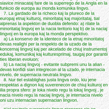
siavice minacataj fare de la superrego de la Angla en la
funkcio de europa au monda komunika lingvo.
7. La gardado de la richeco kaj la plureco de la
europaj etnaj kulturoj, minoritataj kaj majoritataj, tial
alprenas la aspekton de duobla defendo: a) rilate la
minoritataj lingvoj en la nacia teritorio kaj b) de la naciaj
lingvoj en la europa kaj la monda perspektivo.
a) La konservo de la identeco de la etnaj minoritatoj
devas realighi per la respekto de la uzado de la
koncernaj lingvoj kaj per akcelado de chiuj instrumentoj
edukaj, komunikaj kaj kulturesprimaj, taugaj por garantii
ties liberan evoluon;
b) La naciaj lingvoj - evitante subpremi unu la alian -
devas konfidi sian integrecon al la uzado, je internacia
nivelo, de supernacia neutrala lingvo.
8. Nur tiel establighas justa lingva ordo, kiu jene
respektas a dignon kaj suverenecon de chiuj kulturoj en
ilia propra sfero: je loka nivelo regu la lokaj lingvoj , je
nacia nivelo regu la naciaj lingvoj, je internacia nivelo
oni uzu internacian supernacian lingvon.