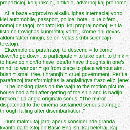
prepozicioj, konjunkcioj, artikolo, adverboj kaj pronomoj.
Al la baza vorprovizo alkalkulighas internaciaj vortoj
kiel automobile, passport, police, hotel, plue ciferoj,
nomoj de tagoj, monatoj ktp. kaj propraj nomoj. En la
listo ne trovighas kunmetitaj vortoj, krome oni devas
aldoni fakterminojn, se oni volas skribi sciencajn
tekstojn.
Ekzemplo de parafrazoj: to descend = to come
down/to go down, to participate = to take part, to think =
to have opinion/to have idea/to have thoughts in one's
mind, to wander = go from place to place without aim,
bush = small tree, tjhrannjh = cruel government. Per tiaj
parafrazoj transformighas la anglalingva frazo ekz. jene:
"The looking-glass on the wajh to the motion picture
house had a fall after getting of the ship and is badljh
broken." La angla originalo sonus: "The mirror
dispatched to the cinema sustained serious damage
through falling after disembarkation."
Dum malmultaj jaroj aperis konsiderinde granda
kvanto da tekstoj en Basic English, kaj beletraj, kaj