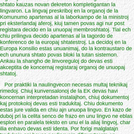
shtato kauzas novan dekreton kompletigantan la
lingvaron. La lingvaj preskriboj en la organoj de la
Komunumo apartenas al la laborkampo de la ministroj
pri eksterlandaj aferoj, kiuj tamen povas agi nur post
registara decido en la unuopaj membroshtatoj. Tial ech
chiu prilingva decido apartenas al la tagordo de
konferenco de la europaj shtatestroj. La decidoj en la
Europa Konsilio estas unuanimaj, do la kontraustaro de
ech ununura shtato povas bloki la tutan sistemon.
Ankau la shangho de linvoreguloj do devas esti
akceptita de koncernaj registaraj organoj de unuopaj
shtatoj.
Por praktiki la naulingvecon necesas multaj teknikaj
rimedoj. Chiuj kunvensalonoj de la EK devas havi
koncernan interpretadan instalajhon, chiuj dokumentoj
kaj protokoloj devas esti tradukitaj. Chiu dokumento
estas jure valida en chiu ajn unuopa lingvo. En kazo de
duboj pri la celita senco de frazo en unu lingvo ne eblas
esplori en paralela teksto en unu el la aliaj lingvoj, char
ilia enhavo devas esti identa. Por forigi malglatajn