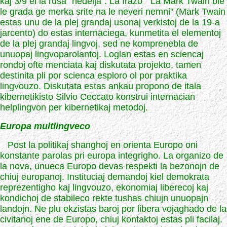
kaj 3/9 el la rusa "nedelja". La frazo " La Mark Twain bie
le grada ge merka srite na le neveri nemni" (Mark Twain
estas unu de la plej grandaj usonaj verkistoj de la 19-a
jarcento) do estas internaciega, kunmetita el elementoj
de la plej grandaj lingvoj, sed ne komprenebla de
unuopaj lingvoparolantoj. Loglan estas en sciencaj
rondoj ofte menciata kaj diskutata projekto, tamen
destinita pli por scienca esploro ol por praktika
lingvouzo. Diskutata estas ankau propono de itala
kibernetikisto Silvio Ceccato konstrui internacian
helplingvon per kibernetikaj metodoj.
Europa multlingveco
Post la politikaj shanghoj en orienta Europo oni
konstante parolas pri europa integrigho. La organizo de
la nova, unueca Europo devas respekti la bezonojn de
chiuj europanoj. Instituciaj demandoj kiel demokrata
reprezentigho kaj lingvouzo, ekonomiaj liberecoj kaj
kondichoj de stabileco rekte tushas chiujn unuopajn
landojn. Ne plu ekzistas baroj por libera vojaghado de la
civitanoj ene de Europo, chiuj kontaktoj estas pli facilaj.