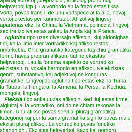
apartaj vortetoj (prepozicioj, artikoloj, pronomoj,
helpverboj ktp.). La vortordo en la frazo estas fiksa.
Vortoj povas transiri de unu vortspeco al la alia, novaj
vortoj ekestas per kunmetado. Al izolivaj lingvoj
apartenas ekz. la China, la Vietnama, polineziaj lingvoj,
sed tre izoliva estas ankau la Angla kaj la Franca.
Aglutina
tipo uzas diversajn afiksojn, kiuj aldonighas
tiel, ke la limo inter vortradiko kaj afikso restas
rimarkebla. Chiu gramatika kategorio kaj chiu gramatika
formo havas propran afikson, tial ne ekzistas
helpverboj. Lau la fonema aspekto de vortradiko
ekzistas t. n. vokala harmonio en afiksoj. Ne ekzistas
genro, substantivoj kaj adjektivoj ne kongruas
gramatike. Lingvoj de aglutina tipo estas ekz. la Turka,
la Tatara, la Hungara, la Armena, la Persa, la Kechua,
mongolaj lingvoj.
Fleksia
tipo ankau uzas afiksojn, sed tiuj estas firme
algluitaj al la vortradiko, oni do ne chiam rekonas la
limon. Unu afikso povas servi al pluraj gramatikaj
kategorioj kaj por la sama gramatika signifo povas male
ekzisti pluraj afiksoj. La vortradiko povas fonetike
shanghighi. Ekzistas helpverboj, kazo kaj nombro,