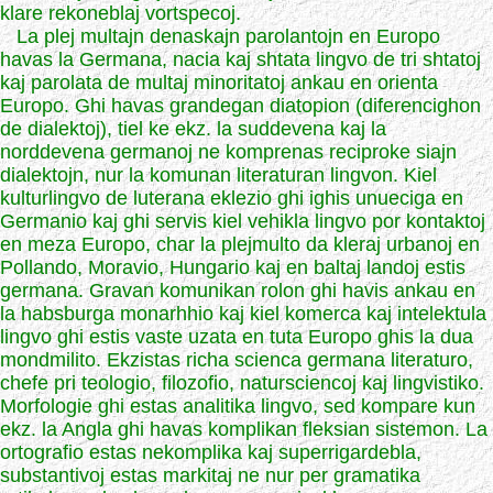
klare rekoneblaj vortspecoj.
La plej multajn denaskajn parolantojn en Europo
havas la Germana, nacia kaj shtata lingvo de tri shtatoj
kaj parolata de multaj minoritatoj ankau en orienta
Europo. Ghi havas grandegan diatopion (diferencighon
de dialektoj), tiel ke ekz. la suddevena kaj la
norddevena germanoj ne komprenas reciproke siajn
dialektojn, nur la komunan literaturan lingvon. Kiel
kulturlingvo de luterana eklezio ghi ighis unueciga en
Germanio kaj ghi servis kiel vehikla lingvo por kontaktoj
en meza Europo, char la plejmulto da kleraj urbanoj en
Pollando, Moravio, Hungario kaj en baltaj landoj estis
germana. Gravan komunikan rolon ghi havis ankau en
la habsburga monarhhio kaj kiel komerca kaj intelektula
lingvo ghi estis vaste uzata en tuta Europo ghis la dua
mondmilito. Ekzistas richa scienca germana literaturo,
chefe pri teologio, filozofio, natursciencoj kaj lingvistiko.
Morfologie ghi estas analitika lingvo, sed kompare kun
ekz. la Angla ghi havas komplikan fleksian sistemon. La
ortografio estas nekomplika kaj superrigardebla,
substantivoj estas markitaj ne nur per gramatika