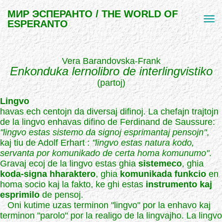
МИР ЭСПЕРАНТО / THE WORLD OF
ESPERANTO
Vera Barandovska-Frank
Enkonduka lernolibro de interlingvistiko
(partoj)
Lingvo
havas ech centojn da diversaj difinoj. La chefajn trajtojn
de la lingvo enhavas difino de Ferdinand de Saussure:
"lingvo estas sistemo da signoj esprimantaj pensojn"
,
kaj tiu de Adolf Erhart :
"lingvo estas natura kodo,
servanta por komunikado de certa homa komunumo"
.
Gravaj ecoj de la lingvo estas ghia
sistemeco
, ghia
koda-signa hharaktero
, ghia
komunikada funkcio
en
homa socio kaj la fakto, ke ghi estas
instrumento kaj
esprimilo
de pensoj.
Oni kutime uzas terminon "lingvo" por la enhavo kaj
terminon "parolo" por la realigo de la lingvajho. La lingvo