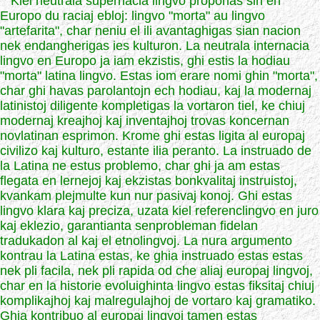
Kiel neutrala supernacia lingvo proponas sin en
Europo du raciaj ebloj: lingvo "morta" au lingvo
"artefarita", char neniu el ili avantaghigas sian nacion
nek endangherigas ies kulturon. La neutrala internacia
lingvo en Europo ja iam ekzistis, ghi estis la hodiau
"morta" latina lingvo. Estas iom erare nomi ghin "morta",
char ghi havas parolantojn ech hodiau, kaj la modernaj
latinistoj diligente kompletigas la vortaron tiel, ke chiuj
modernaj kreajhoj kaj inventajhoj trovas koncernan
novlatinan esprimon. Krome ghi estas ligita al europaj
civilizo kaj kulturo, estante ilia peranto. La instruado de
la Latina ne estus problemo, char ghi ja am estas
flegata en lernejoj kaj ekzistas bonkvalitaj instruistoj,
kvankam plejmulte kun nur pasivaj konoj. Ghi estas
lingvo klara kaj preciza, uzata kiel referenclingvo en juro
kaj eklezio, garantianta senprobleman fidelan
tradukadon al kaj el etnolingvoj. La nura argumento
kontrau la Latina estas, ke ghia instruado estas estas
nek pli facila, nek pli rapida od che aliaj europaj lingvoj,
char en la historie evoluighinta lingvo estas fiksitaj chiuj
komplikajhoj kaj malregulajhoj de vortaro kaj gramatiko.
Ghia kontribuo al europaj lingvoj tamen estas