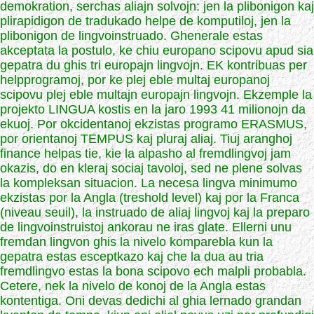
demokration, serchas aliajn solvojn: jen la plibonigon kaj
plirapidigon de tradukado helpe de komputiloj, jen la
plibonigon de lingvoinstruado. Ghenerale estas
akceptata la postulo, ke chiu europano scipovu apud sia
gepatra du ghis tri europajn lingvojn. EK kontribuas per
helpprogramoj, por ke plej eble multaj europanoj
scipovu plej eble multajn europajn lingvojn. Ekzemple la
projekto LINGUA kostis en la jaro 1993 41 milionojn da
ekuoj. Por okcidentanoj ekzistas programo ERASMUS,
por orientanoj TEMPUS kaj pluraj aliaj. Tiuj aranghoj
finance helpas tie, kie la alpasho al fremdlingvoj jam
okazis, do en kleraj sociaj tavoloj, sed ne plene solvas
la kompleksan situacion. La necesa lingva minimumo
ekzistas por la Angla (treshold level) kaj por la Franca
(niveau seuil), la instruado de aliaj lingvoj kaj la preparo
de lingvoinstruistoj ankorau ne iras glate. Ellerni unu
fremdan lingvon ghis la nivelo komparebla kun la
gepatra estas esceptkazo kaj che la dua au tria
fremdlingvo estas la bona scipovo ech malpli probabla.
Cetere, nek la nivelo de konoj de la Angla estas
kontentiga. Oni devas dedichi al ghia lernado grandan