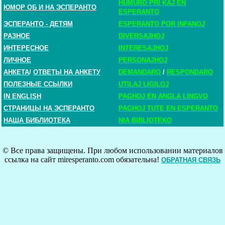
HUMURO PRI KAJ EN
ЮМОР ОБ И НА ЭСПЕРАНТО
ESPERANTO
ЭСПЕРАНТО - ДЕТЯМ
ESPERANTO POR INFANOJ
РАЗНОЕ
DIVERSAJHOJ
ИНТЕРЕСНОЕ
INTERESAJHOJ
ЛИЧНОЕ
PERSONAJHOJ
АНКЕТА
/
ОТВЕТЫ НА АНКЕТУ
DEMANDARO
/
RESPONDARO
ПОЛЕЗНЫЕ ССЫЛКИ
UTILAJ LIGILOJ
IN ENGLISH
PAGHOJ EN ANGLA LINGVO
СТРАНИЦЫ НА ЭСПЕРАНТО
PAGHOJ TUTE EN ESPERANTO
НАША БИБЛИОТЕКА
NIA BIBLIOTEKO
© Все права защищены. При любом использовании материалов
ссылка на сайт miresperanto.com обязательна!
ОБРАТНАЯ СВЯЗЬ