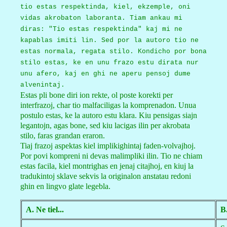
tio estas respektinda, kiel, ekzemple, oni
vidas akrobaton laboranta. Tiam ankau mi
diras: "Tio estas respektinda" kaj mi ne
kapablas imiti lin. Sed por la autoro tio ne
estas normala, regata stilo. Kondicho por bona
stilo estas, ke en unu frazo estu dirata nur
unu afero, kaj en ghi ne aperu pensoj dume
alvenintaj.
Estas pli bone diri ion rekte, ol poste korekti per
interfrazoj, char tio malfaciligas la komprenadon. Unua
postulo estas, ke la autoro estu klara. Kiu pensigas siajn
legantojn, agas bone, sed kiu lacigas ilin per akrobata
stilo, faras grandan eraron.
Tiaj frazoj aspektas kiel implikighintaj faden-volvajhoj.
Por povi kompreni ni devas malimpliki ilin. Tio ne chiam
estas facila, kiel montrighas en jenaj citajhoj, en kiuj la
tradukintoj sklave sekvis la originalon anstatau redoni
ghin en lingvo glate legebla.
A. Ne tiel...
B.