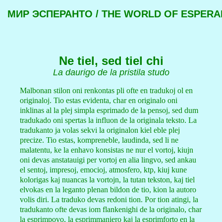
МИР ЭСПЕРАНТО / THE WORLD OF ESPER
Ne tiel, sed tiel chi
La daurigo de la pristila studo
Malbonan stilon oni renkontas pli ofte en tradukoj ol en
originaloj. Tio estas evidenta, char en originalo oni
inklinas al la plej simpla esprimado de la pensoj, sed dum
tradukado oni spertas la influon de la originala teksto. La
tradukanto ja volas sekvi la originalon kiel eble plej
precize. Tio estas, kompreneble, laudinda, sed li ne
malatentu, ke la enhavo konsistas ne nur el vortoj, kiujn
oni devas anstatauigi per vortoj en alia lingvo, sed ankau
el sentoj, impresoj, emocioj, atmosfero, ktp, kiuj kune
kolorigas kaj nuancas la vortojn, la tutan tekston, kaj tiel
elvokas en la leganto plenan bildon de tio, kion la autoro
volis diri. La traduko devas redoni tion. Por tion atingi, la
tradukanto ofte devas iom flankenighi de la originalo, char
la esprimpovo, la esprimmaniero kaj la esprimforto en la