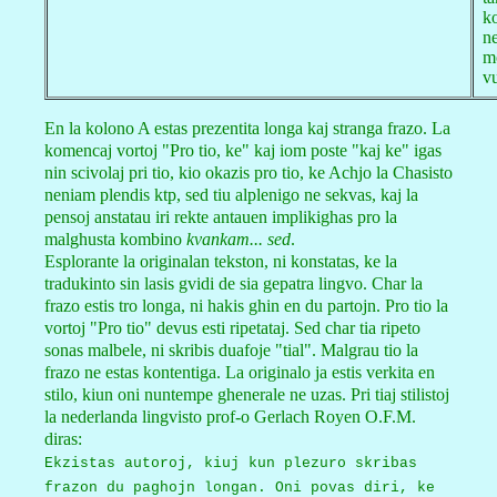
ko
ne
mo
v
En la kolono A estas prezentita longa kaj stranga frazo. La
komencaj vortoj "Pro tio, ke" kaj iom poste "kaj ke" igas
nin scivolaj pri tio, kio okazis pro tio, ke Achjo la Chasisto
neniam plendis ktp, sed tiu alplenigo ne sekvas, kaj la
pensoj anstatau iri rekte antauen implikighas pro la
malghusta kombino
kvankam... sed
.
Esplorante la originalan tekston, ni konstatas, ke la
tradukinto sin lasis gvidi de sia gepatra lingvo. Char la
frazo estis tro longa, ni hakis ghin en du partojn. Pro tio la
vortoj "Pro tio" devus esti ripetataj. Sed char tia ripeto
sonas malbele, ni skribis duafoje "tial". Malgrau tio la
frazo ne estas kontentiga. La originalo ja estis verkita en
stilo, kiun oni nuntempe ghenerale ne uzas. Pri tiaj stilistoj
la nederlanda lingvisto prof-o Gerlach Royen O.F.M.
diras:
Ekzistas autoroj, kiuj kun plezuro skribas
frazon du paghojn longan. Oni povas diri, ke