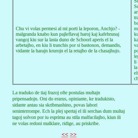
Su
Sc
ar
tr
b
Chu vi volas permesi al mi porti la leporon, Anchjo? -
m
malgranda knabo kun pajleflavaj haroj kaj kafebrunaj
ku
vangoj kiu sur la lasta duno de Schoorl aperis el la
ka
arbetajho, en kiu li tranchis por si bastonon, demandis,
v
vidante la harajn krurojn el la retajho de la chasajhujo.
po
l
li
la
el
c
La traduko de tiaj frazoj ofte postulas multajn
pripensadojn. Oni do erarus, opiniante, ke tradukisto,
sidante antau sia skribmashino, povas labori
seninterrompe. Ech la plej spertaj el ili serchas dum multaj
tagoj solvon por iu esprima au stila malfacilajho, kiun ili
ne volas redoni malklare, ridige, au priskribe.
<<
>>