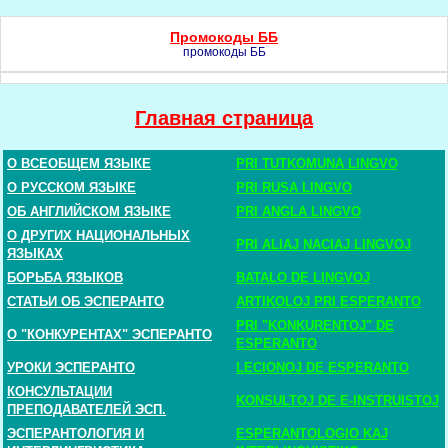
Промокоды ББ
промокоды ББ
Главная страница
О ВСЕОБЩЕМ ЯЗЫКЕ
PRI TUTKOMUNA LINGVO
О РУССКОМ ЯЗЫКЕ
PRI RUSA LINGVO
ОБ АНГЛИЙСКОМ ЯЗЫКЕ
PRI ANGLA LINGVO
О ДРУГИХ НАЦИОНАЛЬНЫХ
PRI ALIAJ NACIAJ LINGVOJ
ЯЗЫКАХ
БОРЬБА ЯЗЫКОВ
BATALO DE LINGVOJ
СТАТЬИ ОБ ЭСПЕРАНТО
ARTIKOLOJ PRI ESPERANTO
PRI "KONKURENTOJ" DE
О "КОНКУРЕНТАХ" ЭСПЕРАНТО
ESPERANTO
УРОКИ ЭСПЕРАНТО
LECIONOJ DE ESPERANTO
КОНСУЛЬТАЦИИ
KONSULTOJ DE E-INSTRUISTOJ
ПРЕПОДАВАТЕЛЕЙ ЭСП.
ЭСПЕРАНТОЛОГИЯ И
ESPERANTOLOGIO KAJ