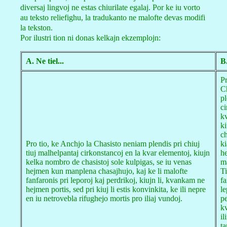
diversaj lingvoj ne estas chiurilate egalaj. Por ke iu vorto
au teksto reliefighu, la tradukanto ne malofte devas modifi
la tekston.
Por ilustri tion ni donas kelkajn ekzemplojn:
A. Ne tiel...
B.
Pr
C
pl
ci
kv
ki
ch
Pro tio, ke Anchjo la Chasisto neniam plendis pri chiuj
ki
tiuj malhelpantaj cirkonstancoj en la kvar elementoj, kiujn
h
kelka nombro de chasistoj sole kulpigas, se iu venas
m
hejmen kun manplena chasajhujo, kaj ke li malofte
Ti
fanfaronis pri leporoj kaj perdrikoj, kiujn li, kvankam ne
fa
hejmen portis, sed pri kiuj li estis konvinkita, ke ili nepre
le
en iu netrovebla rifughejo mortis pro iliaj vundoj.
pe
kv
il
ta