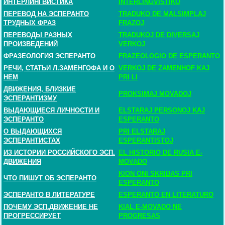
ИНТЕРЛИНГВИСТИКА
INTERLINGVISTIKO
ПЕРЕВОД НА ЭСПЕРАНТО
TRADUKO DE MALSIMPLAJ
ТРУДНЫХ ФРАЗ
FRAZOJ
ПЕРЕВОДЫ РАЗНЫХ
TRADUKOJ DE DIVERSAJ
ПРОИЗВЕДЕНИЙ
VERKOJ
ФРАЗЕОЛОГИЯ ЭСПЕРАНТО
FRAZEOLOGIO DE ESPERANTO
РЕЧИ, СТАТЬИ Л.ЗАМЕНГОФА И О
VERKOJ DE ZAMENHOF KAJ
НЕМ
PRI LI
ДВИЖЕНИЯ, БЛИЗКИЕ
PROKSIMAJ MOVADOJ
ЭСПЕРАНТИЗМУ
ВЫДАЮЩИЕСЯ ЛИЧНОСТИ И
ELSTARAJ PERSONOJ KAJ
ЭСПЕРАНТО
ESPERANTO
О ВЫДАЮЩИХСЯ
PRI ELSTARAJ
ЭСПЕРАНТИСТАХ
ESPERANTISTOJ
ИЗ ИСТОРИИ РОССИЙСКОГО ЭСП.
EL HISTORIO DE RUSIA E-
ДВИЖЕНИЯ
MOVADO
KION ONI SKRIBAS PRI
ЧТО ПИШУТ ОБ ЭСПЕРАНТО
ESPERANTO
ЭСПЕРАНТО В ЛИТЕРАТУРЕ
ESPERANTO EN LITERATURO
ПОЧЕМУ ЭСП.ДВИЖЕНИЕ НЕ
KIAL E-MOVADO NE
ПРОГРЕССИРУЕТ
PROGRESAS