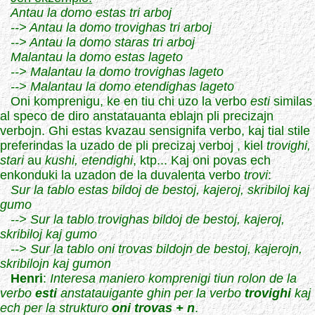
Antau la domo estas tri arboj
--> Antau la domo trovighas tri arboj
--> Antau la domo staras tri arboj
Malantau la domo estas lageto
--> Malantau la domo trovighas lageto
--> Malantau la domo etendighas lageto
Oni komprenigu, ke en tiu chi uzo la verbo
esti
similas
al speco de diro anstatauanta eblajn pli precizajn
verbojn. Ghi estas kvazau sensignifa verbo, kaj tial stile
preferindas la uzado de pli precizaj verboj , kiel
trovighi,
stari
au
kushi, etendighi
, ktp... Kaj oni povas ech
enkonduki la uzadon de la duvalenta verbo
trovi
:
Sur la tablo estas bildoj de bestoj, kajeroj, skribiloj kaj
gumo
--> Sur la tablo trovighas bildoj de bestoj, kajeroj,
skribiloj kaj gumo
--> Sur la tablo oni trovas bildojn de bestoj, kajerojn,
skribilojn kaj gumon
Henri
:
Interesa maniero komprenigi tiun rolon de la
verbo
esti
anstatauigante ghin per la verbo
trovighi
kaj
ech per la strukturo
oni trovas + n
.