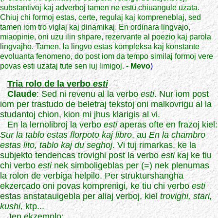
substantivoj kaj adverboj tamen ne estu chiuangule uzata.
Chiuj chi formoj estas, certe, regulaj kaj kompreneblaj, sed
tamen iom tro viglaj kaj dinamikaj. En ordinara lingvajo,
miaopinie, oni uzu ilin shpare, rezervante al poezio kaj parola
lingvajho. Tamen, la lingvo estas kompleksa kaj konstante
evoluanta fenomeno, do post iom da tempo similaj formoj vere
povas esti uzataj tute sen iuj limigoj.
- Mevo
)
Tria rolo de la verbo
esti
Claude
: Sed ni revenu al la verbo
esti
. Nur iom post
iom per trastudo de beletraj tekstoj oni malkovrigu al la
studantoj chion, kion mi jhus klarigis al vi.
En la lernolibroj la verbo
esti
aperas ofte en frazoj kiel:
Sur la tablo estas florpoto kaj libro
, au
En la chambro
estas lito, tablo kaj du seghoj
. Vi tuj rimarkas, ke la
subjekto tendencas trovighi post la verbo
esti
kaj ke tiu
chi verbo
esti
nek simboligeblas per (=) nek plenumas
la rolon de verbiga helpilo. Per strukturshangha
ekzercado oni povas komprenigi, ke tiu chi verbo
esti
estas anstatauigebla per aliaj verboj, kiel
trovighi, stari,
kushi,
ktp...
Jen ekzemplo: