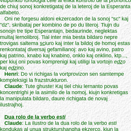
vidpunkto fonologia cele al efika kontrolo de la prononco
de chiuj sonoj konkretigataj de la leteroj de la Esperanta
alfabeto.
Oni ne forgesu aldoni ekzercadon de la sonoj "sc" kaj
"dz", skribataj per kombino de po du literoj. Tiujn du
sonojn tre tipe Esperantajn, bedaurinde, neglektas
multaj lernolibroj. Tial inter mia besta bildaro nepre
trovigas saltema
sc
iuro kaj inter la bildoj de homoj estas
renkontataj diversaj gefamilianoj: avo kaj avino, patro
kaj patrino, knabo kaj knabino, onklo kaj onklino, ktp...,
per kiuj oni povas komprenigi kaj utiligi la vortojn
e
dz
o
kaj
e
dz
ino
.
Henri
: Do vi richigas la vortprovizon sen samtempe
kompleksigi la frazstrukturon.
Claude
: Tute ghuste! Kaj tiel chiu lernanto povas
koncentrighi je la asimilo de la nomoj, kiujn konkretigas
la manipulata bildaro, daure richigata de novaj
ilustrajhoj.
Dua rolo de la verbo
esti
Claude
: La ilustro de la dua rolo de la verbo
esti
kondukas al unua strukturshangha ekzerco, kiun la