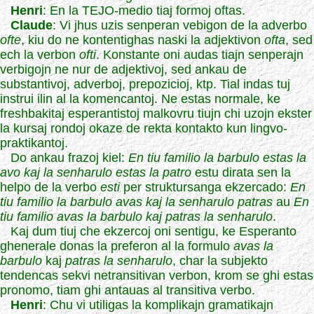
Henri
: En la TEJO-medio tiaj formoj oftas.
Claude
: Vi jhus uzis senperan vebigon de la adverbo
ofte
, kiu do ne kontentighas naski la adjektivon
ofta
, sed
ech la verbon
ofti
. Konstante oni audas tiajn senperajn
verbigojn ne nur de adjektivoj, sed ankau de
substantivoj, adverboj, prepozicioj, ktp. Tial indas tuj
instrui ilin al la komencantoj. Ne estas normale, ke
freshbakitaj esperantistoj malkovru tiujn chi uzojn ekster
la kursaj rondoj okaze de rekta kontakto kun lingvo-
praktikantoj.
Do ankau frazoj kiel:
En tiu familio la barbulo estas la
avo kaj la senharulo estas la patro
estu dirata sen la
helpo de la verbo
esti
per struktursanga ekzercado:
En
tiu familio la barbulo avas kaj la senharulo patras
au
En
tiu familio avas la barbulo kaj patras la senharulo
.
Kaj dum tiuj che ekzercoj oni sentigu, ke Esperanto
ghenerale donas la preferon al la formulo
avas la
barbulo
kaj
patras la senharulo
, char la subjekto
tendencas sekvi netransitivan verbon, krom se ghi estas
pronomo, tiam ghi antauas al transitiva verbo.
Henri
: Chu vi utiligas la komplikajn gramatikajn