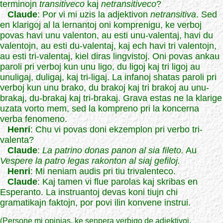
terminojn
transitiveco
kaj
netransitiveco
?
Claude
: Por vi mi uzis la adjektivon
netransitiva
. Sed
en klarigoj al la lernantoj oni komprenigu, ke verboj
povas havi unu valenton, au esti unu-valentaj, havi du
valentojn, au esti du-valentaj, kaj ech havi tri valentojn,
au esti tri-valentaj, kiel diras lingvistoj. Oni povas ankau
paroli pri verboj kun unu ligo, du ligoj kaj tri ligoj au
unuligaj, duligaj, kaj tri-ligaj. La infanoj shatas paroli pri
verboj kun unu brako, du brakoj kaj tri brakoj au unu-
brakaj, du-brakaj kaj tri-brakaj. Grava estas ne la klarige
uzata vorto mem, sed la kompreno pri la koncerna
verba fenomeno.
Henri
: Chu vi povas doni ekzemplon pri verbo tri-
valenta?
Claude
:
La patrino donas panon al sia fileto.
Au
Vespere la patro legas rakonton al siaj gefiloj.
Henri
: Mi neniam audis pri tiu trivalenteco.
Claude
: Kaj tamen vi flue parolas kaj skribas en
Esperanto. La instruantoj devas koni tiujn chi
gramatikajn faktojn, por povi ilin konvene instrui.
(Persone mi opinias, ke senpera verbigo de adjektivoj,