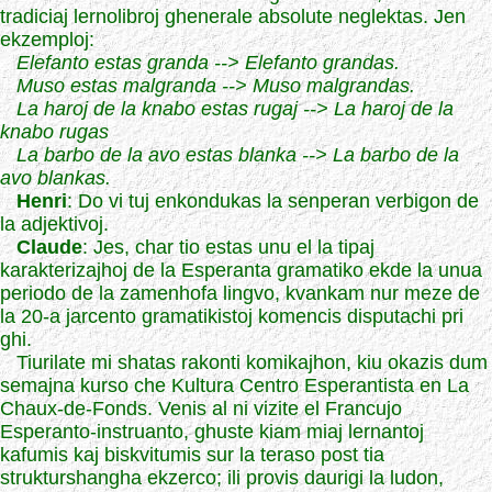
tradiciaj lernolibroj ghenerale absolute neglektas. Jen
ekzemploj:
Elefanto estas granda --> Elefanto grandas.
Muso estas malgranda --> Muso malgrandas.
La haroj de la knabo estas rugaj --> La haroj de la
knabo rugas
La barbo de la avo estas blanka --> La barbo de la
avo blankas.
Henri
: Do vi tuj enkondukas la senperan verbigon de
la adjektivoj.
Claude
: Jes, char tio estas unu el la tipaj
karakterizajhoj de la Esperanta gramatiko ekde la unua
periodo de la zamenhofa lingvo, kvankam nur meze de
la 20-a jarcento gramatikistoj komencis disputachi pri
ghi.
Tiurilate mi shatas rakonti komikajhon, kiu okazis dum
semajna kurso che Kultura Centro Esperantista en La
Chaux-de-Fonds. Venis al ni vizite el Francujo
Esperanto-instruanto, ghuste kiam miaj lernantoj
kafumis kaj biskvitumis sur la teraso post tia
strukturshangha ekzerco; ili provis daurigi la ludon,