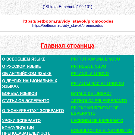
("Shkola Esperanto" 99-101)
Https://betboom.ru/vidy_stavok/promocodes
https://betboom.ru/vidy_stavok/promocodes
Главная страница
О ВСЕОБЩЕМ ЯЗЫКЕ
PRI TUTKOMUNA LINGVO
О РУССКОМ ЯЗЫКЕ
PRI RUSA LINGVO
ОБ АНГЛИЙСКОМ ЯЗЫКЕ
PRI ANGLA LINGVO
О ДРУГИХ НАЦИОНАЛЬНЫХ
PRI ALIAJ NACIAJ LINGVOJ
ЯЗЫКАХ
БОРЬБА ЯЗЫКОВ
BATALO DE LINGVOJ
СТАТЬИ ОБ ЭСПЕРАНТО
ARTIKOLOJ PRI ESPERANTO
PRI "KONKURENTOJ" DE
О "КОНКУРЕНТАХ" ЭСПЕРАНТО
ESPERANTO
УРОКИ ЭСПЕРАНТО
LECIONOJ DE ESPERANTO
КОНСУЛЬТАЦИИ
KONSULTOJ DE E-INSTRUISTOJ
ПРЕПОДАВАТЕЛЕЙ ЭСП.