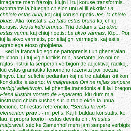
imagante mem frazojn, kiujn ili tuj koruse transformis.
Montrante la bluegan chielon unu el ili ekkriis:
La
chhielo estas blua,
kaj ciuj koruse ripetis
Jes, la chielo
bluas
. Alia konstatis:
La kafo estas bruna
kaj chiuj
korusis:
Jes la kafo brunas
. Tria deklamis:
La akvo
estas varma
kaj chiuj ripetis:
La akvo varmas
. Ktp... Por
iuj la akvo varmetis, por aliaj ghi varmegis, kaj estis
agrablega etoso ghojplena.
Sed la franca kolego ne partoprenis tiun gheneralan
felichon. Li tuj vigle kritikis min, asertante, ke oni ne
rajtas instrui la senperan verbigon de adjektivaj radikoj,
kiu estas gramatika fenomeno rezervita por poezia
lingvo. Lian sufiche pedantan kaj ne tre afablan kritikon
konkludis la aserto:
Vi malpravas! Oni ne rajtas senpere
verbigi adjektivojn
. Mi ghentile transdonis al li la libregon
Plena ilustrita vortaro de Esperanto
, kiu dum mia
instruado chiam kushas sur la tablo ekde la unua
leciono. Ghi estas referencilo.
"Serchu la vort-
elementon
prav
"
, - mi petis. Kaj li baldau konstatis, ke
lau la propra teorio li estus devinta diri:
Vi estas
malprava!
, sed ke Zamenhof mem jam senpere verbigis