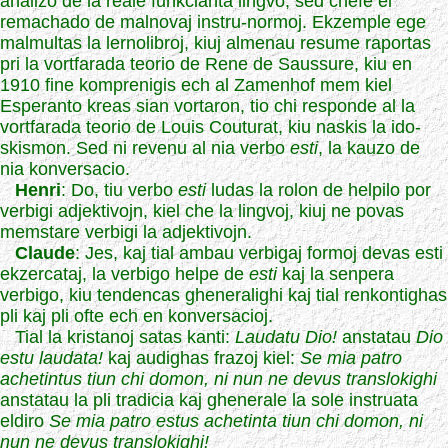
analizo de la reale funkcianta lingvo, sed chefe el
remachado de malnovaj instru-normoj. Ekzemple ege
malmultas la lernolibroj, kiuj almenau resume raportas
pri la vortfarada teorio de Rene de Saussure, kiu en
1910 fine komprenigis ech al Zamenhof mem kiel
Esperanto kreas sian vortaron, tio chi responde al la
vortfarada teorio de Louis Couturat, kiu naskis la ido-
skismon. Sed ni revenu al nia verbo
esti
, la kauzo de
nia konversacio.
Henri
: Do, tiu verbo
esti
ludas la rolon de helpilo por
verbigi adjektivojn, kiel che la lingvoj, kiuj ne povas
memstare verbigi la adjektivojn.
Claude
: Jes, kaj tial ambau verbigaj formoj devas esti
ekzercataj, la verbigo helpe de
esti
kaj la senpera
verbigo, kiu tendencas gheneralighi kaj tial renkontighas
pli kaj pli ofte ech en konversacioj.
Tial la kristanoj satas kanti:
Laudatu Dio!
anstatau
Dio
estu laudata!
kaj audighas frazoj kiel:
Se mia patro
achetintus tiun chi domon, ni nun ne devus translokighi
anstatau la pli tradicia kaj ghenerale la sole instruata
eldiro
Se mia patro estus achetinta tiun chi domon, ni
nun ne devus translokighi!