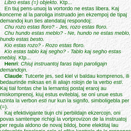
Libro estas (=) objekto.
Ktp...
En tiuj pens-unuoj la vortordo ne estas libera. Kaj
koncerne al la paroliga instruado jen ekzempoj de tipaj
demandoj kun ties atendataj respondoj:
Chu rozo estas floro? - Jes, rozo estas floro.
Chu hundo estas meblo? - Ne, hundo ne estas meblo,
hundo estas besto.
Kio estas rozo? - Rozo estas floro.
Kio estas tablo kaj segho? - Tablo kaj segho estas
mebloj
. Ktp...
Henri
:
Chiuj instruantoj faras tiajn paroligajn
demandojn.
Claude
: Tutcerte jes, sed kiel vi baldau komprenos, ili
bedaurinde miksas en ili aliajn rolojn de la verbo
esti
.
Kaj tial fontas che la lernantoj postaj eraroj au
miskomprenoj, kiuj estus eviteblaj, se oni unue estus
uzinta la verbon
esti
nur kun la signifo, simboligebla per
(=).
Kaj efektivigante tiujn chi perbildajn ekzercojn, oni
povas samtempe richigi la vortprovizon de la instruatoj
per regula aldono de novaj bildoj, bone elektitaj lau