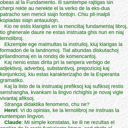
obeas al la Fundamento. Ili samtempe rajtigas sin
cherpi rekte au nerekte el la verko de la eks-dua
patracho sen mencii siajn fontojn. Chiu pli-malpli
kopiadas siajn antauulojn.
Kio ne estis klarigita en la menciitaj fundamentaj libroj,
tio ghenerale daure ne estas instruata ghis nun en niaj
lernolibroj.
Ekzemple ege malmultas la instruiloj, kiuj klarigas la
formadon de la landnomoj. Tial abundas diskutachoj
prilandnomaj en la rondoj de komencantoj.
Kaj nenio estas dirita pri la senpera verbigo de
adjektivoj, adverboj, substantivoj, prepozicioj kaj
konjunkcioj, kiu estas karakterizajho de la Esperanta
gramatiko.
Kaj la listo de la instruataj prefiksoj kaj sufiksoj restis
senshangha, kvankam la lingvo richighis je novaj vigle
vivantaj afiksoj.
Stranga didaktika fenomeno, chu ne?
Henri
: Vi do opinias, ke la lernolibroj ne instruas la
nuntempan lingvon.
Claude
: Mi simple konstatas, ke ili ne rezultas el