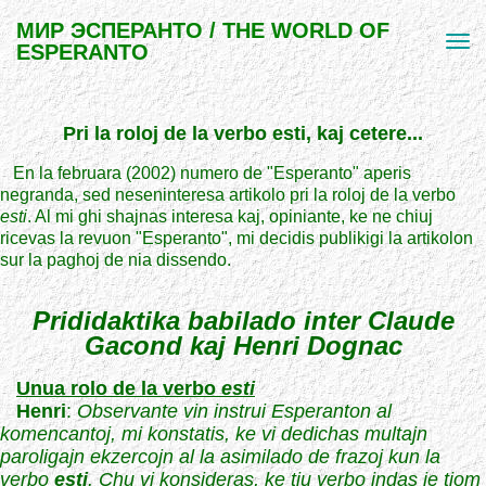
МИР ЭСПЕРАНТО / THE WORLD OF
ESPERANTO
Pri la roloj de la verbo esti, kaj cetere...
En la februara (2002) numero de "Esperanto" aperis
negranda, sed neseninteresa artikolo pri la roloj de la verbo
esti
. Al mi ghi shajnas interesa kaj, opiniante, ke ne chiuj
ricevas la revuon "Esperanto", mi decidis publikigi la artikolon
sur la paghoj de nia dissendo.
Prididaktika babilado inter Claude
Gacond kaj Henri Dognac
Unua rolo de la verbo
esti
Henri
:
Observante vin instrui Esperanton al
komencantoj, mi konstatis, ke vi dedichas multajn
paroligajn ekzercojn al la asimilado de frazoj kun la
verbo
esti
. Chu vi konsideras, ke tiu verbo indas je tiom