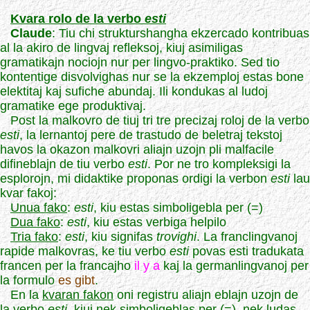
Kvara rolo de la verbo
esti
Claude
: Tiu chi strukturshangha ekzercado kontribuas
al la akiro de lingvaj refleksoj, kiuj asimiligas
gramatikajn nociojn nur per lingvo-praktiko. Sed tio
kontentige disvolvighas nur se la ekzemploj estas bone
elektitaj kaj sufiche abundaj. Ili kondukas al ludoj
gramatike ege produktivaj.
Post la malkovro de tiuj tri tre precizaj roloj de la verbo
esti
, la lernantoj pere de trastudo de beletraj tekstoj
havos la okazon malkovri aliajn uzojn pli malfacile
difineblajn de tiu verbo
esti
. Por ne tro kompleksigi la
esplorojn, mi didaktike proponas ordigi la verbon
esti
lau
kvar fakoj:
Unua fako
:
esti
, kiu estas simboligebla per (=)
Dua fako
:
esti
, kiu estas verbiga helpilo
Tria fako
:
esti
, kiu signifas
trovighi
. La franclingvanoj
rapide malkovras, ke tiu verbo
esti
povas esti tradukata
francen per la francajho
il y a
kaj la germanlingvanoj per
la formulo
es gibt
.
En la
kvaran fakon
oni registru aliajn eblajn uzojn de
la verbo
esti
, kiuj nek simboligeblas per (=), nek ludas