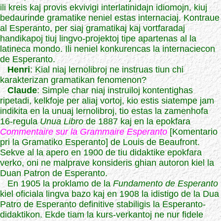
ili kreis kaj provis ekvivigi interlatinidajn idiomojn, kiuj
bedaurinde gramatike neniel estas internaciaj. Kontraue
al Esperanto, per siaj gramatikaj kaj vortfaradaj
handikapoj tiuj lingvo-projektoj tipe apartenas al la
latineca mondo. Ili neniel konkurencas la internaciecon
de Esperanto.
Henri
: Kial niaj lernolibroj ne instruas tiun chi
karakterizan gramatikan fenomenon?
Claude
: Simple char niaj instruiloj kontentighas
ripetadi, kelkfoje per aliaj vortoj, kio estis siatempe jam
indikita en la unuaj lernolibroj, tio estas la zamenhofa
16-regula
Unua Libro
de 1887 kaj en la epokfara
Commentaire sur la Grammaire Esperanto
[Komentario
pri la Gramatiko Esperanto] de Louis de Beaufront.
Sekve al la apero en 1900 de tiu didaktike epokfara
verko, oni ne malprave konsideris ghian autoron kiel la
Duan Patron de Esperanto.
En 1905 la proklamo de la
Fundamento de Esperanto
kiel oficiala lingva bazo kaj en 1908 la idistigo de la Dua
Patro de Esperanto definitive stabiligis la Esperanto-
didaktikon. Ekde tiam la kurs-verkantoj ne nur fidele