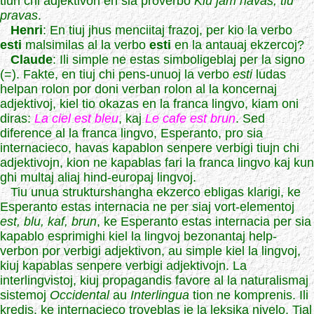
tiun chi adjektivon en sia proverbo
Kiu jam havas, tiu
pravas
.
Henri
: En tiuj jhus menciitaj frazoj, per kio la verbo
esti
malsimilas al la verbo
esti
en la antauaj ekzercoj?
Claude
: Ili simple ne estas simboligeblaj per la signo
(=). Fakte, en tiuj chi pens-unuoj la verbo
esti
ludas
helpan rolon por doni verban rolon al la koncernaj
adjektivoj, kiel tio okazas en la franca lingvo, kiam oni
diras:
La ciel est bleu
, kaj
Le cafe est brun
. Sed
diference al la franca lingvo, Esperanto, pro sia
internacieco, havas kapablon senpere verbigi tiujn chi
adjektivojn, kion ne kapablas fari la franca lingvo kaj kun
ghi multaj aliaj hind-europaj lingvoj.
Tiu unua strukturshangha ekzerco ebligas klarigi, ke
Esperanto estas internacia ne per siaj vort-elementoj
est, blu, kaf, brun
, ke Esperanto estas internacia per sia
kapablo esprimighi kiel la lingvoj bezonantaj help-
verbon por verbigi adjektivon, au simple kiel la lingvoj,
kiuj kapablas senpere verbigi adjektivojn. La
interlingvistoj, kiuj propagandis favore al la naturalismaj
sistemoj
Occidental
au
Interlingua
tion ne komprenis. Ili
kredis, ke internacieco troveblas je la leksika nivelo. Tial