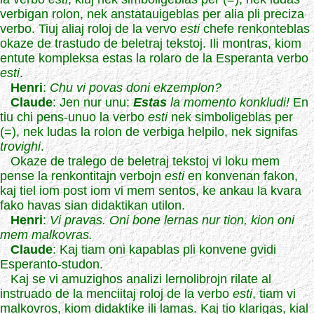
verbigan rolon, nek anstatauigeblas per alia pli preciza
verbo. Tiuj aliaj roloj de la vervo
esti
chefe renkonteblas
okaze de trastudo de beletraj tekstoj. Ili montras, kiom
entute kompleksa estas la rolaro de la Esperanta verbo
esti
.
Henri
:
Chu vi povas doni ekzemplon?
Claude
: Jen nur unu:
Estas
la momento konkludi!
En
tiu chi pens-unuo la verbo
esti
nek simboligeblas per
(=), nek ludas la rolon de verbiga helpilo, nek signifas
trovighi
.
Okaze de tralego de beletraj tekstoj vi loku mem
pense la renkontitajn verbojn
esti
en konvenan fakon,
kaj tiel iom post iom vi mem sentos, ke ankau la kvara
fako havas sian didaktikan utilon.
Henri
:
Vi pravas. Oni bone lernas nur tion, kion oni
mem malkovras.
Claude
: Kaj tiam oni kapablas pli konvene gvidi
Esperanto-studon.
Kaj se vi amuzighos analizi lernolibrojn rilate al
instruado de la menciitaj roloj de la verbo
esti
, tiam vi
malkovros, kiom didaktike ili lamas. Kaj tio klarigas, kial