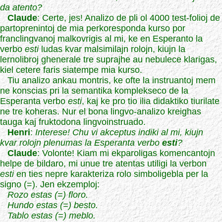
da atento?
Claude
: Certe, jes! Analizo de pli ol 4000 test-folioj de
partoprenintoj de mia perkoresponda kurso por
franclingvanoj malkovrigis al mi, ke en Esperanto la
verbo
esti
ludas kvar malsimilajn rolojn, kiujn la
lernolibroj ghenerale tre suprajhe au nebulece klarigas,
kiel cetere faris siatempe mia kurso.
Tiu analizo ankau montris, ke ofte la instruantoj mem
ne konscias pri la semantika komplekseco de la
Esperanta verbo
esti
, kaj ke pro tio ilia didaktiko tiurilate
ne tre koheras. Nur el bona lingvo-analizo kreighas
tauga kaj fruktodona lingvoinstruado.
Henri
:
Interese! Chu vi akceptus indiki al mi, kiujn
kvar rolojn plenumas la Esperanta verbo
esti
?
Claude
: Volonte! Kiam mi ekparoligas komencantojn
helpe de bildaro, mi unue tre atentas utiligi la verbon
esti
en ties nepre karakteriza rolo simboligebla per la
signo (=). Jen ekzemploj:
Rozo estas (=) floro.
Hundo estas (=) besto.
Tablo estas (=) meblo.