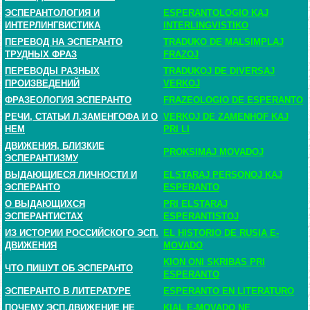
ЭСПЕРАНТОЛОГИЯ И
ESPERANTOLOGIO KAJ
ИНТЕРЛИНГВИСТИКА
INTERLINGVISTIKO
ПЕРЕВОД НА ЭСПЕРАНТО
TRADUKO DE MALSIMPLAJ
ТРУДНЫХ ФРАЗ
FRAZOJ
ПЕРЕВОДЫ РАЗНЫХ
TRADUKOJ DE DIVERSAJ
ПРОИЗВЕДЕНИЙ
VERKOJ
ФРАЗЕОЛОГИЯ ЭСПЕРАНТО
FRAZEOLOGIO DE ESPERANTO
РЕЧИ, СТАТЬИ Л.ЗАМЕНГОФА И О
VERKOJ DE ZAMENHOF KAJ
НЕМ
PRI LI
ДВИЖЕНИЯ, БЛИЗКИЕ
PROKSIMAJ MOVADOJ
ЭСПЕРАНТИЗМУ
ВЫДАЮЩИЕСЯ ЛИЧНОСТИ И
ELSTARAJ PERSONOJ KAJ
ЭСПЕРАНТО
ESPERANTO
О ВЫДАЮЩИХСЯ
PRI ELSTARAJ
ЭСПЕРАНТИСТАХ
ESPERANTISTOJ
ИЗ ИСТОРИИ РОССИЙСКОГО ЭСП.
EL HISTORIO DE RUSIA E-
ДВИЖЕНИЯ
MOVADO
KION ONI SKRIBAS PRI
ЧТО ПИШУТ ОБ ЭСПЕРАНТО
ESPERANTO
ЭСПЕРАНТО В ЛИТЕРАТУРЕ
ESPERANTO EN LITERATURO
ПОЧЕМУ ЭСП.ДВИЖЕНИЕ НЕ
KIAL E-MOVADO NE