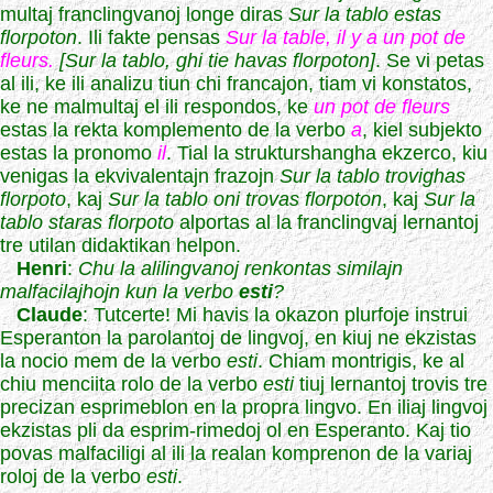
multaj franclingvanoj longe diras
Sur la tablo estas
florpoton
. Ili fakte pensas
Sur la table, il y a un pot de
fleurs.
[Sur la tablo, ghi tie havas florpoton]
. Se vi petas
al ili, ke ili analizu tiun chi francajon, tiam vi konstatos,
ke ne malmultaj el ili respondos, ke
un pot de fleurs
estas la rekta komplemento de la verbo
a
, kiel subjekto
estas la pronomo
il
. Tial la strukturshangha ekzerco, kiu
venigas la ekvivalentajn frazojn
Sur la tablo trovighas
florpoto
, kaj
Sur la tablo oni trovas florpoton
, kaj
Sur la
tablo staras florpoto
alportas al la franclingvaj lernantoj
tre utilan didaktikan helpon.
Henri
:
Chu la alilingvanoj renkontas similajn
malfacilajhojn kun la verbo
esti
?
Claude
: Tutcerte! Mi havis la okazon plurfoje instrui
Esperanton la parolantoj de lingvoj, en kiuj ne ekzistas
la nocio mem de la verbo
esti
. Chiam montrigis, ke al
chiu menciita rolo de la verbo
esti
tiuj lernantoj trovis tre
precizan esprimeblon en la propra lingvo. En iliaj lingvoj
ekzistas pli da esprim-rimedoj ol en Esperanto. Kaj tio
povas malfaciligi al ili la realan komprenon de la variaj
roloj de la verbo
esti
.