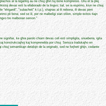
plachos al la legantoj au ne chiuj ghin tuj bone komprenos. Unu el la plej
rkistoj devas esti la ellaborado de la lingvo; tial, se ia esprimo, kiun ne chiuj
"elrigardi", "subacheti" k.t.p.), shajnas al ili nebona, ili devas peni
rimo pli bona; sed se ili, por ne malbeligi sian stilon, simple evitos tiajn
a lingvo tre malbonan servon."
e signifas, ke ghia parolo chiam devas celi esti simpligita, unuebena, igita
aj konstrukciajhoj kaj komprenebla por chiuj. Serioza tradukajho en
 chiuj semantikajn detalojn de la originalo, sed ne forjheti ghijn, cedante