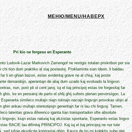
МЕНЮ/MENU/НАВЕРХ
Pri kio ne forgesu en Esperanto
nto Ludovik-Lazar Markovich Zamengof ne restigis totalan priskribon por sia
ri chi tion dum praktiko al siaj posteuloj. Proklaminte sian ideon, li baldau
j far li en ghian bazon, estas evidentaj grave ne al chiuj, kaj poste
ante demandojn, aperantajn de aliaj dum uzado kaj evoluado la lingvon.
tras, nun, post pli ol cent jaroj, iuj el tiaj principoj estas tre forgesitaj far
 ghis, ke en pensaroj de parto el shlij ghij suferis plenan perversiigon. La
Esperanta simileco multajn niajn rutinajn naciajn lingvojn provokas ulojn al
 ghin ankau multajn stereotipojn generitajn far ni lau chi lingvoj. Tamen,
leco latentas grava diferenco iganta tian transportadon ofte absolute
n lingvojn, kiujn estas naturaj kaj ekzistas spontane, Esperanto estas lingvo
stas RACIE lau difinitaj PRINCIPOJ. Kaj iuj el tiaj principoj ne nur tute
j, sed iufoje eksplicite kontrastaj ghijn. Kauze de tio mi kolektis sube plej