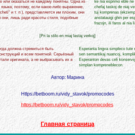
лю или оказаться не каждому понятны. Одна из
ke nia esprimo eble ne 
языка; поэтому, если какое-либо выражение,
chefaj taskoj de niaj ve
cheti" и т. п.), представляется им плохим, они
tuj komprenas (ekzemple 
 они, лишь ради красоты стиля, подобные
anstatauigi ghin per esp
frazojn, ili faros al ni
[Pri la stilo en miaj lastaj verkoj]
сегда должна стремиться быть
Esperanta lingva simpleco tute n
нструкций и всем понятной. Серьёзный
sen semantikaj nuancoj, komplik
тали оригинала, а не выбрасывать их в
Esperanton devas celi konservigi
simplan kompreneblecon.
Автор: Марина
Https://betboom.ru/vidy_stavok/promocodes
https://betboom.ru/vidy_stavok/promocodes
Главная страница