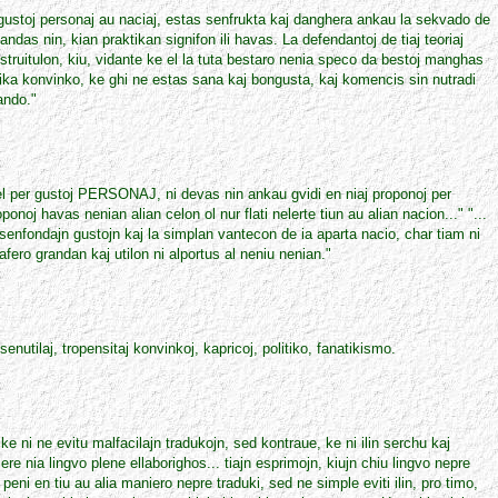
 gustoj personaj au naciaj, estas senfrukta kaj danghera ankau la sekvado de
mandas nin, kian praktikan signifon ili havas. La defendantoj de tiaj teoriaj
nstruitulon, kiu, vidante ke el la tuta bestaro nenia speco da bestoj manghas
gika konvinko, ke ghi ne estas sana kaj bongusta, kaj komencis sin nutradi
ando."
el per gustoj PERSONAJ, ni devas nin ankau gvidi en niaj proponoj per
onoj havas nenian alian celon ol nur flati nelerte tiun au alian nacion..." "...
senfondajn gustojn kaj la simplan vantecon de ia aparta nacio, char tiam ni
 afero grandan kaj utilon ni alportus al neniu nenian."
utilaj, tropensitaj konvinkoj, kapricoj, politiko, fanatikismo.
, ke ni ne evitu malfacilajn tradukojn, sed kontraue, ke ni ilin serchu kaj
re nia lingvo plene ellaborighos... tiajn esprimojn, kiujn chiu lingvo nepre
eni en tiu au alia maniero nepre traduki, sed ne simple eviti ilin, pro timo,