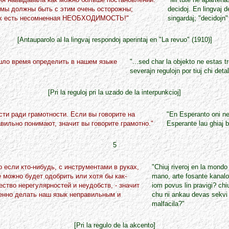
 мы должны быть с этим очень осторожны;
decidoj. En lingvaj 
 них есть несомненная HЕОБХОДИМОСТЬ!"
singardaj; "decidojn
[Antauparolo al la lingvaj respondoj aperintaj en "La revuo" (1910)]
ишло время определить в нашем языке
"...sed char la objekto ne estas t
severajn regulojn por tiuj chi detal
[Pri la reguloj pri la uzado de la interpunkcioj]
сти ради грамотности. Если вы говорите на
"En Esperanto oni ne 
авильно понимают, значит вы говорите грамотно."
Esperante lau ghiaj b
5
 если кто-нибудь, с инструментами в руках,
"Chiuj riveroj en la mondo
е можно будет одобрить или хотя бы как-
mano, arte fosante kanalon
тво нерегулярностей и неудобств, - значит
iom povus lin pravigi? chi
ренно делать наш язык неправильным и
chu ni ankau devas sekvi t
malfacila?"
[Pri la regulo de la akcento]