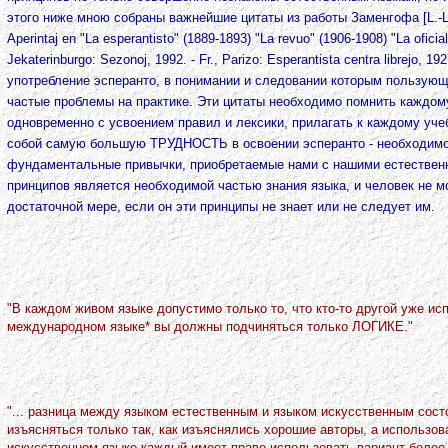
этого ниже мною собраны важнейшие цитаты из работы Заменгофа [L.-L.M
Aperintaj en "La esperantisto" (1889-1893) "La revuo" (1906-1908) "La oficial
Jekaterinburgo: Sezonoj, 1992. - Fr., Parizo: Esperantista centra librejo,
употребление эсперанто, в понимании и следовании которым пользую
частые проблемы на практике. Эти цитаты необходимо помнить каждому
одновременно с усвоением правил и лексики, прилагать к каждому уч
собой самую большую ТРУДHОСТЬ в освоении эсперанто - необходимо
фундаментальные привычки, приобретаемые нами с нашими естествен
принципов является необходимой частью знания языка, и человек не 
достаточной мере, если он эти принципы не знает или не следует им.
"В каждом живом языке допустимо только то, что кто-то другой уже ис
международном языке* вы должны подчиняться только ЛОГИКЕ."
"... разница между языком естественным и языком искусственным состо
изъясняться только так, как изъяснялись хорошие авторы, а использо
искусственном языке каждый имеет право использовать вариант более 