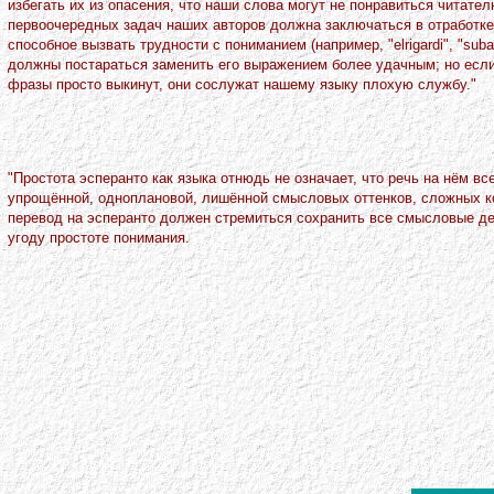
избегать их из опасения, что наши слова могут не понравиться читате
первоочередных задач наших авторов должна заключаться в отработке 
способное вызвать трудности с пониманием (например, "elrigardi", "suba
должны постараться заменить его выражением более удачным; но если
фразы просто выкинут, они сослужат нашему языку плохую службу."
"Простота эсперанто как языка отнюдь не означает, что речь на нём в
упрощённой, одноплановой, лишённой смысловых оттенков, сложных ко
перевод на эсперанто должен стремиться сохранить все смысловые де
угоду простоте понимания.