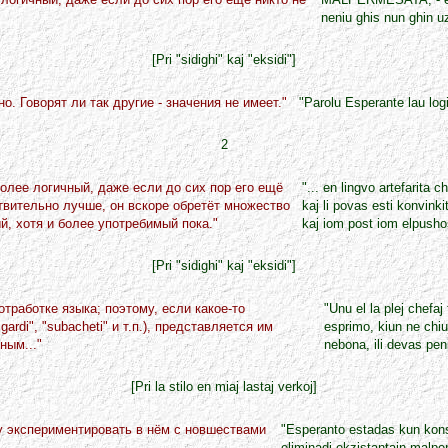
neniu ghis nun ghin uz
[Pri "sidighi" kaj "eksidi"]
но. Говорят ли так другие - значения не имеет."
"Parolu Esperante lau log
2
более логичный, даже если до сих пор его ещё
"... en lingvo artefarita 
ствительно лучше, он вскоре обретёт множество
kaj li povas esti konvink
й, хотя и более употребимый пока."
kaj iom post iom elpusho
[Pri "sidighi" kaj "eksidi"]
тработке языка; поэтому, если какое-то
"Unu el la plej chefaj 
rdi", "subacheti" и т.п.), представляется им
esprimo, kiun ne chiuj
ным..."
nebona, ili devas peni
[Pri la stilo en miaj lastaj verkoj]
у экспериментировать в нём с новшествами
"Esperanto estadas kun konst
.
eliminadi ekzistantajn malpe