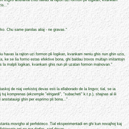
is..."
iko. Chu same parolas aliaj - ne gravas."
chiu havas la rajton uzi formon pli logikan, kvankam neniu ghis nun ghin uzis,
ita, ke se lia formo estas efektive bona, ghi baldau trovos multajn imitantojn
s la malpli logikan, kvankam ghis nun pli uzatan formon malnovan."
taskoj de niaj verkistoj devas esti la ellaborado de la lingvo; tial, se ia
 tuj komprenas (ekzemple "elrigardi", "subacheti" k.t.p.), shajnas al ili
 anstatauigi ghin per esprimo pli bona..."
anta movigho al perfekteco. Tial eksperimentadi en ghi kun novajhoj kaj
rfektecojn oni ne nur darfas, sed devas.