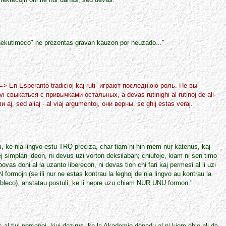
"nekutimeco" ne prezentas gravan kauzon por neuzado..."
> En Esperanto tradicioj kaj ruti- играют последнюю роль. Hе вы
vi свыкаться с привычками остальных, а devas rutinighi al rutinoj de ali-
, sed aliaj - al viaj argumentoj, они верны. se ghij estas veraj.
ni, ke nia lingvo estu TRO preciza, char tiam ni nin mem nur katenus, kaj
lej simplan ideon, ni devus uzi vorton deksilaban; chiufoje, kiam ni sen timo
as doni al la uzanto liberecon, ni devas tion chi fari kaj permesi al li uzi
ormojn (se ili nur ne estas kontrau la leghoj de nia lingvo au kontrau la
bleco), anstatau postuli, ke li nepre uzu chiam NUR UNU formon."
 al tiuj personoj, kiuj dezirus, ke la Akademio donadu al ni kiom eble pli da