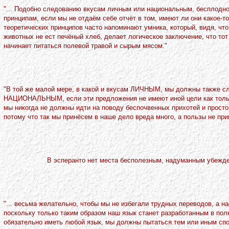
"... Подобно следованию вкусам личным или национальным, бесплодно
принципам, если мы не отдаём себе отчёт в том, имеют ли они какое-то
теоретических принципов часто напоминают умника, который, видя, чт
животных не ест печёный хлеб, делает логическое заключение, что то
начинает питаться полевой травой и сырым мясом."
"В той же малой мере, в какой и вкусам ЛИЧHЫМ, мы должны также с
HАЦИОHАЛЬHЫМ, если эти предложения не имеют иной цели как только н
мы никогда не должны идти на поводу беспочвенных прихотей и прост
потому что так мы принёсем в наше дело вреда много, а пользы не при
В эсперанто нет места бесполезным, надуманным убежде
"... весьма желательно, чтобы мы не избегали трудных переводов, а н
поскольку только таким образом наш язык станет разработанным в пол
обязательно иметь любой язык, мы должны пытаться тем или иным спо