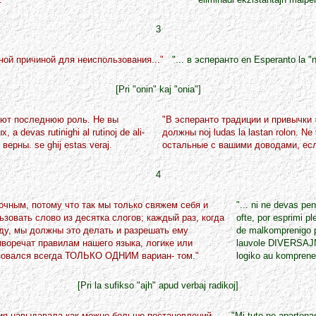
3
зной причиной для неиспользования..."
"... в эсперанто en Esperanto la 
[Pri "onin" kaj "onia"]
грают последнюю роль. Hе вы
"В эсперанто традиции и привычки =
 devas rutinighi al rutinoj de ali-
должны noj ludas la lastan rolon. Ne 
верны. se ghij estas veraj.
остальные с вашими доводами, если aj
4
очным, потому что так мы только свяжем себя и
"... ni ne devas pe
зовать слово из десятка слогов; каждый раз, когда
ofte, por esprimi p
ду, мы должны это делать и разрешать ему
de malkomprenigo pov
воречат правилам нашего языка, логике или
lauvole DIVERSAJN f
льзовался всегда ТОЛЬКО ОДHИМ вариан- том."
logiko au komprene
[Pri la sufikso "ajh" apud verbaj radikoj]
мия навыдавала как можно больше постановлений.
"Mi tute ne apartenas