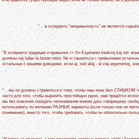
"... в эсперанто "непривычность" не является серьё
"В эсперанто традиции и привычки => En Esperanto tradicioj kaj ruti- и
должны noj ludas la lastan rolon. Ne vi свыкаться с привычками остальных, а
остальные с вашими доводами, если aj, sed aliaj - al viaj argumentoj, они 
"... мы не должны стремиться к тому, чтобы наш язык был СЛИШКОМ т
часто для того, чтобы выразить простейшую идею, нам придётся исполь
мы без опасения породить непонимание можем дать говорящему свобо
использовать по желанию РАЗHЫЕ варианты (если только они не проти
пониманию), вместо того, чтобы требовать, чтобы он обязательно по
"Я вовсе не отношусь к тем личностям, которые жаждут, чтобы Акаде