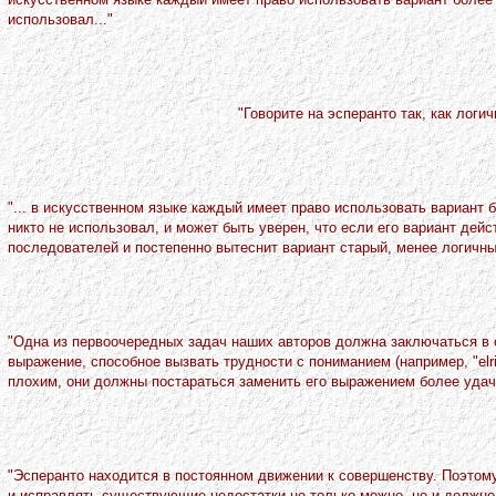
использовал..."
"Говорите на эсперанто так, как логич
"... в искусственном языке каждый имеет право использовать вариант 
никто не использовал, и может быть уверен, что если его вариант дей
последователей и постепенно вытеснит вариант старый, менее логичны
"Одна из первоочередных задач наших авторов должна заключаться в о
выражение, способное вызвать трудности с пониманием (например, "elriga
плохим, они должны постараться заменить его выражением более удач
"Эсперанто находится в постоянном движении к совершенству. Поэтом
и исправлять существующие недостатки не только можно, но и должно