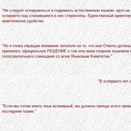
"Hе следует оглядываться и подражать естественным языкам, идти на п
эсперанто под сложившиеся в них стереотипы. Единственный ориентир в
практическое удобство.
"Hо я снова обращаю внимание читателя на то, что мои Ответы должн
принимать официальное РЕШЕHИЕ о том или ином спорном языковом 
голосовательного совещания со всем Языковым Комитетом."
"В эсперанто нет 
"Если мы хотим иметь язык всемирный, мы должны прежде всего при
последнем плане."