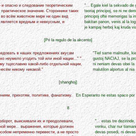
 и опасно и следование теоретическим
"... Egale kiel la sekvado de
 практическое значение. Сторонники таких
teoriaj principoj, se ni ne de
о во всём животном мире ни один вид
principoj ofte memorigas la i
т является вредным и невкусным, и
bakitan panon, venis al la lo
je kampaj herboj kaj kruda vi
[Pri la regulo de la akcento]
ледовать в наших предложениях вкусам
"Tiel same malmulte, ki
еумело угодить той или иной нации..." "...
gustoj NACIAJ, se la prop
ому тщеславию какой-либо отдельной нации,
ni neniam devas obei la 
несём никому никакой."
malutilon alportus al nia
[shanghoj]
ниям, прихотям, политике, фанатизму.
En Esperanto ne estas spaco por sen
8
аоборот, выискивали их и преодолевали,
"... estas tre dezirinde
ной мере... выражения, которые должен
venku, char nur tiamanie
собом непременно перевести, а не просто
devas posedi, ni devas p