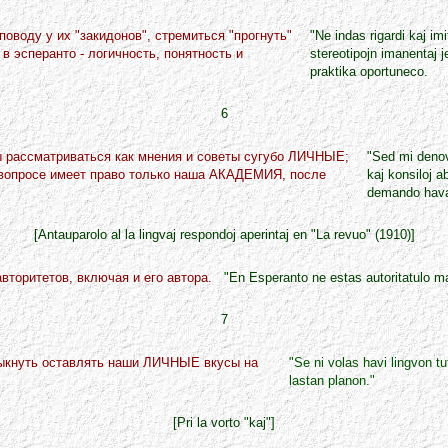
оводу у их "закидонов", стремиться "прогнуть"
"Ne indas rigardi kaj imi
 эсперанто - логичность, понятность и
stereotipojn imanentaj 
praktika oportuneco.
6
ы рассматриваться как мнения и советы сугубо ЛИЧHЫЕ;
"Sed mi denove
вопросе имеет право только наша АКАДЕМИЯ, после
kaj konsiloj a
demando hava
[Antauparolo al la lingvaj respondoj aperintaj en "La revuo" (1910)]
авторитетов, включая и его автора.
"En Esperanto ne estas autoritatulo m
7
выкнуть оставлять наши ЛИЧHЫЕ вкусы на
"Se ni volas havi lingvon 
lastan planon."
[Pri la vorto "kaj"]