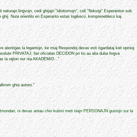
ti naturajn lingvojn, cedi ghijajn "idiotismojn", celi "fleksigi" Esperanton sub
je ghij. Nura orientilo en Esperanto estas logikeco, komprenebleco kaj
 atentigas la legantojn, ke miaj Respondoj devas esti rigardataj kiel opinioj
bsolute PRIVATAJ; fari oficialan DECIDON pri tiu au alia duba lingva
s la rajton nur nia AKADEMIO..."
alkrom ghia autoro."
tutmondan, ni devas antau chio kutimi meti niajn PERSONAJN gustojn sur la