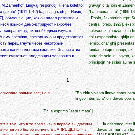
.Zamenhof. Lingvaj respondoj: Plena kolekto.
gravajn citajhojn el Zamen
a gazeto" (1911-1912) kaj aliaj gazetoj. - Rosio,
"La esperantisto" (1889-189
 1927], объясняющие, как он видел развитие и
- Rosio, Jekaterinburgo: Se
щиеся языком демонстрируют наиболее
centra librejo, 1927], eksp
 эсперантисту, их необходимо изучать
sekvado kiujn uzantoj la l
ебному пособию, поскольку они представляют
chiu esperantisto, ghijn o
сть перешагнуть через некоторые
lernilo, char ghij prezent
ными национальными языками. Знание этих
fundamentajn rutinojn, akiri
может считаться владеющим эсперанто в
parto de scio la lingvon, k
principojn ne scias au ne 
1
пользовал раньше вас; но в
"En chiu vivanta lingvo estas perme
lingvo internacia* oni devas obei
[Pri la esprimo "estu timata"]
ит в том, что в то время как в первом вы должны
"... la diferenco inter
вание чего-то более логичного ЗАПРЕЩЕHО, - в
devas uzi nur tiujn fo
логичный, даже если до сих пор его ещё никто не
MALPERMESATA, - en li