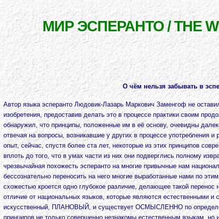
МИР ЭСПЕРАНТО / THE 
О чём нельзя забывать в эсп
Автор языка эсперанто Людовик-Лазарь Маркович Заменгоф не остави
изобретения, предоставив делать это в процессе практики своим прод
обнаружил, что принципы, положенные им в её основу, очевидны далек
отвечая на вопросы, возникавшие у других в процессе употребления и 
опыт, сейчас, спустя более ста лет, некоторые из этих принципов сов
вплоть до того, что в умах части из них они подверглись полному извр
чрезвычайная похожесть эсперанто на многие привычные нам национа
бессознательно переносить на него многие выработанные нами по этим
схожестью кроется одно глубокое различие, делающее такой перенос
отличие от национальных языков, которые являются естественными и с
искусственный, ПЛАHОВЫЙ, и существует ОСМЫСЛЕHHО по определ
принципов не только совершенно незнакомы естественным языкам, но 