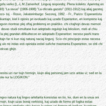
gofa verko [L.-L.M.Zamenhof. Lingvaj respondoj: Plena kolekto. Aperintaj en
3) "La revuo" (1906-1908) "La oficiala gazeto" (1911-1912) kaj aliaj gazetoj.
zo- toj. - Rosio, Jekaterinburgo: Sezonoj, 1992. - Fr., Parizo: Esperantista
likantajn, kiel li opiniis pri evoluado kaj uzado Esperanton, en kompreno kaj
ingvon montras plej oftaj problemoj en praktiko. chi citajhojn devas memori
ni devas studi simultane kun adoptado regulojn kaj leksikon, meti al chiu
as la plej grandan difikultecon en adoptado Esperanton: neceso pashi trans
tajn far ni kun niaj naturaj naciaj lingvoj. Scio chi principojn estas necesa
aj ulo ne indas esti opiniata estiel sufiche mastranta Esperanton, se shli chi
sekvas ghijn.
sita uzi nur tiujn formojn, kiujn aliaj personoj jam uzis antau vi; sed en la
 sole nur la LOGIKON."
 lingvo natura kaj lingvo artefarita konsistas en tio, ke, dum en la unua oni
rmojn, kiujn uzas bonaj verkistoj, kaj uzado de formo pli logika estas
ngvo artefarita chiu havas la rajton uzi formon pli logikan, kvankam