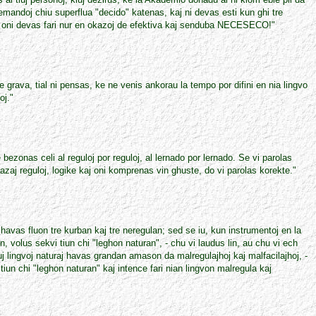
demandoj chiu superflua "decido" katenas, kaj ni devas esti kun ghi tre
" oni devas fari nur en okazoj de efektiva kaj senduba NECESECO!"
re grava, tial ni pensas, ke ne venis ankorau la tempo por difini en nia lingvo
oj."
bezonas celi al reguloj por reguloj, al lernado por lernado. Se vi parolas
azaj reguloj, logike kaj oni komprenas vin ghuste, do vi parolas korekte."
 havas fluon tre kurban kaj tre neregulan; sed se iu, kun instrumentoj en la
, volus sekvi tiun chi "leghon naturan", - chu vi laudus lin, au chu vi ech
uj lingvoj naturaj havas grandan amason da malregulajhoj kaj malfacilajhoj, -
iun chi "leghon naturan" kaj intence fari nian lingvon malregula kaj