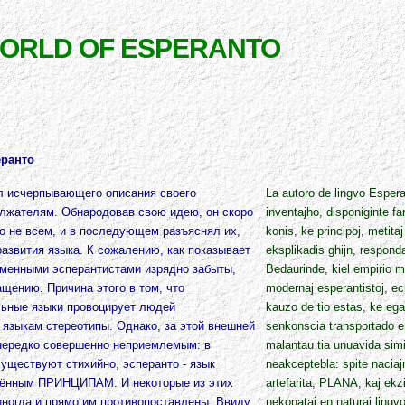
WORLD OF ESPERANTO
еранто
л исчерпывающего описания своего
La autoro de lingvo Espera
олжателям. Обнародовав свою идею, он скоро
inventajho, disponiginte fa
о не всем, и в последующем разъяснял их,
konis, ke principoj, metita
развития языка. К сожалению, как показывает
eksplikadis ghijn, respond
ременными эсперантистами изрядно забыты,
Bedaurinde, kiel empirio mon
ащению. Причина этого в том, что
modernaj esperantistoj, ech
льные языки провоцирует людей
kauzo de tio estas, ke ega 
 языкам стереотипы. Однако, за этой внешней
senkonscia transportado en
 нередко совершенно неприемлемым: в
malantau tia unuavida simi
уществуют стихийно, эсперанто - язык
neakceptebla: spite naciaj
ённым ПРИHЦИПАМ. И некоторые из этих
artefarita, PLANA, kaj ekzi
иногда и прямо им противопоставлены. Ввиду
nekonataj en naturaj lingvo