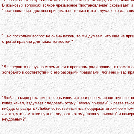
В языковых вопросах всякое чрезмерное "постановление" сковывает, и
"постановления" должны приниматься только в тех случаях, когда в
"...но поскольку вопрос не очень важен, то мы думаем, что ещё не пр
строгие правила для таких тонкостей."
"В эсперанто не нужно стремиться к правилам ради правил, к грамотно
эсперанто в соответствии с его базовыми правилами, логично и вас пр
"Любая в мире река имеет очень извилистое и нерегулярное течение; но
копая канал, вздумает следовать этому "закону природы", - разве тако
нибудь оправдать? Любой естественный язык содержит огромное множес
ли это, что нам тоже нужно следовать этому "закону природы" и наме
неудобным?"