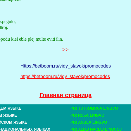
 spegulo;
troj.
podu kiel eble plej multe eviti ilin.
>>
Https://betboom.ru/vidy_stavok/promocodes
https://betboom.ru/vidy_stavok/promocodes
Главная страница
ЩЕМ ЯЗЫКЕ
PRI TUTKOMUNA LINGVO
М ЯЗЫКЕ
PRI RUSA LINGVO
ЙСКОМ ЯЗЫКЕ
PRI ANGLA LINGVO
 НАЦИОНАЛЬНЫХ ЯЗЫКАХ
PRI ALIAJ NACIAJ LINGVOJ