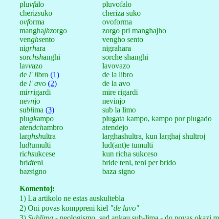
plu
vf
alo
pluvofalo
cheri
zs
uko
cheriza suko
o
vf
orma
ovoforma
mangha
jhz
orgo
zorgo pri manghajho
ven
ghs
ento
vengho sento
ni
grh
ara
nigrahara
sor
chsh
anghi
sorche shanghi
la
vv
azo
lavovazo
de
l' l
ibro
(1)
de la libro
de
l' a
vo
(2)
de la avo
mi
rr
igardi
mire rigardi
ne
vn
jo
nevinjo
su
bl
ima
(3)
sub la limo
plu
gk
ampo
plugata kampo, kampo por plugado
aten
dch
ambro
atendejo
lar
ghsh
ultra
larghashultra, kun larghaj shultroj
lu
dt
umulti
lud(ant)e tumulti
ri
chs
ukcese
kun richa sukceso
bri
dt
eni
bride teni, teni per brido
ba
zs
igno
baza signo
Komentoj:
1) La artikolo ne estas auskultebla
2) Oni povas komppreni kiel
"de lavo"
3)
Sublima
- neologismo, sed ankau sub-lima - do povas okazi 