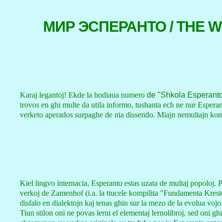
МИР ЭСПЕРАНТО / THE 
Karaj legantoj! Ekde la hodiaua numero
de "Shkola Esperant
trovos en ghi multe da utila informo, tushanta ech ne nur Esperant
verketo aperados surpaghe de nia dissendo. Miajn nemultajn kom
Kiel lingvo internacia, Esperanto estas uzata de multaj popoloj. Pr
verkoj de Zamenhof (i.a. la tiucele kompilita "Fundamenta Krestoma
disfalo en dialektojn kaj tenas ghin sur la mezo de la evolua vojo
Tiun stilon oni ne povas lerni el elementaj lernolibroj, sed oni gh