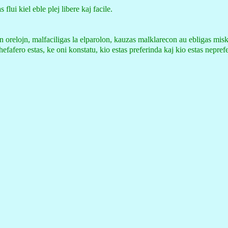
lui kiel eble plej libere kaj facile.
ajn orelojn, malfaciligas la elparolon, kauzas malklarecon au ebligas mis
efafero estas, ke oni konstatu, kio estas preferinda kaj kio estas nepref