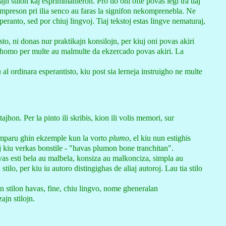
n stilon kaj esprimmanieron. Pro tio oni ofte povas legi tra tiaj
n impreson pri ilia senco au faras la signifon nekomprenebla. Ne
eranto, sed por chiuj lingvoj. Tiaj tekstoj estas lingve nematuraj,
isto, ni donas nur praktikajn konsilojn, per kiuj oni povas akiri
iu homo per multe au malmulte da ekzercado povas akiri. La
u al ordinara esperantisto, kiu post sia lerneja instruigho ne multe
ajhon. Per la pinto ili skribis, kion ili volis memori, sur
mparu ghin ekzemple kun la vorto
plumo
, el kiu nun estighis
aj kiu verkas bonstile - "havas plumon bone tranchitan".
as esti bela au malbela, konsiza au malkonciza, simpla au
ilo, per kiu iu autoro distingighas de aliaj autoroj. Lau tia stilo
n stilon havas, fine, chiu lingvo, nome gheneralan
ajn stilojn.