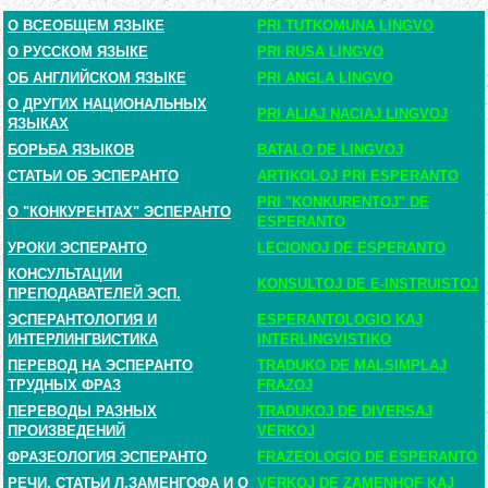
О ВСЕОБЩЕМ ЯЗЫКЕ
PRI TUTKOMUNA LINGVO
О РУССКОМ ЯЗЫКЕ
PRI RUSA LINGVO
ОБ АНГЛИЙСКОМ ЯЗЫКЕ
PRI ANGLA LINGVO
О ДРУГИХ НАЦИОНАЛЬНЫХ
PRI ALIAJ NACIAJ LINGVOJ
ЯЗЫКАХ
БОРЬБА ЯЗЫКОВ
BATALO DE LINGVOJ
СТАТЬИ ОБ ЭСПЕРАНТО
ARTIKOLOJ PRI ESPERANTO
PRI "KONKURENTOJ" DE
О "КОНКУРЕНТАХ" ЭСПЕРАНТО
ESPERANTO
УРОКИ ЭСПЕРАНТО
LECIONOJ DE ESPERANTO
КОНСУЛЬТАЦИИ
KONSULTOJ DE E-INSTRUISTOJ
ПРЕПОДАВАТЕЛЕЙ ЭСП.
ЭСПЕРАНТОЛОГИЯ И
ESPERANTOLOGIO KAJ
ИНТЕРЛИНГВИСТИКА
INTERLINGVISTIKO
ПЕРЕВОД НА ЭСПЕРАНТО
TRADUKO DE MALSIMPLAJ
ТРУДНЫХ ФРАЗ
FRAZOJ
ПЕРЕВОДЫ РАЗНЫХ
TRADUKOJ DE DIVERSAJ
ПРОИЗВЕДЕНИЙ
VERKOJ
ФРАЗЕОЛОГИЯ ЭСПЕРАНТО
FRAZEOLOGIO DE ESPERANTO
РЕЧИ, СТАТЬИ Л.ЗАМЕНГОФА И О
VERKOJ DE ZAMENHOF KAJ