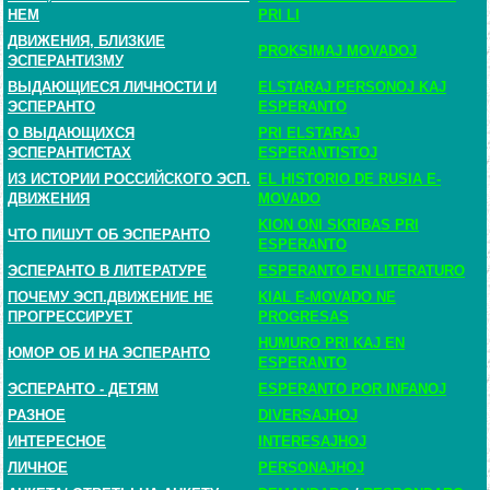
НЕМ
PRI LI
ДВИЖЕНИЯ, БЛИЗКИЕ
PROKSIMAJ MOVADOJ
ЭСПЕРАНТИЗМУ
ВЫДАЮЩИЕСЯ ЛИЧНОСТИ И
ELSTARAJ PERSONOJ KAJ
ЭСПЕРАНТО
ESPERANTO
О ВЫДАЮЩИХСЯ
PRI ELSTARAJ
ЭСПЕРАНТИСТАХ
ESPERANTISTOJ
ИЗ ИСТОРИИ РОССИЙСКОГО ЭСП.
EL HISTORIO DE RUSIA E-
ДВИЖЕНИЯ
MOVADO
KION ONI SKRIBAS PRI
ЧТО ПИШУТ ОБ ЭСПЕРАНТО
ESPERANTO
ЭСПЕРАНТО В ЛИТЕРАТУРЕ
ESPERANTO EN LITERATURO
ПОЧЕМУ ЭСП.ДВИЖЕНИЕ НЕ
KIAL E-MOVADO NE
ПРОГРЕССИРУЕТ
PROGRESAS
HUMURO PRI KAJ EN
ЮМОР ОБ И НА ЭСПЕРАНТО
ESPERANTO
ЭСПЕРАНТО - ДЕТЯМ
ESPERANTO POR INFANOJ
РАЗНОЕ
DIVERSAJHOJ
ИНТЕРЕСНОЕ
INTERESAJHOJ
ЛИЧНОЕ
PERSONAJHOJ