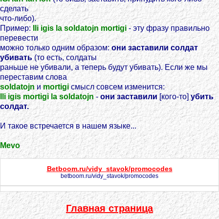
сделать
что-либо).
Пример:
Ili igis la soldatojn mortigi
- эту фразу правильно
перевести
можно только одним образом:
они заставили солдат
убивать
(то есть, солдаты
раньше не убивали, а теперь будут убивать). Если же мы
переставим слова
soldatojn
и
mortigi
смысл совсем изменится:
Ili igis mortigi la soldatojn
-
они заставили
[кого-то]
убить
солдат.
И такое встречается в нашем языке...
Mevo
Betboom.ru/vidy_stavok/promocodes
betboom.ru/vidy_stavok/promocodes
Главная страница