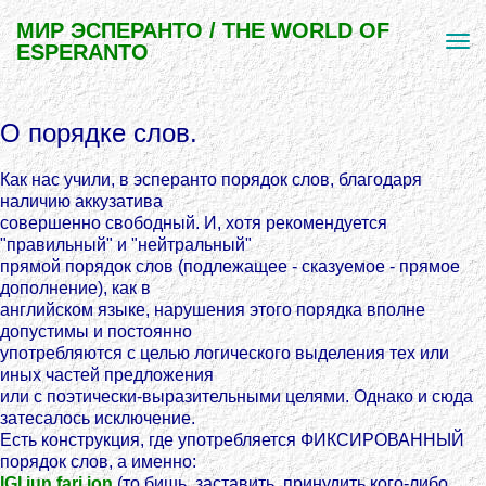
МИР ЭСПЕРАНТО / THE WORLD OF
ESPERANTO
О порядке слов.
Как нас учили, в эсперанто порядок слов, благодаря
наличию аккузатива
совершенно свободный. И, хотя рекомендуется
"правильный" и "нейтральный"
прямой порядок слов (подлежащее - сказуемое - прямое
дополнение), как в
английском языке, нарушения этого порядка вполне
допустимы и постоянно
употребляются с целью логического выделения тех или
иных частей предложения
или с поэтически-выразительными целями. Однако и сюда
затесалось исключение.
Есть конструкция, где употребляется ФИКСИРОВАННЫЙ
порядок слов, а именно:
IGI iun fari ion
(то бишь, заставить, принудить кого-либо