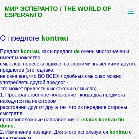
МИР ЭСПЕРАНТО / THE WORLD OF
ESPERANTO
О предлоге
kontrau
Предлог
kontrau
, как и предлог
de
очень многозначен и
имеет множество
смыслов, пересекающихся со схожими значениями других
предлогов (это, однако,
не означает, что ВО ВСЕХ подобных смыслах можно
употреблять другой предлог -
это может привести к искажению смысла).
1.
Пространственное положение
- когда два предмета
находятся на некотором
расстоянии друг от друга так, что их передние стороны
смотрят в
противоположные направления.
Li staras kontrau tiu
domo
.
2.
Изменение позиции
. Для этого используется
kontrau
с
винительным