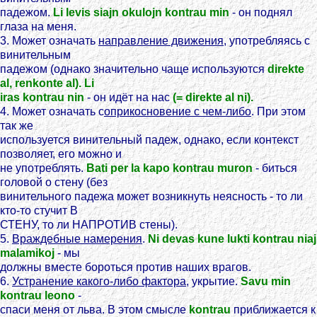
падежом.
Li levis siajn okulojn kontrau min
- он поднял
глаза на меня.
3. Может означать
направление движения
, употребляясь с
винительным
падежом (однако значительно чаще используются
direkte
al, renkonte al). Li
iras kontrau nin
- он идёт на нас
(= direkte al ni).
4. Может означать с
оприкосновение с чем-либо
. При этом
так же
используется винительный падеж, однако, если контекст
позволяет, его можно и
не употреблять.
Bati per la kapo kontrau muron
- биться
головой о стену (без
винительного падежа может возникнуть неясность - то ли
кто-то стучит В
СТЕНУ, то ли НАПРОТИВ стены).
5.
Враждебные намерения
.
Ni devas kune lukti kontrau niaj
malamikoj
- мы
должны вместе бороться против наших врагов.
6.
Устранение какого-либо фактора
, укрытие.
Savu min
kontrau leono
-
спаси меня от льва. В этом смысле
kontrau
приближается к