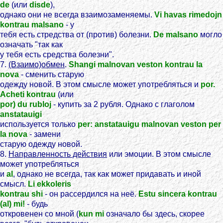
de
(или
disde
),
однако они не всегда взаимозаменяемы.
Vi havas rimedojn
kontrau malsano
- у
тебя есть стредства от (против) болезни.
De malsano
могло
означать "так как
у тебя есть средства болезни".
7.
(Взаимо)обмен
.
Shangi malnovan veston kontrau la
nova
- сменить старую
одежду новой. В этом смысле может употребляться и
por.
Acheti kontrau
(или
por) du rubloj
- купить за 2 рубля. Однако с глаголом
anstatauigi
используется только
per: anstatauigu malnovan veston per
la nova
- замени
старую одежду новой.
8.
Направленность действия
или эмоции. В этом смысле
может употребляться
и
al
, однако не всегда, так как может придавать и иной
смысл.
Li ekkoleris
kontrau shi
- он рассердился на неё.
Estu sincera kontrau
(al) mi!
- будь
откровенен со мной (
kun mi
означало бы здесь, скорее