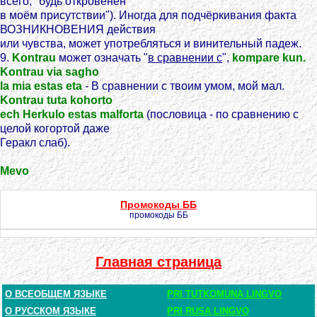
всего, "будь откровенен
в моём присутствии"). Иногда для подчёркивания факта
ВОЗНИКНОВЕНИЯ действия
или чувства, может употребляться и винительный падеж.
9.
Kontrau
может означать "
в сравнении с
",
kompare kun.
Kontrau via sagho
la mia estas eta
- В сравнении с твоим умом, мой мал.
Kontrau tuta kohorto
ech Herkulo estas malforta
(пословица - по сравнению с
целой когортой даже
Геракл слаб).
Mevo
Промокоды ББ
промокоды ББ
Главная страница
О ВСЕОБЩЕМ ЯЗЫКЕ
PRI TUTKOMUNA LINGVO
О РУССКОМ ЯЗЫКЕ
PRI RUSA LINGVO