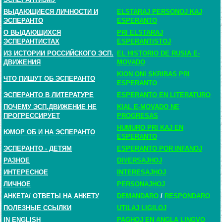
ВЫДАЮЩИЕСЯ ЛИЧНОСТИ И
ELSTARAJ PERSONOJ KAJ
ЭСПЕРАНТО
ESPERANTO
О ВЫДАЮЩИХСЯ
PRI ELSTARAJ
ЭСПЕРАНТИСТАХ
ESPERANTISTOJ
ИЗ ИСТОРИИ РОССИЙСКОГО ЭСП.
EL HISTORIO DE RUSIA E-
ДВИЖЕНИЯ
MOVADO
KION ONI SKRIBAS PRI
ЧТО ПИШУТ ОБ ЭСПЕРАНТО
ESPERANTO
ЭСПЕРАНТО В ЛИТЕРАТУРЕ
ESPERANTO EN LITERATURO
ПОЧЕМУ ЭСП.ДВИЖЕНИЕ НЕ
KIAL E-MOVADO NE
ПРОГРЕССИРУЕТ
PROGRESAS
HUMURO PRI KAJ EN
ЮМОР ОБ И НА ЭСПЕРАНТО
ESPERANTO
ЭСПЕРАНТО - ДЕТЯМ
ESPERANTO POR INFANOJ
РАЗНОЕ
DIVERSAJHOJ
ИНТЕРЕСНОЕ
INTERESAJHOJ
ЛИЧНОЕ
PERSONAJHOJ
АНКЕТА
/
ОТВЕТЫ НА АНКЕТУ
DEMANDARO
/
RESPONDARO
ПОЛЕЗНЫЕ ССЫЛКИ
UTILAJ LIGILOJ
IN ENGLISH
PAGHOJ EN ANGLA LINGVO