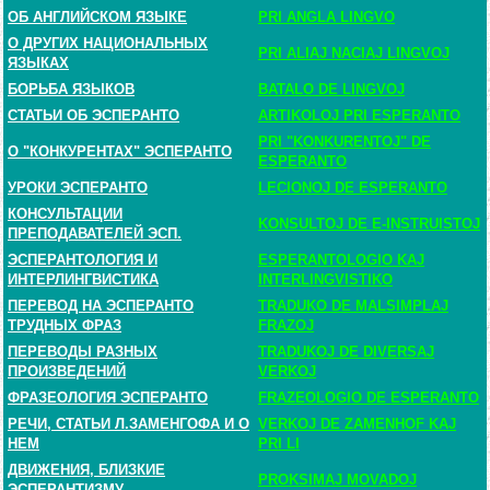
ОБ АНГЛИЙСКОМ ЯЗЫКЕ
PRI ANGLA LINGVO
О ДРУГИХ НАЦИОНАЛЬНЫХ
PRI ALIAJ NACIAJ LINGVOJ
ЯЗЫКАХ
БОРЬБА ЯЗЫКОВ
BATALO DE LINGVOJ
СТАТЬИ ОБ ЭСПЕРАНТО
ARTIKOLOJ PRI ESPERANTO
PRI "KONKURENTOJ" DE
О "КОНКУРЕНТАХ" ЭСПЕРАНТО
ESPERANTO
УРОКИ ЭСПЕРАНТО
LECIONOJ DE ESPERANTO
КОНСУЛЬТАЦИИ
KONSULTOJ DE E-INSTRUISTOJ
ПРЕПОДАВАТЕЛЕЙ ЭСП.
ЭСПЕРАНТОЛОГИЯ И
ESPERANTOLOGIO KAJ
ИНТЕРЛИНГВИСТИКА
INTERLINGVISTIKO
ПЕРЕВОД НА ЭСПЕРАНТО
TRADUKO DE MALSIMPLAJ
ТРУДНЫХ ФРАЗ
FRAZOJ
ПЕРЕВОДЫ РАЗНЫХ
TRADUKOJ DE DIVERSAJ
ПРОИЗВЕДЕНИЙ
VERKOJ
ФРАЗЕОЛОГИЯ ЭСПЕРАНТО
FRAZEOLOGIO DE ESPERANTO
РЕЧИ, СТАТЬИ Л.ЗАМЕНГОФА И О
VERKOJ DE ZAMENHOF KAJ
НЕМ
PRI LI
ДВИЖЕНИЯ, БЛИЗКИЕ
PROKSIMAJ MOVADOJ
ЭСПЕРАНТИЗМУ