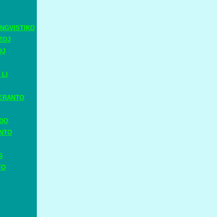
NGVISTIKO
ZOJ
OJ
 LI
ERANTO
ADO
ANTO
S
TO