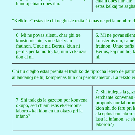
chiam obes ilin; au: .
hundoj chiam obes ilin.
estas kelkaj tre sagha
"Kelkfoje" estas tie chi neghuste uzita. Temas ne pri la nombro de
6. Mi ne povas silenti, char ghi tre
6. Mi ne povas silenti
konsternis nin, same kiel vian
konsternis nin, same 
fratinon. Unue nia Bertus, kiun ni
fratinon. Unue trafis
perdis per la morto, kaj nun vi kauzis
Bertus, kaj nun tio, 
tion al ni.
ni.
Chi tiu citajho estas prenita el traduko de riprocha letero de patrin
alilandanoj ne tuj komprenas tiun chi parolmanieron. La teksto e
7. Shi tralegis la ga
serchante konvenan o
7. Shi tralegis la gazeton por konvena
proponis nur laboro
okupo, sed chiam estis eksterdoma
kion shi do faru pri l
laboro - kaj kion en tiu okazo pri la
akceptus tian laboron
infano?
lasu la infanon, se s
laboron?)