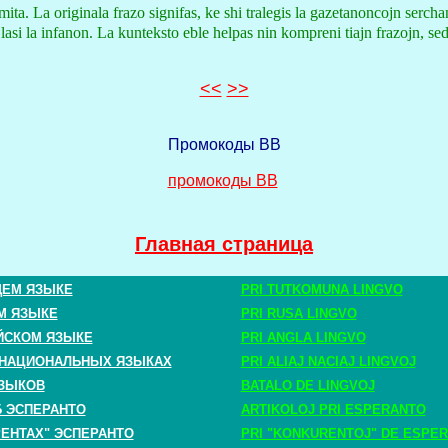
primita. La originala frazo signifas, ke shi tralegis la gazetanoncojn se
 lasi la infanon. La kunteksto eble helpas nin kompreni tiajn frazojn, se
<<
>>
Промокоды BB
промокоды BB
Главная страница
ЩЕМ ЯЗЫКЕ
PRI TUTKOMUNA LINGVO
М ЯЗЫКЕ
PRI RUSA LINGVO
ЙСКОМ ЯЗЫКЕ
PRI ANGLA LINGVO
 НАЦИОНАЛЬНЫХ ЯЗЫКАХ
PRI ALIAJ NACIAJ LINGVOJ
ЗЫКОВ
BATALO DE LINGVOJ
Б ЭСПЕРАНТО
ARTIKOLOJ PRI ESPERANTO
РЕНТАХ" ЭСПЕРАНТО
PRI "KONKURENTOJ" DE ESPE