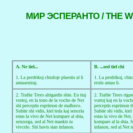
МИР ЭСПЕРАНТО / THE 
A. Ne tiel...
B. ...sed tiel chi
1. La perdrikoj chiufoje pluestis al li
1. La perdrikoj, chiu
antaueniraj.
restis antau li.
2. Trafite Trees alrigardis shin. En tiuj
2. Trafite Trees rigar
vortoj, en la tono de la vocho de Net
vortoj kaj en la voch
shi perceptis esprimon de malhavo.
perceptis esprimon 
Subite shi vidis, kiel teda kaj sencela
Subite shi vidis, kiel
estas la vivo de Net kompare al shia,
estas la vivo de Net,
senzorga, sed al Net mankis iu
kompare al la shia. S
vivcelo. Shi havis sian infanon.
infanon, sed al Net 