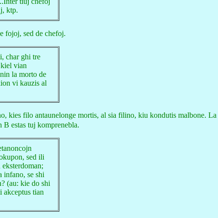
..Inter tiuj chefoj
j, ktp.
 fojoj, sed de chefoj.
, char ghi tre
kiel vian
 nin la morto de
kion vi kauzis al
o, kies filo antaunelonge mortis, al sia filino, kiu kondutis malbone. La ri
n B estas tuj komprenebla.
zetanoncojn
kupon, sed ili
n eksterdoman;
a infano, se shi
? (au: kie do shi
hi akceptus tian