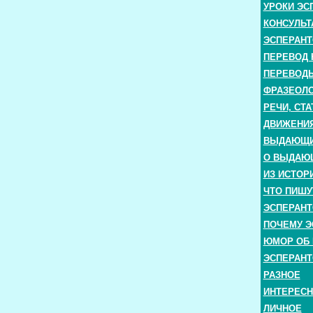
УРОКИ ЭС
КОНСУЛЬТ
ЭСПЕРАНТ
ПЕРЕВОД 
ПЕРЕВОДЫ
ФРАЗЕОЛО
РЕЧИ, СТА
ДВИЖЕНИЯ
ВЫДАЮЩИЕ
О ВЫДАЮ
ИЗ ИСТОР
ЧТО ПИШУ
ЭСПЕРАНТ
ПОЧЕМУ Э
ЮМОР ОБ 
ЭСПЕРАНТ
РАЗНОЕ
ИНТЕРЕС
ЛИЧНОЕ