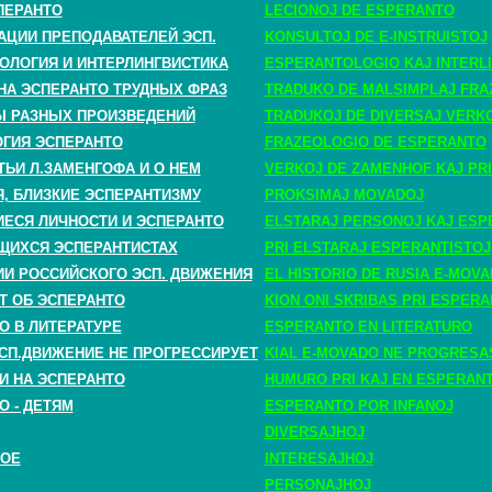
ПЕРАНТО
LECIONOJ DE ESPERANTO
АЦИИ ПРЕПОДАВАТЕЛЕЙ ЭСП.
KONSULTOJ DE E-INSTRUISTOJ
ОЛОГИЯ И ИНТЕРЛИНГВИСТИКА
ESPERANTOLOGIO KAJ INTERLI
НА ЭСПЕРАНТО ТРУДНЫХ ФРАЗ
TRADUKO DE MALSIMPLAJ FRA
 РАЗНЫХ ПРОИЗВЕДЕНИЙ
TRADUKOJ DE DIVERSAJ VERK
ГИЯ ЭСПЕРАНТО
FRAZEOLOGIO DE ESPERANTO
ТЬИ Л.ЗАМЕНГОФА И О НЕМ
VERKOJ DE ZAMENHOF KAJ PRI
, БЛИЗКИЕ ЭСПЕРАНТИЗМУ
PROKSIMAJ MOVADOJ
СЯ ЛИЧНОСТИ И ЭСПЕРАНТО
ELSTARAJ PERSONOJ KAJ ESP
ЩИХСЯ ЭСПЕРАНТИСТАХ
PRI ELSTARAJ ESPERANTISTOJ
ИИ РОССИЙСКОГО ЭСП. ДВИЖЕНИЯ
EL HISTORIO DE RUSIA E-MOV
Т ОБ ЭСПЕРАНТО
KION ONI SKRIBAS PRI ESPER
О В ЛИТЕРАТУРЕ
ESPERANTO EN LITERATURO
СП.ДВИЖЕНИЕ НЕ ПРОГРЕССИРУЕТ
KIAL E-MOVADO NE PROGRESA
И НА ЭСПЕРАНТО
HUMURO PRI KAJ EN ESPERAN
О - ДЕТЯМ
ESPERANTO POR INFANOJ
DIVERSAJHOJ
НОЕ
INTERESAJHOJ
PERSONAJHOJ