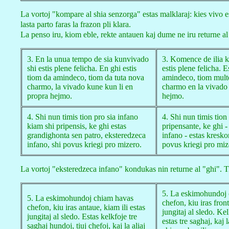
La vortoj "kompare al shia senzorga" estas malklaraj: kies vivo e
lasta parto faras la frazon pli klara.
La penso iru, kiom eble, rekte antauen kaj dume ne iru returne al
3. En la unua tempo de sia kunvivado
3. Komence de ilia 
shi estis plene felicha. En ghi estis
estis plene felicha. 
tiom da amindeco, tiom da tuta nova
amindeco, tiom mult
charmo, la vivado kune kun li en
charmo en la vivado 
propra hejmo.
hejmo.
4. Shi nun timis tion pro sia infano
4. Shi nun timis tion
kiam shi pripensis, ke ghi estas
pripensante, ke ghi -
grandighonta sen patro, eksteredzeca
infano - estas kresko
infano, shi povus kriegi pro mizero.
povus kriegi pro miz
La vortoj "eksteredzeca infano" kondukas nin returne al "ghi". Ti
5. La eskimohundoj
5. La eskimohundoj chiam havas
chefon, kiu iras front
chefon, kiu iras antaue, kiam ili estas
jungitaj al sledo. Kel
jungitaj al sledo. Estas kelkfoje tre
estas tre saghaj, kaj 
saghaj hundoj, tiuj chefoj, kaj la aliaj