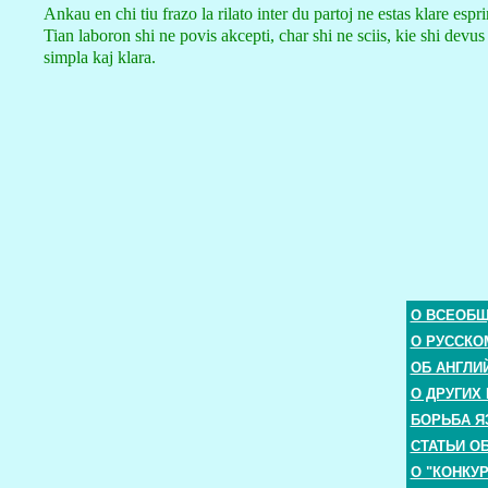
Ankau en chi tiu frazo la rilato inter du partoj ne estas klare es
Tian laboron shi ne povis akcepti, char shi ne sciis, kie shi devus
simpla kaj klara.
О ВСЕОБ
О РУССКО
ОБ АНГЛИ
О ДРУГИХ
БОРЬБА Я
СТАТЬИ О
О "КОНКУ