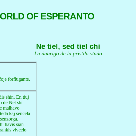
WORLD OF ESPERANTO
Ne tiel, sed tiel chi
La daurigo de la pristila studo
foje forflugante,
dis shin. En tiuj
o de Net shi
de malhavo.
 teda kaj sencela
 senzorga,
hi havis sian
mankis vivcelo.