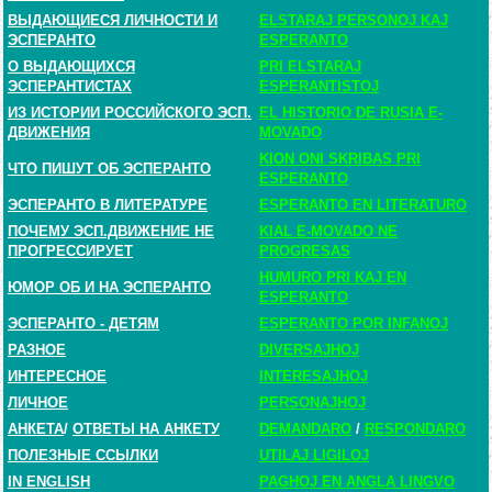
ВЫДАЮЩИЕСЯ ЛИЧНОСТИ И
ELSTARAJ PERSONOJ KAJ
ЭСПЕРАНТО
ESPERANTO
О ВЫДАЮЩИХСЯ
PRI ELSTARAJ
ЭСПЕРАНТИСТАХ
ESPERANTISTOJ
ИЗ ИСТОРИИ РОССИЙСКОГО ЭСП.
EL HISTORIO DE RUSIA E-
ДВИЖЕНИЯ
MOVADO
KION ONI SKRIBAS PRI
ЧТО ПИШУТ ОБ ЭСПЕРАНТО
ESPERANTO
ЭСПЕРАНТО В ЛИТЕРАТУРЕ
ESPERANTO EN LITERATURO
ПОЧЕМУ ЭСП.ДВИЖЕНИЕ НЕ
KIAL E-MOVADO NE
ПРОГРЕССИРУЕТ
PROGRESAS
HUMURO PRI KAJ EN
ЮМОР ОБ И НА ЭСПЕРАНТО
ESPERANTO
ЭСПЕРАНТО - ДЕТЯМ
ESPERANTO POR INFANOJ
РАЗНОЕ
DIVERSAJHOJ
ИНТЕРЕСНОЕ
INTERESAJHOJ
ЛИЧНОЕ
PERSONAJHOJ
АНКЕТА
/
ОТВЕТЫ НА АНКЕТУ
DEMANDARO
/
RESPONDARO
ПОЛЕЗНЫЕ ССЫЛКИ
UTILAJ LIGILOJ
IN ENGLISH
PAGHOJ EN ANGLA LINGVO