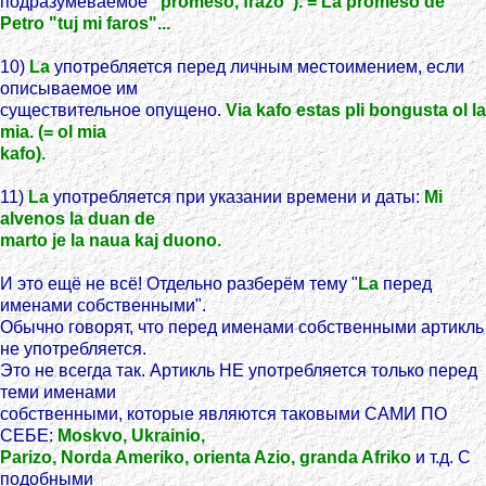
подразумеваемое
"promeso, frazo"). = La promeso de
Petro "tuj mi faros"...
10)
La
употребляется перед личным местоимением, если
описываемое им
существительное опущено.
Via kafo estas pli bongusta ol la
mia. (= ol mia
kafo).
11)
La
употребляется при указании времени и даты:
Mi
alvenos la duan de
marto je la naua kaj duono.
И это ещё не всё! Отдельно разберём тему "
La
перед
именами собственными".
Обычно говорят, что перед именами собственными артикль
не употребляется.
Это не всегда так. Артикль НЕ употребляется только перед
теми именами
собственными, которые являются таковыми САМИ ПО
СЕБЕ:
Moskvo, Ukrainio,
Parizo, Norda Ameriko, orienta Azio, granda Afriko
и т.д. С
подобными