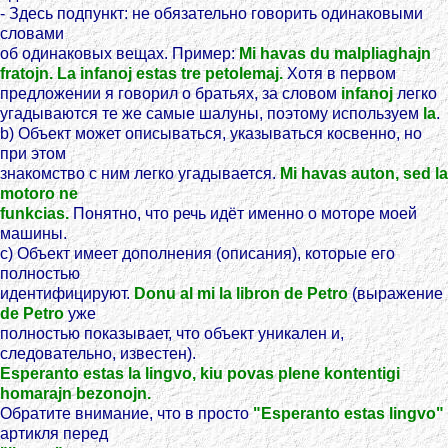
- Здесь подпункт: не обязательно говорить одинаковыми
словами
об одинаковых вещах. Пример:
Mi havas du malpliaghajn
fratojn. La infanoj estas tre petolemaj.
Хотя в первом
предложении я говорил о братьях, за словом
infanoj
легко
угадываются те же самые шалуны, поэтому используем
la
.
b) Объект может описываться, указываться косвенно, но
при этом
знакомство с ним легко угадывается.
Mi havas auton, sed la
motoro ne
funkcias.
Понятно, что речь идёт именно о моторе моей
машины.
с) Объект имеет дополнения (описания), которые его
полностью
идентифицируют.
Donu al mi la libron de Petro
(выражение
de Petro
уже
полностью показывает, что объект уникален и,
следовательно, известен).
Esperanto estas la lingvo, kiu povas plene kontentigi
homarajn bezonojn.
Обратите внимание, что в просто
"Esperanto estas lingvo"
артикля перед