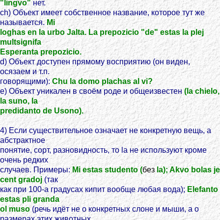
"lingvo"
нет.
ch) Объект имеет собственное название, которое тут же
называется.
Mi
loghas en la urbo Jalta. La prepozicio "de" estas la plej
multsignifa
Esperanta prepozicio.
d) Объект доступен прямому восприятию (он виден,
осязаем и т.п.
говорящими):
Chu la domo plachas al vi?
e) Объект уникален в своём роде и общеизвестен
(la chielo,
la suno, la
predidanto de Usono).
4) Если существительное означает не конкретную вещь, а
абстрактное
понятие, сорт, разновидность, то la не используют кроме
очень редких
случаев. Примеры:
Mi estas studento (
без
la); Akvo bolas je
cent gradoj
(так
как при 100-а градусах кипит вообще любая вода);
Elefanto
estas pli granda
ol muso
(речь идёт не о конкретных слоне и мыши, а о
размерах этих животных