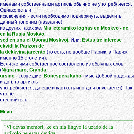
именами собственными артикль обычно не употребляется.
Однако есть и
исключения - если необходимо подчеркнуть, выделить
данный топоним (название)
из других таких же.
Mia leteramiko loghas en Moskvo - ne
en la Rusia Moskvo,
sed en unu el Usonaj Moskvoj.
Или:
Estus tre interese
ekvidi la Parizon de
la dekkvina jarcento
(то есть, не вообще Париж, а Париж
именно 15 столетия).
Если же имя собственное составлено из обычных слов
(
Nigra maro; Granda
ursino
- созвездие;
Bonespera kabo
- мыс Доброй надежды
и др.), то артикль
употребляется, да ещё и как (хоть иногда и опускается)! Так
что не
стесняйтесь.
Mevo
"Vi devas memori, ke en nia lingvo la uzado de la
artikolo ne estas deviga;