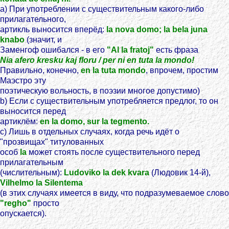
а) При употреблении с существительным какого-либо
прилагательного,
артикль выносится вперёд:
la nova domo; la bela juna
knabo
(значит, и
Заменгоф ошибался - в его
"Al la fratoj"
есть фраза
Nia afero kresku kaj floru / per ni en tuta la mondo!
Правильно, конечно,
en la tuta mondo
, впрочем, простим
Маэстро эту
поэтическую вольность, в поэзии многое допустимо)
b) Если с существительным употребляется предлог, то он
выносится перед
артиклём:
en la domo, sur la tegmento.
c) Лишь в отдельных случаях, когда речь идёт о
"прозвищах" титулованных
особ
la
может стоять после существительного перед
прилагательным
(числительным):
Ludoviko la dek kvara
(Людовик 14-й),
Vilhelmo la Silentema
(в этих случаях имеется в виду, что подразумеваемое слово
"regho"
просто
опускается).