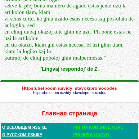
sekve la plej bona maniero de agado estas jena: uzu la
artikolon tiam, kiam
vi scias certe, ke ghia uzado estas necesa kaj postulata de
la logiko, sed
en chiuj
dubaj
okazoj tute ghin ne uzu. Pli bone estas ne
uzi la artikolon
en tia okazo, kiam ghi estas necesa, ol uzi ghin tiam,
kiam la logiko kaj la
kutimoj de chiuj popoloj ghin malpermesas."
'Lingvaj respondoj' de Z.
Https://betboom.ru/vidy_stavok/promocodes
https://betboom.ru/vidy_stavok/promocodes
Главная страница
О ВСЕОБЩЕМ ЯЗЫКЕ
PRI TUTKOMUNA LINGVO
О РУССКОМ ЯЗЫКЕ
PRI RUSA LINGVO