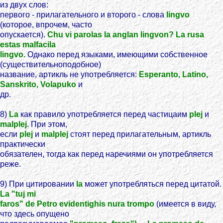
из двух слов:
первого - прилагательного и второго - слова
lingvo
(которое, впрочем, часто
опускается).
Chu vi parolas la anglan lingvon? La rusa
estas malfacila
lingvo.
Однако перед языками, имеющими собственное
(существительноподобное)
название, артикль не употребляется:
Esperanto, Latino,
Sanskrito, Volapuko
и
др.
8)
La
как правило употребляется перед частицаим
plej
и
malplej
. При этом,
если
plej
и
malplej
стоят перед прилагательным, артикль
практически
обязателен, тогда как перед наречиями он употребляется
реже.
9) При цитировании
la
может употребляться перед цитатой.
La "tuj mi
faros" de Petro evidentighis nura trompo
(имеется в виду,
что здесь опущено