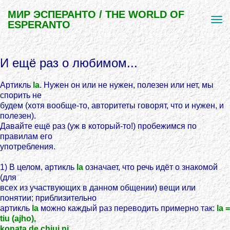
МИР ЭСПЕРАНТО / THE WORLD OF
ESPERANTO
И ещё раз о любимом...
Артикль
la
. Нужен он или не нужен, полезен или нет, мы
спорить не
будем (хотя вообще-то, авторитеты говорят, что и нужен, и
полезен).
Давайте ещё раз (уж в который-то!) пробежимся по
правилам его
употребления.
1) В целом, артикль
la
означает, что речь идёт о знакомой
(для
всех из участвующих в данном общении) вещи или
понятии; приблизительно
артикль
la
можно каждый раз переводить примерно так:
la =
tiu (ajho),
konata de chiuj ni.