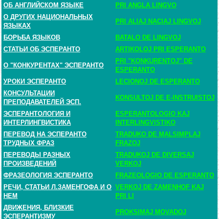
ОБ АНГЛИЙСКОМ ЯЗЫКЕ
PRI ANGLA LINGVO
О ДРУГИХ НАЦИОНАЛЬНЫХ
PRI ALIAJ NACIAJ LINGVOJ
ЯЗЫКАХ
БОРЬБА ЯЗЫКОВ
BATALO DE LINGVOJ
СТАТЬИ ОБ ЭСПЕРАНТО
ARTIKOLOJ PRI ESPERANTO
PRI "KONKURENTOJ" DE
О "КОНКУРЕНТАХ" ЭСПЕРАНТО
ESPERANTO
УРОКИ ЭСПЕРАНТО
LECIONOJ DE ESPERANTO
КОНСУЛЬТАЦИИ
KONSULTOJ DE E-INSTRUISTOJ
ПРЕПОДАВАТЕЛЕЙ ЭСП.
ЭСПЕРАНТОЛОГИЯ И
ESPERANTOLOGIO KAJ
ИНТЕРЛИНГВИСТИКА
INTERLINGVISTIKO
ПЕРЕВОД НА ЭСПЕРАНТО
TRADUKO DE MALSIMPLAJ
ТРУДНЫХ ФРАЗ
FRAZOJ
ПЕРЕВОДЫ РАЗНЫХ
TRADUKOJ DE DIVERSAJ
ПРОИЗВЕДЕНИЙ
VERKOJ
ФРАЗЕОЛОГИЯ ЭСПЕРАНТО
FRAZEOLOGIO DE ESPERANTO
РЕЧИ, СТАТЬИ Л.ЗАМЕНГОФА И О
VERKOJ DE ZAMENHOF KAJ
НЕМ
PRI LI
ДВИЖЕНИЯ, БЛИЗКИЕ
PROKSIMAJ MOVADOJ
ЭСПЕРАНТИЗМУ