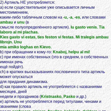
2) Артикль НЕ употребляется:
a) если существительное уже описывается личным
местоимением,
каким-либо табличным словом на
-u, -a, -es
, или словами
ambau
и
unu
(в
смысле полуопределённого артикля).
Iu gasto venis. Tia
laboro al mi plachas.
Kies gasto vi estas, ties feston vi festas. Mi tralegis ambau
librojn. Unu
mia amiko loghas en Kievo.
b) при обращении к кому-то:
Knaboj, helpu al mi!
с) при именах собственных (это в среднем, о собственных
именах речь
ещё пойдёт).
ch) в кратких высказываниях пословичного типа артикль
может опускаться
для придания динамизма.
d) как правило артикль не употребляется с названиями
месяцев, дней
недели и праздников (
Kristnasko, Pasko
и др.)
e) артикль не употребляется перед титулами, чинами и
званиями (слова