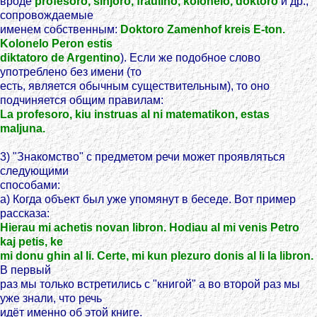
вроде
profesoro, sinjoro, fraulino, kolonelo, doktoro
и др.,
сопровождаемые
именем собственным:
Doktoro Zamenhof kreis E-ton.
Kolonelo Peron estis
diktatoro de Argentino
). Если же подобное слово
употреблено без имени (то
есть, является обычным существительным), то оно
подчиняется общим правилам:
La profesoro, kiu instruas al ni matematikon, estas
maljuna.
3) "Знакомство" с предметом речи может проявляться
следующими
способами:
a) Когда объект был уже упомянут в беседе. Вот пример
рассказа:
Hierau mi achetis novan libron. Hodiau al mi venis Petro
kaj petis, ke
mi donu ghin al li. Certe, mi kun plezuro donis al li la libron.
В первый
раз мы только встретились с "книгой" а во второй раз мы
уже знали, что речь
идёт именно об этой книге.