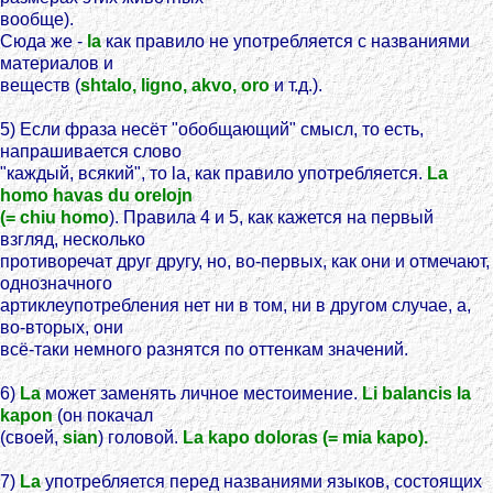
вообще).
Сюда же -
la
как правило не употребляется с названиями
материалов и
веществ (
shtalo, ligno, akvo, oro
и т.д.).
5) Если фраза несёт "обобщающий" смысл, то есть,
напрашивается слово
"каждый, всякий", то la, как правило употребляется.
La
homo havas du orelojn
(= chiu homo
). Правила 4 и 5, как кажется на первый
взгляд, несколько
противоречат друг другу, но, во-первых, как они и отмечают,
однозначного
артиклеупотребления нет ни в том, ни в другом случае, а,
во-вторых, они
всё-таки немного разнятся по оттенкам значений.
6)
La
может заменять личное местоимение.
Li balancis la
kapon
(он покачал
(своей,
sian
) головой.
La kapo doloras (= mia kapo).
7)
La
употребляется перед названиями языков, состоящих