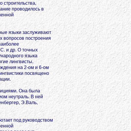
о строительства,
вание проводилось в
менной
ные языки заслуживают
х вопросов построения
 наиболее
. и др. О точных
ународного языка
гие лингвисты.
ждения на 2-ом и 6-ом
ингвистики посвящено
ации.
дициями. Она была
иом неутраль. В ней
нбергер, Э.Валь,
отает под руководством
менной