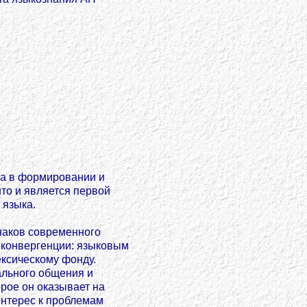
ка в формировании и
то и является первой
 языка.
наков современного
 конвергенции: языковым
ксическому фонду.
ального общения и
орое он оказывает на
интерес к проблемам