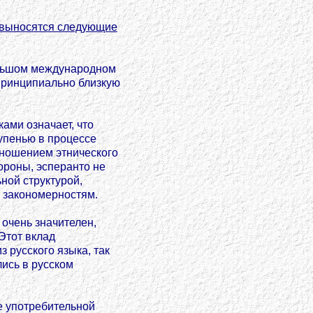
 выносятся следующие
ольшом международном
принципиально близкую
ками означает, что
тупенью в процессе
тношением этнического
ороны, эсперанто не
ной структурой,
 закономерностям.
 очень значителен,
 Этот вклад
 русского языка, так
лись в русском
е употребительной