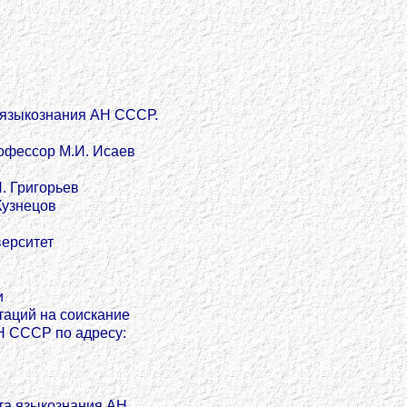
 языкознания АН СССР.
офессор М.И. Исаев
. Григорьев
нецов
ерситет
и
таций на соискание
АН СССР по адресу:
та языкознания АН