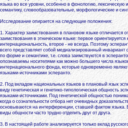
языка во все уровни, особенно в фонологию, лексическую
семантику, словообразовательные, морфологические и син
Исследование опирается на следующие положения:
1. Характер заимствования в плановом языке отличается о
заимствования в этническом языке: первое ориентируется 
интернациональность, второе - не всегда. Поэтому эсперан
всего представляет собой медиализированный инвариант с
по форме и семантике, т.е. слова заимствуются в эсперанто
опознаваемы носителями как можно большего числа языко
интернационального фонда, которые одновременно являю
языками-источниками эсперанто.
2. Под вкладом национальных языков в плановый язык эспе
виду генетическая и генетико-типологическая общность эсп
языками-источниками. Под генетической общностью поним
когда о сознательности отбора нет очевидных доказательст
основываются на интерференции, ставшей фактом языка. 
виды общности часто трудно отделить друг от друга.
3. В настоящей работе анализируется только вклад русског