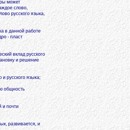
уры может
аждое слово,
лово русского языка,
ка в данной работе
ро - пласт
еский вклад русского
тановку и решение
 и русского языка;
ую общность
й и почти
ык, развивается, и