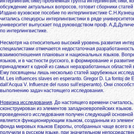
интерлингвистике) проблемная группа интерлингвистики, к
обсуждение актуальных вопросов, готовит сборники статей 
Издано вузовское пособие по интерлингвистике С.Н.Кузнец
читались спецкурсы интерлингвистики в ряде университето
университет выпускает под руководством проф. А.Д.Дуличе
по интерлингвистике.
Несмотря на относительно высокий уровень развития инте
специалистами отмечается недостаточная разработанност
взаимоотношения плановых и национальных языков. Вопро
языков, и в частности русского, в формирование и развити
принадлежит к одной из самых неразработанных областей в
Ему посвящены лишь несколько статей зарубежных исслед
M. Les influences slaves en esperanto. Gregor D. La fontoj de 
dall'Acqua V. Influenze del russo sull'esperanto). Они способ
выполнению задач настоящего исследования.
Новизна исследования
. До настоящего времени считалось,
сконструирован из элементов западноевропейских языков. 
проведенного исследования получен следующий основной 
является функционирующим языком, созданным из элемен
фонда мировых языков Европы, отобранных чаще всего в 
получили в русском языке, при значительном непосредстве