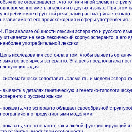
обычно не оговаривается, что тот или иной элемент структ
одновременно иметь аналоги и в других языках. При этом к
употребляемое в русской речи, нами рассматривается как с
независимо от его происхождения и сферы употребления.
4. При анализе общности лексики эсперанто и русского язы
учитывается не весь лексический корпус эсперанто, а его яд
наиболее употребительной лексики.
Цель исследования
состояла в том, чтобы выявить органич
языка во все ярусы эсперанто. Эта цель предполагала пос
следующих
задач
:
- систематически сопоставить элементы и модели эсперанто
- выявить в деталях генетическую и генетико-типологическ
эсперанто с русским языком;
- показать, что эсперанто обладает своеобразной структуро
неограниченно продуктивными моделями;
- показать, что эсперанто, как и любой функционирующий яз
это развитие имеет свои особенности.