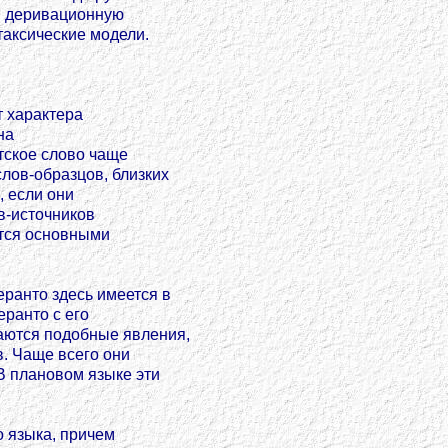
 и деривационную
таксические модели.
т характера
на
тское слово чаще
лов-образцов, близких
, если они
в-источников
тся основными
ранто здесь имеется в
еранто с его
аются подобные явления,
в. Чаще всего они
В плановом языке эти
о языка, причем