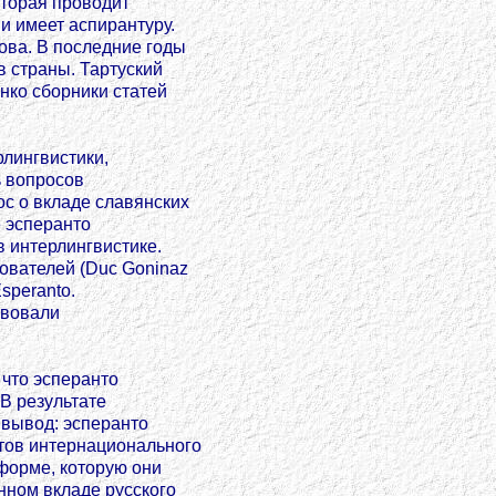
оторая проводит
и имеет аспирантуру.
ова. В последние годы
в страны. Тартуский
нко сборники статей
рлингвистики,
ь вопросов
с о вкладе славянских
е эсперанто
 интерлингвистике.
ователей (Duc Goninaz
Esperanto.
ствовали
 что эсперанто
В результате
вывод: эсперанто
тов интернационального
форме, которую они
нном вкладе русского