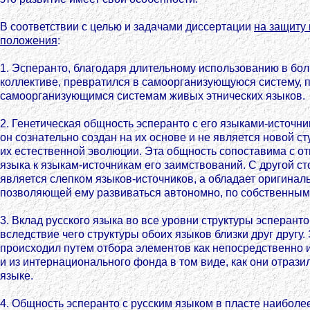
В соответствии с целью и задачами диссертации
на защиту
положения
:
1. Эсперанто, благодаря длительному использованию в б
коллективе, превратился в самоорганизующуюся систему, 
самоорганизующимся системам живых этнических языков.
2. Генетическая общность эсперанто с его языками-источни
он сознательно создан на их основе и не является новой с
их естественной эволюции. Эта общность сопоставима с о
языка к языкам-источникам его заимствований. С другой ст
является слепком языков-источников, а обладает оригиналь
позволяющей ему развиваться автономно, по собственным
3. Вклад русского языка во все уровни структуры эсперанто
вследствие чего структуры обоих языков близки друг другу.
происходил путем отбора элементов как непосредственно из
и из интернационального фонда в том виде, как они отрази
языке.
4. Общность эсперанто с русским языком в пласте наиболе