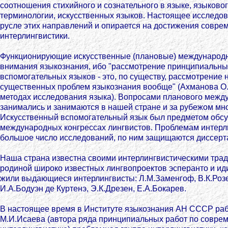
соотношения стихийного и сознательного в языке, языковог
терминологии, искусственных языков. Настоящее исследо
русле этих направлений и опирается на достижения совре
интерлингвистики.
Функционирующие искусственные (плановые) международ
внимания языкознания, ибо "рассмотрение принципиальны
вспомогательных языков - это, по существу, рассмотрение
существенных проблем языкознания вообще" (Ахманова О.С
методах исследования языка). Вопросами планового межд
занимались и занимаются в нашей стране и за рубежом мно
Искусственный вспомогательный язык был предметом обсу
международных конгрессах лингвистов. Проблемам интерл
большое число исследований, по ним защищаются диссерт
Наша страна известна своими интерлингвистическими тра
родиной широко известных лингвопроектов эсперанто и ид
жили выдающиеся интерлингвисты: Л.М.Заменгоф, В.К.Розе
И.А.Бодуэн де Куртенэ, Э.К.Дрезен, Е.А.Бокарев.
В настоящее время в Институте языкознания АН СССР раб
М.И.Исаева (автора ряда принципиальных работ по совре