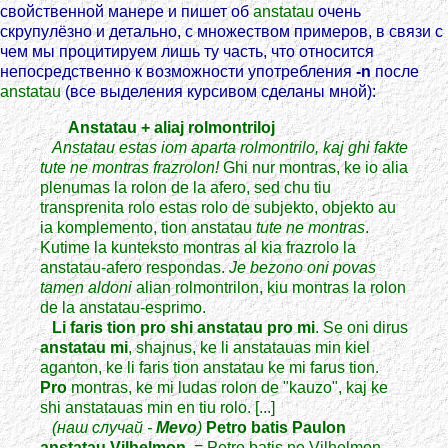
свойственной манере и пишет об
anstatau
очень
скрупулёзно и детально, с множеством примеров, в связи с
чем мы процитируем лишь ту часть, что относится
непосредственно к возможности употребления
-n
после
anstatau
(все выделения курсивом сделаны мной):
Anstatau + aliaj rolmontriloj
Anstatau estas iom aparta rolmontrilo, kaj ghi fakte
tute ne montras frazrolon!
Ghi nur montras, ke io alia
plenumas la rolon de la afero, sed chu tiu
transprenita rolo estas rolo de subjekto, objekto au
ia komplemento, tion anstatau
tute ne montras
.
Kutime la kunteksto montras al kia frazrolo la
anstatau-afero respondas.
Je bezono oni povas
tamen aldoni
alian rolmontrilon, kiu montras la rolon
de la anstatau-esprimo.
Li faris tion pro shi anstatau pro mi
. Se oni dirus
anstatau mi
, shajnus, ke li anstatauas min kiel
aganton, ke li faris tion anstatau ke mi farus tion.
Pro
montras, ke mi ludas rolon de "kauzo", kaj ke
shi anstatauas min en tiu rolo. [...]
(наш случай -
Mevo
)
Petro batis Paulon
anstatau Vilhelmon
. = Petro batis ne Vilhelmon,