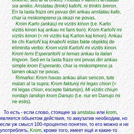
sia amiko. Anstatau (trinki) kafoN, ni trinkis bieron
.
En la lasta frazo oni povas diri ankau
anstatau kafo
,
char ia miskompreno ja okazi ne povas.
Krom Karlo (ankau) mi vizitis kinon
(t.e. Karlo
vizitis kinon kaj ankau mi faris tion).
Krom KarloN mi
vizitis kinon
(= mi vizitis kaj Karlon kaj kinon). Ankau
tie chi
KarloN
kaj
knaboN
estas fakte objektoj de
eliminita verbo:
Krom viziti KarloN mi vizitis kinon.
Krom lerni EsperantoN si lernas ankau la italan
lingvon
. Sed en la lasta frazo oni povas diri ankau
simple
krom Esperanto
, char ia miskompreno ja
tamen okazi ne povas.
Rimarko:
Krom
havas ankau alian sencon, tute
malan al la supra:
Krom fakturoj mi legas chion
(=
mi legas chion, escepte fakturojn).
Mi vizitis chiujn
nordajn landojn krom Danujo
(t.e. nur en Danujo mi
ne estis).
То есть - если слово, стоящее за
anstatau
или
krom
,
является объектом действия, то аккузатив необходим, но
если уж смысл 100-процентно понятен, то его можно и не
употреблять.
Krom
, кроме того, имеет ещё и какие-то