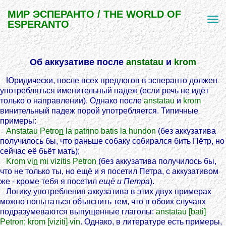
МИР ЭСПЕРАНТО / THE WORLD OF
ESPERANTO
Об аккузативе после
anstatau
и
krom
Юридически, после всех предлогов в эсперанто должен
употребляться именительный падеж (если речь не идёт
только о направлении). Однако после
anstatau
и
krom
винительный падеж порой употребляется. Типичные
примеры:
Anstatau Petro
n
la patrino batis la hundon
(без аккузатива
получилось бы, что раньше собаку собирался бить Пётр, но
сейчас её бьёт мать);
Krom vi
n
mi vizitis Petron
(без аккузатива получилось бы,
что не только ты, но ещё и я посетил Петра, с аккузативом
же - кроме тебя я посетил
ещё и Петра
).
Логику употребления аккузатива в этих двух примерах
можно попытаться объяснить тем, что в обоих случаях
подразумеваются выпущенные глаголы:
anstatau [bati]
Petron; krom [viziti] vin
. Однако, в литературе есть примеры,