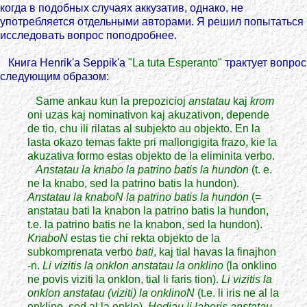
когда в подобных случаях аккузатив, однако, не
употребляется отдельными авторами. Я решил попытаться
исследовать вопрос поподробнее.
Книга Henrik'a Seppik'a
"La tuta Esperanto"
трактует вопрос
следующим образом:
Same ankau kun la prepozicioj
anstatau
kaj
krom
oni uzas kaj nominativon kaj akuzativon, depende
de tio, chu ili rilatas al subjekto au objekto. En la
lasta okazo temas fakte pri mallongigita frazo, kie la
akuzativa formo estas objekto de la eliminita verbo.
Anstatau la knabo la patrino batis la hundon
(t. e.
ne la knabo, sed la patrino batis la hundon).
Anstatau la knaboN la patrino batis la hundon
(=
anstatau bati la knabon la patrino batis la hundon,
t.e. la patrino batis ne la knabon, sed la hundon).
KnaboN
estas tie chi rekta objekto de la
subkomprenata verbo
bati
, kaj tial havas la finajhon
-n.
Li vizitis la onklon anstatau la onklino
(la onklino
ne povis viziti la onklon, tial li faris tion).
Li vizitis la
onklon anstatau (viziti) la onklinoN
(t.e. li iris ne al la
onklino, sed al la onklo).
Hodiau li laboris anstatau