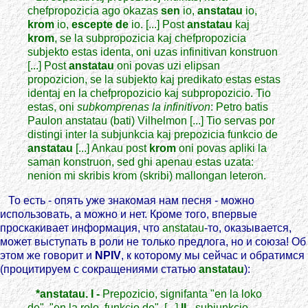
chefpropozicia ago okazas
sen
io,
anstatau
io,
krom
io,
escepte de
io. [...] Post
anstatau
kaj
krom
, se la subpropozicia kaj chefpropozicia
subjekto estas identa, oni uzas infinitivan konstruon
[...] Post
anstatau
oni povas uzi elipsan
propozicion, se la subjekto kaj predikato estas estas
identaj en la chefpropozicio kaj subpropozicio. Tio
estas, oni
subkomprenas la infinitivon
: Petro batis
Paulon anstatau (bati) Vilhelmon [...] Tio servas por
distingi inter la subjunkcia kaj prepozicia funkcio de
anstatau
[...] Ankau post
krom
oni povas apliki la
saman konstruon, sed ghi apenau estas uzata:
nenion mi skribis krom (skribi) mallongan leteron.
То есть - опять уже знакомая нам песня - можно
использовать, а можно и нет. Кроме того, впервые
проскакивает информация, что
anstatau
-то, оказывается,
может выступать в роли не только предлога, но и союза! Об
этом же говорит и
NPIV
, к которому мы сейчас и обратимся
(процитируем с сокращениями статью
anstatau
):
*anstatau. I -
Prepozicio, signifanta "en la loko
de", "en la rolo, funkcio de". [...]
II -
subjunkcio