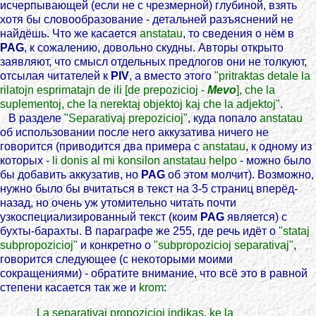
исчерпывающей (если не с чрезмерной) глубиной, взять
хотя бы словообразование - детальней разъяснений не
найдёшь. Что же касается
anstatau
, то сведения о нём в
PAG
, к сожалению, довольно скудны. Авторы открыто
заявляют, что смысл отдельных предлогов они не толкуют,
отсылая читателей к
PIV
, а вместо этого
"pritraktas detale la
rilatojn esprimatajn de ili [de prepozicioj -
Mevo
], che la
suplementoj, che la nerektaj objektoj kaj che la adjektoj"
.
В разделе
"Separativaj prepozicioj"
, куда попало
anstatau
об использовании после него аккузатива ничего не
говорится (приводится два примера с
anstatau
, к одному из
которых -
li donis al mi konsilon anstatau helpo
- можно было
бы добавить аккузатив, но
PAG
об этом молчит). Возможно,
нужно было бы вчитаться в текст на 3-5 страниц вперёд-
назад, но очень уж утомительно читать почти
узкоспециализированный текст (коим
PAG
является) с
бухты-барахты. В параграфе же 255, где речь идёт о
"stataj
subpropozicioj"
и конкретно о
"subpropozicioj separativaj"
,
говорится следующее (с некоторыми моими
сокращениями) - обратите внимание, что всё это в равной
степени касается так же и
krom
:
La separativaj propozicioj indikas, ke la