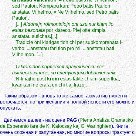
sed Paulon. Komparu kun: Petro batis Paulon
anstatau Vilhelmo. = Ne Vilhelmo, sed Petro batis
Paulon.
[...]
Aldonajn rolmontrilojn oni uzu nur kiam tio
estas bezonata
por klareco. Plej ofte simpla
anstatau sufichas.[...]
Tradicie oni klarigas tion chi per subkomprenata I-
verbo: ...anstatau fari tion pro mi. ...anstatau bati
Vilhelmon. [...]
О krom повторяется практически всё
вышесказанное, со следующим добавлением:
N-finajho post
krom
estas fakte chiam superflua,
kvankam ne erara en chi tiaj frazoj.
Таким образом - вновь то же самое: аккузатив нужен и
встречается, но при желании и полной ясности его можно и
опускать.
Двинемся далее - на сцене
PAG
(
Plena Analiza Gramatiko
de Esperanto fare de K. Kalocsay kaj G. Waringhien
). Книга
очень сложная и запутанная, но многие вопросы трактует с