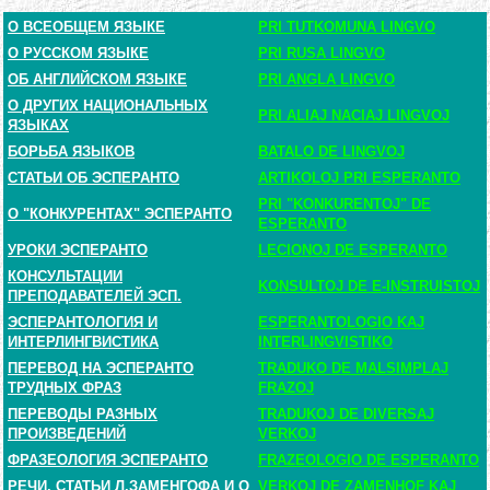
О ВСЕОБЩЕМ ЯЗЫКЕ
PRI TUTKOMUNA LINGVO
О РУССКОМ ЯЗЫКЕ
PRI RUSA LINGVO
ОБ АНГЛИЙСКОМ ЯЗЫКЕ
PRI ANGLA LINGVO
О ДРУГИХ НАЦИОНАЛЬНЫХ
PRI ALIAJ NACIAJ LINGVOJ
ЯЗЫКАХ
БОРЬБА ЯЗЫКОВ
BATALO DE LINGVOJ
СТАТЬИ ОБ ЭСПЕРАНТО
ARTIKOLOJ PRI ESPERANTO
PRI "KONKURENTOJ" DE
О "КОНКУРЕНТАХ" ЭСПЕРАНТО
ESPERANTO
УРОКИ ЭСПЕРАНТО
LECIONOJ DE ESPERANTO
КОНСУЛЬТАЦИИ
KONSULTOJ DE E-INSTRUISTOJ
ПРЕПОДАВАТЕЛЕЙ ЭСП.
ЭСПЕРАНТОЛОГИЯ И
ESPERANTOLOGIO KAJ
ИНТЕРЛИНГВИСТИКА
INTERLINGVISTIKO
ПЕРЕВОД НА ЭСПЕРАНТО
TRADUKO DE MALSIMPLAJ
ТРУДНЫХ ФРАЗ
FRAZOJ
ПЕРЕВОДЫ РАЗНЫХ
TRADUKOJ DE DIVERSAJ
ПРОИЗВЕДЕНИЙ
VERKOJ
ФРАЗЕОЛОГИЯ ЭСПЕРАНТО
FRAZEOLOGIO DE ESPERANTO
РЕЧИ, СТАТЬИ Л.ЗАМЕНГОФА И О
VERKOJ DE ZAMENHOF KAJ