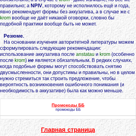
правильно; а
NPIV
, которому не исполнилось ещё и года,
явно рекомендует формы без аккузатива, а в случае же с
krom
вообще не даёт никакой оговорки, словно бы
подобной практики вообще быть не может.
Резюме.
На основании изучения авторитетной литературы можем
сформулировать следующие рекомендации:
использование аккузатива после
anstatau
и
krom
(особенно
после
krom
)
не
является обязательным. В редких случаях,
когда подобные формы могут способствовать снятию
двусмысленности, они допустимы и правильны, но в целом
нужно стремиться так строить предложение, чтобы
вероятность возникновения ошибочного понимания (и
необходимость в аккузативе) была как можно меньше.
Промокоды ББ
промокоды ББ
Главная страница