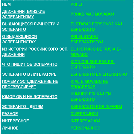
НЕМ
PRI LI
ДВИЖЕНИЯ, БЛИЗКИЕ
PROKSIMAJ MOVADOJ
ЭСПЕРАНТИЗМУ
ВЫДАЮЩИЕСЯ ЛИЧНОСТИ И
ELSTARAJ PERSONOJ KAJ
ЭСПЕРАНТО
ESPERANTO
О ВЫДАЮЩИХСЯ
PRI ELSTARAJ
ЭСПЕРАНТИСТАХ
ESPERANTISTOJ
ИЗ ИСТОРИИ РОССИЙСКОГО ЭСП.
EL HISTORIO DE RUSIA E-
ДВИЖЕНИЯ
MOVADO
KION ONI SKRIBAS PRI
ЧТО ПИШУТ ОБ ЭСПЕРАНТО
ESPERANTO
ЭСПЕРАНТО В ЛИТЕРАТУРЕ
ESPERANTO EN LITERATURO
ПОЧЕМУ ЭСП.ДВИЖЕНИЕ НЕ
KIAL E-MOVADO NE
ПРОГРЕССИРУЕТ
PROGRESAS
HUMURO PRI KAJ EN
ЮМОР ОБ И НА ЭСПЕРАНТО
ESPERANTO
ЭСПЕРАНТО - ДЕТЯМ
ESPERANTO POR INFANOJ
РАЗНОЕ
DIVERSAJHOJ
ИНТЕРЕСНОЕ
INTERESAJHOJ
ЛИЧНОЕ
PERSONAJHOJ