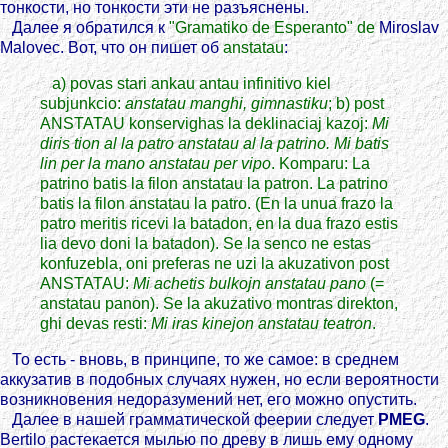
тонкости, но тонкости эти не разъяснены.
Далее я обратился к
"Gramatiko de Esperanto" de
Miroslav
Malovec. Вот, что он пишет об
anstatau
:
a) povas stari ankau antau infinitivo kiel
subjunkcio:
anstatau manghi, gimnastiku
; b) post
ANSTATAU konservighas la deklinaciaj kazoj:
Mi
diris tion al la patro anstatau al la patrino. Mi batis
lin per la mano anstatau per vipo
. Komparu: La
patrino batis la filon anstatau la patron. La patrino
batis la filon anstatau la patro. (En la unua frazo la
patro meritis ricevi la batadon, en la dua frazo estis
lia devo doni la batadon). Se la senco ne estas
konfuzebla, oni preferas ne uzi la akuzativon post
ANSTATAU:
Mi achetis bulkojn anstatau pano
(=
anstatau panon). Se la akuzativo montras direkton,
ghi devas resti:
Mi iras kinejon anstatau teatron
.
То есть - вновь, в принципе, то же самое: в среднем
аккузатив в подобных случаях нужен, но если вероятности
возникновения недоразумений нет, его можно опустить.
Далее в нашей грамматической феерии следует
PMEG
.
Bertilo растекается мылью по древу в лишь ему одному