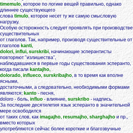
timemulo
, которое по логике вещей правильно, однако
длиннее существующего
слова
timulo
, которое несет ту же самую смысловую
нагрузку.
Особую осторожность следует проявлять при производстве
существительных
от глаголов. Так, например, производя существительные от
глаголов
kanti,
dolori, influi, surskribi
, начинающие эсперантисты
повторяют "излишества",
наблюдавшиеся в первые годы существования эсперанто,
когда писали
kantajho,
dolorado, influeco, surskribajho
, в то время как вполне
ясными,
достаточными, а следовательно, необходимыми формами
являются:
kanto
- песня,
doloro - боль,
influo
- влияние,
surskribo
- надпись.
За последние десятилетия язык эсперанто в значительной
мере освободился
от таких слов, как
imagajho, resumajho, sharghajho
и пр.,
вместо которых
употребляются сейчас более короткие и благозвучные