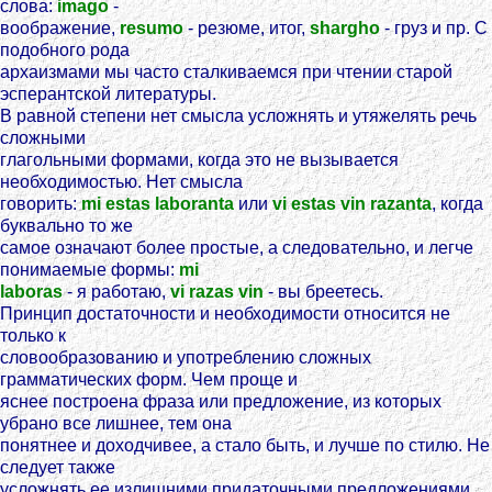
слова:
imago
-
воображение,
resumo
- резюме, итог,
shargho
- груз и пр. С
подобного рода
архаизмами мы часто сталкиваемся при чтении старой
эсперантской литературы.
В равной степени нет смысла усложнять и утяжелять речь
сложными
глагольными формами, когда это не вызывается
необходимостью. Нет смысла
говорить:
mi estas laboranta
или
vi estas vin razanta
, когда
буквально то же
самое означают более простые, а следовательно, и легче
понимаемые формы:
mi
laboras
- я работаю,
vi razas vin
- вы бреетесь.
Принцип достаточности и необходимости относится не
только к
словообразованию и употреблению сложных
грамматических форм. Чем проще и
яснее построена фраза или предложение, из которых
убрано все лишнее, тем она
понятнее и доходчивее, а стало быть, и лучше по стилю. Не
следует также
усложнять ее излишними придаточными предложениями.