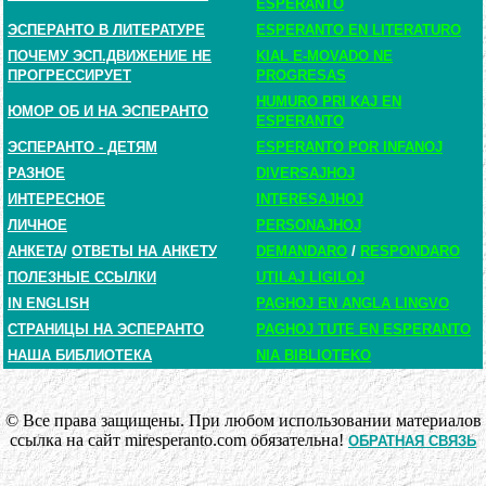
ESPERANTO
ЭСПЕРАНТО В ЛИТЕРАТУРЕ
ESPERANTO EN LITERATURO
ПОЧЕМУ ЭСП.ДВИЖЕНИЕ НЕ
KIAL E-MOVADO NE
ПРОГРЕССИРУЕТ
PROGRESAS
HUMURO PRI KAJ EN
ЮМОР ОБ И НА ЭСПЕРАНТО
ESPERANTO
ЭСПЕРАНТО - ДЕТЯМ
ESPERANTO POR INFANOJ
РАЗНОЕ
DIVERSAJHOJ
ИНТЕРЕСНОЕ
INTERESAJHOJ
ЛИЧНОЕ
PERSONAJHOJ
АНКЕТА
/
ОТВЕТЫ НА АНКЕТУ
DEMANDARO
/
RESPONDARO
ПОЛЕЗНЫЕ ССЫЛКИ
UTILAJ LIGILOJ
IN ENGLISH
PAGHOJ EN ANGLA LINGVO
СТРАНИЦЫ НА ЭСПЕРАНТО
PAGHOJ TUTE EN ESPERANTO
НАША БИБЛИОТЕКА
NIA BIBLIOTEKO
© Все права защищены. При любом использовании материалов
ссылка на сайт miresperanto.com обязательна!
ОБРАТНАЯ СВЯЗЬ