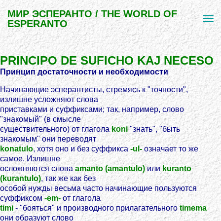
МИР ЭСПЕРАНТО / THE WORLD OF
ESPERANTO
PRINCIPO DE SUFICHO KAJ NECESO
Принцип достаточности и необходимости
Начинающие эсперантисты, стремясь к "точности",
излишне усложняют слова
приставками и суффиксами; так, например, слово
"знакомый" (в смысле
существительного) от глагола
koni
"знать", "быть
знакомым" они переводят
konatulo
, хотя оно и без суффикса
-ul-
означает то же
самое. Излишне
осложняются слова
amanto (amantulo)
или
kuranto
(kurantulo)
, так же как без
особой нужды весьма часто начинающие пользуются
суффиксом
-em-
от глагола
timi
- "бояться" и производного прилагательного
timema
они образуют слово