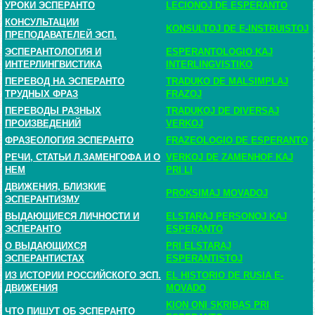
УРОКИ ЭСПЕРАНТО
LECIONOJ DE ESPERANTO
КОНСУЛЬТАЦИИ
KONSULTOJ DE E-INSTRUISTOJ
ПРЕПОДАВАТЕЛЕЙ ЭСП.
ЭСПЕРАНТОЛОГИЯ И
ESPERANTOLOGIO KAJ
ИНТЕРЛИНГВИСТИКА
INTERLINGVISTIKO
ПЕРЕВОД НА ЭСПЕРАНТО
TRADUKO DE MALSIMPLAJ
ТРУДНЫХ ФРАЗ
FRAZOJ
ПЕРЕВОДЫ РАЗНЫХ
TRADUKOJ DE DIVERSAJ
ПРОИЗВЕДЕНИЙ
VERKOJ
ФРАЗЕОЛОГИЯ ЭСПЕРАНТО
FRAZEOLOGIO DE ESPERANTO
РЕЧИ, СТАТЬИ Л.ЗАМЕНГОФА И О
VERKOJ DE ZAMENHOF KAJ
НЕМ
PRI LI
ДВИЖЕНИЯ, БЛИЗКИЕ
PROKSIMAJ MOVADOJ
ЭСПЕРАНТИЗМУ
ВЫДАЮЩИЕСЯ ЛИЧНОСТИ И
ELSTARAJ PERSONOJ KAJ
ЭСПЕРАНТО
ESPERANTO
О ВЫДАЮЩИХСЯ
PRI ELSTARAJ
ЭСПЕРАНТИСТАХ
ESPERANTISTOJ
ИЗ ИСТОРИИ РОССИЙСКОГО ЭСП.
EL HISTORIO DE RUSIA E-
ДВИЖЕНИЯ
MOVADO
KION ONI SKRIBAS PRI
ЧТО ПИШУТ ОБ ЭСПЕРАНТО