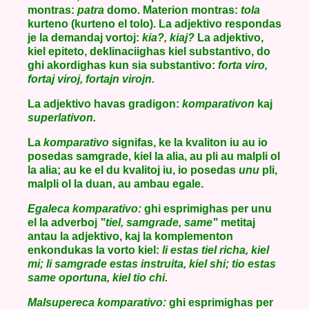
montras:
patra
domo. Materion montras:
tola
kurteno (kurteno el tolo). La adjektivo respondas
je la demandaj vortoj:
kia?, kiaj?
La adjektivo,
kiel epiteto, deklinaciighas kiel substantivo, do
ghi akordighas kun sia substantivo:
forta viro,
fortaj viroj, fortajn virojn.
La adjektivo havas gradigon:
komparativon
kaj
superlativon.
La
komparativo
signifas, ke la kvaliton iu au io
posedas samgrade, kiel la alia, au pli au malpli ol
la alia; au ke el du kvalitoj iu, io posedas
unu
pli,
malpli ol la duan, au ambau egale.
Egaleca komparativo:
ghi esprimighas per unu
el la adverboj
"tiel, samgrade, same"
metitaj
antau la adjektivo, kaj la komplementon
enkondukas la vorto kiel:
li estas tiel richa, kiel
mi; li samgrade estas instruita, kiel shi; tio estas
same oportuna, kiel tio chi.
Malsupereca komparativo:
ghi esprimighas per