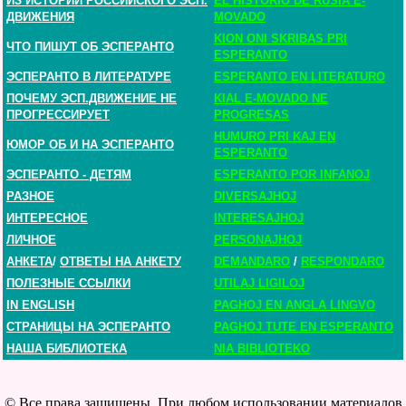
ИЗ ИСТОРИИ РОССИЙСКОГО ЭСП.
EL HISTORIO DE RUSIA E-
ДВИЖЕНИЯ
MOVADO
KION ONI SKRIBAS PRI
ЧТО ПИШУТ ОБ ЭСПЕРАНТО
ESPERANTO
ЭСПЕРАНТО В ЛИТЕРАТУРЕ
ESPERANTO EN LITERATURO
ПОЧЕМУ ЭСП.ДВИЖЕНИЕ НЕ
KIAL E-MOVADO NE
ПРОГРЕССИРУЕТ
PROGRESAS
HUMURO PRI KAJ EN
ЮМОР ОБ И НА ЭСПЕРАНТО
ESPERANTO
ЭСПЕРАНТО - ДЕТЯМ
ESPERANTO POR INFANOJ
РАЗНОЕ
DIVERSAJHOJ
ИНТЕРЕСНОЕ
INTERESAJHOJ
ЛИЧНОЕ
PERSONAJHOJ
АНКЕТА
/
ОТВЕТЫ НА АНКЕТУ
DEMANDARO
/
RESPONDARO
ПОЛЕЗНЫЕ ССЫЛКИ
UTILAJ LIGILOJ
IN ENGLISH
PAGHOJ EN ANGLA LINGVO
СТРАНИЦЫ НА ЭСПЕРАНТО
PAGHOJ TUTE EN ESPERANTO
НАША БИБЛИОТЕКА
NIA BIBLIOTEKO
© Все права защищены. При любом использовании материалов