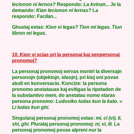
lecionon ni lernos?
Respondo:
La kvinan...
Je la
demando:
Kian lecionon ni lernas?
La
respondo:
Facilan...
Ghustaj estas:
Kion vi legas? Tion mi legas. Tiun
libron mi legas.
10. Kion vi scias pri la personaj kaj senpersonaj
pronomoj?
La personaj pronomoj servas montri la diversajn
personojn (objektojn, ideojn), pri kiuj oni povas
aludi en konversacio. Koncize: la persona
pronomo anstatauas kaj evitigas la ripetadon de
la substantivo mem, do anstatau nomo staras
persona pronomo:
Ludoviko ludas kun la kato. =
Li ludas kun ghi.
Singularaj personaj pronomoj estas:
mi, ci (vi), li,
shi, ghi.
Pluralaj personaj pronomoj:
ni, vi, ili.
La
personaj pronomoj povas alpreni nur la