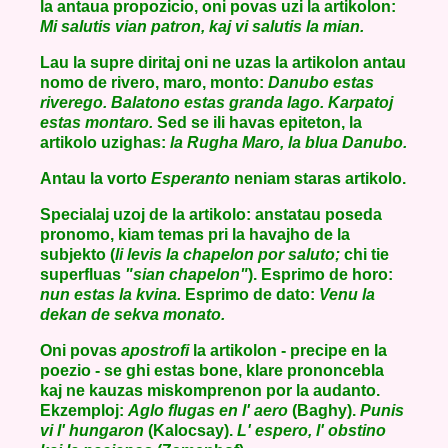
la antaua propozicio, oni povas uzi la artikolon:
Mi salutis vian patron, kaj vi salutis la mian.
Lau la supre diritaj oni ne uzas la artikolon antau
nomo de rivero, maro, monto:
Danubo estas
riverego. Balatono estas granda lago. Karpatoj
estas montaro.
Sed se ili havas epiteton, la
artikolo uzighas:
la Rugha Maro, la blua Danubo.
Antau la vorto
Esperanto
neniam staras artikolo.
Specialaj uzoj de la artikolo: anstatau poseda
pronomo, kiam temas pri la havajho de la
subjekto (
li levis la chapelon por saluto;
chi tie
superfluas
"sian chapelon"
). Esprimo de horo:
nun estas la kvina.
Esprimo de dato:
Venu la
dekan de sekva monato.
Oni povas
apostrofi
la artikolon - precipe en la
poezio - se ghi estas bone, klare prononcebla
kaj ne kauzas miskomprenon por la audanto.
Ekzemploj:
Aglo flugas en l' aero
(Baghy).
Punis
vi l' hungaron
(Kalocsay).
L' espero, l' obstino