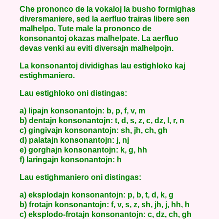
Che prononco de la vokaloj la busho formighas
diversmaniere, sed la aerfluo trairas libere sen
malhelpo. Tute male la prononco de
konsonantoj okazas malhelpate. La aerfluo
devas venki au eviti diversajn malhelpojn.
La konsonantoj dividighas lau estighloko kaj
estighmaniero.
Lau estighloko oni distingas:
a) lipajn konsonantojn: b, p, f, v, m
b) dentajn konsonantojn: t, d, s, z, c, dz, l, r, n
c) gingivajn konsonantojn: sh, jh, ch, gh
d) palatajn konsonantojn: j, nj
e) gorghajn konsonantojn: k, g, hh
f) laringajn konsonantojn: h
Lau estighmaniero oni distingas:
a) eksplodajn konsonantojn: p, b, t, d, k, g
b) frotajn konsonantojn: f, v, s, z, sh, jh, j, hh, h
c) eksplodo-frotajn konsonantojn: c, dz, ch, gh