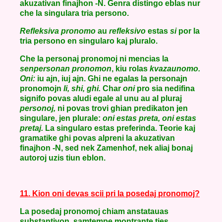
akuzativan finajhon -N. Genra distingo eblas nur
che la singulara tria persono.
Refleksiva pronomo
au
refleksivo
estas
si
por la
tria persono en singularo kaj pluralo.
Che la personaj pronomoj ni mencias la
senpersonan pronomon
, kiu rolas
kvazaunomo.
Oni:
iu ajn, iuj ajn. Ghi ne egalas la personajn
pronomojn
li, shi, ghi.
Char
oni
pro sia nedifina
signifo povas aludi egale al unu au al pluraj
personoj,
ni povas trovi ghian predikaton jen
singulare, jen plurale:
oni estas preta, oni estas
pretaj.
La singularo estas preferinda. Teorie kaj
gramatike ghi povas alpreni la akuzativan
finajhon -N, sed nek Zamenhof, nek aliaj bonaj
autoroj uzis tiun eblon.
11. Kion oni devas scii pri la posedaj pronomoj?
La posedaj pronomoj chiam anstatauas
substantivon, samtempe montrante ties