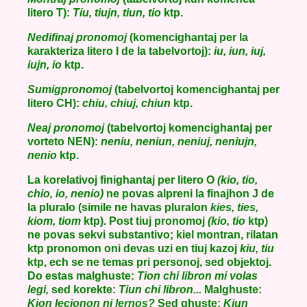
litero T):
Tiu, tiujn, tiun, tio
ktp.
Nedifinaj pronomoj
(komencighantaj per la
karakteriza litero I de la tabelvortoj):
iu, iun, iuj,
iujn, io
ktp.
Sumigpronomoj
(tabelvortoj komencighantaj per
litero CH):
chiu, chiuj, chiun
ktp.
Neaj pronomoj
(tabelvortoj komencighantaj per
vorteto NEN):
neniu, neniun, neniuj, neniujn,
nenio
ktp.
La korelativoj finighantaj per litero O
(kio, tio,
chio, io, nenio)
ne povas alpreni la finajhon J de
la pluralo (simile ne havas pluralon
kies, ties,
kiom, tiom
ktp). Post tiuj pronomoj
(kio, tio
ktp)
ne povas sekvi substantivo; kiel montran, rilatan
ktp pronomon oni devas uzi en tiuj kazoj
kiu, tiu
ktp, ech se ne temas pri personoj, sed objektoj.
Do estas malghuste:
Tion chi libron mi volas
legi,
sed korekte:
Tiun chi libron...
Malghuste:
Kion lecionon ni lernos?
Sed ghuste:
Kiun