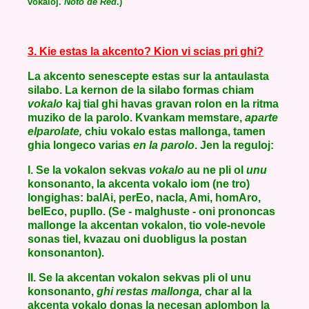
vokaloj.
Noto de Red
.)
3. Kie estas la akcento? Kion vi scias pri ghi?
La akcento senescepte estas sur la antaulasta
silabo. La kernon de la silabo formas chiam
vokalo
kaj tial ghi havas gravan rolon en la ritma
muziko de la parolo. Kvankam memstare,
aparte
elparolate,
chiu vokalo estas mallonga, tamen
ghia longeco varias
en la parolo
. Jen la reguloj:
I. Se la vokalon sekvas
vokalo
au ne pli ol
unu
konsonanto, la akcenta vokalo iom (ne tro)
longighas: balAi, perEo, nacIa, Ami, homAro,
belEco, pupIlo. (Se - malghuste - oni prononcas
mallonge la akcentan vokalon, tio vole-nevole
sonas tiel, kvazau oni duobligus la postan
konsonanton).
II. Se la akcentan vokalon sekvas pli ol unu
konsonanto,
ghi restas mallonga,
char al la
akcenta vokalo donas la necesan aplombon la