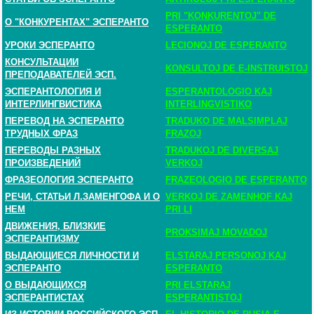
PRI "KONKURENTOJ" DE
О "КОНКУРЕНТАХ" ЭСПЕРАНТО
ESPERANTO
УРОКИ ЭСПЕРАНТО
LECIONOJ DE ESPERANTO
КОНСУЛЬТАЦИИ
KONSULTOJ DE E-INSTRUISTOJ
ПРЕПОДАВАТЕЛЕЙ ЭСП.
ЭСПЕРАНТОЛОГИЯ И
ESPERANTOLOGIO KAJ
ИНТЕРЛИНГВИСТИКА
INTERLINGVISTIKO
ПЕРЕВОД НА ЭСПЕРАНТО
TRADUKO DE MALSIMPLAJ
ТРУДНЫХ ФРАЗ
FRAZOJ
ПЕРЕВОДЫ РАЗНЫХ
TRADUKOJ DE DIVERSAJ
ПРОИЗВЕДЕНИЙ
VERKOJ
ФРАЗЕОЛОГИЯ ЭСПЕРАНТО
FRAZEOLOGIO DE ESPERANTO
РЕЧИ, СТАТЬИ Л.ЗАМЕНГОФА И О
VERKOJ DE ZAMENHOF KAJ
НЕМ
PRI LI
ДВИЖЕНИЯ, БЛИЗКИЕ
PROKSIMAJ MOVADOJ
ЭСПЕРАНТИЗМУ
ВЫДАЮЩИЕСЯ ЛИЧНОСТИ И
ELSTARAJ PERSONOJ KAJ
ЭСПЕРАНТО
ESPERANTO
О ВЫДАЮЩИХСЯ
PRI ELSTARAJ
ЭСПЕРАНТИСТАХ
ESPERANTISTOJ