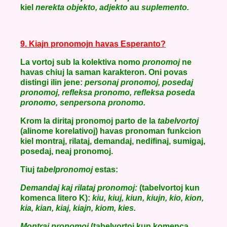
kiel
nerekta objekto, adjekto
au
suplemento.
9. Kiajn pronomojn havas Esperanto?
La vortoj sub la kolektiva nomo
pronomoj
ne
havas chiuj la saman karakteron. Oni povas
distingi ilin jene:
personaj pronomoj, posedaj
pronomoj, refleksa pronomo, refleksa poseda
pronomo, senpersona pronomo.
Krom la diritaj pronomoj parto de la
tabelvortoj
(alinome korelativoj) havas pronoman funkcion
kiel montraj, rilataj, demandaj, nedifinaj, sumigaj,
posedaj, neaj pronomoj.
Tiuj
tabelpronomoj
estas:
Demandaj kaj rilataj pronomoj:
(tabelvortoj kun
komenca litero K):
kiu, kiuj, kiun, kiujn, kio, kion,
kia, kian, kiaj, kiajn, kiom, kies.
Montraj pronomoj
(tabelvortoj kun komenca