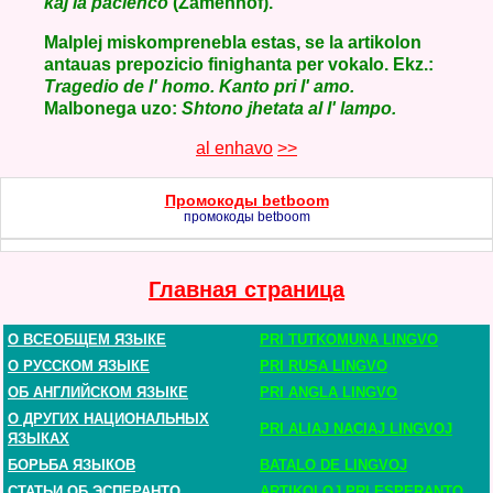
kaj la pacienco
(Zamenhof).
Malplej miskomprenebla estas, se la artikolon
antauas prepozicio finighanta per vokalo. Ekz.:
Tragedio de l' homo. Kanto pri l' amo.
Malbonega uzo:
Shtono jhetata al l' lampo.
al enhavo
>>
Промокоды betboom
промокоды betboom
Главная страница
О ВСЕОБЩЕМ ЯЗЫКЕ
PRI TUTKOMUNA LINGVO
О РУССКОМ ЯЗЫКЕ
PRI RUSA LINGVO
ОБ АНГЛИЙСКОМ ЯЗЫКЕ
PRI ANGLA LINGVO
О ДРУГИХ НАЦИОНАЛЬНЫХ
PRI ALIAJ NACIAJ LINGVOJ
ЯЗЫКАХ
БОРЬБА ЯЗЫКОВ
BATALO DE LINGVOJ
СТАТЬИ ОБ ЭСПЕРАНТО
ARTIKOLOJ PRI ESPERANTO