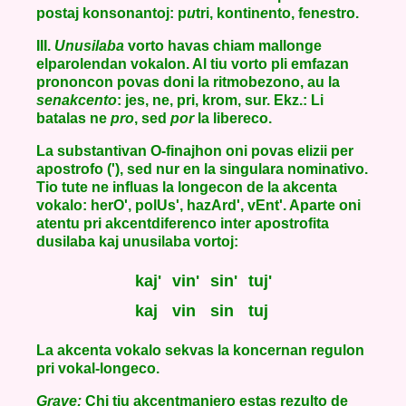
postaj konsonantoj: p
u
tri, kontin
e
nto, fen
e
stro.
III.
Unusilaba
vorto havas chiam mallonge
elparolendan vokalon. Al tiu vorto pli emfazan
prononcon povas doni la ritmobezono, au la
senakcento
: jes, ne, pri, krom, sur. Ekz.: Li
batalas ne
pro
, sed
por
la libereco.
La substantivan O-finajhon oni povas elizii per
apostrofo ('), sed nur en la singulara nominativo.
Tio tute ne influas la longecon de la akcenta
vokalo: herO', polUs', hazArd', vEnt'. Aparte oni
atentu pri akcentdiferenco inter apostrofita
dusilaba kaj unusilaba vortoj:
kaj'
vin'
sin'
tuj'
kaj
vin
sin
tuj
La akcenta vokalo sekvas la koncernan regulon
pri vokal-longeco.
Grave:
Chi tiu akcentmaniero estas rezulto de