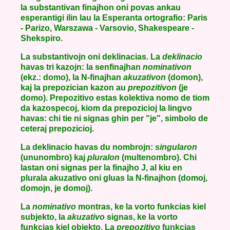
la substantivan finajhon oni povas ankau
esperantigi ilin lau la Esperanta ortografio: Paris
- Parizo, Warszawa - Varsovio, Shakespeare -
Shekspiro.
La substantivojn oni deklinacias. La
deklinacio
havas tri kazojn: la senfinajhan
nominativon
(ekz.: domo), la N-finajhan
akuzativon
(domon),
kaj la prepozician kazon au
prepozitivon
(je
domo). Prepozitivo estas kolektiva nomo de tiom
da kazospecoj, kiom da prepozicioj la lingvo
havas: chi tie ni signas ghin per "je", simbolo de
ceteraj prepozicioj.
La deklinacio havas du nombrojn:
singularon
(ununombro) kaj
pluralon
(multenombro). Chi
lastan oni signas per la finajho J, al kiu en
plurala akuzativo oni gluas la N-finajhon (domoj,
domojn, je domoj).
La
nominativo
montras, ke la vorto funkcias kiel
subjekto, la
akuzativo
signas, ke la vorto
funkcias kiel objekto. La
prepozitivo
funkcias