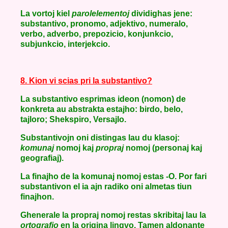
La vortoj kiel
parolelementoj
dividighas jene:
substantivo, pronomo, adjektivo, numeralo,
verbo, adverbo, prepozicio, konjunkcio,
subjunkcio, interjekcio.
8. Kion vi scias pri la substantivo?
La substantivo esprimas ideon (nomon) de
konkreta au abstrakta estajho: birdo, belo,
tajloro; Shekspiro, Versajlo.
Substantivojn oni distingas lau du klasoj:
komunaj
nomoj kaj
propraj
nomoj (personaj kaj
geografiaj).
La finajho de la komunaj nomoj estas -O. Por fari
substantivon el ia ajn radiko oni almetas tiun
finajhon.
Ghenerale la propraj nomoj restas skribitaj lau la
ortografio
en la origina lingvo. Tamen aldonante