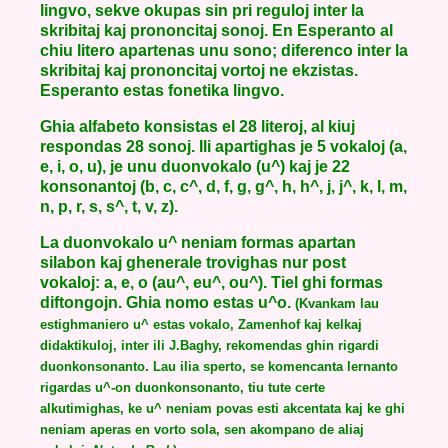
lingvo, sekve okupas sin pri reguloj inter la
skribitaj kaj prononcitaj sonoj. En Esperanto al
chiu litero apartenas unu sono; diferenco inter la
skribitaj kaj prononcitaj vortoj ne ekzistas.
Esperanto estas fonetika lingvo.
Ghia alfabeto konsistas el 28 literoj, al kiuj
respondas 28 sonoj. Ili apartighas je 5 vokaloj (a,
e, i, o, u), je unu duonvokalo (u^) kaj je 22
konsonantoj (b, c, c^, d, f, g, g^, h, h^, j, j^, k, l, m,
n, p, r, s, s^, t, v, z).
La duonvokalo u^ neniam formas apartan
silabon kaj ghenerale trovighas nur post
vokaloj: a, e, o (au^, eu^, ou^). Tiel ghi formas
diftongojn. Ghia nomo estas u^o.
(Kvankam lau
estighmaniero u^ estas vokalo, Zamenhof kaj kelkaj
didaktikuloj, inter ili J.Baghy, rekomendas ghin rigardi
duonkonsonanto. Lau ilia sperto, se komencanta lernanto
rigardas u^-on duonkonsonanto, tiu tute certe
alkutimighas, ke u^ neniam povas esti akcentata kaj ke ghi
neniam aperas en vorto sola, sen akompano de aliaj