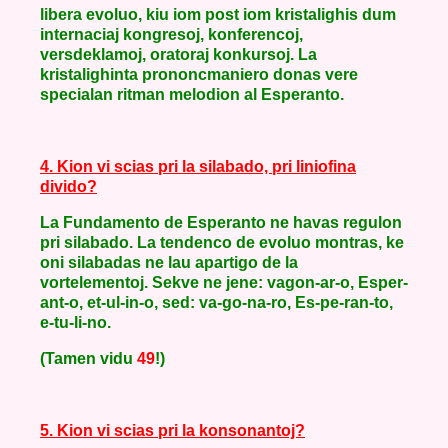
libera evoluo, kiu iom post iom kristalighis dum
internaciaj kongresoj, konferencoj,
versdeklamoj, oratoraj konkursoj. La
kristalighinta prononcmaniero donas vere
specialan ritman melodion al Esperanto.
4. Kion vi scias pri la silabado, pri liniofina
divido?
La Fundamento de Esperanto ne havas regulon
pri silabado. La tendenco de evoluo montras, ke
oni silabadas ne lau apartigo de la
vortelementoj. Sekve ne jene: vagon-ar-o, Esper-
ant-o, et-ul-in-o, sed: va-go-na-ro, Es-pe-ran-to,
e-tu-li-no.
(Tamen vidu
49
!)
5. Kion vi scias pri la konsonantoj?