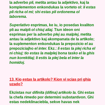
la adverbo
pli,
metita antau la adjektivo, kaj la
komplementon enkondukas la vorteto ol:
li estas
pli richa ol mi; shi estas pli ordonema ol
laborema.
Superlativo
esprimas, ke iu, io posedas kvaliton
pli au malpli
ol chiuj aliaj.
Tiun ideon oni
esprimas per la adverbo
plej
au
malplej,
metita
antau la adjektivo kaj akompanata de la artikolo;
la suplementon enkondukas la prepozicio
el
au
prepoziciajho
el inter.
Ekz.:
li estas la plej richa el
ni chiuj; tio estas la malplej bona tasko el la ghis
nun korektitaj; li estis la plej bela el inter la
homidoj.
13. Kio estas la artikolo? Kion vi scias pri ghia
uzado?
Ekzistas nur
difinita (difina) artikolo la.
Ghi estas
la chefa rimedo por determini substantivon. Ghi
estas nedeklinaciebla, sekve havas nek