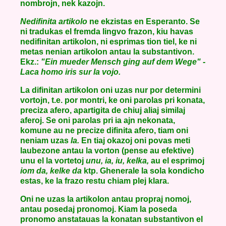
nombrojn, nek kazojn.
Nedifinita artikolo
ne ekzistas en Esperanto. Se
ni tradukas el fremda lingvo frazon, kiu havas
nedifinitan artikolon, ni esprimas tion tiel, ke ni
metas nenian artikolon antau la substantivon.
Ekz.:
"Ein mueder Mensch ging auf dem Wege" -
Laca homo iris sur la vojo.
La difinitan artikolon oni uzas nur por determini
vortojn, t.e. por montri, ke oni parolas pri konata,
preciza afero, apartigita de chiuj aliaj similaj
aferoj. Se oni parolas pri ia ajn nekonata,
komune au ne precize difinita afero, tiam oni
neniam uzas
la.
En tiaj okazoj oni povas meti
laubezone antau la vorton (pense au efektive)
unu el la vortetoj
unu, ia, iu, kelka,
au el esprimoj
iom da, kelke da
ktp. Ghenerale la sola kondicho
estas, ke la frazo restu chiam plej klara.
Oni ne uzas la artikolon antau propraj nomoj,
antau posedaj pronomoj. Kiam la poseda
pronomo anstatauas la konatan substantivon el