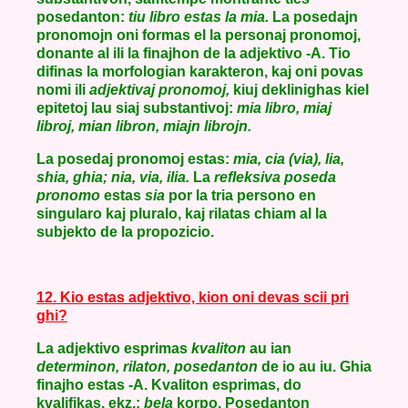
posedanton:
tiu libro estas la mia.
La posedajn
pronomojn oni formas el la personaj pronomoj,
donante al ili la finajhon de la adjektivo -A. Tio
difinas la morfologian karakteron, kaj oni povas
nomi ili
adjektivaj pronomoj,
kiuj deklinighas kiel
epitetoj lau siaj substantivoj:
mia libro, miaj
libroj, mian libron, miajn librojn.
La posedaj pronomoj estas:
mia, cia (via), lia,
shia, ghia; nia, via, ilia.
La
refleksiva poseda
pronomo
estas
sia
por la tria persono en
singularo kaj pluralo, kaj rilatas chiam al la
subjekto de la propozicio.
12. Kio estas adjektivo, kion oni devas scii pri
ghi?
La adjektivo esprimas
kvaliton
au ian
determinon, rilaton, posedanton
de io au iu. Ghia
finajho estas -A. Kvaliton esprimas, do
kvalifikas, ekz.:
bela
korpo. Posedanton