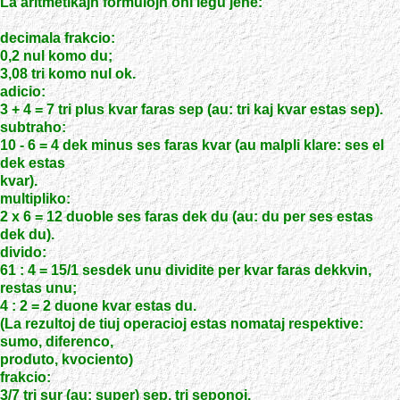
La aritmetikajn formulojn oni legu jene:
decimala frakcio:
0,2 nul komo du;
3,08 tri komo nul ok.
adicio:
3 + 4 = 7 tri plus kvar faras sep (au: tri kaj kvar estas sep).
subtraho:
10 - 6 = 4 dek minus ses faras kvar (au malpli klare: ses el
dek estas
kvar).
multipliko:
2 x 6 = 12 duoble ses faras dek du (au: du per ses estas
dek du).
divido:
61 : 4 = 15/1 sesdek unu dividite per kvar faras dekkvin,
restas unu;
4 : 2 = 2 duone kvar estas du.
(La rezultoj de tiuj operacioj estas nomataj respektive:
sumo, diferenco,
produto, kvociento)
frakcio:
3/7 tri sur (au: super) sep, tri seponoj.