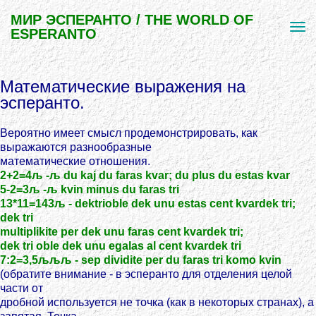
МИР ЭСПЕРАНТО / THE WORLD OF
ESPERANTO
Математические выражения на
эсперанто.
Вероятно имеет смысл продемонстрировать, как
выражаются разнообразные
математические отношения.
2+2=4љ -љ du kaj du faras kvar; du plus du estas kvar
5-2=3љ -љ kvin minus du faras tri
13*11=143љ - dektrioble dek unu estas cent kvardek tri;
dek tri
multiplikite per dek unu faras cent kvardek tri;
dek tri oble dek unu egalas al cent kvardek tri
7:2=3,5љљљ - sep dividite per du faras tri komo kvin
(обратите внимание - в эсперанто для отделения целой
части от
дробной используется не точка (как в некоторых странах), а