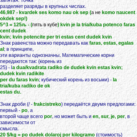
запятая. Точка
разделяет разряды в крупных числах.
46,987 - kvardek ses komo nau ok sep (
а не
komo naucent
okdek sep!)
5^3 = 125љ - (
пять в кубе
) kvin je la tria/kuba potenco faras
cent dudek
kvin; kvin potencite per tri estas cent dudek kvin
Знак равенства можно передавать как
faras, estas, egalas
al
; в принципе,
эти варианты однозначны. Математические корни
передаются так: (корень из
25) - l
a dua/kvadrata radiko de dudek kvin estas kvin;
dudek kvin radikite
per du faras kvin
; кубический корень из восьми) -
la
tria/kuba radiko de ok
estas du.
Знак дроби (/ -
frakcistreko
) передаётся двумя предлогами:
первый -
po
, а
второй чаще всего
por
, но может быть и
en, sur, je, per
, в
зависимости от
смысла.
20 $/kg = po dudek dolaroj por kilogramo
(стоимость)