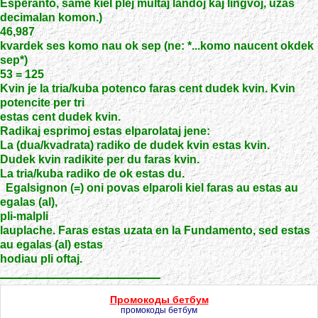
Esperanto, same kiel plej multaj landoj kaj lingvoj, uzas
decimalan komon.)
46,987
kvardek ses komo nau ok sep (ne: *...komo naucent okdek
sep*)
53 = 125
Kvin je la tria/kuba potenco faras cent dudek kvin. Kvin
potencite per tri
estas cent dudek kvin.
Radikaj esprimoj estas elparolataj jene:
La (dua/kvadrata) radiko de dudek kvin estas kvin.
Dudek kvin radikite per du faras kvin.
La tria/kuba radiko de ok estas du.
Egalsignon (=) oni povas elparoli kiel faras au estas au
egalas (al),
pli-malpli
lauplache. Faras estas uzata en la Fundamento, sed estas
au egalas (al) estas
hodiau pli oftaj.
Промокоды бетбум
промокоды бетбум