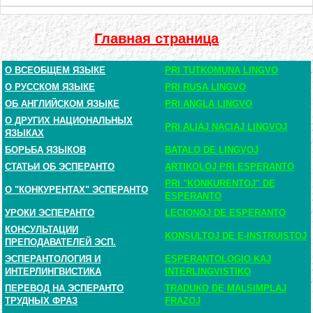
Главная страница
О ВСЕОБЩЕМ ЯЗЫКЕ
PRI TUTKOMUNA LINGVO
О РУССКОМ ЯЗЫКЕ
PRI RUSA LINGVO
ОБ АНГЛИЙСКОМ ЯЗЫКЕ
PRI ANGLA LINGVO
О ДРУГИХ НАЦИОНАЛЬНЫХ
PRI ALIAJ NACIAJ LINGVOJ
ЯЗЫКАХ
БОРЬБА ЯЗЫКОВ
BATALO DE LINGVOJ
СТАТЬИ ОБ ЭСПЕРАНТО
ARTIKOLOJ PRI ESPERANTO
PRI "KONKURENTOJ" DE
О "КОНКУРЕНТАХ" ЭСПЕРАНТО
ESPERANTO
УРОКИ ЭСПЕРАНТО
LECIONOJ DE ESPERANTO
КОНСУЛЬТАЦИИ
KONSULTOJ DE E-INSTRUISTOJ
ПРЕПОДАВАТЕЛЕЙ ЭСП.
ЭСПЕРАНТОЛОГИЯ И
ESPERANTOLOGIO KAJ
ИНТЕРЛИНГВИСТИКА
INTERLINGVISTIKO
ПЕРЕВОД НА ЭСПЕРАНТО
TRADUKO DE MALSIMPLAJ
ТРУДНЫХ ФРАЗ
FRAZOJ