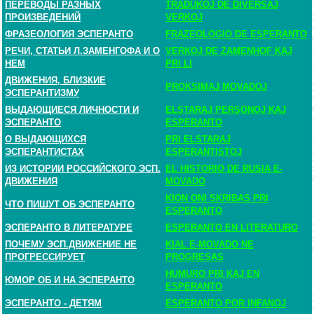
ПЕРЕВОДЫ РАЗНЫХ
TRADUKOJ DE DIVERSAJ
ПРОИЗВЕДЕНИЙ
VERKOJ
ФРАЗЕОЛОГИЯ ЭСПЕРАНТО
FRAZEOLOGIO DE ESPERANTO
РЕЧИ, СТАТЬИ Л.ЗАМЕНГОФА И О
VERKOJ DE ZAMENHOF KAJ
НЕМ
PRI LI
ДВИЖЕНИЯ, БЛИЗКИЕ
PROKSIMAJ MOVADOJ
ЭСПЕРАНТИЗМУ
ВЫДАЮЩИЕСЯ ЛИЧНОСТИ И
ELSTARAJ PERSONOJ KAJ
ЭСПЕРАНТО
ESPERANTO
О ВЫДАЮЩИХСЯ
PRI ELSTARAJ
ЭСПЕРАНТИСТАХ
ESPERANTISTOJ
ИЗ ИСТОРИИ РОССИЙСКОГО ЭСП.
EL HISTORIO DE RUSIA E-
ДВИЖЕНИЯ
MOVADO
KION ONI SKRIBAS PRI
ЧТО ПИШУТ ОБ ЭСПЕРАНТО
ESPERANTO
ЭСПЕРАНТО В ЛИТЕРАТУРЕ
ESPERANTO EN LITERATURO
ПОЧЕМУ ЭСП.ДВИЖЕНИЕ НЕ
KIAL E-MOVADO NE
ПРОГРЕССИРУЕТ
PROGRESAS
HUMURO PRI KAJ EN
ЮМОР ОБ И НА ЭСПЕРАНТО
ESPERANTO
ЭСПЕРАНТО - ДЕТЯМ
ESPERANTO POR INFANOJ