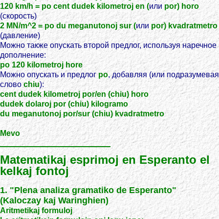
120 km/h = po cent dudek kilometroj en (
или
por) horo
(скорость)
2 MN/m^2 = po du meganutonoj sur (
или
por) kvadratmetro
(давление)
Можно также опускать второй предлог, используя наречное
дополнение:
po 120 kilometroj hore
Можно опускать и предлог
po
, добавляя (или подразумевая
слово
chiu
):
cent dudek kilometroj por/en (chiu) horo
dudek dolaroj por (chiu) kilogramo
du meganutonoj por/sur (chiu) kvadratmetro
Mevo
Matematikaj esprimoj en Esperanto el
kelkaj fontoj
1. "Plena analiza gramatiko de Esperanto"
(Kaloczay kaj Waringhien)
Aritmetikaj formuloj