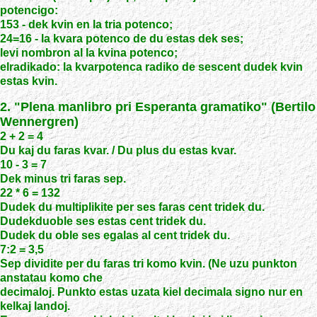
potencigo:
153 - dek kvin en la tria potenco;
24=16 - la kvara potenco de du estas dek ses;
levi nombron al la kvina potenco;
elradikado: la kvarpotenca radiko de sescent dudek kvin
estas kvin.
2. "Plena manlibro pri Esperanta gramatiko" (Bertilo
Wennergren)
2 + 2 = 4
Du kaj du faras kvar. / Du plus du estas kvar.
10 - 3 = 7
Dek minus tri faras sep.
22 * 6 = 132
Dudek du multiplikite per ses faras cent tridek du.
Dudekduoble ses estas cent tridek du.
Dudek du oble ses egalas al cent tridek du.
7:2 = 3,5
Sep dividite per du faras tri komo kvin. (Ne uzu punkton
anstatau komo che
decimaloj. Punkto estas uzata kiel decimala signo nur en
kelkaj landoj.