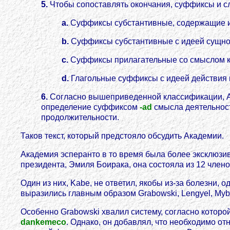
5.
Чтобы сопоставлять окончания, суффиксы и сл
a.
Суффиксы субстантивные, содержащие 
b.
Суффиксы субстантивные с идеей сущнос
c.
Суффиксы прилагательные со смыслом к
d.
Глагольные суффиксы с идеей действия 
6.
Согласно вышеприведенной классификации, А
определение суффиксом
-ad
смысла деятельнос
продолжительности.
Таков текст, который предстояло обсудить Академии.
Академия эсперанто в то время была более эксклюзи
президента, Эмиля Боирака, она состояла из 12 члено
Один из них, Kabe, не ответил, якобы из-за болезни,
выразились главным образом Grabowski, Lengyel, Mybs
Особенно Grabowski хвалил систему, согласно кото
dankemeco
. Однако, он добавлял, что необходимо о