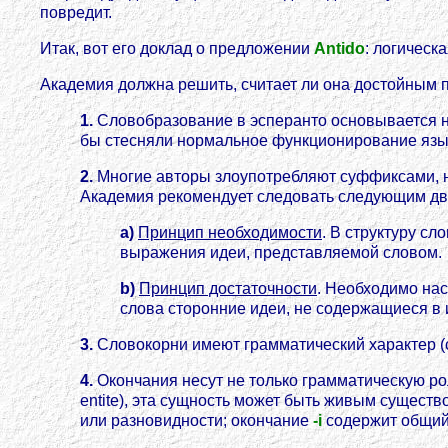
повредит.
Итак, вот его доклад о предложении
Antido
: логическ
Академия должна решить, считает ли она достойным 
1.
Словобразование в эсперанто основывается на
бы стесняли нормальное функционирование язык
2.
Многие авторы злоупотребляют суффиксами, н
Академия рекомендует следовать следующим дв
a)
Принцип необходимости
. В структуру с
выражения идеи, представляемой словом.
b)
Принцип достаточности
. Необходимо нас
слова сторонние идеи, не содержащиеся в
3.
Словокорни имеют грамматический характер (
4.
Окончания несут не только грамматическую ро
entite), эта сущность может быть живым сущест
или разновидности; окончание
-i
содержит общий 