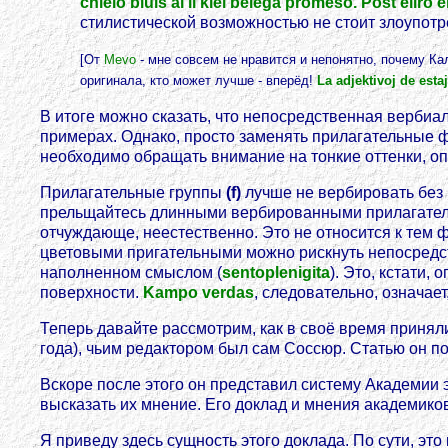
chielo bluis al li kiel belega promeso. Post eliro 
стилистической возможностью не стоит злоупотре
[От
Mevo
- мне совсем не нравится и непонятно, почему Ка
оригинала, кто может лучше - вперёд!
La adjektivoj de esta
В итоге можно сказать, что непосредственная вербиа
примерах. Однако, просто заменять прилагательные 
необходимо обращать внимание на тонкие оттенки, о
Прилагательные группы
(f)
лучше не вербировать без 
прельщайтесь длинными вербированными прилагате
отчуждающе, неестественно. Это не относится к тем 
цветовыми пригательными можно рискнуть непосредст
наполненном смыслом (
sentoplenigita
). Это, кстати,
поверхности.
Kampo verdas
, следовательно, означае
Теперь давайте рассмотрим, как в своё время приня
года), чьим редактором был сам Соссюр. Статью он 
Вскоре после этого он представил систему Академии 
высказать их мнение. Его доклад и мнения академико
Я приведу здесь сущность этого доклада. По сути, это