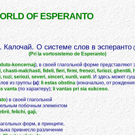
WORLD OF ESPERANTO
. Калочай.
О системе слов в эсперанто
(
(Pri la vortosistemo de Esperanto)
duto-koncernaj
), в своей глагольной форме представляют 
hasti-malchasti, fideli, fieri, firmi, frenezi, furiozi, ghentili, h
 ruzi, seriozi, severi, sinceri, surdi, vanti
. И здесь может су
олов из группы
(a)
:
li estas obstina
(изначально, от рождения
tas vanta
(по характеру);
li vantas pri sia sukceso.
ato
) в своей глагольной
ательным побочным элементом
ebrii, felichi, gaji,
лагольных форм, в принципе,
языка привнесло различение