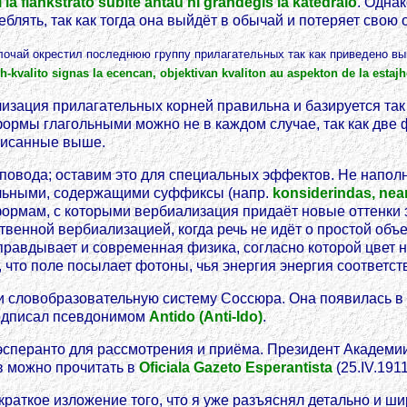
el la flankstrato subite antau ni grandegis la katedralo
. Одна
блять, так как тогда она выйдёт в обычай и потеряет свою 
лочай окрестил последнюю группу прилагательных так как приведено вы
jh-kvalito signas la ecencan, objektivan kvaliton au aspekton de la estajhoj
лизация прилагательных корней правильна и базируется та
формы глагольными можно не в каждом случае, так как две
писанные выше.
повода; оставим это для специальных эффектов. Не напол
льными, содержащими суффиксы (напр.
konsiderindas, nea
формам, с которыми вербиализация придаёт новые оттенки 
венной вербиализацией, когда речь не идёт о простой объ
 оправдывает и современная физика, согласно которой цвет 
т, что поле посылает фотоны, чья энергия энергия соответст
ли словобразовательную систему Соссюра. Она появилась 
подписал псевдонимом
Antido (Anti-Ido)
.
эсперанто для рассмотрения и приёма. Президент Академии
в можно прочитать в
Oficiala Gazeto Esperantista
(25.IV.1911
 краткое изложение того, что я уже разъяснял детально и ш