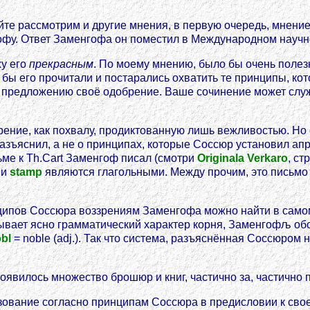
айте рассмотрим и другие мнения, в первую очередь, мнен
нгофу. Ответ Заменгофа он поместил в Международном научном
жу его
прекрасным
. По моему мнению, было бы очень полезн
 бы его прочитали и постарались охватить те принципы, ко
у предложению своё одобрение. Ваше сочинение может слу
рение, как похвалу, продиктованную лишь вежливостью. Но 
азъяснил, а не о принципах, которые Соссюр установил ап
ме к Th.Cart Заменгоф писал (смотри
Originala Verkaro
, ст
и
stamp
являются глагольными. Между прочим, это письмо д
нципов Соссюра воззрениям Заменгофа можно найти в сам
ывает ясно грамматический характер корня, Заменгофљ обоз
bl
= noble (adj.). Так что система, разъяснённая Соссюром 
оявилось множество брошюр и книг, частично за, частично 
разование согласно принципам Соссюра в предисловии к сво