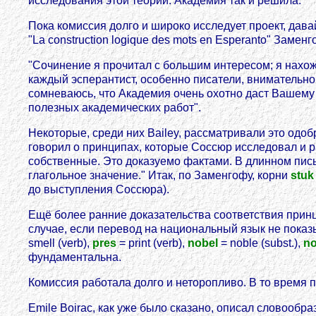
исследования этой теории. Академия так и решила.
Пока комиссия долго и широко исследует проект, дав
"La construction logique des mots en Esperanto" Заме
"Сочинение я прочитал с большим интересом; я нахо
каждый эсперантист, особенно писатели, внимательно
сомневаюсь, что Академия очень охотно даст Вашем
полезных академических работ".
Некоторые, среди них Bailey, рассматривали это одоб
говорил о принципах, которые Соссюр исследовал и р
собственные. Это доказуемо фактами. В длинном пись
глагольное значение." Итак, по Заменгофу, корни
stuk
до выступления Соссюра).
Ещё более ранние доказательства соответствия при
случае, если перевод на национальный язык не показ
smell (verb),
pres
= print (verb),
nobel
= noble (subst.),
no
фундаментальна.
Комиссия работала долго и неторопливо. В то время п
Emile Boirac, как уже было сказано, описал словооб