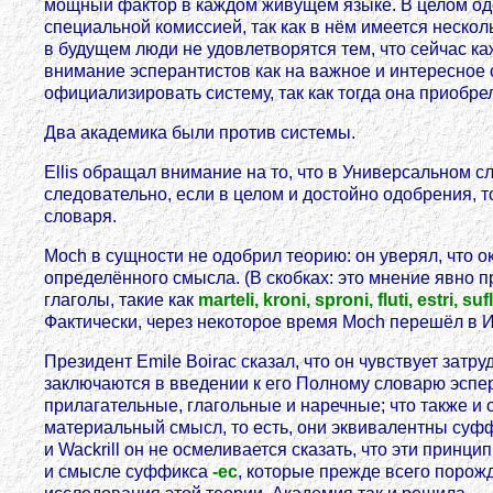
мощный фактор в каждом живущем языке. В целом одобр
специальной комиссией, так как в нём имеется нескол
в будущем люди не удовлетворятся тем, что сейчас к
внимание эсперантистов как на важное и интересное с
официализировать систему, так как тогда она приобр
Два академика были против системы.
Ellis обращал внимание на то, что в Универсальном с
следовательно, если в целом и достойно одобрения,
словаря.
Moch в сущности не одобрил теорию: он уверял, что 
определённого смысла. (В скобках: это мнение явно 
глаголы, такие как
marteli, kroni, sproni, fluti, estri, suf
Фактически, через некоторое время Moch перешёл в И
Президент Emile Boirac сказал, что он чувствует затр
заключаются в введении к его Полному словарю эспер
прилагательные, глагольные и наречные; что также и
материальный смысл, то есть, они эквивалентны суфф
и Wackrill он не осмеливается сказать, что эти принц
и смысле суффикса
-ec
, которые прежде всего порож