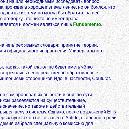
ако они нашли необходимым исследовать вопрос
ма произвела хорошее впечатление, но он боялся, что
ндовать систему, но могла бы обратить на неё
 оговорку, что никто не имеет права
 является и должен являться лишь
Fundamento
.
на четырёх языках словаря: принятие теории,
ния и официального исправления Универсального
 так как такой глагол не будет иметь чётко
мя встречались непосредственно образованные
змышлениями сторонников Идо, в частности, Couturat.
он сам пробовал их вывести и они, по сути,
фиксы разделяются на существительные,
 значение, но так же и действительный
вывел целую систему. Однако, после возражений Ellis
орых пунктах он не согласен с Antido, особенно о роли
кадемия избрала специальную комиссию для