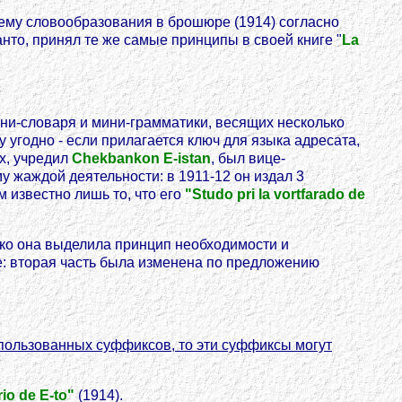
истему словообразования в брошюре (1914) согласно
нто, принял те же самые принципы в своей книге "
La
ини-словаря и мини-грамматики, весящих несколько
 угодно - если прилагается ключ для языка адресата,
х, учредил
Chekbankon E-istan
, был вице-
му жаждой деятельности: в 1911-12 он издал 3
 известно лишь то, что его
"Studo pri la vortfarado de
ако она выделила принцип необходимости и
ме: вторая часть была изменена по предложению
пользованных суффиксов, то эти суффиксы могут
rio de E-to"
(1914).