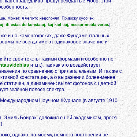
ко, как справедливо предупреждал De Hoog, этой
особенность.
ше. Может, я чего-то недопонял. Привожу кусочек
; ili estas do konstatoj, kaj kiel tiaj, neesprimebla verbe.
]
к же и на Заменгофских, даже Фундаментальных
 формы не всегда имеют одинаковое значение и
няйте свои тексты такими формами и особенно не
ntauvideblas
и т.п.), так как это воздействует
значения по сравнению с прилагательным. И так же с
ективной констатации, а о выражении более-менее
не статичен, а динамичен: вылет фотонов с цветной
вует зелёной полосе спектра.
в Международном Научном Журнале (в августе 1910
, Эмиль Боирак, доложил о ней академикам, прося
).
ироко, однако, по-моему, немного повторения не