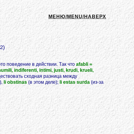
МЕНЮ/MENU/НАВЕРХ
2)
это поведение в действии. Так что
afabli =
umili, indiferenti, intimi, justi, krudi, krueli,
ществовать сходная разница между
),
li obstinas
(в этом деле);
li estas surda
(из-за