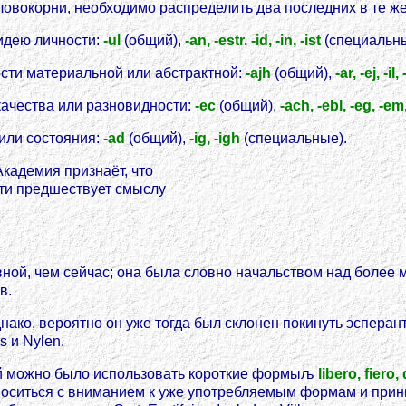
овокорни, необходимо распределить два последних в те же 
идею личности:
-ul
(общий),
-an, -estr. -id, -in, -ist
(специальны
ти материальной или абстрактной:
-ajh
(общий),
-ar, -ej, -il,
ачества или разновидности:
-ec
(общий),
-ach, -ebl, -eg, -em,
или состояния:
-ad
(общий),
-ig, -igh
(специальные).
кадемия признаёт, что
ти предшествует смыслу
вной, чем сейчас; она была словно начальством над боле
в.
 однако, вероятно он уже тогда был склонен покинуть эспе
 и Nylen.
рой можно было использовать короткие формыљ
libero, fiero
тноситься с вниманием к уже употребляемым формам и прин