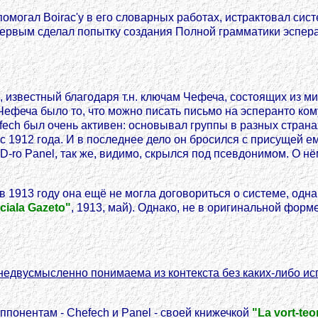
l помогал Boirac'у в его словарных работах, истрактовал с
 первым сделал попытку создания Полной грамматики эспера
, известный благодаря т.н. ключам Чефеча, состоящих из м
ефеча было то, что можно писать письмо на эсперанто кому
fech был очень активен: основывал группы в разных страна
 с 1912 года. И в последнее дело он бросился с присущей е
ro Panel, так же, видимо, скрылся под псевдонимом. О нём
 1913 году она ещё не могла договориться о системе, одн
iciala Gazeto"
, 1913, май). Однако, не в оригинальной фор
недвусмысленно понимаема из контекста без каких-либо ис
понентам - Chefech и Panel - своей книжечкой
"La vort-teo