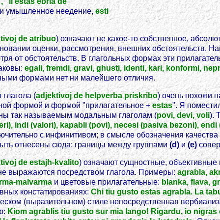
, "li estas ebria de
ли умышленное неедение,
esti
tivoj de atribuo
) означают не какое-то собственное, абсолю
сновании оценки, рассмотрения, внешних обстоятельств. Н
отря от обстоятельств. В глагольных формах эти прилагат
Таковы:
egali, fremdi, gravi, ghusti, identi, kari, konformi, nep
ьными формами нет ни малейшего отличия.
глагола (
adjektivoj de helpverba priskribo
) очень похожи н
ьной формой и формой "прилагательное +
estas
". Я поместил
нны так называемым модальным глаголам (
povi, devi, voli
).
feri), indi (valori), kapabli (povi), necesi (pasiva bezoni), endi
лючительно с инфинитивом; в смысле обозначения качеств
ыть отнесены сюда: границы между группами
(d)
и
(e)
совер
tivoj de estajh-kvalito
) означают сущностные, объективные 
, не выражаются посредством глагола. Примеры:
agrabla, akr
 varma-malvarma
и цветовые прилагательные:
blanka, flava, g
ивных констатированиях:
Chi tiu gusto estas agrabla. La tab
ческом (выразительном) стиле непосредственная вербиали
ю:
Kiom agrablis tiu gusto sur mia lango! Rigardu, io nigras 