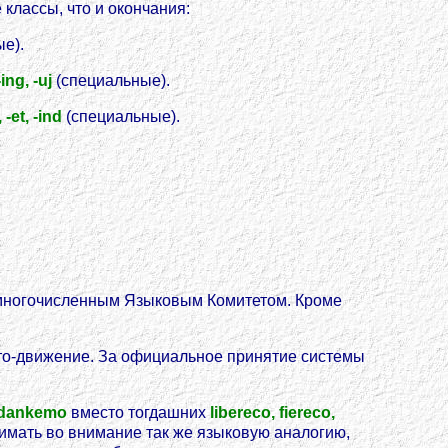
классы, что и окончания:
е).
 -ing, -uj
(специальные).
 -et, -ind
(специальные).
е многочисленным Языковым Комитетом. Кроме
ранто-движение. За официальное принятие системы
, dankemo
вместо тогдашних
libereco, fiereco,
имать во внимание так же языковую аналогию,