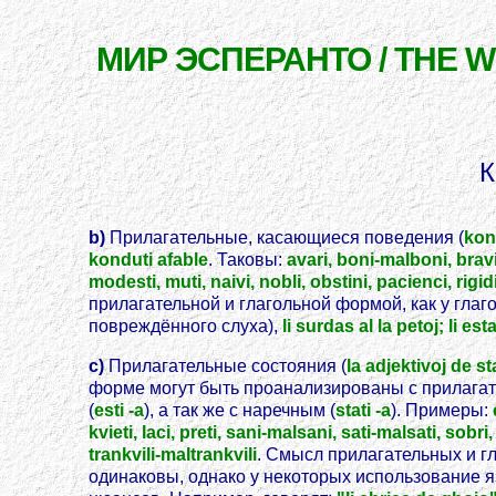
МИР ЭСПЕРАНТО / THE 
К
b)
Прилагательные, касающиеся поведения (
kon
konduti afable
. Таковы:
avari, boni-malboni, bravi, c
modesti, muti, naivi, nobli, obstini, pacienci, rigidi,
прилагательной и глагольной формой, как у глаг
повреждённого слуха),
li surdas al la petoj; li es
c)
Прилагательные состояния (
la adjektivoj de st
форме могут быть проанализированы с прилаг
(
esti -a
), а так же с наречным (
stati -a
). Примеры:
kvieti, laci, preti, sani-malsani, sati-malsati, sobri,
trankvili-maltrankvili
. Смысл прилагательных и г
одинаковы, однако у некоторых использование 