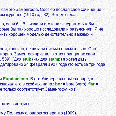
ие самого Заменгофа. Соссюр послал своё сочинение
 журнале (1910 год, 82). Вот его текст:
о, если бы Вы издали его и на эсперанто, чтобы
торые Вы так хорошо исследовали и разъяснили. Я не
жить хорошей моделью действительно важных и
они, конечно, не читали письма внимательно. Оно
риорно. Заменгоф признал в этих принципах свои
р. 539): "Для
stuk
(как для
stamp
) я хотел дать
атировано 24 февраля 1907 года (то есть за три года
ом
Fundamento
. В его Универсальном словаре, в
начал его в скобках, напр.:
bor
= bore (verb),
flar
=
не только соответствует Заменгофу, но и
против системы.
ему Полному словарю эсперанто (1909).