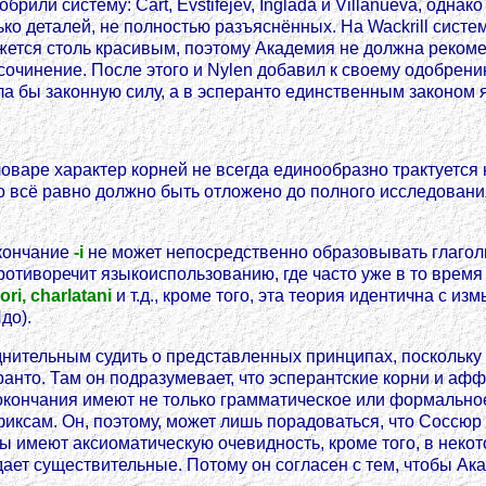
или систему: Cart, Evstifejev, Inglada и Villanueva, одн
ько деталей, не полностью разъяснённых. На Wackrill систе
ажется столь красивым, поэтому Академия не должна рекоме
очинение. После этого и Nylen добавил к своему одобрению
ела бы законную силу, а в эсперанто единственным законом
ловаре характер корней не всегда единообразно трактуется 
 то всё равно должно быть отложено до полного исследова
окончание
-i
не может непосредственно образовывать глаголы,
противоречит языкоиспользованию, где часто уже в то вре
lori, charlatani
и т.д., кроме того, эта теория идентична с и
до).
уднительным судить о представленных принципах, поскольку 
анто. Там он подразумевает, что эсперантские корни и аф
 окончания имеют не только грамматическое или формальное
иксам. Он, поэтому, может лишь порадоваться, что Соссюр 
ипы имеют аксиоматическую очевидность, кроме того, в некот
дает существительные. Потому он согласен с тем, чтобы А