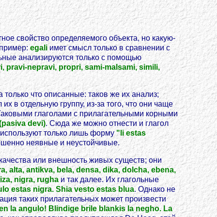
тное свойство определяемого объекта, но какую-
апример:
egali
имет смысл только в сравнении с
ельные анализируются только с помощью
ri, pravi-nepravi, propri, sami-malsami, simili,
а только что описанные: таков же их анализ;
 их в отдельную группу, из-за того, что они чаще
 Таковыми глаголами с прилагательными корными
 (pasiva devi)
. Сюда же можно отнести и глагол
а используют только лишь форму
"li estas
шенно неявные и неустойчивые.
качества или внешность живых существ; они
a, alta, antikva, bela, densa, dika, dolcha, ebena,
riza, nigra, rugha
и так далее. Их глагольные
ulo estas nigra. Shia vesto estas blua
. Однако не
зация таких прилагательных может произвести
en la angulo! Blindige brile blankis la negho. La