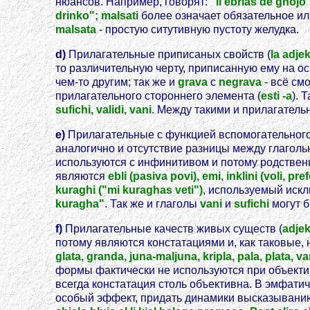
нюансов. Например, говорят:
"li ebrias de ghojo"
drinko"; malsati
более означает обязательное и
malsata
- простую ситутивную пустоту желудка.
d)
Прилагательные приписаных свойств (
la adjek
то различительную черту, приписанную ему на о
чем-то другим; так же и
grava
с
negrava
- всё см
прилагательного стороннего элемента (
esti -a
). 
sufichi, validi, vani
. Между такими и прилагател
e)
Прилагательные с функцией вспомогательного 
аналогично и отсутствие разницы между глагол
используются с инфинитивом и потому родстве
являются
ebli (pasiva povi), emi, inklini (voli, pre
kuraghi ("mi kuraghas veti")
, используемый иск
kuragha"
. Так же и глаголы
vani
и
sufichi
могут б
f)
Прилагательные качеств живых существ (
adjek
потому являются констатациями и, как таковые
glata, granda, juna-maljuna, kripla, pala, plata,
формы фактически не используются при объект
всегда констатация столь объективна. В эмфати
особый эффект, придать динамики высказывани