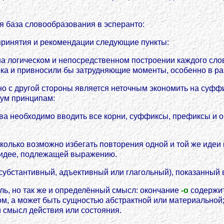
ая база словообразования в эсперанто:
принятия и рекомендации следующие пункты:
 логическом и непосредственном построении каждого слова
а и привносили бы затрудняющие моменты, особенно в ра
о с другой стороны является неточным экономить на суфф
ум принципам:
лова необходимо вводить все корни, суффиксы, префиксы и 
колько возможно избегать повторения одной и той же идеи в
 идее, подлежащей выражению.
субстантивный, адъективный или глагольный), показанный
ль, но так же и определённый смысл: окончание
-o
содержит 
вом, а может быть сущностью абстрактной или материальной
смысл действия или состояния.