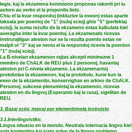
legis, kaj la ekzamena komisiono proponas rakonti pri iu
autoro au verko el la proponita listo.
Chiu el la kvar respondoj (inkluzive la eseon) estas aparte
taksata per poentoj de "1" (nulaj scioj) ghis "5" (perfektaj
scioj), la suma rezulto de la ekzameno estas kalkulata kiel
averagha inter la kvar poentoj. La ekzamenato ricevas
instrurajtigan ateston nur se la rezulta poento estas ne
malpli ol "3" kaj se neniu el la respondoj ricevis la poenton
"1" (nulaj scioj).
La B-nivelan ekzamenon rajtas akcepti minimume 1
membro de ChALK de REU plus 2 personoj, havantaj
ateston pri C-nivela ekzameno. La ekzamenantoj
protokolas la ekzamenon, kaj la protokolo, kune kun la
eseo de la ekzamenito, konservighas en arkivo de ChALK.
Personoj, sukcese plenumintaj la ekzamenon, ricevas
ateston en du lingvoj (Esperanto kaj la rusa), sigelitan de
REU.
3. Bazaj scioj, nepraj por elementnivela instruisto
3.1.Interlingvistiko.
Lingva situacio en la mondo. Neutrala internacia lingvo kiel
sola kontentiga kaj justa solvo de la lingva problemo.