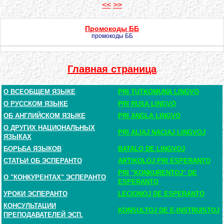
<<
>>
Промокоды ББ
промокоды ББ
Главная страница
О ВСЕОБЩЕМ ЯЗЫКЕ
PRI TUTKOMUNA LINGVO
О РУССКОМ ЯЗЫКЕ
PRI RUSA LINGVO
ОБ АНГЛИЙСКОМ ЯЗЫКЕ
PRI ANGLA LINGVO
О ДРУГИХ НАЦИОНАЛЬНЫХ
PRI ALIAJ NACIAJ LINGVOJ
ЯЗЫКАХ
БОРЬБА ЯЗЫКОВ
BATALO DE LINGVOJ
СТАТЬИ ОБ ЭСПЕРАНТО
ARTIKOLOJ PRI ESPERANTO
PRI "KONKURENTOJ" DE
О "КОНКУРЕНТАХ" ЭСПЕРАНТО
ESPERANTO
УРОКИ ЭСПЕРАНТО
LECIONOJ DE ESPERANTO
КОНСУЛЬТАЦИИ
KONSULTOJ DE E-INSTRUISTOJ
ПРЕПОДАВАТЕЛЕЙ ЭСП.