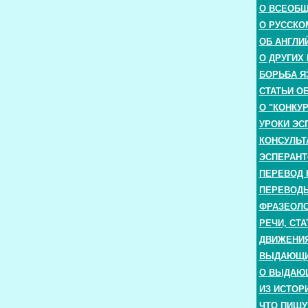
О ВСЕОБ
О РУССКО
ОБ АНГЛИ
О ДРУГИХ
БОРЬБА Я
СТАТЬИ О
О "КОНКУ
УРОКИ ЭС
КОНСУЛЬТ
ЭСПЕРАНТ
ПЕРЕВОД 
ПЕРЕВОДЫ
ФРАЗЕОЛО
РЕЧИ, СТА
ДВИЖЕНИЯ
ВЫДАЮЩИЕ
О ВЫДАЮ
ИЗ ИСТОР
ЧТО ПИШУ