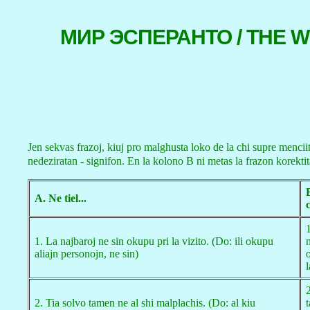
МИР ЭСПЕРАНТО / THE 
Jen sekvas frazoj, kiuj pro malghusta loko de la chi supre menciita
nedeziratan - signifon. En la kolono B ni metas la frazon korektit
B
A. Ne tiel...
1. La najbaroj ne sin okupu pri la vizito. (Do: ili okupu
aliajn personojn, ne sin)
l
2. Tia solvo tamen ne al shi malplachis. (Do: al kiu