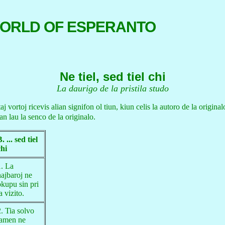
WORLD OF ESPERANTO
Ne tiel, sed tiel chi
La daurigo de la pristila studo
j vortoj ricevis alian signifon ol tiun, kiun celis la autoro de la origina
an lau la senco de la originalo.
. ... sed tiel
chi
1. La
najbaroj ne
okupu sin pri
a vizito.
2. Tia solvo
tamen ne