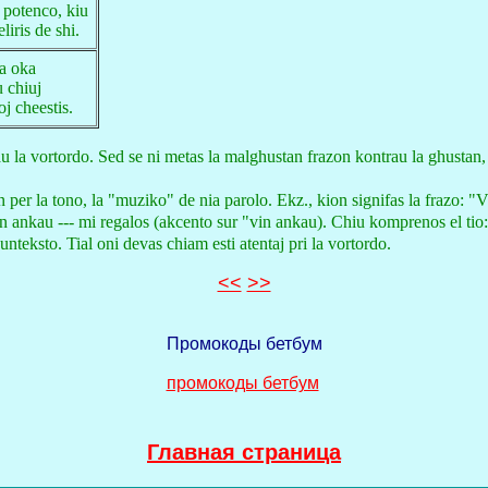
 potenco, kiu
liris de shi.
la oka
 chiuj
j cheestis.
la vortordo. Sed se ni metas la malghustan frazon kontrau la ghustan, tuj 
 per la tono, la "muziko" de nia parolo. Ekz., kion signifas la frazo: "
in ankau --- mi regalos (akcento sur "vin ankau). Chiu komprenos el tio
nteksto. Tial oni devas chiam esti atentaj pri la vortordo.
<<
>>
Промокоды бетбум
промокоды бетбум
Главная страница