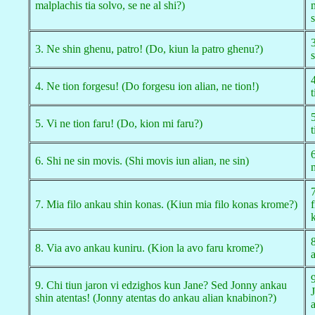
malplachis tia solvo, se ne al shi?)
s
3. Ne shin ghenu, patro! (Do, kiun la patro ghenu?)
s
4. Ne tion forgesu! (Do forgesu ion alian, ne tion!)
t
5. Vi ne tion faru! (Do, kion mi faru?)
t
6. Shi ne sin movis. (Shi movis iun alian, ne sin)
7. Mia filo ankau shin konas. (Kiun mia filo konas krome?)
f
8. Via avo ankau kuniru. (Kion la avo faru krome?)
9. Chi tiun jaron vi edzighos kun Jane? Sed Jonny ankau
shin atentas! (Jonny atentas do ankau alian knabinon?)
a