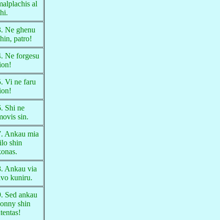
malplachis al
hi.
3. Ne ghenu
hin, patro!
4. Ne forgesu
ion!
5. Vi ne faru
ion!
6. Shi ne
movis sin.
7. Ankau mia
ilo shin
konas.
8. Ankau via
avo kuniru.
9. Sed ankau
Jonny shin
tentas!