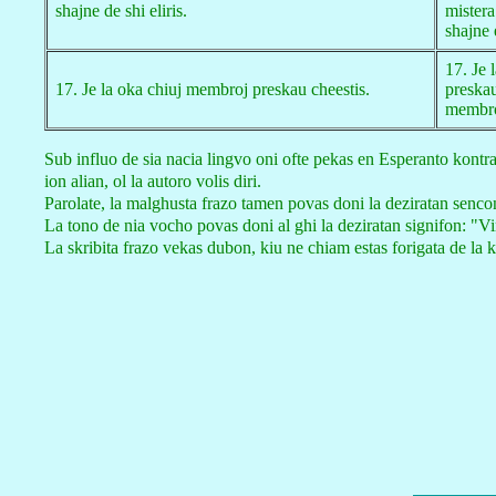
shajne de shi eliris.
mistera
shajne e
17. Je 
17. Je la oka chiuj membroj preskau cheestis.
preskau
membro
Sub influo de sia nacia lingvo oni ofte pekas en Esperanto kontrau 
ion alian, ol la autoro volis diri.
Parolate, la malghusta frazo tamen povas doni la deziratan sencon
La tono de nia vocho povas doni al ghi la deziratan signifon: "V
La skribita frazo vekas dubon, kiu ne chiam estas forigata de la ku