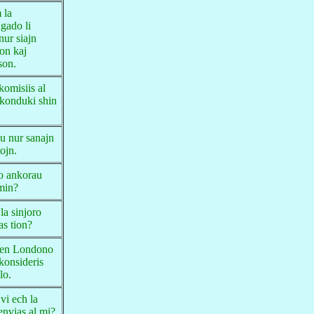
 la
ugado li
 nur siajn
on kaj
on.
komisiis al
 konduki shin
u nur sanajn
tojn.
do ankorau
min?
la sinjoro
as tion?
 en Londono
 konsideris
lo.
vi ech la
envias al mi?