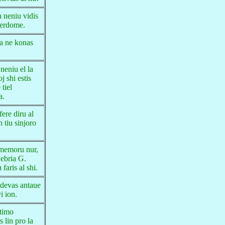
 neniu vidis
terdome.
ja ne konas
neniu el la
j shi estis
 tiel
a.
fere diru al
n tiu sinjoro
memoru nur,
 ebria G.
 faris al shi.
 devas antaue
vi ion.
 timo
s lin pro la