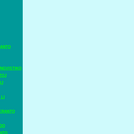
RANTO
NGVISTIKO
ZOJ
OJ
 LI
ERANTO
ADO
ANTO