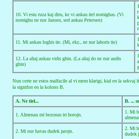
r
10. Vi estu ruza kaj diru, ke vi ankau tiel nomighas. (Vi
nomighu ne nur Jansen, sed ankau Petersen)
p
11. Mi ankau loghis tie. (Mi, ekz., ne nur laboris tie)
l
12. La aliaj ankau vidis ghin. (La aliaj do ne nur audis
a
ghin)
Nun certe ne estos malfacile al vi mem klarigi, kial en la sekvaj 
la signifon en la kolono B.
A. Ne tiel...
B. ... s
1. Mi 
1. Almenau mi bezonas tri horojn.
almenau
2. Mi 
2. Mi nur havas dudek jarojn.
dudek j