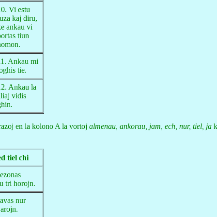
10. Vi estu
uza kaj diru,
ke ankau vi
ortas tiun
nomon.
11. Ankau mi
oghis tie.
12. Ankau la
liaj vidis
ghin.
frazoj en la kolono A la vortoj
almenau, ankorau, jam, ech, nur, tiel, ja
k
ed tiel chi
bezonas
 tri horojn.
havas nur
arojn.