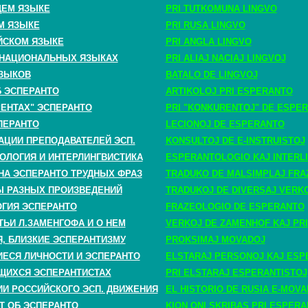
ЩЕМ ЯЗЫКЕ
PRI TUTKOMUNA LINGVO
М ЯЗЫКЕ
PRI RUSA LINGVO
ЙСКОМ ЯЗЫКЕ
PRI ANGLA LINGVO
 НАЦИОНАЛЬНЫХ ЯЗЫКАХ
PRI ALIAJ NACIAJ LINGVOJ
ЗЫКОВ
BATALO DE LINGVOJ
Б ЭСПЕРАНТО
ARTIKOLOJ PRI ESPERANTO
РЕНТАХ" ЭСПЕРАНТО
PRI "KONKURENTOJ" DE ESPE
ПЕРАНТО
LECIONOJ DE ESPERANTO
АЦИИ ПРЕПОДАВАТЕЛЕЙ ЭСП.
KONSULTOJ DE E-INSTRUISTOJ
ОЛОГИЯ И ИНТЕРЛИНГВИСТИКА
ESPERANTOLOGIO KAJ INTERLI
НА ЭСПЕРАНТО ТРУДНЫХ ФРАЗ
TRADUKO DE MALSIMPLAJ FRA
 РАЗНЫХ ПРОИЗВЕДЕНИЙ
TRADUKOJ DE DIVERSAJ VERK
ГИЯ ЭСПЕРАНТО
FRAZEOLOGIO DE ESPERANTO
ТЬИ Л.ЗАМЕНГОФА И О НЕМ
VERKOJ DE ZAMENHOF KAJ PRI
, БЛИЗКИЕ ЭСПЕРАНТИЗМУ
PROKSIMAJ MOVADOJ
СЯ ЛИЧНОСТИ И ЭСПЕРАНТО
ELSTARAJ PERSONOJ KAJ ESP
ЩИХСЯ ЭСПЕРАНТИСТАХ
PRI ELSTARAJ ESPERANTISTOJ
ИИ РОССИЙСКОГО ЭСП. ДВИЖЕНИЯ
EL HISTORIO DE RUSIA E-MOV
Т ОБ ЭСПЕРАНТО
KION ONI SKRIBAS PRI ESPER