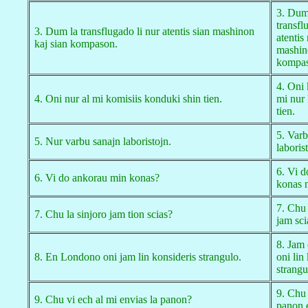
3. Dum
transfl
3. Dum la transflugado li nur atentis sian mashinon
atentis
kaj sian kompason.
mashin
kompas
4. Oni 
4. Oni nur al mi komisiis konduki shin tien.
mi nur
tien.
5. Varb
5. Nur varbu sanajn laboristojn.
laboris
6. Vi 
6. Vi do ankorau min konas?
konas 
7. Chu 
7. Chu la sinjoro jam tion scias?
jam sci
8. Jam
8. En Londono oni jam lin konsideris strangulo.
oni lin
strangu
9. Chu 
9. Chu vi ech al mi envias la panon?
panon 