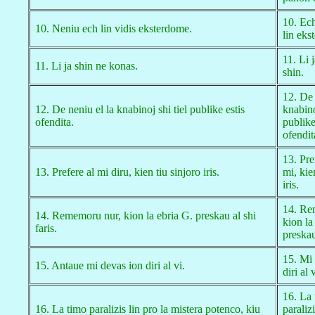
10. Ech
10. Neniu ech lin vidis eksterdome.
lin eks
11. Li 
11. Li ja shin ne konas.
shin.
12. De 
12. De neniu el la knabinoj shi tiel publike estis
knabino
ofendita.
publike
ofendit
13. Pre
13. Prefere al mi diru, kien tiu sinjoro iris.
mi, kie
iris.
14. Re
14. Rememoru nur, kion la ebria G. preskau al shi
kion la
faris.
preskau
15. Mi
15. Antaue mi devas ion diri al vi.
diri al 
16. La
16. La timo paralizis lin pro la mistera potenco, kiu
paralizi